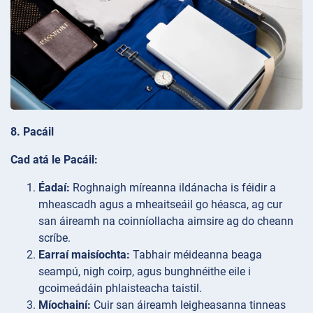
8. Pacáil
Cad atá le Pacáil:
Éadaí:
Roghnaigh míreanna ildánacha is féidir a
mheascadh agus a mheaitseáil go héasca, ag cur
san áireamh na coinníollacha aimsire ag do cheann
scríbe.
Earraí maisíochta:
Tabhair méideanna beaga
seampú, nigh coirp, agus bunghnéithe eile i
gcoimeádáin phlaisteacha taistil.
Míochainí:
Cuir san áireamh leigheasanna tinneas