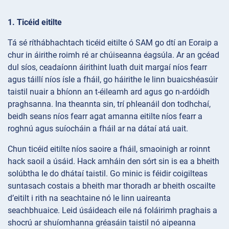
1. Ticéid eitilte
Tá sé ríthábhachtach ticéid eitilte ó SAM go dtí an Eoraip a
chur in áirithe roimh ré ar chúiseanna éagsúla. Ar an gcéad
dul síos, ceadaíonn áirithint luath duit margaí níos fearr
agus táillí níos ísle a fháil, go háirithe le linn buaicshéasúir
taistil nuair a bhíonn an t-éileamh ard agus go n-ardóidh
praghsanna. Ina theannta sin, trí phleanáil don todhchaí,
beidh seans níos fearr agat amanna eitilte níos fearr a
roghnú agus suíocháin a fháil ar na dátaí atá uait.
Chun ticéid eitilte níos saoire a fháil, smaoinigh ar roinnt
hack saoil a úsáid. Hack amháin den sórt sin is ea a bheith
solúbtha le do dhátaí taistil. Go minic is féidir coigilteas
suntasach costais a bheith mar thoradh ar bheith oscailte
d’eitilt i rith na seachtaine nó le linn uaireanta
seachbhuaice. Leid úsáideach eile ná foláirimh praghais a
shocrú ar shuíomhanna gréasáin taistil nó aipeanna