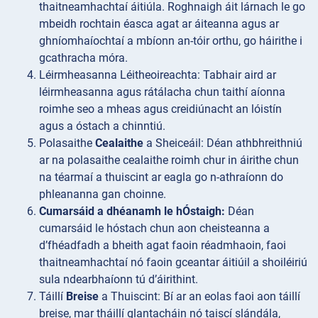
thaitneamhachtaí áitiúla. Roghnaigh áit lárnach le go
mbeidh rochtain éasca agat ar áiteanna agus ar
ghníomhaíochtaí a mbíonn an-tóir orthu, go háirithe i
gcathracha móra.
Léirmheasanna
Léitheoireachta: Tabhair aird ar
léirmheasanna agus rátálacha chun taithí aíonna
roimhe seo a mheas agus creidiúnacht an lóistín
agus a óstach a chinntiú.
Polasaithe
Cealaithe
a Sheiceáil: Déan athbhreithniú
ar na polasaithe cealaithe roimh chur in áirithe chun
na téarmaí a thuiscint ar eagla go n-athraíonn do
phleananna gan choinne.
Cumarsáid a dhéanamh le hÓstaigh:
Déan
cumarsáid le hóstach chun aon cheisteanna a
d’fhéadfadh a bheith agat faoin réadmhaoin, faoi
thaitneamhachtaí nó faoin gceantar áitiúil a shoiléiriú
sula ndearbhaíonn tú d’áirithint.
Táillí
Breise
a Thuiscint: Bí ar an eolas faoi aon táillí
breise, mar tháillí glantacháin nó taiscí slándála,