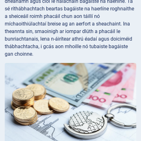
dhéanamh agus cloí le rialacháin bagáiste na haerlíne. Tá
sé ríthábhachtach beartas bagáiste na haerlíne roghnaithe
a sheiceáil roimh phacáil chun aon táillí nó
míchaoithiúlachtaí breise ag an aerfort a sheachaint. Ina
theannta sin, smaoinigh ar iompar dlúth a phacáil le
bunriachtanais, lena n-áirítear athrú éadaí agus doiciméid
thábhachtacha, i gcás aon mhoille nó tubaiste bagáiste
gan choinne.