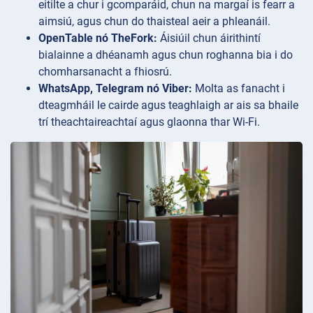
eitilte a chur i gcomparáid, chun na margaí is fearr a
aimsiú, agus chun do thaisteal aeir a phleanáil.
OpenTable nó TheFork:
Áisiúil chun áirithintí
bialainne a dhéanamh agus chun roghanna bia i do
chomharsanacht a fhiosrú.
WhatsApp, Telegram nó Viber:
Molta as fanacht i
dteagmháil le cairde agus teaghlaigh ar ais sa bhaile
trí theachtaireachtaí agus glaonna thar Wi-Fi.