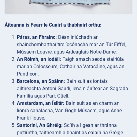
Áiteanna is Fearr le Cuairt a thabhairt orthu:
Páras, an Fhrainc:
Déan iniúchadh ar
shainchomharthaí tíre íocónacha mar an Túr Eiffel,
Músaem Louvre, agus Ardeaglais Notre-Dame.
An Róimh, an Iodáil:
Faigh amach seoda stairiúla
mar an Colosseum, Cathair na Vatacáine, agus an
Pantheon.
Barcelona, an Spáinn:
Bain sult as iontais
ailtireachta Antoni Gaudí, lena n-áirítear an Sagrada
Família agus Park Güell.
Amstardam, an Ísiltír:
Bain sult as an charm an
líonra canálacha, Van Gogh Músaem, agus Anne
Frank House.
Santorini, An Ghréig:
Scíth a ligean ar thránna
pictiúrtha, taitneamh a bhaint as ealaín na Gréige