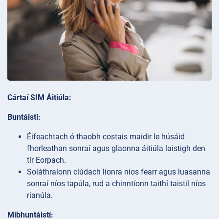
Cártaí SIM Áitiúla:
Buntáistí:
Éifeachtach ó thaobh costais maidir le húsáid
fhorleathan sonraí agus glaonna áitiúla laistigh den
tír Eorpach.
Soláthraíonn clúdach líonra níos fearr agus luasanna
sonraí níos tapúla, rud a chinntíonn taithí taistil níos
rianúla.
Míbhuntáistí: