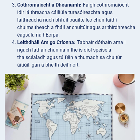
Cothromaíocht a Dhéanamh:
Faigh cothromaíocht
idir láithreacha cáiliúla turasóireachta agus
láithreacha nach bhfuil buailte leo chun taithí
chuimsitheach a fháil ar chultúir agus ar thírdhreacha
éagsúla na hEorpa.
Leithdháil Am go Críonna:
Tabhair dóthain ama i
ngach láthair chun na nithe is díol spéise a
thaiscéaladh agus tú féin a thumadh sa chultúr
áitiúil, gan a bheith deifir ort.