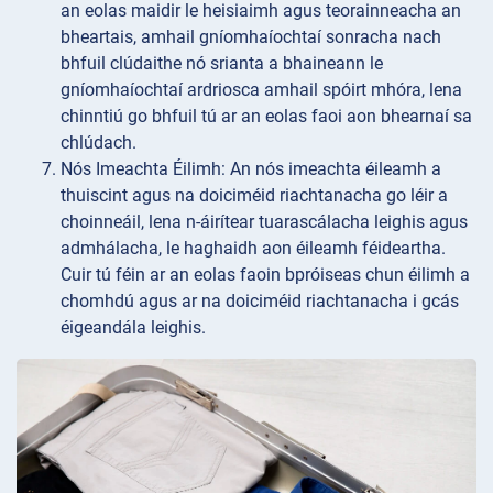
an eolas maidir le heisiaimh agus teorainneacha an
bheartais, amhail gníomhaíochtaí sonracha nach
bhfuil clúdaithe nó srianta a bhaineann le
gníomhaíochtaí ardriosca amhail spóirt mhóra, lena
chinntiú go bhfuil tú ar an eolas faoi aon bhearnaí sa
chlúdach.
Nós Imeachta
Éilimh: An nós imeachta éileamh a
thuiscint agus na doiciméid riachtanacha go léir a
choinneáil, lena n-áirítear tuarascálacha leighis agus
admhálacha, le haghaidh aon éileamh féideartha.
Cuir tú féin ar an eolas faoin bpróiseas chun éilimh a
chomhdú agus ar na doiciméid riachtanacha i gcás
éigeandála leighis.