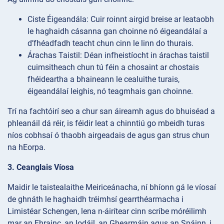
Ciste
Éigeandála: Cuir roinnt airgid breise ar leataobh
le haghaidh cásanna gan choinne nó éigeandálaí a
d’fhéadfadh teacht chun cinn le linn do thurais.
Árachas
Taistil: Déan infheistíocht in árachas taistil
cuimsitheach chun tú féin a chosaint ar chostais
fhéideartha a bhaineann le cealuithe turais,
éigeandálaí leighis, nó teagmhais gan choinne.
Trí na fachtóirí seo a chur san áireamh agus do bhuiséad a
phleanáil dá réir, is féidir leat a chinntiú go mbeidh turas
níos cobhsaí ó thaobh airgeadais de agus gan strus chun
na hEorpa.
3. Ceanglais Víosa
Maidir le taistealaithe Meiriceánacha, ní bhíonn gá le víosaí
de ghnáth le haghaidh tréimhsí gearrthéarmacha i
Limistéar Schengen, lena n-áirítear cinn scríbe móréilimh
mar an Fhrainc, an Iodáil, an Ghearmáin agus an Spáinn, i