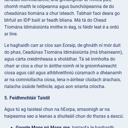
chomh maith le cóipeanna agus bunchóipeanna de do
cheadúnas tiomána a chur isteach. Tabhair faoi deara go
bhfuil an IDP bailí ar feadh bliana. Má tá do Chead
Tiomána Idirnáisiúnta imithe in éag, is féidir leat é a ordú
ar líne.
Le haghaidh carr ar cíos san Eoraip, de ghnáth ní mór duit
do phas, Ceadúnas Tiomána Idirnáisiúnta (má bhaineann),
agus cárta creidmheasa a sholáthar. Tá sé inmholta do
charr ar cíos a chur in áirithe roimh ré le gníomhaireacht
cíosa agus cáil agus athbhreithniú cúramach a dhéanamh
ar na coinníollacha cíosa, lena n-áirítear clúdach árachais,
rialacha úsáide feithicle, agus aon srianta críocha.
5. Feidhmchláir Taistil
Agus tú ag taisteal chun na hEorpa, smaoinigh ar na
haipeanna seo a leanas a shuiteáil chun do thuras a éascú:
Google Maps nó Maps.me
: Iontaofa le haghaidh