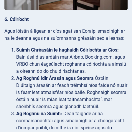
6. Cóiríocht
Agus lóistín á ligean ar cíos agat san Eoraip, smaoinigh ar
na leideanna agus na suíomhanna gréasáin seo a leanas:
Suímh Ghréasáin le haghaidh Cóiríochta ar Cíos:
Bain úsáid as ardáin mar Airbnb, Booking.com, agus
VRBO chun éagsúlacht roghanna cóiríochta a aimsiú
a oireann do do chuid riachtanas.
Ag Roghnú Idir Árasán agus Seomra
Óstáin:
Diúltaigh árasán ar feadh tréimhsí níos faide nó nuair
is fearr leat atmaisféar níos baile. Roghnaigh seomra
óstáin nuair is mian leat taitneamhachtaí, mar
sheirbhís seomra agus glanadh laethúil.
Ag Roghnú na Suímh:
Déan taighde ar na
comharsanachtaí agus smaoinigh ar a chóngaracht
d’iompar poiblí, do nithe is díol spéise agus do