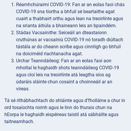
Réamhchúraimí
COVID-19: Fan ar an eolas faoi chás
COVID-19 sna tíortha a bhfuil sé beartaithe agat
cuairt a thabhairt orthu agus lean na treoirlínte agus
na srianta áitiúla a bhaineann leis an bpaindéim.
Stádas
Vacsaínithe: Seiceáil an dteastaíonn
cruthúnas ar vacsaíniú COVID-19 nó toradh diúltach
tástála ar do cheann scríbe agus cinntigh go bhfuil
na doiciméid riachtanacha agat.
Urchar
Teanndáileog: Fan ar an eolas faoi aon
mholtaí le haghaidh shots teanndáileog COVID-19
agus cloí leis na treoirlínte atá leagtha síos ag
údaráis sláinte chun cosaint a choinneáil ar an
víreas.
Tá sé ríthábhachtach do shláinte agus d’fholláine a chur in
ord tosaíochta roimh agus le linn do thurais chun na
hEorpa le haghaidh eispéireas taistil atá sábháilte agus
taitneamhach.