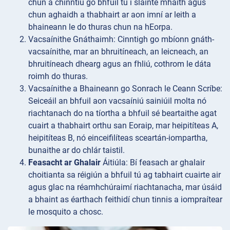
chun a chinntiú go bhfuil tú i sláinte mhaith agus
chun aghaidh a thabhairt ar aon imní ar leith a
bhaineann le do thuras chun na hEorpa.
Vacsaínithe
Gnáthaimh: Cinntigh go mbíonn gnáth-
vacsaínithe, mar an bhruitíneach, an leicneach, an
bhruitíneach dhearg agus an fhliú, cothrom le dáta
roimh do thuras.
Vacsaínithe a
Bhaineann go Sonrach le Ceann Scríbe:
Seiceáil an bhfuil aon vacsaíniú sainiúil molta nó
riachtanach do na tíortha a bhfuil sé beartaithe agat
cuairt a thabhairt orthu san Eoraip, mar heipitíteas A,
heipitíteas B, nó einceifilíteas sceartán-iompartha,
bunaithe ar do chlár taistil.
Feasacht ar Ghalair
Áitiúla: Bí feasach ar ghalair
choitianta sa réigiún a bhfuil tú ag tabhairt cuairte air
agus glac na réamhchúraimí riachtanacha, mar úsáid
a bhaint as éarthach feithidí chun tinnis a iompraítear
le mosquito a chosc.