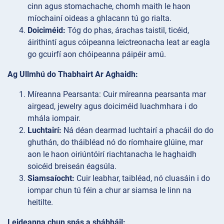
cinn agus stomachache, chomh maith le haon
míochainí oideas a ghlacann tú go rialta.
Doiciméid:
Tóg do phas, árachas taistil, ticéid,
áirithintí agus cóipeanna leictreonacha leat ar eagla
go gcuirfí aon chóipeanna páipéir amú.
Ag Ullmhú do Thabhairt Ar Aghaidh:
Míreanna
Pearsanta: Cuir míreanna pearsanta mar
airgead, jewelry agus doiciméid luachmhara i do
mhála iompair.
Luchtairí:
Ná déan dearmad luchtairí a phacáil do do
ghuthán, do tháibléad nó do ríomhaire glúine, mar
aon le haon oiriúntóirí riachtanacha le haghaidh
soicéid breiseán éagsúla.
Siamsaíocht:
Cuir leabhar, taibléad, nó cluasáin i do
iompar chun tú féin a chur ar siamsa le linn na
heitilte.
Leideanna chun spás a shábháil: