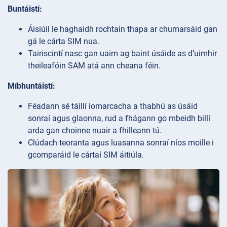
Buntáistí:
Áisiúil le haghaidh rochtain thapa ar chumarsáid gan
gá le cárta SIM nua.
Tairiscintí nasc gan uaim ag baint úsáide as d’uimhir
theileafóin SAM atá ann cheana féin.
Míbhuntáistí:
Féadann sé táillí iomarcacha a thabhú as úsáid
sonraí agus glaonna, rud a fhágann go mbeidh billí
arda gan choinne nuair a fhilleann tú.
Clúdach teoranta agus luasanna sonraí níos moille i
gcomparáid le cártaí SIM áitiúla.