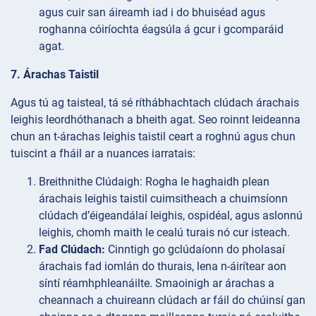
agus cuir san áireamh iad i do bhuiséad agus
roghanna cóiríochta éagsúla á gcur i gcomparáid
agat.
7. Árachas Taistil
Agus tú ag taisteal, tá sé ríthábhachtach clúdach árachais
leighis leordhóthanach a bheith agat. Seo roinnt leideanna
chun an t-árachas leighis taistil ceart a roghnú agus chun
tuiscint a fháil ar a nuances iarratais:
Breithnithe
Clúdaigh: Rogha le haghaidh plean
árachais leighis taistil cuimsitheach a chuimsíonn
clúdach d’éigeandálaí leighis, ospidéal, agus aslonnú
leighis, chomh maith le cealú turais nó cur isteach.
Fad Clúdach:
Cinntigh go gclúdaíonn do pholasaí
árachais fad iomlán do thurais, lena n-áirítear aon
síntí réamhphleanáilte. Smaoinigh ar árachas a
cheannach a chuireann clúdach ar fáil do chúinsí gan