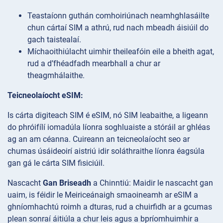
Teastaíonn guthán comhoiriúnach neamhghlasáilte
chun cártaí SIM a athrú, rud nach mbeadh áisiúil do
gach taistealaí.
Míchaoithiúlacht uimhir theileafóin eile a bheith agat,
rud a d’fhéadfadh mearbhall a chur ar
theagmhálaithe.
Teicneolaíocht eSIM:
Is cárta digiteach SIM é eSIM, nó SIM leabaithe, a ligeann
do phróifílí iomadúla líonra soghluaiste a stóráil ar ghléas
ag an am céanna. Cuireann an teicneolaíocht seo ar
chumas úsáideoirí aistriú idir soláthraithe líonra éagsúla
gan gá le cárta SIM fisiciúil.
Nascacht
Gan Briseadh
a Chinntiú: Maidir le nascacht gan
uaim, is féidir le Meiriceánaigh smaoineamh ar eSIM a
ghníomhachtú roimh a dturas, rud a chuirfidh ar a gcumas
plean sonraí áitiúla a chur leis agus a bpríomhuimhir a