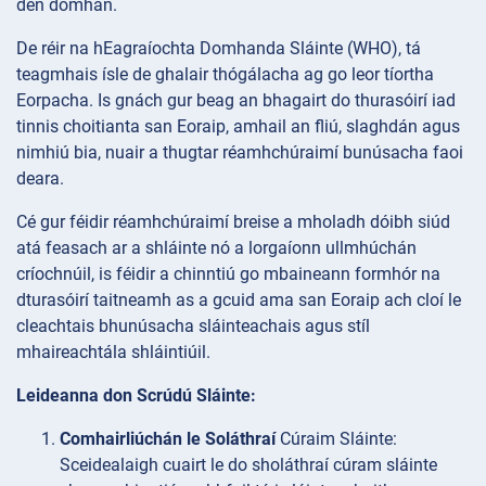
den domhan.
De réir na hEagraíochta Domhanda Sláinte (WHO), tá
teagmhais ísle de ghalair thógálacha ag go leor tíortha
Eorpacha. Is gnách gur beag an bhagairt do thurasóirí iad
tinnis choitianta san Eoraip, amhail an fliú, slaghdán agus
nimhiú bia, nuair a thugtar réamhchúraimí bunúsacha faoi
deara.
Cé gur féidir réamhchúraimí breise a mholadh dóibh siúd
atá feasach ar a shláinte nó a lorgaíonn ullmhúchán
críochnúil, is féidir a chinntiú go mbaineann formhór na
dturasóirí taitneamh as a gcuid ama san Eoraip ach cloí le
cleachtais bhunúsacha sláinteachais agus stíl
mhaireachtála shláintiúil.
Leideanna don Scrúdú Sláinte:
Comhairliúchán le Soláthraí
Cúraim Sláinte:
Sceidealaigh cuairt le do sholáthraí cúram sláinte