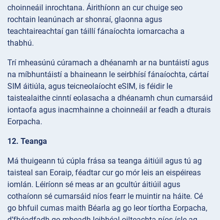
choinneáil inrochtana. Áirithíonn an cur chuige seo
rochtain leanúnach ar shonraí, glaonna agus
teachtaireachtaí gan táillí fánaíochta iomarcacha a
thabhú.
Trí mheasúnú cúramach a dhéanamh ar na buntáistí agus
na míbhuntáistí a bhaineann le seirbhísí fánaíochta, cártaí
SIM áitiúla, agus teicneolaíocht eSIM, is féidir le
taistealaithe cinntí eolasacha a dhéanamh chun cumarsáid
iontaofa agus inacmhainne a choinneáil ar feadh a dturais
Eorpacha.
12. Teanga
Má thuigeann tú cúpla frása sa teanga áitiúil agus tú ag
taisteal san Eoraip, féadtar cur go mór leis an eispéireas
iomlán. Léiríonn sé meas ar an gcultúr áitiúil agus
cothaíonn sé cumarsáid níos fearr le muintir na háite. Cé
go bhfuil cumas maith Béarla ag go leor tíortha Eorpacha,
d’fhéadfadh go mbeadh leibhéal oilteachta níos ísle ag