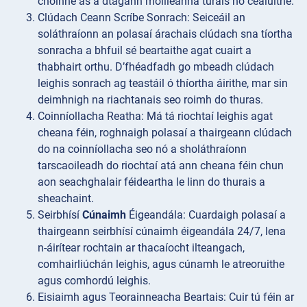
choinne as a dtagann moilleanna turais nó cealuithe.
Clúdach
Ceann Scríbe Sonrach: Seiceáil an
soláthraíonn an polasaí árachais clúdach sna tíortha
sonracha a bhfuil sé beartaithe agat cuairt a
thabhairt orthu. D’fhéadfadh go mbeadh clúdach
leighis sonrach ag teastáil ó thíortha áirithe, mar sin
deimhnigh na riachtanais seo roimh do thuras.
Coinníollacha
Reatha: Má tá riochtaí leighis agat
cheana féin, roghnaigh polasaí a thairgeann clúdach
do na coinníollacha seo nó a sholáthraíonn
tarscaoileadh do riochtaí atá ann cheana féin chun
aon seachghalair féideartha le linn do thurais a
sheachaint.
Seirbhísí
Cúnaimh
Éigeandála: Cuardaigh polasaí a
thairgeann seirbhísí cúnaimh éigeandála 24/7, lena
n-áirítear rochtain ar thacaíocht ilteangach,
comhairliúchán leighis, agus cúnamh le atreoruithe
agus comhordú leighis.
Eisiaimh agus Teorainneacha
Beartais: Cuir tú féin ar