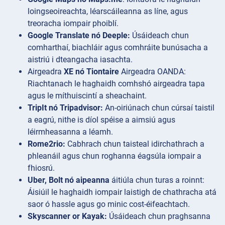
loingseoireachta, léarscáileanna as líne, agus
treoracha iompair phoiblí.
Google Translate nó Deeple:
Úsáideach chun
comharthaí, biachláir agus comhráite bunúsacha a
aistriú i dteangacha iasachta.
Airgeadra
XE nó Tiontaire
Airgeadra OANDA:
Riachtanach le haghaidh comhshó airgeadra tapa
agus le míthuiscintí a sheachaint.
TripIt nó Tripadvisor:
An-oiriúnach chun cúrsaí taistil
a eagrú, nithe is díol spéise a aimsiú agus
léirmheasanna a léamh.
Rome2rio:
Cabhrach chun taisteal idirchathrach a
phleanáil agus chun roghanna éagsúla iompair a
fhiosrú.
Uber, Bolt nó aipeanna
áitiúla chun turas a roinnt:
Áisiúil le haghaidh iompair laistigh de chathracha atá
saor ó hassle agus go minic cost-éifeachtach.
Skyscanner or Kayak:
Úsáideach chun praghsanna