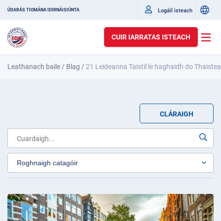
Logáil isteach
ÚDARÁS TIOMÁNA IDIRNÁISIÚNTA
CUIR IARRATAS ISTEACH
Leathanach baile
/
Blag
/
21 Leideanna Taistil le haghaidh do Thaisteal
CLÁRAIGH