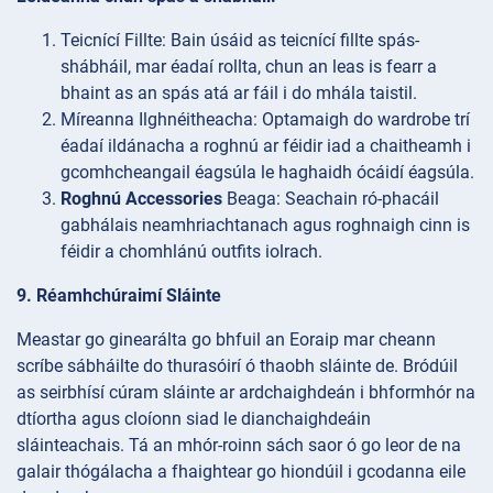
Teicnící
Fillte: Bain úsáid as teicnící fillte spás-
shábháil, mar éadaí rollta, chun an leas is fearr a
bhaint as an spás atá ar fáil i do mhála taistil.
Míreanna
Ilghnéitheacha: Optamaigh do wardrobe trí
éadaí ildánacha a roghnú ar féidir iad a chaitheamh i
gcomhcheangail éagsúla le haghaidh ócáidí éagsúla.
Roghnú Accessories
Beaga: Seachain ró-phacáil
gabhálais neamhriachtanach agus roghnaigh cinn is
féidir a chomhlánú outfits iolrach.
9. Réamhchúraimí Sláinte
Meastar go ginearálta go bhfuil an Eoraip mar cheann
scríbe sábháilte do thurasóirí ó thaobh sláinte de. Bródúil
as seirbhísí cúram sláinte ar ardchaighdeán i bhformhór na
dtíortha agus cloíonn siad le dianchaighdeáin
sláinteachais. Tá an mhór-roinn sách saor ó go leor de na
galair thógálacha a fhaightear go hiondúil i gcodanna eile