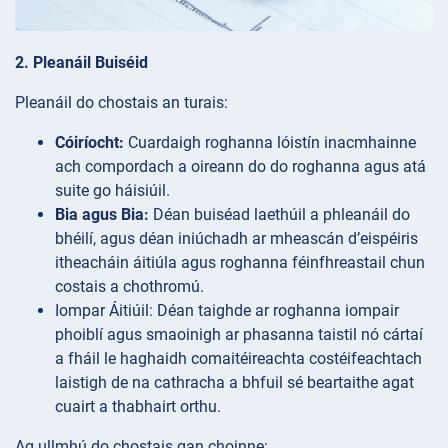
2. Pleanáil Buiséid
Pleanáil do chostais an turais:
Cóiríocht:
Cuardaigh roghanna lóistín inacmhainne
ach compordach a oireann do do roghanna agus atá
suite go háisiúil.
Bia agus Bia:
Déan buiséad laethúil a phleanáil do
bhéilí, agus déan iniúchadh ar mheascán d’eispéiris
itheacháin áitiúla agus roghanna féinfhreastail chun
costais a chothromú.
Iompar
Áitiúil: Déan taighde ar roghanna iompair
phoiblí agus smaoinigh ar phasanna taistil nó cártaí
a fháil le haghaidh comaitéireachta costéifeachtach
laistigh de na cathracha a bhfuil sé beartaithe agat
cuairt a thabhairt orthu.
Ag ullmhú do chostais gan choinne: