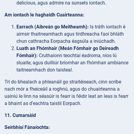
delicious, agus admire na sunsets iontach.
Am iontach le haghaidh Cuairteanna:
Earrach (Aibreán go Meitheamh):
Is tráth iontach é
aimsir thaitneamhach agus tírdhreacha faoi bhláth
chun cathracha Eorpacha éagsúla a iniúchadh.
Luath an Fhómhair (Meán Fómhair go Deireadh
Fómhair):
Cruthaíonn teochtaí éadroma, níos lú
sluaite, agus duilliúr bríomhar an fhómhair ambiance
taitneamhach don taisteal.
Trí do bhealach a phleanáil go straitéiseach, cinn scríbe
nach mór a fheiceáil a roghnú, agus do chuairteanna a
uainiú le linn na séasúir is fearr is féidir leat an leas is fearr
a bhaint as d’eachtra taistil Eorpach.
11. Cumarsáid
Seirbhísí Fánaíochta: