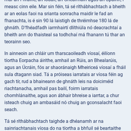
measc cinn eile. Mar sin féin, tá sé ríthábhachtach a bheith
ar an eolas faoi na srianta sonracha maidir le fad an
fhanachta, is é sin 90 lá laistigh de thréimhse 180 lá de
ghnáth. D’fhéadfadh iarmhairtí dlíthiúla nó deacrachtaí a
bheith ann do thaisteal sa todhchaí má fhanann tú thar an
teorainn seo.
In ainneoin an chláir um tharscaoileadh víosaí, éilíonn
tíortha Eorpacha áirithe, amhail an Rúis, an Bhealarúis,
agus an Úcráin, fós ar shaoránaigh Mheiriceá víosaí a fháil
sula dtagann siad. Tá a próiseas iarratais ar víosa féin ag
gach tír, rud a bhaineann de ghnáth leis na doiciméid
riachtanacha, amhail pas bailí, foirm iarratais
chomhlánaithe, agus aon ábhair bhreise a iarrtar, a chur
isteach chuig an ambasáid nó chuig an gconsalacht faoi
seach.
Tá sé ríthábhachtach taighde a dhéanamh ar na
sainriachtanais víosa do na tíortha a bhfuil sé beartaithe