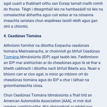
agat cuairt a thabhairt orthu san Eoraip tamall maith roimh
do thuras. Téigh i dteagmháil leis na hambasáidí nó leis na
consalachtaí ábhartha agus cuir eolas ar na nósanna
imeachta iarratais chun eispéireas taistil réidh agus gan
stró a chinntiú.
4. Ceadúnas Tiomána
Aithníonn formhór na dtíortha Eorpacha ceadúnais
tiomána Meiriceánacha, ar choinníoll go bhfuil Ceadúnas
Tiomána
Idirnáisiúnta (IDP) agat taobh leis. Feidhmíonn
an IDP mar aistriúchán ar do cheadúnas agus tá sé thar a
bheith cabhrach i dtíortha nach bhfuil Béarla acu. Nuair a
bhíonn carr ar cíos agat, is minic go mbíonn ort do
cheadúnas tiomána agus do IDP a chur i láthair na
gníomhaireachta cíosa.
Chun Ceadúnas Tiomána Idirnáisiúnta a fháil tríd an
American Automobile Association (AAA), ní mór duit
iarratas comhlánaithe, dhá ghrianghraf ar mhéid pas,