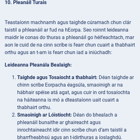
10. Pleanáil Turais
Teastaíonn machnamh agus taighde cúramach chun clár
taistil a phleanáil ar fud na hEorpa. Seo roinnt leideanna
maidir le conas do thuras a phleanáil go héifeachtach, mar
aon le cuid de na cinn scríbe is fearr chun cuairt a thabhairt
orthu agus an t-am is fearr chun iad a iniúchadh:
Leideanna Pleanála Bealaigh:
Taighde agus Tosaíocht a thabhairt:
Déan taighde ar
chinn scríbe Eorpacha éagsúla, smaoinigh ar na
hábhair spéise atá agat, agus cuir in ord tosaíochta
na háiteanna is mó a dteastaíonn uait cuairt a
thabhairt orthu.
Smaoinigh ar Lóistíocht:
Déan do bhealach a
phleanáil bunaithe ar ghaireacht agus
inrochtaineacht idir cinn scríbe chun d’am taistil a
bharrfheabhsú agus an t-idirthuras a íoslaghdú.