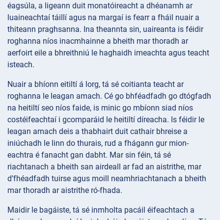
éagsúla, a ligeann duit monatóireacht a dhéanamh ar
luaineachtaí táillí agus na margaí is fearr a fháil nuair a
thiteann praghsanna. Ina theannta sin, uaireanta is féidir
roghanna níos inacmhainne a bheith mar thoradh ar
aerfoirt eile a bhreithniú le haghaidh imeachta agus teacht
isteach.
Nuair a bhíonn eitiltí á lorg, tá sé coitianta teacht ar
roghanna le leagan amach. Cé go bhféadfadh go dtógfadh
na heitiltí seo níos faide, is minic go mbíonn siad níos
costéifeachtaí i gcomparáid le heitiltí díreacha. Is féidir le
leagan amach deis a thabhairt duit cathair bhreise a
iniúchadh le linn do thurais, rud a fhágann gur mion-
eachtra é fanacht gan dabht. Mar sin féin, tá sé
riachtanach a bheith san airdeall ar fad an aistrithe, mar
d’fhéadfadh tuirse agus moill neamhriachtanach a bheith
mar thoradh ar aistrithe ró-fhada.
Maidir le bagáiste, tá sé inmholta pacáil éifeachtach a