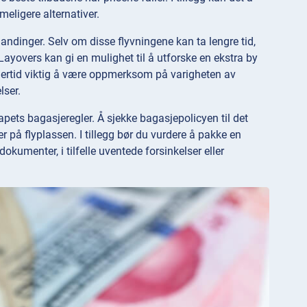
meligere alternativer.
landinger. Selv om disse flyvningene kan ta lengre tid,
yovers kan gi en mulighet til å utforske en ekstra by
midlertid viktig å være oppmerksom på varigheten av
lser.
kapets bagasjeregler. Å sjekke bagasjepolicyen til det
er på flyplassen. I tillegg bør du vurdere å pakke en
kumenter, i tilfelle uventede forsinkelser eller