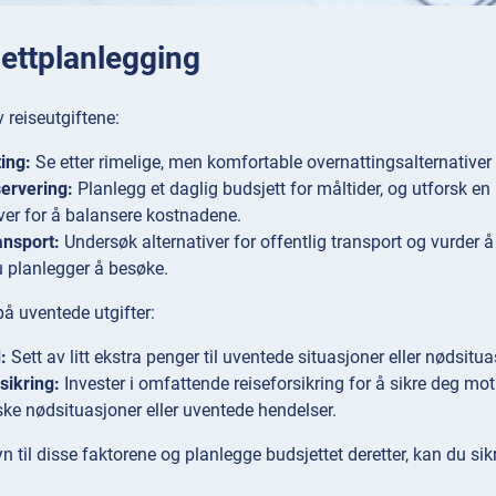
jettplanlegging
 reiseutgiftene:
ing:
Se etter rimelige, men komfortable overnattingsalternativer 
ervering:
Planlegg et daglig budsjett for måltider, og utforsk e
iver for å balansere kostnadene.
ansport:
Undersøk alternativer for offentlig transport og vurder å 
 planlegger å besøke.
å uventede utgifter:
d:
Sett av litt ekstra penger til uventede situasjoner eller nødsit
sikring:
Invester i omfattende reiseforsikring for å sikre deg mot 
ke nødsituasjoner eller uventede hendelser.
n til disse faktorene og planlegge budsjettet deretter, kan du sik