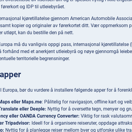
ørerkort og IDP til utleiebyrået.
ternasjonal kjøretillatelse gjennom American Automobile Associat
 samt kopier og originaler av førerkortet ditt. Vær oppmerksom på 
 er utløpt, kan du bestille den på nett.
 Europa må du vanligvis oppgi pass, internasjonal kjøretillatelse (hv
på forhånd med et anerkjent utleiebyrå og nøye gjennomgå leiebet
ntuelle territorielle begrensninger.
eapper
il Europa, bør du vurdere å installere følgende apper for å forenkl
Maps eller Maps.me
: Pålitelig for navigasjon, offline kart og vei
ranslate eller Deeple:
Nyttig for å oversette tegn, menyer og 
ency eller OANDA Currency Converter:
Viktig for rask valutaom
ler Tripadvisor:
Ideell for å organisere reiseruter, oppdage attrak
o:
Nyttig for å planlegge reiser mellom byer og utforske ulike tra