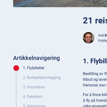
21 rei
Ved
B
Publi
Artikkelnavigering
1. Flybil
1. Flybilletter
Bestilling av f
2. Budsjettplanlegging
tilbud og laver
fremover, kan 
3. Visumkrav
For å finne bil
4. Førerkort
å fly på hverda
ulike reisenett
5. Reiseapper