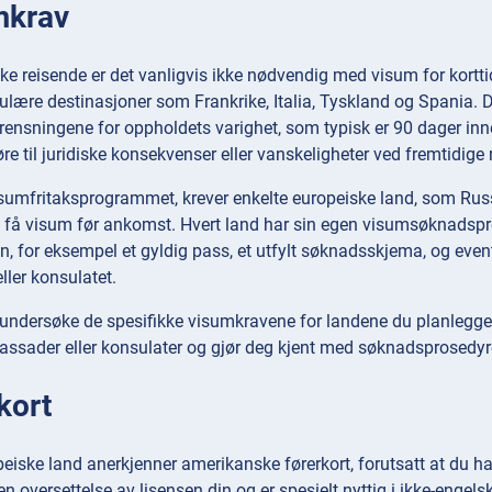
mkrav
ke reisende er det vanligvis ikke nødvendig med visum for kort
ulære destinasjoner som Frankrike, Italia, Tyskland og Spania. D
rensningene for oppholdets varighet, som typisk er 90 dager in
re til juridiske konsekvenser eller vanskeligheter ved fremtidige r
visumfritaksprogrammet, krever enkelte europeiske land, som Rus
å få visum før ankomst. Hvert land har sin egen visumsøknadsp
 for eksempel et gyldig pass, et utfylt søknadsskjema, og eventuel
ler konsulatet.
å undersøke de spesifikke visumkravene for landene du planlegger
ssader eller konsulater og gjør deg kjent med søknadsprosedyren
kort
peiske land anerkjenner amerikanske førerkort, forutsatt at du h
n oversettelse av lisensen din og er spesielt nyttig i ikke-engelsk