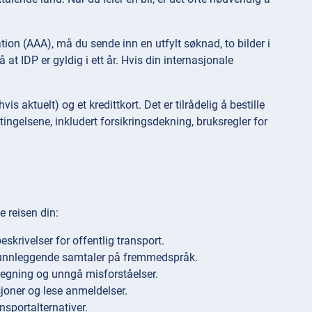
ion (AAA), må du sende inn en utfylt søknad, to bilder i
at IDP er gyldig i ett år. Hvis din internasjonale
is aktuelt) og et kredittkort. Det er tilrådelig å bestille
ingelsene, inkludert forsikringsdekning, bruksregler for
e reisen din:
beskrivelser for offentlig transport.
grunnleggende samtaler på fremmedspråk.
regning og unngå misforståelser.
sjoner og lese anmeldelser.
nsportalternativer.