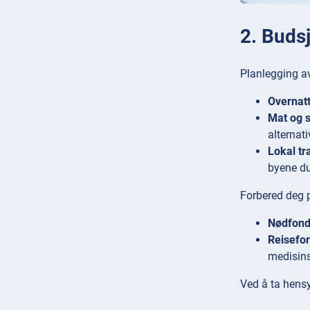
2. Buds
Planlegging av
Overnatt
Mat og s
alternat
Lokal tr
byene du
Forbered deg p
Nødfon
Reisefor
medisins
Ved å ta hensy