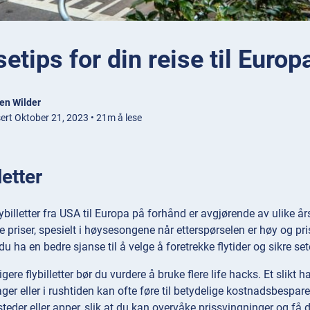
setips for din reise til Europ
en Wilder
sert Oktober 21, 2023 • 21m å lese
letter
lybilletter fra USA til Europa på forhånd er avgjørende av ulike års
e priser, spesielt i høysesongene når etterspørselen er høy og pris
du ha en bedre sjanse til å velge å foretrekke flytider og sikre s
ligere flybilletter bør du vurdere å bruke flere life hacks. Et slik
ger eller i rushtiden kan ofte føre til betydelige kostnadsbesparel
steder eller apper, slik at du kan overvåke prissvingninger og få de