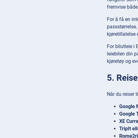
fremvise både f
For å få en in
passstørrelse,
kjøretillatelse
For bilutleie i
leiebilen din 
kjøretøy og eve
5. Reis
Når du reiser t
Google 
Google T
XE Curr
TripIt el
Rome2ri