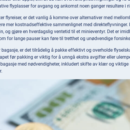
ative flyplasser for avgang og ankomst noen ganger resultere i ri
tter flyreiser, er det vanlig å komme over alternativer med mellom
re mer kostnadseffektive sammenlignet med direkteflyvninger. La
in, og gjøre en hverdagslig ventetid til et minieventyr. Det er i
om for lange pauser kan føre til tretthet og unødvendige forsinke
r bagasje, er det tilrådelig å pakke effektivt og overholde flysels
apet før pakking er viktig for å unngå ekstra avgifter eller ulemp
gasje med nødvendigheter, inkludert skifte av klær og viktige do
r.