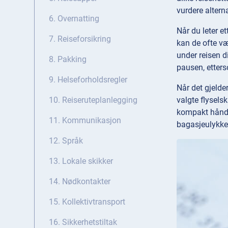
vurdere altern
6. Overnatting
Når du leter e
7. Reiseforsikring
kan de ofte væ
under reisen d
8. Pakking
pausen, etters
9. Helseforholdsregler
Når det gjelde
valgte flyselsk
10. Reiseruteplanlegging
kompakt håndba
11. Kommunikasjon
bagasjeulykke
12. Språk
13. Lokale skikker
14. Nødkontakter
15. Kollektivtransport
16. Sikkerhetstiltak