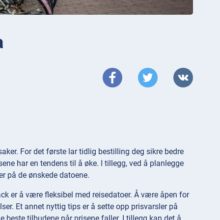
a
aker. For det første lar tidlig bestilling deg sikre bedre
ene har en tendens til å øke. I tillegg, ved å planlegge
eter på de ønskede datoene.
t hack er å være fleksibel med reisedatoer. Å være åpen for
ser. Et annet nyttig tips er å sette opp prisvarsler på
 beste tilbudene når prisene faller. I tillegg kan det å