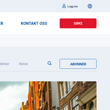
Logg inn
ER
KONTAKT OSS
SØKE
delser
Reise
ABONNER