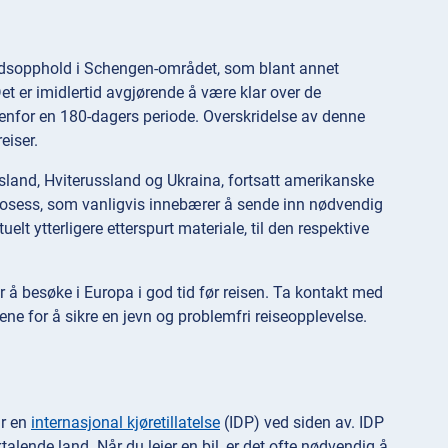
tidsopphold i Schengen-området, som blant annet
et er imidlertid avgjørende å være klar over de
nenfor en 180-dagers periode. Overskridelse av denne
eiser.
sland, Hviterussland og Ukraina, fortsatt amerikanske
rosess, som vanligvis innebærer å sende inn nødvendig
t ytterligere etterspurt materiale, til den respektive
 å besøke i Europa i god tid før reisen. Ta kontakt med
e for å sikre en jevn og problemfri reiseopplevelse.
ar en
internasjonal kjøretillatelse
(IDP) ved siden av. IDP
talende land. Når du leier en bil, er det ofte nødvendig å