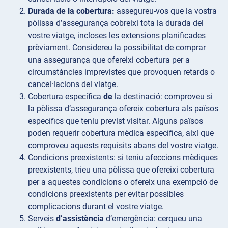
Durada de la cobertura:
assegureu-vos que la vostra
pòlissa d’assegurança cobreixi tota la durada del
vostre viatge, incloses les extensions planificades
prèviament. Considereu la possibilitat de comprar
una assegurança que ofereixi cobertura per a
circumstàncies imprevistes que provoquen retards o
cancel·lacions del viatge.
Cobertura específica
de
la destinació: comproveu si
la pòlissa d’assegurança ofereix cobertura als països
específics que teniu previst visitar. Alguns països
poden requerir cobertura mèdica específica, així que
comproveu aquests requisits abans del vostre viatge.
Condicions
preexistents: si teniu afeccions mèdiques
preexistents, trieu una pòlissa que ofereixi cobertura
per a aquestes condicions o ofereix una exempció de
condicions preexistents per evitar possibles
complicacions durant el vostre viatge.
Serveis
d’assistència
d’emergència: cerqueu una