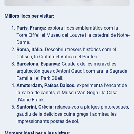
Millors llocs per visitar:
París, França:
explora llocs emblemàtics com la
Torre Eiffel, el Museu del Louvre i la catedral de Notre-
Dame.
Roma, Itàlia:
Descobriu tresors històrics com el
Coliseu, la Ciutat del Vaticà i el Panteó.
Barcelona, Espanya:
Gaudeix de les meravelles
arquitectòniques d’Antoni Gaudí, com ara la Sagrada
Família i el Park Güell.
Amsterdam, Països Baixos:
experimenta l’encant de
la xarxa de canals, el Museu Van Gogh i la Casa
d’Anne Frank.
Santorini, Grècia:
relaxeu-vos a platges pintoresques,
gaudiu de la deliciosa cuina grega i admireu les
impressionants postes de sol.
Moment ideal per a les visites: