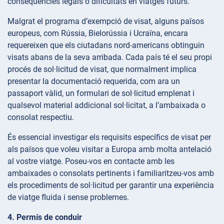
conseqüències legals o dificultats en viatges futurs.
Malgrat el programa d’exempció de visat, alguns països
europeus, com Rússia, Bielorússia i Ucraïna, encara
requereixen que els ciutadans nord-americans obtinguin
visats abans de la seva arribada. Cada país té el seu propi
procés de sol·licitud de visat, que normalment implica
presentar la documentació requerida, com ara un
passaport vàlid, un formulari de sol·licitud emplenat i
qualsevol material addicional sol·licitat, a l’ambaixada o
consolat respectiu.
És essencial investigar els requisits específics de visat per
als països que voleu visitar a Europa amb molta antelació
al vostre viatge. Poseu-vos en contacte amb les
ambaixades o consolats pertinents i familiaritzeu-vos amb
els procediments de sol·licitud per garantir una experiència
de viatge fluida i sense problemes.
4. Permís de conduir