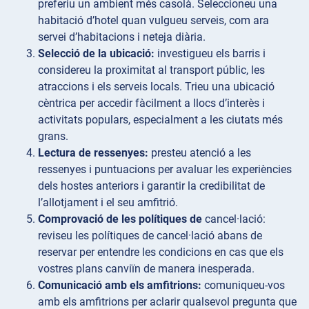
preferiu un ambient més casolà. Seleccioneu una
habitació d’hotel quan vulgueu serveis, com ara
servei d’habitacions i neteja diària.
Selecció de la ubicació:
investigueu els barris i
considereu la proximitat al transport públic, les
atraccions i els serveis locals. Trieu una ubicació
cèntrica per accedir fàcilment a llocs d’interès i
activitats populars, especialment a les ciutats més
grans.
Lectura de ressenyes:
presteu atenció a les
ressenyes i puntuacions per avaluar les experiències
dels hostes anteriors i garantir la credibilitat de
l’allotjament i el seu amfitrió.
Comprovació de les polítiques de
cancel·lació:
reviseu les polítiques de cancel·lació abans de
reservar per entendre les condicions en cas que els
vostres plans canviïn de manera inesperada.
Comunicació amb els amfitrions:
comuniqueu-vos
amb els amfitrions per aclarir qualsevol pregunta que