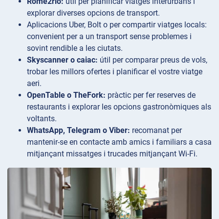
Rome2rio:
útil per planificar viatges interurbans i
explorar diverses opcions de transport.
Aplicacions
Uber, Bolt o per compartir viatges locals:
convenient per a un transport sense problemes i
sovint rendible a les ciutats.
Skyscanner o caiac:
útil per comparar preus de vols,
trobar les millors ofertes i planificar el vostre viatge
aeri.
OpenTable o TheFork:
pràctic per fer reserves de
restaurants i explorar les opcions gastronòmiques als
voltants.
WhatsApp, Telegram o Viber:
recomanat per
mantenir-se en contacte amb amics i familiars a casa
mitjançant missatges i trucades mitjançant Wi-Fi.