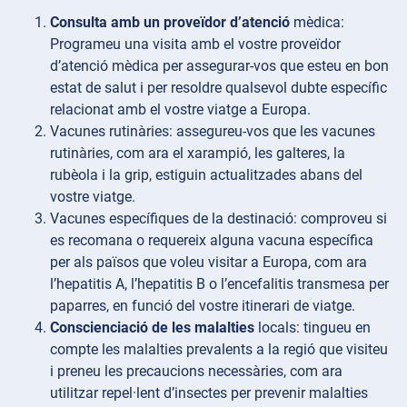
Consulta amb un proveïdor d’atenció
mèdica:
Programeu una visita amb el vostre proveïdor
d’atenció mèdica per assegurar-vos que esteu en bon
estat de salut i per resoldre qualsevol dubte específic
relacionat amb el vostre viatge a Europa.
Vacunes
rutinàries: assegureu-vos que les vacunes
rutinàries, com ara el xarampió, les galteres, la
rubèola i la grip, estiguin actualitzades abans del
vostre viatge.
Vacunes específiques
de la destinació: comproveu si
es recomana o requereix alguna vacuna específica
per als països que voleu visitar a Europa, com ara
l’hepatitis A, l’hepatitis B o l’encefalitis transmesa per
paparres, en funció del vostre itinerari de viatge.
Conscienciació de les malalties
locals: tingueu en
compte les malalties prevalents a la regió que visiteu
i preneu les precaucions necessàries, com ara
utilitzar repel·lent d’insectes per prevenir malalties