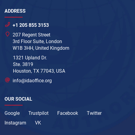
ADDRESS
+1 205 855 3153
207 Regent Street
3rd Floor Suite, London
W1B 3HH, United Kingdom
1321 Upland Dr.
Ste. 3819
Houston, TX 77043, USA
info@idaoffice.org
OUR SOCIAL
Google
Trustpilot
Facebook
Twitter
Instagram
VK