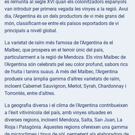
es remunta al segle XVI quan els colonitzadors espanyols
van introduir per primera vegada les vinyes a la regió. Avui
dia, l’Argentina és un dels productors de vi més grans del
món, classificant-se entre els països exportadors de vi
principals a nivell global.
La varietat de raïm més famosa de l’Argentina és el
Malbec, que prospera en el terroir únic del país,
particularment a la regió de Mendoza. Els vins Malbec de
l’Argentina són celebrats pel seu color profund, sabors rics
de fruita i tanins suaus. A més del Malbec, l’Argentina
produeix una àmplia gamma d’altres varietats de raïm,
incloent Cabernet Sauvignon, Merlot, Syrah, Chardonnay i
Torrontés, entre d’altres.
La geografia diversa i el clima de l’Argentina contribueixen
a l’èxit vitivinícola del país, amb vinyes situades en
diverses regions, incloent Mendoza, Salta, San Juan, La
Rioja i Patagònia. Aquestes regions ofereixen una gamma
de microclimes i tipus de sòl, permetent als elaboradors de