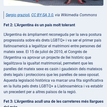
Sergio grazioli
,
CC BY-SA 3.0
, via Wikimedia Commons
Fet 2: L’Argentina és un país molt tolerant
L’Argentina és àmpliament reconeguda per la seva postura
progressista sobre els drets LGBTQ+ i va ser el primer país
llatinoamericà a legalitzar el matrimoni entre persones del
mateix sexe. El 15 de juliol de 2010, el Congrés de
l’Argentina va aprovar un projecte de llei històric que
legalitzava la igualtat matrimonial, permetent que les
parelles del mateix sexe es casin i gaudeixin dels mateixos
drets legals i proteccions que les parelles de sexe oposat.
Aquesta legislació històrica va marcar una fita significativa
en la lluita pels drets LGBTQ+ a Llatinoamèrica i va establir
un precedent per a altres països de la regió.
Fet 3: L’Argentina acull una de les carreteres més llargues