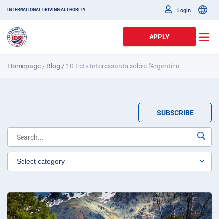
Login
INTERNATIONAL DRIVING AUTHORITY
APPLY
Homepage
/
Blog
/
10 Fets Interessants sobre l'Argentina
SUBSCRIBE