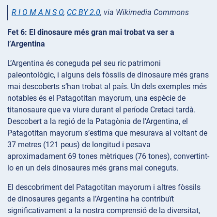
R I O M A N S O
,
CC BY 2.0
, via Wikimedia Commons
Fet 6: El dinosaure més gran mai trobat va ser a
l’Argentina
L’Argentina és coneguda pel seu ric patrimoni
paleontològic, i alguns dels fòssils de dinosaure més grans
mai descoberts s’han trobat al país. Un dels exemples més
notables és el Patagotitan mayorum, una espècie de
titanosaure que va viure durant el període Cretaci tardà.
Descobert a la regió de la Patagònia de l’Argentina, el
Patagotitan mayorum s’estima que mesurava al voltant de
37 metres (121 peus) de longitud i pesava
aproximadament 69 tones mètriques (76 tones), convertint-
lo en un dels dinosaures més grans mai coneguts.
El descobriment del Patagotitan mayorum i altres fòssils
de dinosaures gegants a l’Argentina ha contribuït
significativament a la nostra comprensió de la diversitat,