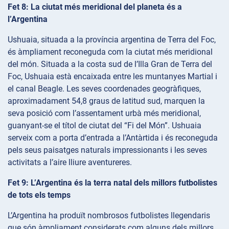
Fet 8: La ciutat més meridional del planeta és a
l’Argentina
Ushuaia, situada a la província argentina de Terra del Foc,
és àmpliament reconeguda com la ciutat més meridional
del món. Situada a la costa sud de l’Illa Gran de Terra del
Foc, Ushuaia està encaixada entre les muntanyes Martial i
el canal Beagle. Les seves coordenades geogràfiques,
aproximadament 54,8 graus de latitud sud, marquen la
seva posició com l’assentament urbà més meridional,
guanyant-se el títol de ciutat del “Fi del Món”. Ushuaia
serveix com a porta d’entrada a l’Antàrtida i és reconeguda
pels seus paisatges naturals impressionants i les seves
activitats a l’aire lliure aventureres.
Fet 9: L’Argentina és la terra natal dels millors futbolistes
de tots els temps
L’Argentina ha produït nombrosos futbolistes llegendaris
que són àmpliament considerats com alguns dels millors