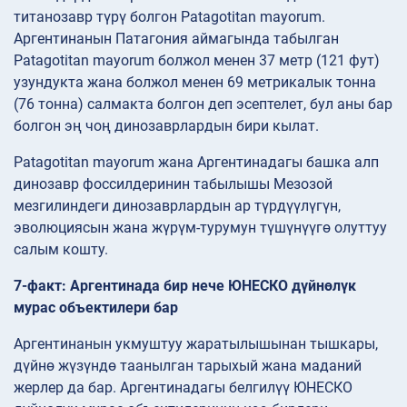
титанозавр түрү болгон Patagotitan mayorum.
Аргентинанын Патагония аймагында табылган
Patagotitan mayorum болжол менен 37 метр (121 фут)
узундукта жана болжол менен 69 метрикалык тонна
(76 тонна) салмакта болгон деп эсептелет, бул аны бар
болгон эң чоң динозаврлардын бири кылат.
Patagotitan mayorum жана Аргентинадагы башка алп
динозавр фоссилдеринин табылышы Мезозой
мезгилиндеги динозаврлардын ар түрдүүлүгүн,
эволюциясын жана жүрүм-турумун түшүнүүгө олуттуу
салым кошту.
7-факт: Аргентинада бир нече ЮНЕСКО дүйнөлүк
мурас объектилери бар
Аргентинанын укмуштуу жаратылышынан тышкары,
дүйнө жүзүндө таанылган тарыхый жана маданий
жерлер да бар. Аргентинадагы белгилүү ЮНЕСКО