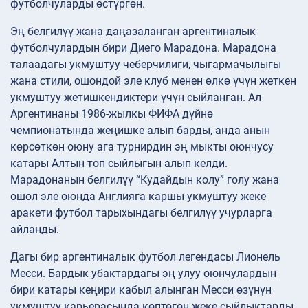
футболчуларды өстүргөн.
Эң белгилүү жана даңазаланган аргентиналык
футболчулардын бири Диего Марадона. Марадона
талаадагы укмуштуу чеберчилиги, чыгармачылыгы
жана стили, ошондой эле клуб менен өлкө үчүн жеткен
укмуштуу жетишкендиктери үчүн сыйланган. Ал
Аргентинаны 1986-жылкы ФИФА дүйнө
чемпионатында жеңишке алып барды, анда анын
көрсөткөн оюну ага турнирдин эң мыкты оюнчусу
катары Алтын топ сыйлыгын алып келди.
Марадонанын белгилүү “Кудайдын колу” голу жана
ошол эле оюнда Англияга каршы укмуштуу жеке
аракети футбол тарыхындагы белгилүү учурларга
айланды.
Дагы бир аргентиналык футбол легендасы Лионель
Месси. Бардык убактардагы эң улуу оюнчулардын
бири катары кеңири кабыл алынган Месси өзүнүн
укмуштуу карьерасында көптөгөн жеке сыйлыктарды