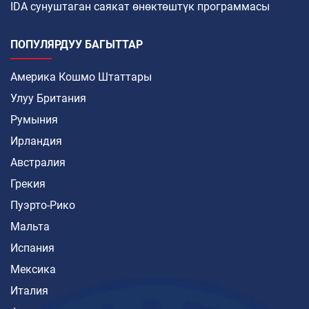
IDA сунуштаган саякат өнөктөштүк программасы
ПОПУЛЯРДУУ БАГЫТТАР
Америка Кошмо Штаттары
Улуу Британия
Румыния
Ирландия
Австралия
Грекия
Пуэрто-Рико
Мальта
Испания
Мексика
Италия