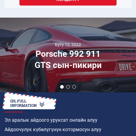
Бугу 12, 2022
Porsche 992 911
GTS сын-пикири
КАНТИП
Эл аралык айдоого уруксат онлайн алуу
Айдоочулук күбөлүгүнүн котормосун алуу