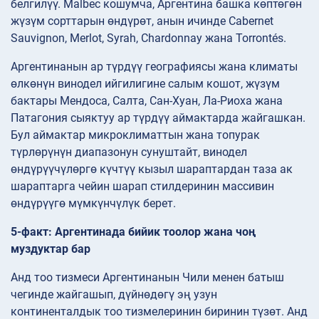
белгилүү. Malbec кошумча, Аргентина башка көптөгөн
жүзүм сорттарын өндүрөт, анын ичинде Cabernet
Sauvignon, Merlot, Syrah, Chardonnay жана Torrontés.
Аргентинанын ар түрдүү географиясы жана климаты
өлкөнүн винодел ийгилигине салым кошот, жүзүм
бактары Мендоса, Салта, Сан-Хуан, Ла-Риоха жана
Патагония сыяктуу ар түрдүү аймактарда жайгашкан.
Бул аймактар микроклиматтын жана топурак
түрлөрүнүн диапазонун сунуштайт, винодел
өндүрүүчүлөргө күчтүү кызыл шараптардан таза ак
шараптарга чейин шарап стилдеринин массивин
өндүрүүгө мүмкүнчүлүк берет.
5-факт: Аргентинада бийик тоолор жана чоң
муздуктар бар
Анд тоо тизмеси Аргентинанын Чили менен батыш
чегинде жайгашып, дүйнөдөгү эң узун
континенталдык тоо тизмелеринин биринин түзөт. Анд