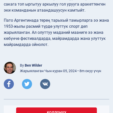
сакага топ ыргытуу аркылуу гол урууга аракеттенген
эки команданын атаандашуусун камтыйт.
Пато Аргентинада терең тарыхый тамырларга ээ жана
1953-жылы расмий түрдө улуттук спорт деп
жарыяланган. Ал олуттуу маданий мааниге ээ жана
көбүнчө фестивалдарда, майрамдарда жана улуттук
майрамдарда ойнолот.
By
Ben Wilder
Жарыяланган Чын куран 05, 2024 • 8m окуу үчүн
КОЛДОНУУ