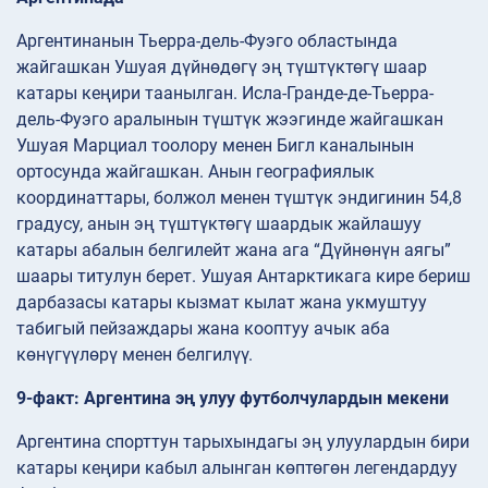
Аргентинанын Тьерра-дель-Фуэго областында
жайгашкан Ушуая дүйнөдөгү эң түштүктөгү шаар
катары кеңири таанылган. Исла-Гранде-де-Тьерра-
дель-Фуэго аралынын түштүк жээгинде жайгашкан
Ушуая Марциал тоолору менен Бигл каналынын
ортосунда жайгашкан. Анын географиялык
координаттары, болжол менен түштүк эндигинин 54,8
градусу, анын эң түштүктөгү шаардык жайлашуу
катары абалын белгилейт жана ага “Дүйнөнүн аягы”
шаары титулун берет. Ушуая Антарктикага кире бериш
дарбазасы катары кызмат кылат жана укмуштуу
табигый пейзаждары жана кооптуу ачык аба
көнүгүүлөрү менен белгилүү.
9-факт: Аргентина эң улуу футболчулардын мекени
Аргентина спорттун тарыхындагы эң улуулардын бири
катары кеңири кабыл алынган көптөгөн легендардуу