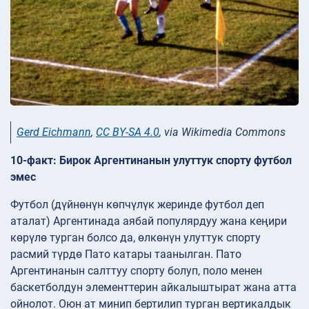
Gerd Eichmann
,
CC BY-SA 4.0
, via Wikimedia Commons
10-факт: Бирок Аргентинанын улуттук спорту футбол
эмес
Футбол (дүйнөнүн көпчүлүк жеринде футбол деп
аталат) Аргентинада аябай популярдуу жана кеңири
көрүлө турган болсо да, өлкөнүн улуттук спорту
расмий түрдө Пато катары таанылган. Пато
Аргентинанын салттуу спорту болуп, поло менен
баскетболдун элементтерин айкалыштырат жана атта
ойнолот. Оюн ат минип бертилип турган вертикалдык