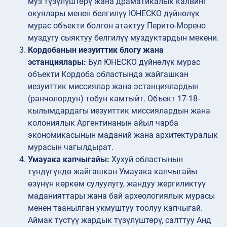
муз түзүлүштөрү жана драматикалык калвинг
окуялары менен белгилүү ЮНЕСКО дүйнөлүк
мурас объекти болгон атактуу Перито-Морено
муздугу сыяктуу белгилүү муздуктардын мекени.
Кордобанын иезуиттик блогу жана
эстанциялары:
Бул ЮНЕСКО дүйнөлүк мурас
объекти Кордоба областында жайгашкан
иезуиттик миссиялар жана эстанциялардын
(ранчолордун) тобун камтыйт. Объект 17-18-
кылымдардагы иезуиттик миссиялардын жана
колониялык Аргентинанын айыл чарба
экономикасынын маданий жана архитектуралык
мурасын чагылдырат.
Умауака капчыгайы:
Хухуй областынын
түндүгүндө жайгашкан Умауака капчыгайы
өзүнүн көркөм сулуулугу, жандуу жергиликтүү
маданияттары жана бай археологиялык мурасы
менен таанылган укмуштуу тоолуу капчыгай.
Аймак түстүү жардык түзүлүштөрү, салттуу Анд