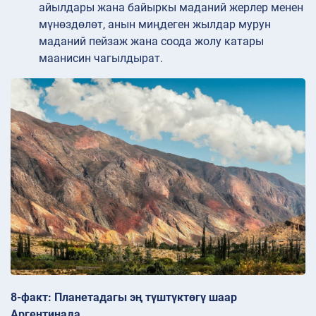
айылдары жана байыркы маданий жерлер менен
мүнөздөлөт, анын миңдеген жылдар мурун
маданий пейзаж жана соода жолу катары
маанисин чагылдырат.
8-факт: Планетадагы эң түштүктөгү шаар
Аргентинада