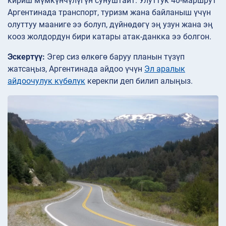
кириш мүмкүнчүлүгүн сунуштайт. Улуттук 40-маршрут
Аргентинада транспорт, туризм жана байланыш үчүн
олуттуу мааниге ээ болуп, дүйнөдөгү эң узун жана эң
кооз жолдордун бири катары атак-данкка ээ болгон.
Эскертүү:
Эгер сиз өлкөгө баруу планын түзүп
жатсаңыз, Аргентинада айдоо үчүн
Эл аралык
айдоочулук күбөлүк
керекпи деп билип алыңыз.