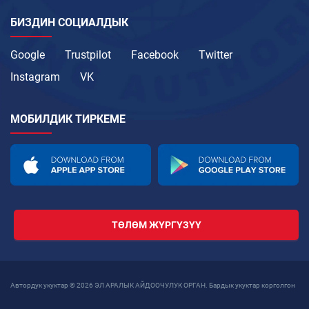
БИЗДИН СОЦИАЛДЫК
Google
Trustpilot
Facebook
Twitter
Instagram
VK
МОБИЛДИК ТИРКЕМЕ
ТӨЛӨМ ЖҮРГҮЗҮҮ
Автордук укуктар © 2026 ЭЛ АРАЛЫК АЙДООЧУЛУК ОРГАН. Бардык укуктар корголгон