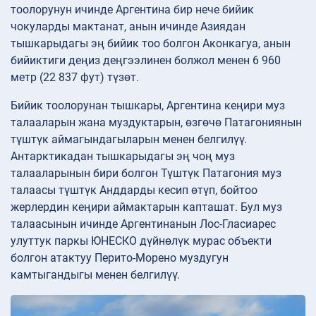
тоолорунун ичинде Аргентина бир нече бийик
чокуларды мактанат, анын ичинде Азиядан
тышкарыдагы эң бийик тоо болгон Аконкагуа, анын
бийиктиги деңиз деңгээлинен болжол менен 6 960
метр (22 837 фут) түзөт.
Бийик тоолорунан тышкары, Аргентина кеңири муз
талааларын жана муздуктарын, өзгөчө Патагониянын
түштүк аймагындагыларын менен белгилүү.
Антарктикадан тышкарыдагы эң чоң муз
талааларынын бири болгон Түштүк Патагония муз
талаасы түштүк Анддарды кесип өтүп, бойтоо
жерлердин кеңири аймактарын капташат. Бул муз
талаасынын ичинде Аргентинанын Лос-Гласиарес
улуттук паркы ЮНЕСКО дүйнөлүк мурас объекти
болгон атактуу Перито-Морено муздугун
камтыгандыгы менен белгилүү.