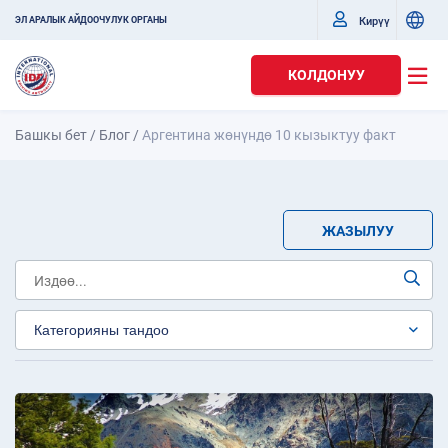
Кирүү
ЭЛ АРАЛЫК АЙДООЧУЛУК ОРГАНЫ
КОЛДОНУУ
Башкы бет
/
Блог
/
Аргентина жөнүндө 10 кызыктуу факт
ЖАЗЫЛУУ