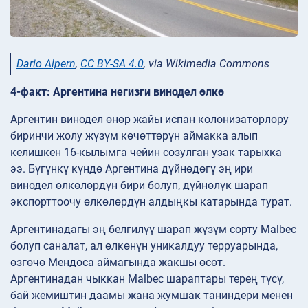
Dario Alpern
,
CC BY-SA 4.0
, via Wikimedia Commons
4-факт: Аргентина негизги винодел өлкө
Аргентин винодел өнөр жайы испан колонизаторлору
биринчи жолу жүзүм көчөттөрүн аймакка алып
келишкен 16-кылымга чейин созулган узак тарыхка
ээ. Бүгүнкү күндө Аргентина дүйнөдөгү эң ири
винодел өлкөлөрдүн бири болуп, дүйнөлүк шарап
экспорттоочу өлкөлөрдүн алдыңкы катарында турат.
Аргентинадагы эң белгилүү шарап жүзүм сорту Malbec
болуп саналат, ал өлкөнүн уникалдуу терруарында,
өзгөчө Мендоса аймагында жакшы өсөт.
Аргентинадан чыккан Malbec шараптары терең түсү,
бай жемиштин даамы жана жумшак таниндери менен