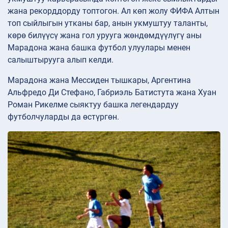
жана рекорддорду топтогон. Ал көп жолу ФИФА Алтын
топ сыйлыгын утканы бар, анын укмуштуу таланты,
көрө билүүсү жана гол урууга жөндөмдүүлүгү аны
Марадона жана башка футбол улуулары менен
салыштырууга алып келди.
Марадона жана Мессиден тышкары, Аргентина
Альфредо Ди Стефано, Габриэль Батистута жана Хуан
Роман Рикелме сыяктуу башка легендардуу
футболчуларды да өстүргөн.