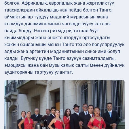
болгон. Африкалык, европалык жана жергиликтүү
таасирлердин айкалышынан пайда болгон Танго,
аймактын ар түрдүү маданий мурасынын жана
коомдук динамикасынын чагылдыруусу катары
пайда болду. Өзгөчө ритмдери, татаал буут
кыймылдары жана өнөктөштөрдүн ортосундагы
жакын байланышы менен Танго тез эле популярдуулук
алды жана аргентин маданиятынын синоними болуп
калды. Бүгүнкү күндө Танго өзүнүн сезимталдыгы,
эмоциясы жана бай музыкалык салты менен дүйнөлүк
аудиторияны тартууну улантат.