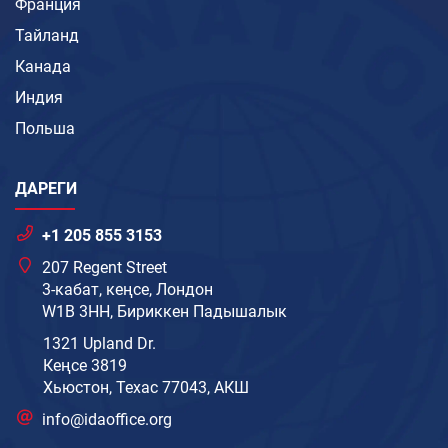
Франция
Тайланд
Канада
Индия
Польша
ДАРЕГИ
+1 205 855 3153
207 Regent Street
3-кабат, кеңсе, Лондон
W1B 3HH, Бириккен Падышалык
1321 Upland Dr.
Кеңсе 3819
Хьюстон, Техас 77043, АКШ
info@idaoffice.org