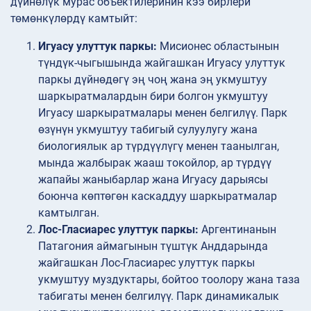
дүйнөлүк мурас объектилеринин кээ бирлери
төмөнкүлөрдү камтыйт:
Игуасу улуттук паркы:
Мисионес областынын
түндүк-чыгышында жайгашкан Игуасу улуттук
паркы дүйнөдөгү эң чоң жана эң укмуштуу
шаркыратмалардын бири болгон укмуштуу
Игуасу шаркыратмалары менен белгилүү. Парк
өзүнүн укмуштуу табигый сулуулугу жана
биологиялык ар түрдүүлүгү менен таанылган,
мында жалбырак жааш токойлор, ар түрдүү
жапайы жаныбарлар жана Игуасу дарыясы
боюнча көптөгөн каскаддуу шаркыратмалар
камтылган.
Лос-Гласиарес улуттук паркы:
Аргентинанын
Патагония аймагынын түштүк Анддарында
жайгашкан Лос-Гласиарес улуттук паркы
укмуштуу муздуктары, бойтоо тоолору жана таза
табигаты менен белгилүү. Парк динамикалык