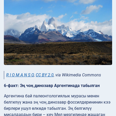
R I O M A N S O
,
CC BY 2.0
, via Wikimedia Commons
6-факт: Эң чоң динозавр Аргентинада табылган
Аргентина бай палеонтологиялык мурасы менен
белгилүү жана эң чоң динозавр фоссилдерининин кээ
бирлери ушул өлкөдө табылган. Эң белгилүү
мисалдардын бири – кеч Мел мезгилинде жашаган