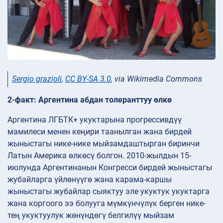
Sergio grazioli
,
CC BY-SA 3.0
, via Wikimedia Commons
2-факт: Аргентина абдан толеранттуу өлкө
Аргентина ЛГБТК+ укуктарына прогрессивдүү
мамилеси менен кеңири таанылган жана бирдей
жыныстагы нике-нике мыйзамдаштырган биринчи
Латын Америка өлкөсү болгон. 2010-жылдын 15-
июлунда Аргентинанын Конгресси бирдей жыныстагы
жубайларга үйлөнүүгө жана карама-каршы
жыныстагы жубайлар сыяктуу эле укуктук укуктарга
жана коргоого ээ болууга мүмкүнчүлүк берген нике-
тең укуктуулук жөнүндөгү белгилүү мыйзам