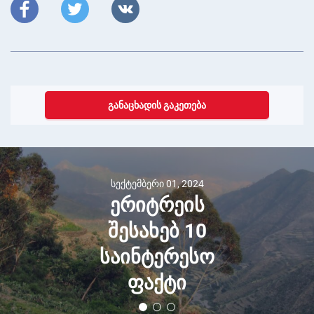
ᲒᲐᲜᲐᲪᲮᲐᲓᲘᲡ ᲒᲐᲙᲔᲗᲔᲑᲐ
სექტემბერი 01, 2024
ერიტრეის
შესახებ 10
საინტერესო
ფაქტი