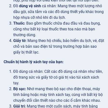
hợp, phù hợp với điều kiện thời tiết tại nơi bạn đến.
Đồ
dùng vệ sinh
cá nhân: Mang theo một lượng nhỏ
dầu gội, sữa tắm và các đồ dùng thiết yếu khác trong
hộp nhựa cỡ nhỏ khi đi du lịch.
Thuốc:
Bao gồm thuốc chữa đau đầu và đau bụng,
cũng như bất kỳ loại thuốc theo toa nào mà bạn
thường dùng.
Giấy tờ:
Mang theo hộ chiếu, bảo hiểm du lịch, vé, đặt
chỗ và bản sao điện tử trong trường hợp bản sao
giấy bị thất lạc.
Chuẩn bị hành lý xách tay của bạn:
Đồ dùng
cá nhân: Cất các đồ dùng cá nhân như tiền,
đồ trang sức và giấy tờ có giá trị vào túi xách xách
tay.
Bộ sạc:
Nhớ mang theo bộ sạc cho điện thoại, máy
tính bảng hoặc máy tính xách tay, cùng với bất kỳ bộ
chuyển đổi cần thiết nào cho các ổ cắm khác nhau.
Giải trí:
Mang theo một cuốn sách, máy tính bảng