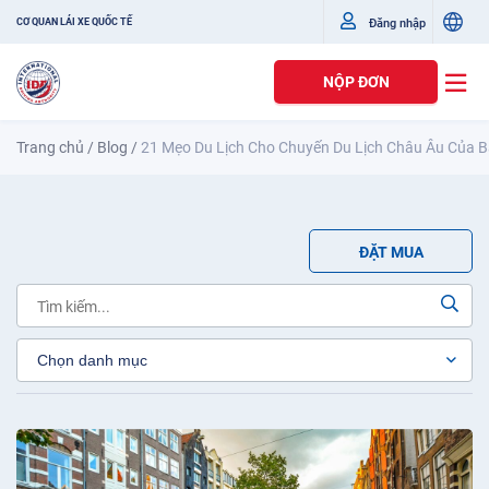
Đăng nhập
CƠ QUAN LÁI XE QUỐC TẾ
NỘP ĐƠN
Trang chủ
/
Blog
/
21 Mẹo Du Lịch Cho Chuyến Du Lịch Châu Âu Của 
ĐẶT MUA