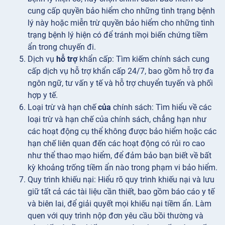
cung cấp quyền bảo hiểm cho những tình trạng bệnh
lý này hoặc miễn trừ quyền bảo hiểm cho những tình
trạng bệnh lý hiện có để tránh mọi biến chứng tiềm
ẩn trong chuyến đi.
Dịch vụ
hỗ trợ
khẩn cấp: Tìm kiếm chính sách cung
cấp dịch vụ hỗ trợ khẩn cấp 24/7, bao gồm hỗ trợ đa
ngôn ngữ, tư vấn y tế và hỗ trợ chuyển tuyến và phối
hợp y tế.
Loại trừ và hạn chế
của
chính sách: Tìm hiểu về các
loại trừ và hạn chế của chính sách, chẳng hạn như
các hoạt động cụ thể không được bảo hiểm hoặc các
hạn chế liên quan đến các hoạt động có rủi ro cao
như thể thao mạo hiểm, để đảm bảo bạn biết về bất
kỳ khoảng trống tiềm ẩn nào trong phạm vi bảo hiểm.
Quy trình
khiếu nại: Hiểu rõ quy trình khiếu nại và lưu
giữ tất cả các tài liệu cần thiết, bao gồm báo cáo y tế
và biên lai, để giải quyết mọi khiếu nại tiềm ẩn. Làm
quen với quy trình nộp đơn yêu cầu bồi thường và