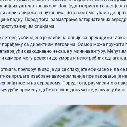
начајних уштеда трошкова. Још један користан савет је д
ли апликацијама за путовања, што вам омогућава да прати
цене падну. Поред тога, разматрање алтернативних аерод
приступачнијим опцијама.
 летове, уобичајено је наићи на опције са прекидима. Иако 
у поређењу са директним летовима. Одмор може пружити п
етварајући свакодневно чекање у мини-авантуру. Међутим, 
ги одмори могу довести до умора и непотребних одлагања
пртљага, препоручљиво је да се спакујете ефикасно и да се
тике пртљага изабране авио-компаније пре паковања је не
непријатности на аеродрому. Поред тога, размислите о па
ључујући промену одеће и важне документе, у случају бил