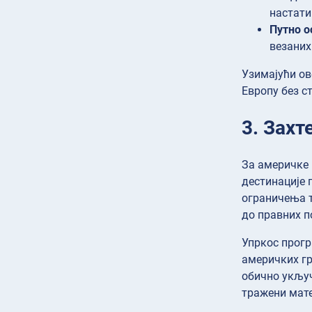
настати
Путно о
везаних
Узимајући ов
Европу без с
3. Захт
За америчке 
дестинације 
ограничења т
до правних п
Упркос прогр
америчких гр
обично укључ
тражени мате