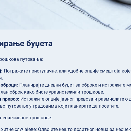
нирање буџета
рошкова путовања:
ј:
Потражите приступачне, али удобне опције смештаја које
и.
 оброци:
Планирајте дневни буџет за оброке и истражите м
лан оброк како бисте уравнотежили трошкове.
 превоз:
Истражите опције јавног превоза и размислите о 
во путовање у градовима које планирате да посетите.
 неочекиване трошкове:
 хитне случајеве: Одвојите нешто додатног новца за неочек