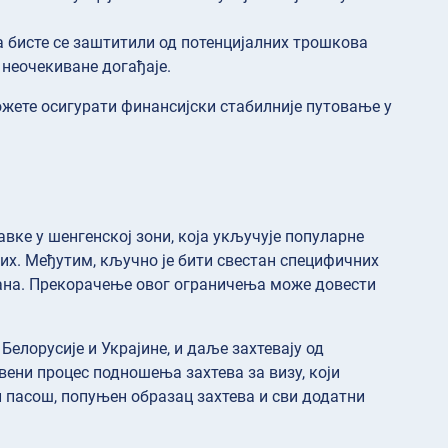
а бисте се заштитили од потенцијалних трошкова
 неочекиване догађаје.
можете осигурати финансијски стабилније путовање у
вке у шенгенској зони, која укључује популарне
лих. Међутим, кључно је бити свестан специфичних
 дана. Прекорачење овог ограничења може довести
Белорусије и Украјине, и даље захтевају од
вени процес подношења захтева за визу, који
 пасош, попуњен образац захтева и сви додатни