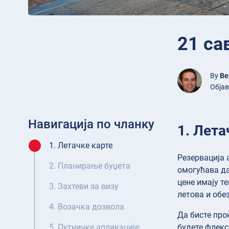
21 са
By
Be
Објав
Навигација по чланку
1. Лета
1. Летачке карте
Резервација 
2. Планирање буџета
омогућава да
цене имају т
3. Захтеви за визу
летова и обе
4. Возачка дозвола
Да бисте про
будете флекс
5. Путничке апликације