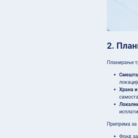
2. Пла
Планирање т
Смешта
локациј
Храна и
самоста
Локални
исплати
Припрема за
Фонд
за