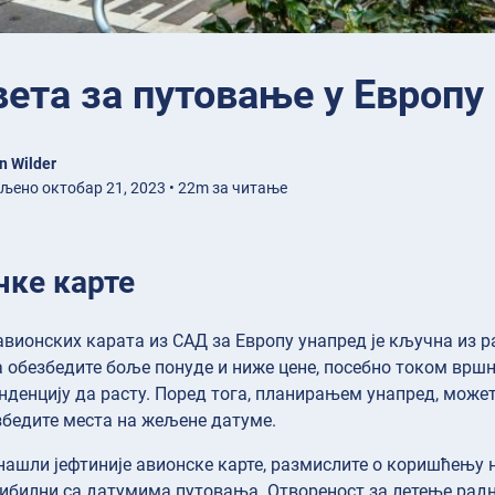
вета за путовање у Европу
n Wilder
љено октобар 21, 2023 • 22m за читање
чке карте
авионских карата из САД за Европу унапред је кључна из 
 обезбедите боље понуде и ниже цене, посебно током врш
енденцију да расту. Поред тога, планирањем унапред, мож
збедите места на жељене датуме.
нашли јефтиније авионске карте, размислите о коришћењу н
ибилни са датумима путовања. Отвореност за летење рад