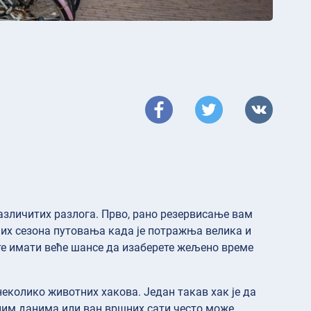
различитих разлога. Прво, рано резервисање вам
них сезона путовања када је потражња велика и
ете имати веће шансе да изаберете жељено време
еколико животних хакова. Један такав хак је да
ним данима или ван вршних сати често може