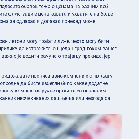
а подесите обавештења о ценама на разним веб
те флуктуације цена карата и ухватите најбоље
рома за одлазак и долазак понекад може
ови летови могу трајати дуже, често могу бити
рилику да истражите још један град током вашег
важно је водити рачуна о трајању прекида, јер
.
 придржавате прописа авио-компаније о пртљагу.
опходна да бисте избегли било какве додатне
ковању компактне ручне пртљаге са основним
о каквих неочекиваних кашњења или незгода са