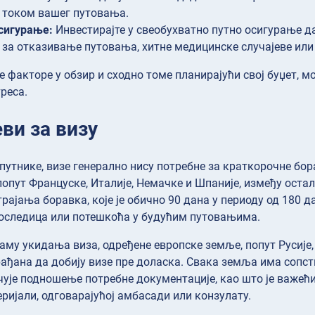
 током вашег путовања.
сигурање:
Инвестирајте у свеобухватно путно осигурање д
 за отказивање путовања, хитне медицинске случајеве или
е факторе у обзир и сходно томе планирајући свој буџет, 
треса.
еви за визу
путнике, визе генерално нису потребне за краткорочне бора
попут Француске, Италије, Немачке и Шпаније, између оста
рајања боравка, које је обично 90 дана у периоду од 180
оследица или потешкоћа у будућим путовањима.
аму укидања виза, одређене европске земље, попут Русије, 
ађана да добију визе пре доласка. Свака земља има сопст
ује подношење потребне документације, као што је важећи
ријали, одговарајућој амбасади или конзулату.