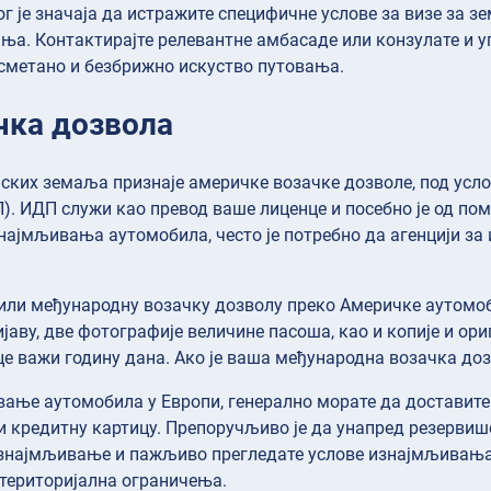
г је значаја да истражите специфичне услове за визе за зе
ња. Контактирајте релевантне амбасаде или конзулате и уп
сметано и безбрижно искуство путовања.
чка дозвола
ских земаља признаје америчке возачке дозволе, под усл
). ИДП служи као превод ваше лиценце и посебно је од пом
ајмљивања аутомобила, често је потребно да агенцији за 
или међународну возачку дозволу преко Америчке аутомобил
јаву, две фотографије величине пасоша, као и копије и ори
е важи годину дана. Ако је ваша међународна возачка дозв
ање аутомобила у Европи, генерално морате да доставите 
 кредитну картицу. Препоручљиво је да унапред резерви
 изнајмљивање и пажљиво прегледате услове изнајмљивања
 територијална ограничења.