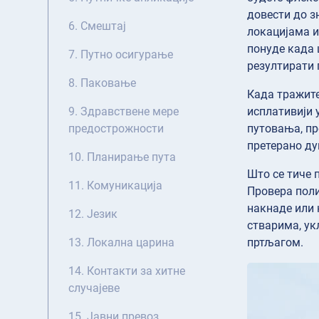
довести до з
6. Смештај
локацијама и
понуде када 
7. Путно осигурање
резултирати 
8. Паковање
Када тражите
исплативији 
9. Здравствене мере
путовања, пр
предострожности
претерано ду
10. Планирање пута
Што се тиче 
11. Комуникација
Провера поли
накнаде или 
12. Језик
стварима, ук
пртљагом.
13. Локална царина
14. Контакти за хитне
случајеве
15. Јавни превоз