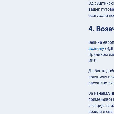
Од суштинско
вашег путова
осигурали не
4. Воза
Већина европ
дозволу
(ИДП
Приликом изн
ИРЛ.
Да бисте доб
попуњену при
расељено лиц
За изнајмљив
примењиво) и
агенције за
возила и сва