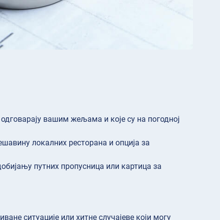
 одговарају вашим жељама и које су на погодној
ешавину локалних ресторана и опција за
добијању путних пропусница или картица за
иване ситуације или хитне случајеве који могу