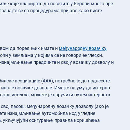
мље које планирате да посетите у Европи много пре
ознајте се са процедурама пријаве како бисте
овом да поред њих имате и
међународну возачку
оћи у земљама у којима се не говори енглески.
изнајмљивање предочите и своју возачку дозволу и
ске асоцијације (ААА), потребно је да поднесете
гинале возачке дозволе. Имајте на уму да интерно
ола истекла, можете је наручити путем интернета.
свој пасош, међународну возачку дозволу (ако је
шете изнајмљивање аутомобила код угледне
, укључујући осигурање, правила коришћења