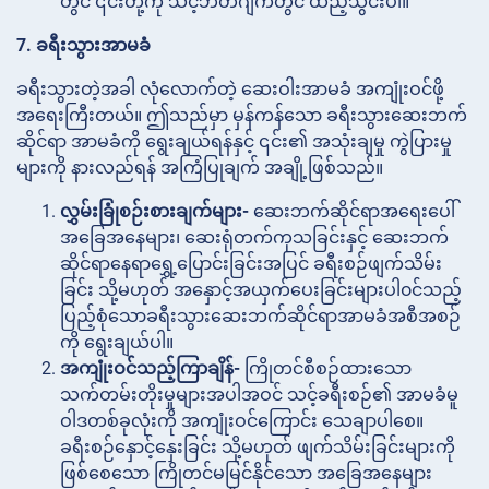
တွင် ၎င်းတို့ကို သင့်ဘတ်ဂျက်တွင် ထည့်သွင်းပါ။
7. ခရီးသွားအာမခံ
ခရီးသွားတဲ့အခါ လုံလောက်တဲ့ ဆေးဝါးအာမခံ အကျုံးဝင်ဖို့
အရေးကြီးတယ်။ ဤသည်မှာ မှန်ကန်သော ခရီးသွားဆေးဘက်
ဆိုင်ရာ အာမခံကို ရွေးချယ်ရန်နှင့် ၎င်း၏ အသုံးချမှု ကွဲပြားမှု
များကို နားလည်ရန် အကြံပြုချက် အချို့ဖြစ်သည်။
လွှမ်းခြုံစဉ်းစားချက်များ-
ဆေးဘက်ဆိုင်ရာအရေးပေါ်
အခြေအနေများ၊ ဆေးရုံတက်ကုသခြင်းနှင့် ဆေးဘက်
ဆိုင်ရာနေရာရွှေ့ပြောင်းခြင်းအပြင် ခရီးစဉ်ဖျက်သိမ်း
ခြင်း သို့မဟုတ် အနှောင့်အယှက်ပေးခြင်းများပါ၀င်သည့်
ပြည့်စုံသောခရီးသွားဆေးဘက်ဆိုင်ရာအာမခံအစီအစဉ်
ကို ရွေးချယ်ပါ။
အကျုံးဝင်သည့်ကြာချိန်-
ကြိုတင်စီစဉ်ထားသော
သက်တမ်းတိုးမှုများအပါအဝင် သင့်ခရီးစဉ်၏ အာမခံမူ
ဝါဒတစ်ခုလုံးကို အကျုံးဝင်ကြောင်း သေချာပါစေ။
ခရီးစဉ်နှောင့်နှေးခြင်း သို့မဟုတ် ဖျက်သိမ်းခြင်းများကို
ဖြစ်စေသော ကြိုတင်မမြင်နိုင်သော အခြေအနေများ