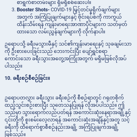
စာရွက်စာတမ်းများ ရှိမရှိစစ်ဆေးပါ။
Booster Shots-
COVID-19 မြှင့်တင်မှုရိုက်ချက်များ
အတွက် အကြံပြုချက်များနှင့် ဗိုင်းရပ်စ်ကို ကာကွယ်
ထိန်းသိမ်းရန် ကျန်းမာရေးအာဏာပိုင်များက သတ်မှတ်
ထားသော လမ်းညွှန်ချက်များကို လိုက်နာပါ။
ဥရောပသို့ ခရီးမသွားမီနှင့် သင်၏ကျန်းမာရေးနှင့် သုခချမ်းသာ
ကို ဦးစားပေးခြင်းသည် ဘေးကင်းပြီး ပျော်ရွှင်စရာ
ကောင်းသော ခရီးသွားအတွေ့အကြုံအတွက် မရှိမဖြစ်လိုအပ်
ပါသည်။
10. ခရီးစဉ်စီစဉ်ခြင်း။
ဥရောပတလွှား ခရီးသွား ခရီးစဉ်ကို စီစဉ်ရာတွင် ဂရုတစိုက်
ထည့်သွင်းစဉ်းစားပြီး သုတေသနပြုရန် လိုအပ်ပါသည်။ ဤ
သည်မှာ သွားရောက်လည်ပတ်ရန် အကောင်းဆုံးနေရာအချို့နှင့်
၎င်းတို့ကို စူးစမ်းလေ့လာရန် အကောင်းဆုံးအချိန်နှင့်အတူ သင့်
ခရီးကို ထိရောက်စွာစီစဉ်နည်းအချို့ အကြံပြုချက်အချို့
ဖြစ်သည်။