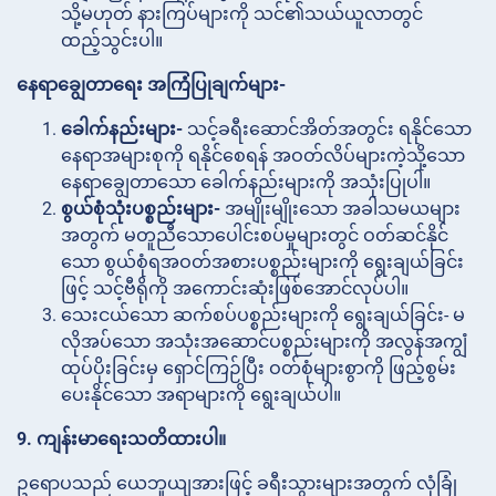
သို့မဟုတ် နားကြပ်များကို သင်၏သယ်ယူလာတွင်
ထည့်သွင်းပါ။
နေရာချွေတာရေး အကြံပြုချက်များ-
ခေါက်နည်းများ-
သင့်ခရီးဆောင်အိတ်အတွင်း ရနိုင်သော
နေရာအများစုကို ရနိုင်စေရန် အဝတ်လိပ်များကဲ့သို့သော
နေရာချွေတာသော ခေါက်နည်းများကို အသုံးပြုပါ။
စွယ်စုံသုံးပစ္စည်းများ-
အမျိုးမျိုးသော အခါသမယများ
အတွက် မတူညီသောပေါင်းစပ်မှုများတွင် ဝတ်ဆင်နိုင်
သော စွယ်စုံရအဝတ်အစားပစ္စည်းများကို ရွေးချယ်ခြင်း
ဖြင့် သင့်ဗီရိုကို အကောင်းဆုံးဖြစ်အောင်လုပ်ပါ။
သေးငယ်သော ဆက်စပ်ပစ္စည်းများကို
ရွေးချယ်ခြင်း- မ
လိုအပ်သော အသုံးအဆောင်ပစ္စည်းများကို အလွန်အကျွံ
ထုပ်ပိုးခြင်းမှ ရှောင်ကြဉ်ပြီး ဝတ်စုံများစွာကို ဖြည့်စွမ်း
ပေးနိုင်သော အရာများကို ရွေးချယ်ပါ။
9. ကျန်းမာရေးသတိထားပါ။
ဥရောပသည် ယေဘူယျအားဖြင့် ခရီးသွားများအတွက် လုံခြုံ