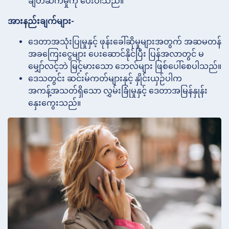
ချိတ်ဆက်မှုကို ပေးပါသည်။
အားနည်းချက်များ-
ဒေတာအသုံးပြုမှုနှင့် ဖုန်းခေါ်ဆိုမှုများအတွက် အဆမတန်
အခကြေးငွေများ ပေးဆောင်နိုင်ပြီး ပြန်အလာတွင် မ
မျှော်လင့်ဘဲ မြင့်မားသော ဘေလ်များ ဖြစ်ပေါ်စေပါသည်။
ဒေသတွင်း ဆင်းမ်ကတ်များနှင့် နှိုင်းယှဉ်ပါက
အကန့်အသတ်ရှိသော လွှမ်းခြုံမှုနှင့် ဒေတာအမြန်နှုန်း
နှေးကွေးသည်။