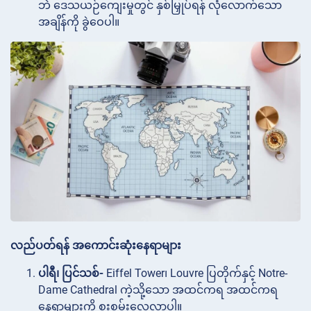
ဘဲ ဒေသယဉ်ကျေးမှုတွင် နှစ်မြှုပ်ရန် လုံလောက်သော
အချိန်ကို ခွဲဝေပါ။
လည်ပတ်ရန် အကောင်းဆုံးနေရာများ
ပါရီ၊ ပြင်သစ်-
Eiffel Tower၊ Louvre ပြတိုက်နှင့် Notre-
Dame Cathedral ကဲ့သို့သော အထင်ကရ အထင်ကရ
နေရာများကို စူးစမ်းလေ့လာပါ။