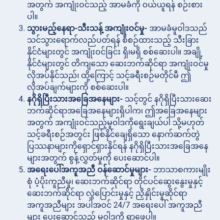
အတွက် အကျုံးဝင်သည့် အာမခံကို ဝယ်ယူရန် စဉ်းစား
ပါ။
သွားမည့်နေရာ-သီးသန့် အကျုံးဝင်မှု-
အာမခံမူဝါဒသည်
သင်သွားရောက်လည်ပတ်ရန် စီစဉ်ထားသည့် သီးခြား
နိုင်ငံများတွင် အကျုံးဝင်ခြင်း ရှိ၊မရှိ စစ်ဆေးပါ။ အချို့
နိုင်ငံများတွင် တိကျသော ဆေးဘက်ဆိုင်ရာ အကျုံးဝင်မှု
လိုအပ်နိုင်သည်၊ ထို့ကြောင့် သင့်ခရီးစဉ်မတိုင်မီ ဤ
လိုအပ်ချက်များကို စစ်ဆေးပါ။
နဂိုရှိပြီးသားအခြေအနေများ-
သင့်တွင် နဂိုရှိပြီးသားဆေး
ဘက်ဆိုင်ရာအခြေအနေများရှိပါက၊ ဤအခြေအနေများ
အတွက် အကျုံးဝင်သည့်မူဝါဒကိုရွေးချယ်ပါ သို့မဟုတ်
သင့်ခရီးစဉ်အတွင်း ဖြစ်နိုင်ချေရှိသော နောက်ဆက်တွဲ
ပြဿနာများကိုရှောင်ရှားနိုင်ရန် နဂိုရှိပြီးသားအခြေအနေ
များအတွက် စွန့်လွှတ်မှုကို ပေးဆောင်ပါ။
အရေးပေါ်အကူအညီ ဝန်ဆောင်မှုများ-
ဘာသာစကားမျိုး
စုံ ပံ့ပိုးကူညီမှု၊ ဆေးဘက်ဆိုင်ရာ တိုင်ပင်ဆွေးနွေးမှုနှင့်
ဆေးဘက်ဆိုင်ရာ လွှဲပြောင်းမှုနှင့် ညှိနှိုင်းမှုဆိုင်ရာ
အကူအညီများ အပါအဝင် 24/7 အရေးပေါ် အကူအညီ
များ ပေးဆောင်သည့် မူဝါဒကို ရှာဖွေပါ။