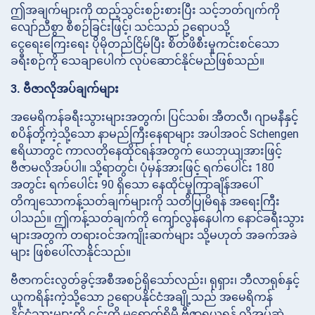
ဤအချက်များကို ထည့်သွင်းစဉ်းစားပြီး သင့်ဘတ်ဂျက်ကို
လျော်ညီစွာ စီစဉ်ခြင်းဖြင့်၊ သင်သည် ဥရောပသို့
ငွေရေးကြေးရေး ပိုမိုတည်ငြိမ်ပြီး စိတ်ဖိစီးမှုကင်းစင်သော
ခရီးစဉ်ကို သေချာပေါက် လုပ်ဆောင်နိုင်မည်ဖြစ်သည်။
3. ဗီဇာလိုအပ်ချက်များ
အမေရိကန်ခရီးသွားများအတွက်၊ ပြင်သစ်၊ အီတလီ၊ ဂျာမနီနှင့်
စပိန်တို့ကဲ့သို့သော နာမည်ကြီးနေရာများ အပါအဝင် Schengen
ဧရိယာတွင် ကာလတိုနေထိုင်ရန်အတွက် ယေဘုယျအားဖြင့်
ဗီဇာမလိုအပ်ပါ။ သို့ရာတွင်၊ ပုံမှန်အားဖြင့် ရက်ပေါင်း 180
အတွင်း ရက်ပေါင်း 90 ရှိသော နေထိုင်မှုကြာချိန်အပေါ်
တိကျသောကန့်သတ်ချက်များကို သတိပြုမိရန် အရေးကြီး
ပါသည်။ ဤကန့်သတ်ချက်ကို ကျော်လွန်နေပါက နောင်ခရီးသွား
များအတွက် တရားဝင်အကျိုးဆက်များ သို့မဟုတ် အခက်အခဲ
များ ဖြစ်ပေါ်လာနိုင်သည်။
ဗီဇာကင်းလွတ်ခွင့်အစီအစဉ်ရှိသော်လည်း၊ ရုရှား၊ ဘီလာရုစ်နှင့်
ယူကရိန်းကဲ့သို့သော ဥရောပနိုင်ငံအချို့သည် အမေရိကန်
နိုင်ငံသားများကို ၎င်းတို့ မရောက်ရှိမီ ဗီဇာရယူရန် လိုအပ်ဆဲ