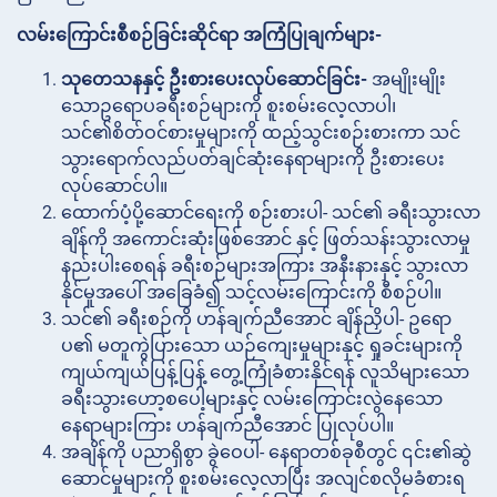
လမ်းကြောင်းစီစဉ်ခြင်းဆိုင်ရာ အကြံပြုချက်များ-
သုတေသနနှင့် ဦးစားပေးလုပ်ဆောင်ခြင်း-
အမျိုးမျိုး
သောဥရောပခရီးစဉ်များကို စူးစမ်းလေ့လာပါ၊
သင်၏စိတ်ဝင်စားမှုများကို ထည့်သွင်းစဉ်းစားကာ သင်
သွားရောက်လည်ပတ်ချင်ဆုံးနေရာများကို ဦးစားပေး
လုပ်ဆောင်ပါ။
ထောက်ပံ့ပို့ဆောင်ရေးကို
စဉ်းစားပါ- သင်၏ ခရီးသွားလာ
ချိန်ကို အကောင်းဆုံးဖြစ်အောင် နှင့် ဖြတ်သန်းသွားလာမှု
နည်းပါးစေရန် ခရီးစဉ်များအကြား အနီးနားနှင့် သွားလာ
နိုင်မှုအပေါ် အခြေခံ၍ သင့်လမ်းကြောင်းကို စီစဉ်ပါ။
သင်၏ ခရီးစဉ်ကို
ဟန်ချက်ညီအောင် ချိန်ညှိပါ- ဥရော
ပ၏ မတူကွဲပြားသော ယဉ်ကျေးမှုများနှင့် ရှုခင်းများကို
ကျယ်ကျယ်ပြန့်ပြန့် တွေ့ကြုံခံစားနိုင်ရန် လူသိများသော
ခရီးသွားဟော့စပေါ့များနှင့် လမ်းကြောင်းလွဲနေသော
နေရာများကြား ဟန်ချက်ညီအောင် ပြုလုပ်ပါ။
အချိန်ကို ပညာရှိစွာ
ခွဲဝေပါ- နေရာတစ်ခုစီတွင် ၎င်း၏ဆွဲ
ဆောင်မှုများကို စူးစမ်းလေ့လာပြီး အလျင်စလိုမခံစားရ