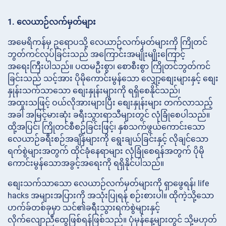
1. လေယာဉ်လက်မှတ်များ
အမေရိကန်မှ ဥရောပသို့ လေယာဉ်လက်မှတ်များကို ကြိုတင်
ဘွတ်ကင်လုပ်ခြင်းသည် အကြောင်းအမျိုးမျိုးကြောင့်
အရေးကြီးပါသည်။ ပထမဦးစွာ၊ စောစီးစွာ ကြိုတင်ဘွတ်ကင်
ခြင်းသည် သင့်အား ပိုမိုကောင်းမွန်သော လျှော့စျေးများနှင့် စျေး
နှုန်းသက်သာသော စျေးနှုန်းများကို ရရှိစေနိုင်သည်၊
အထူးသဖြင့် ဝယ်လိုအားများပြီး စျေးနှုန်းများ တက်လာသည့်
အခါ အမြင့်မားဆုံး ခရီးသွားရာသီများတွင် လုံခြုံစေပါသည်။
ထို့အပြင်၊ ကြိုတင်စီစဉ်ခြင်းဖြင့်၊ နှစ်သက်ဖွယ်ကောင်းသော
လေယာဉ်ခရီးစဉ်အချိန်များကို ရွေးချယ်ခြင်းနှင့် လိုချင်သော
ရက်စွဲများအတွက် ထိုင်ခုံနေရာများ လုံခြုံစေရန်အတွက် ပိုမို
ကောင်းမွန်သောအခွင့်အရေးကို ရရှိနိုင်ပါသည်။
စျေးသက်သာသော လေယာဉ်လက်မှတ်များကို ရှာဖွေရန်၊ life
hacks အများအပြားကို အသုံးပြုရန် စဉ်းစားပါ။ ထိုကဲ့သို့သော
ဟက်ခ်တစ်ခုမှာ သင်၏ခရီးသွားရက်စွဲများနှင့်
လိုက်လျောညီထွေဖြစ်ရန်ဖြစ်သည်။ ပုံမှန်နေ့များတွင် သို့မဟုတ်