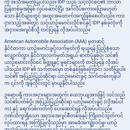
ကို အသိအမှတ်ပြုပါသည်။ IDP သည် သင့်လိုင်စင်၏ ဘာသာ
ပြန်တစ်ခုအဖြစ် လုပ်ဆောင်ပြီး အင်္ဂလိပ်စကားပြောမဟုတ်
သော နိုင်ငံများတွင် အထူးအထောက်အကူဖြစ်စေပါသည်။ ကား
ငှားသည့်အခါတွင် သင့်ယာဉ်မောင်းလိုင်စင်နှင့် IDP နှစ်ခုလုံးကို
အငှားအေဂျင်စီသို့ တင်ပြရန် လိုအပ်ပါသည်။
American Automobile Association (AAA) မှတဆင့်
နိုင်ငံတကာ ယာဉ်မောင်းခွင့်လက်မှတ်ကို ရယူရန် ပြည့်စုံသော
လျှောက်လွှာ၊ နိုင်ငံကူးလက်မှတ်အရွယ် ဓာတ်ပုံနှစ်ပုံ၊ သင်၏
ယာဉ်မောင်းလိုင်စင် မိတ္တူနှင့် မူရင်းများကို တင်ပြရန် လိုအပ်
ပါသည်။ IDP ၏ သက်တမ်းမှာ တစ်နှစ်ဖြစ်ကြောင်း သတိပြုပါ။
သင်၏ အပြည်ပြည်ဆိုင်ရာ ယာဉ်မောင်းခွင့် သက်တမ်းကုန်ပါ
က ၎င်းကို အွန်လိုင်းတွင် မှာယူနိုင်ပါသည်။
ဥရောပရှိ ကားအငှားများအတွက်၊ ယေဘုယျအားဖြင့် သင်သည်
သင်၏ပတ်စ်ပို့၊ အပြည်ပြည်ဆိုင်ရာ ယာဉ်မောင်းခွင့် (လိုအပ်ပါ
က) နှင့် ခရက်ဒစ်ကတ်ကို ပေးဆောင်ရန် လိုအပ်ပါသည်။
ဂုဏ်သိက္ခာရှိသော အငှားအေဂျင်စီတစ်ခုနှင့် ကြိုတင်ဘွတ်ကင်
လုပ်ထားရန် အကြံပြုလိုသည်မှာ အာမခံအကျုံးဝင်မှု၊ ယာဉ်
အသုံးပြုမှုစည်းမျဉ်းများနှင့် နယ်မြေကန့်သတ်ချက်များ