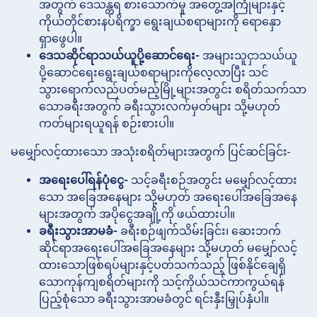
အတွက် ဒေသန္တရ စားသောက်မှု အတွေ့အကြုံများနှင့်
ကိုယ်တိုင်စားနပ်ရိက္ခာ ရွေးချယ်စရာများကို ရောနှော
ရှာဖွေပါ။
ဒေသဆိုင်ရာသယ်ယူပို့ဆောင်ရေး-
အများသူငှာသယ်ယူ
ပို့ဆောင်ရေးရွေးချယ်စရာများကိုလေ့လာပြီး သင်
သွားရောက်လည်ပတ်မည့်မြို့များအတွင်း စရိတ်သက်သာ
သောခရီးအတွက် ခရီးသွားလက်မှတ်များ သို့မဟုတ်
ကတ်များရယူရန် စဉ်းစားပါ။
မမျှော်လင့်ထားသော အသုံးစရိတ်များအတွက် ပြင်ဆင်ခြင်း-
အရေးပေါ်ရန်ပုံငွေ-
သင့်ခရီးစဉ်အတွင်း မမျှော်လင့်ထား
သော အခြေအနေများ သို့မဟုတ် အရေးပေါ်အခြေအနေ
များအတွက် အပိုငွေအချို့ကို ဖယ်ထားပါ။
ခရီးသွားအာမခံ-
ခရီးစဉ်ဖျက်သိမ်းခြင်း၊ ဆေးဘက်
ဆိုင်ရာအရေးပေါ်အခြေအနေများ သို့မဟုတ် မမျှော်လင့်
ထားသောဖြစ်ရပ်များနှင့်ပတ်သက်သည့် ဖြစ်နိုင်ချေရှိ
သောကုန်ကျစရိတ်များကို သင့်ကိုယ်သင်ကာကွယ်ရန်
ပြည့်စုံသော ခရီးသွားအာမခံတွင် ရင်းနှီးမြှုပ်နှံပါ။