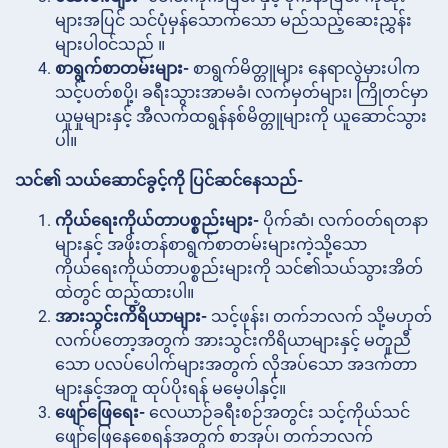
များအပြင် သင်ပုံမှန်သောက်သော မည်သည့်ဆေးညွှန်း
များပါ၀င်သည် ။
စာရွက်စာတမ်းများ-
စာရွက်မိတ္တူများ နေရာလွဲမှားပါက
သင့်ပတ်စပို့၊ ခရီးသွားအာမခံ၊ လက်မှတ်များ၊ ကြိုတင်မှာ
ယူမှုများနှင့် အီလက်ထရွန်နစ်မိတ္တူများကို ယူဆောင်သွား
ပါ။
သင်၏ သယ်ဆောင်ခွင့်ကို ပြင်ဆင်နေသည်-
ကိုယ်ရေးကိုယ်တာပစ္စည်းများ-
ပိုက်ဆံ၊ လက်ဝတ်ရတနာ
များနှင့် အဖိုးတန်စာရွက်စာတမ်းများကဲ့သို့သော
ကိုယ်ရေးကိုယ်တာပစ္စည်းများကို သင်၏သယ်သွားအိတ်
ထဲတွင် ထည့်ထားပါ။
အားသွင်းကိရိယာများ-
သင့်ဖုန်း၊ တက်ဘလက် သို့မဟုတ်
လက်ပ်တော့အတွက် အားသွင်းကိရိယာများနှင့် မတူညီ
သော ပလပ်ပေါက်များအတွက် လိုအပ်သော အဒက်တာ
များနှင့်အတူ ထုပ်ပိုးရန် မမေ့ပါနှင့်။
ဖျော်ဖြေရေး-
လေယာဉ်ခရီးစဉ်အတွင်း သင့်ကိုယ်သင်
ဖျော်ဖြေနေစေရန်အတွက် စာအုပ်၊ တက်ဘလက်