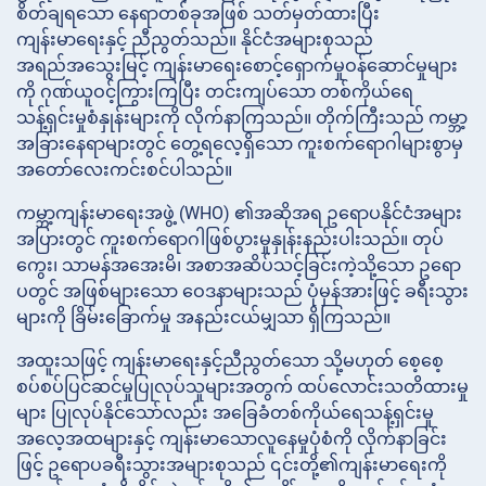
စိတ်ချရသော နေရာတစ်ခုအဖြစ် သတ်မှတ်ထားပြီး
ကျန်းမာရေးနှင့် ညီညွတ်သည်။ နိုင်ငံအများစုသည်
အရည်အသွေးမြင့် ကျန်းမာရေးစောင့်ရှောက်မှုဝန်ဆောင်မှုများ
ကို ဂုဏ်ယူဝင့်ကြွားကြပြီး တင်းကျပ်သော တစ်ကိုယ်ရေ
သန့်ရှင်းမှုစံနှုန်းများကို လိုက်နာကြသည်။ တိုက်ကြီးသည် ကမ္ဘာ့
အခြားနေရာများတွင် တွေ့ရလေ့ရှိသော ကူးစက်ရောဂါများစွာမှ
အတော်လေးကင်းစင်ပါသည်။
ကမ္ဘာ့ကျန်းမာရေးအဖွဲ့ (WHO) ၏အဆိုအရ ဥရောပနိုင်ငံအများ
အပြားတွင် ကူးစက်ရောဂါဖြစ်ပွားမှုနှုန်းနည်းပါးသည်။ တုပ်
ကွေး၊ သာမန်အအေးမိ၊ အစာအဆိပ်သင့်ခြင်းကဲ့သို့သော ဥရော
ပတွင် အဖြစ်များသော ဝေဒနာများသည် ပုံမှန်အားဖြင့် ခရီးသွား
များကို ခြိမ်းခြောက်မှု အနည်းငယ်မျှသာ ရှိကြသည်။
အထူးသဖြင့် ကျန်းမာရေးနှင့်ညီညွတ်သော သို့မဟုတ် စေ့စေ့
စပ်စပ်ပြင်ဆင်မှုပြုလုပ်သူများအတွက် ထပ်လောင်းသတိထားမှု
များ ပြုလုပ်နိုင်သော်လည်း အခြေခံတစ်ကိုယ်ရေသန့်ရှင်းမှု
အလေ့အထများနှင့် ကျန်းမာသောလူနေမှုပုံစံကို လိုက်နာခြင်း
ဖြင့် ဥရောပခရီးသွားအများစုသည် ၎င်းတို့၏ကျန်းမာရေးကို