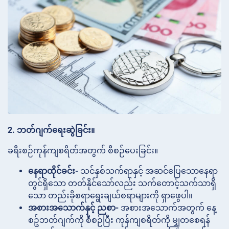
2. ဘတ်ဂျက်ရေးဆွဲခြင်း။
ခရီးစဉ်ကုန်ကျစရိတ်အတွက် စီစဉ်ပေးခြင်း။
နေရာထိုင်ခင်း-
သင်နှစ်သက်ရာနှင့် အဆင်ပြေသောနေရာ
တွင်ရှိသော တတ်နိုင်သော်လည်း သက်တောင့်သက်သာရှိ
သော တည်းခိုစရာရွေးချယ်စရာများကို ရှာဖွေပါ။
အစားအသောက်နှင့် ညစာ-
အစားအသောက်အတွက် နေ့
စဥ်ဘတ်ဂျက်ကို စီစဉ်ပြီး ကုန်ကျစရိတ်ကို မျှတစေရန်