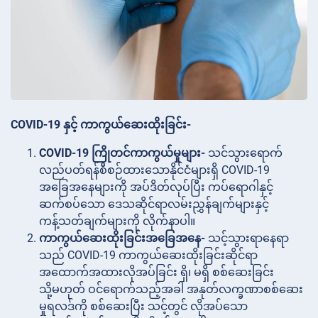
COVID-19 နှင့် ကာကွယ်ဆေးထိုးခြင်း-
COVID-19 ကြိုတင်ကာကွယ်မှုများ-
သင်သွားရောက်
လည်ပတ်ရန်စီစဉ်ထားသောနိုင်ငံများရှိ COVID-19
အခြေအနေများကို အပ်ဒိတ်လုပ်ပြီး ကပ်ရောဂါနှင့်
ဆက်စပ်သော ဒေသဆိုင်ရာလမ်းညွှန်ချက်များနှင့်
ကန့်သတ်ချက်များကို လိုက်နာပါ။
ကာကွယ်ဆေးထိုးခြင်းအခြေအနေ-
သင့်သွားရာနေရာ
သည် COVID-19 ကာကွယ်ဆေးထိုးခြင်းဆိုင်ရာ
အထောက်အထားလိုအပ်ခြင်း ရှိ၊ မရှိ စစ်ဆေးခြင်း
သို့မဟုတ် ဝင်ရောက်သည့်အခါ အနုတ်လက္ခဏာစစ်ဆေး
မှုရလဒ်ကို စစ်ဆေးပြီး သင့်တွင် လိုအပ်သော