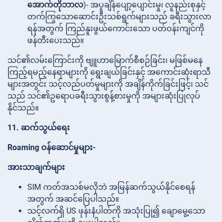
အောက်တိုဘာလ
)- အပူချိန်ပျော့ပျောင်းမှု၊ လူနည်းစုနှင့်
တက်ကြွသောဆောင်းဦးသစ်ရွက်များသည် ခရီးသွားလာ
ရန်အတွက် ကြည်နူးဖွယ်ကောင်းသော ပတ်ဝန်းကျင်ကို
ဖန်တီးပေးသည်။
သင်၏လမ်းကြောင်းကို ဗျူဟာမြောက်စီစဉ်ခြင်း၊ မဖြစ်မနေ
ကြည့်ရမည့်နေရာများကို ရွေးချယ်ခြင်းနှင့် အကောင်းဆုံးရာသီ
များအတွင်း သင့်လည်ပတ်မှုများကို အချိန်ကိုက်ခြင်းဖြင့်၊ သင်
သည် သင်၏ဥရောပခရီးသွားစွန့်စားမှုကို အများဆုံးပြုလုပ်
နိုင်သည်။
11. ဆက်သွယ်ရေး
Roaming ဝန်ဆောင်မှုများ-
အားသာချက်များ
SIM ကတ်အသစ်မလိုဘဲ အမြန်ဆက်သွယ်နိုင်စေရန်
အတွက် အဆင်ပြေပါသည်။
သင့်လက်ရှိ US ဖုန်းနံပါတ်ကို အသုံးပြု၍ ချောမွေ့သော