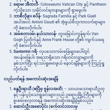
ရောမ၊ အီတလီ-
Colosseum၊ Vatican City နှင့် Pantheon
ကဲ့သို့သော သမိုင်းဝင်ရတနာများကို ရှာဖွေပါ။
ဘာစီလိုနာ၊ စပိန်-
Sagrada Família နှင့် Park Güell
အပါအဝင် Antoni Gaudí ၏ အံ့ဖွယ်ဗိသုကာလက်ရာများ
ကို ခံစားလိုက်ပါ။
အမ်စတာဒမ်၊ နယ်သာလန်-
တူးမြောင်းကွန်ရက်၊ Van
Gogh ပြတိုက်နှင့် Anne Frank House တို့၏ ကျက်သရေ
ကို ခံစားလိုက်ပါ။
Santorini၊ ဂရိ-
လှပသောကမ်းခြေများပေါ်တွင်
အပန်းဖြေပါ၊ အရသာရှိသော ဂရိဟင်းလျာများကို
နှစ်သက်ပြီး ရင်သပ်ရှုမောဖွယ် နေဝင်ချိန်များကို ကြည့်ရှု
လိုက်ပါ။
လည်ပတ်ရန် အကောင်းဆုံးအချိန်
နွေဦးရာသီ (ဧပြီမှ ဇွန်လအထိ
) – သာယာသောရာသီဥတု
နှင့် ပန်းပွင့်သောရှုခင်းများသည် ဥရောပမြို့ကြီးများကို
စူးစမ်းလေ့လာရန် အကောင်းဆုံးအချိန်ဖြစ်သည်။
ဆောင်းဦးအစောပိုင်း (စက်တင်ဘာလမှ