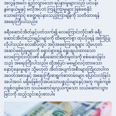
အလွန်အမင်း ရှည်လျားသော ရပ်နားမှုများသည် ပင်ပန်း
နွမ်းနယ်မှုနှင့် မလိုအပ်ဘဲ ကြန့်ကြာမှုများ ဖြစ်စေနိုင်
သောကြောင့် ခေတ္တရပ်နားသည့်ကြာချိန်ကို သတိထားရန်
အရေးကြီးပါသည်။
ခရီးဆောင်အိတ်နှင့်ပတ်သက်၍ လေကြောင်းလိုင်း၏ ခရီး
ဆောင်အိတ်စည်းမျဉ်းများကို ထိရောက်စွာ ထုပ်ပိုးရန် အကြံပြု
လိုပါသည်။ လေဆိပ်တွင် အပိုအခကြေးငွေများ သို့မဟုတ်
အဆင်မပြေမှုများကို ရှောင်ရှားရန် ရွေးချယ်ထားသော
လေကြောင်းလိုင်း၏ ခရီးဆောင်အိတ်မူဝါဒကို စစ်ဆေးခြင်း
သည် အရေးကြီးပါသည်။ ထို့အပြင်၊ မမျှော်လင့်ထားသော
နှောင့်နှေးမှုများ သို့မဟုတ် အိတ်အပျက်အစီးများကြုံလာပါက
အဝတ်အစားနှင့် အရေးကြီးစာရွက်စာတမ်းများ ပြောင်းလဲခြင်း
အပါအဝင် မရှိမဖြစ်လိုအပ်သောပစ္စည်းများနှင့်အတူ ကျစ်ကျစ်
လျစ်လျစ်သော သယ်ဆောင်ရလွယ်ကူသော သယ်ဆောင်သွား
ခြင်းကို ထည့်သွင်းစဉ်းစားပါ။