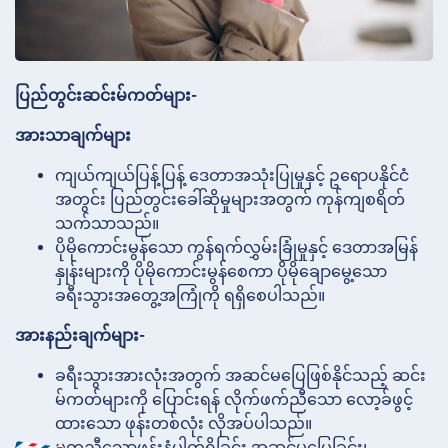
ပြည်တွင်းဆင်းမ်ကတ်များ-
အားသာချက်များ
ကျယ်ကျယ်ပြန့်ပြန့် ဒေတာအသုံးပြုမှုနှင့် ဥရောပနိုင်ငံ
အတွင်း ပြည်တွင်းခေါ်ဆိုမှုများအတွက် ကုန်ကျစရိတ်
သက်သာသည်။
ပိုမိုကောင်းမွန်သော ကွန်ရက်လွှမ်းခြုံမှုနှင့် ဒေတာအမြန်
နှုန်းများကို ပိုမိုကောင်းမွန်စေကာ ပိုမိုချောမွေ့သော
ခရီးသွားအတွေ့အကြုံကို ရရှိစေပါသည်။
အားနည်းချက်များ-
ခရီးသွားအားလုံးအတွက် အဆင်မပြေဖြစ်နိုင်သည့် ဆင်း
မ်ကတ်များကို ပြောင်းရန် လိုက်ဖက်ညီသော လော့ခ်ဖွင့်
ထားသော ဖုန်းတစ်လုံး လိုအပ်ပါသည်။
မတူညီသောဖုန်းနံပါတ်ရှိခြင်း အဆင်မပြေခြင်း၊