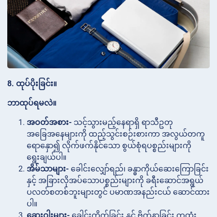
8. ထုပ်ပိုးခြင်း။
ဘာထုပ်ရမလဲ။
အဝတ်အစား-
သင့်သွားမည့်နေရာရှိ ရာသီဥတု
အခြေအနေများကို ထည့်သွင်းစဉ်းစားကာ အလွယ်တကူ
ရောနှော၍ လိုက်ဖက်နိုင်သော စွယ်စုံရပစ္စည်းများကို
ရွေးချယ်ပါ။
အိမ်သာများ-
ခေါင်းလျှော်ရည်၊ ခန္ဓာကိုယ်ဆေးကြောခြင်း
နှင့် အခြားလိုအပ်သောပစ္စည်းများကို ခရီးဆောင်အရွယ်
ပလတ်စတစ်ဘူးများတွင် ပမာဏအနည်းငယ် ဆောင်ထား
ပါ။
ဆေးဝါးများ-
ခေါင်းကိုက်ခြင်း နှင့် ဗိုက်နာခြင်း ကုထုံး