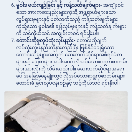
မူဝါဒ ဖယ်ကျဉ်ခြင်း နှင့် ကန့်သတ်ချက်များ-
အကျုံးဝင်
သော အားကစားနည်းများကဲ့သို့ အန္တရာယ်များသော
လှုပ်ရှားမှုများနှင့် ပတ်သက်သည့် ကန့်သတ်ချက်များ
ကဲ့သို့သော မူဝါဒ၏ ချန်လှပ်မှုများနှင့် ကန့်သတ်ချက်များ
ကို သင့်ကိုယ်သင် အကျွမ်းတဝင် ရင်းနှီးပါ။
တောင်းဆိုမှုလုပ်ထုံးလုပ်နည်း-
တောင်းဆိုချက်
လုပ်ထုံးလုပ်နည်းကိုနားလည်ပြီး ဖြစ်နိုင်ချေရှိသော
တောင်းဆိုမှုများအတွက် ဆေးဘက်ဆိုင်ရာအစီရင်ခံစာ
များနှင့် ပြေစာများအပါအဝင် လိုအပ်သောစာရွက်စာတမ်း
များအားလုံးကို သိမ်းဆည်းပါ။ ဆေးဘက်ဆိုင်ရာအရေး
ပေါ်အခြေအနေမျိုးတွင် လိုအပ်သောစာရွက်စာတမ်းများ
တောင်းခံခြင်းလုပ်ငန်းစဉ်နှင့် သင့်ကိုယ်သင် ရင်းနှီးပါ။