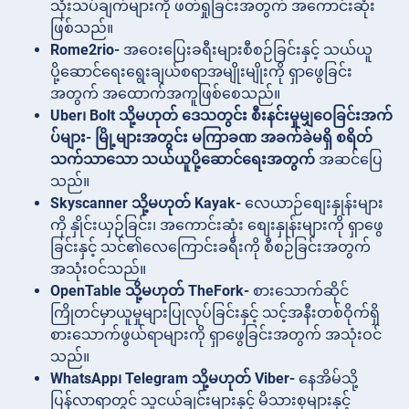
သုံးသပ်ချက်များကို ဖတ်ရှုခြင်းအတွက် အကောင်းဆုံး
ဖြစ်သည်။
Rome2rio-
အဝေးပြေးခရီးများစီစဉ်ခြင်းနှင့် သယ်ယူ
ပို့ဆောင်ရေးရွေးချယ်စရာအမျိုးမျိုးကို ရှာဖွေခြင်း
အတွက် အထောက်အကူဖြစ်စေသည်။
Uber၊ Bolt သို့မဟုတ် ဒေသတွင်း စီးနင်းမှုမျှဝေခြင်းအက်
ပ်များ- မြို့များအတွင်း မကြာခဏ အခက်ခဲမရှိ စရိတ်
သက်သာသော သယ်ယူပို့ဆောင်ရေးအတွက်
အဆင်ပြေ
သည်။
Skyscanner သို့မဟုတ် Kayak-
လေယာဉ်စျေးနှုန်းများ
ကို နှိုင်းယှဉ်ခြင်း၊ အကောင်းဆုံး စျေးနှုန်းများကို ရှာဖွေ
ခြင်းနှင့် သင်၏လေကြောင်းခရီးကို စီစဉ်ခြင်းအတွက်
အသုံးဝင်သည်။
OpenTable သို့မဟုတ် TheFork-
စားသောက်ဆိုင်
ကြိုတင်မှာယူမှုများပြုလုပ်ခြင်းနှင့် သင့်အနီးတစ်ဝိုက်ရှိ
စားသောက်ဖွယ်ရာများကို ရှာဖွေခြင်းအတွက် အသုံးဝင်
သည်။
WhatsApp၊ Telegram သို့မဟုတ် Viber-
နေအိမ်သို့
ပြန်လာရာတွင် သူငယ်ချင်းများနှင့် မိသားစုများနှင့်