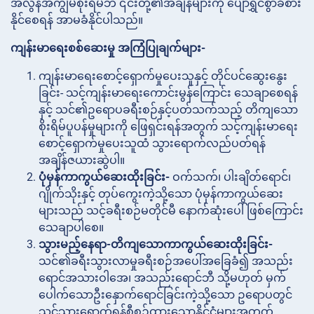
အလွန်အကျွံမစိုးရိမ်ဘဲ ၎င်းတို့၏အချိန်များကို ပျော်ရွှင်စွာခံစား
နိုင်စေရန် အာမခံနိုင်ပါသည်။
ကျန်းမာရေးစစ်ဆေးမှု အကြံပြုချက်များ-
ကျန်းမာရေးစောင့်ရှောက်မှုပေးသူနှင့်
တိုင်ပင်ဆွေးနွေး
ခြင်း- သင့်ကျန်းမာရေးကောင်းမွန်ကြောင်း သေချာစေရန်
နှင့် သင်၏ဥရောပခရီးစဉ်နှင့်ပတ်သက်သည့် တိကျသော
စိုးရိမ်ပူပန်မှုများကို ဖြေရှင်းရန်အတွက် သင့်ကျန်းမာရေး
စောင့်ရှောက်မှုပေးသူထံ သွားရောက်လည်ပတ်ရန်
အချိန်ဇယားဆွဲပါ။
ပုံမှန်ကာကွယ်ဆေးထိုးခြင်း-
ဝက်သက်၊ ပါးချိတ်ရောင်၊
ဂျိုက်သိုးနှင့် တုပ်ကွေးကဲ့သို့သော ပုံမှန်ကာကွယ်ဆေး
များသည် သင့်ခရီးစဉ်မတိုင်မီ နောက်ဆုံးပေါ်ဖြစ်ကြောင်း
သေချာပါစေ။
သွားမည့်နေရာ-တိကျသောကာကွယ်ဆေးထိုးခြင်း-
သင်၏ခရီးသွားလာမှုခရီးစဉ်အပေါ်အခြေခံ၍ အသည်း
ရောင်အသားဝါအေ၊ အသည်းရောင်ဘီ သို့မဟုတ် မှက်
ပေါက်သောဦးနှောက်ရောင်ခြင်းကဲ့သို့သော ဥရောပတွင်
သင်သွားရောက်ရန်စီစဉ်ထားသောနိုင်ငံများအတွက်