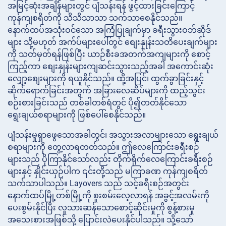
အမြင့်ဆုံးအချိန်များတွင် ပျံသန်းရန် ဖွင့်ထားခြင်းကြောင့်
ကုန်ကျစရိတ်ကို သိသိသာသာ သက်သာစေနိုင်သည်။
နောက်ထပ်အသုံးဝင်သော အကြံပြုချက်မှာ ခရီးသွားဝဘ်ဆိုဒ်
များ သို့မဟုတ် အက်ပ်များပေါ်တွင် စျေးနှုန်းသတိပေးချက်များ
ကို သတ်မှတ်ရန်ဖြစ်ပြီး ယာဉ်စီးခအတက်အကျများကို စောင့်
ကြည့်ကာ စျေးနှုန်းများကျဆင်းသွားသည့်အခါ အကောင်းဆုံး
လျှော့စျေးများကို ရယူနိုင်သည်။ ထို့အပြင်၊ ထွက်ခွာခြင်းနှင့်
ဆိုက်ရောက်ခြင်းအတွက် အခြားလေဆိပ်များကို ထည့်သွင်း
စဉ်းစားခြင်းသည် တစ်ခါတစ်ရံတွင် ပို၍တတ်နိုင်သော
ရွေးချယ်စရာများကို ဖြစ်ပေါ်စေနိုင်သည်။
ပျံသန်းမှုရှာဖွေသောအခါတွင်၊ အသွားအလာများသော ရွေးချယ်
စရာများကို တွေ့လာရတတ်သည်။ ဤလေကြောင်းခရီးစဉ်
များသည် ပိုကြာနိုင်သော်လည်း တိုက်ရိုက်လေကြောင်းခရီးစဉ်
များနှင့် နှိုင်းယှဉ်ပါက ၎င်းတို့သည် မကြာခဏ ကုန်ကျစရိတ်
သက်သာပါသည်။ Layovers သည် သင့်ခရီးစဉ်အတွင်း
နောက်ထပ်မြို့တစ်မြို့ကို စူးစမ်းလေ့လာရန် အခွင့်အလမ်းကို
ပေးစွမ်းနိုင်ပြီး လူသားဆန်သောစောင့်ဆိုင်းမှုကို စွန့်စားမှု
အသေးစားအဖြစ်သို့ ပြောင်းလဲပေးနိုင်ပါသည်။ သို့သော်