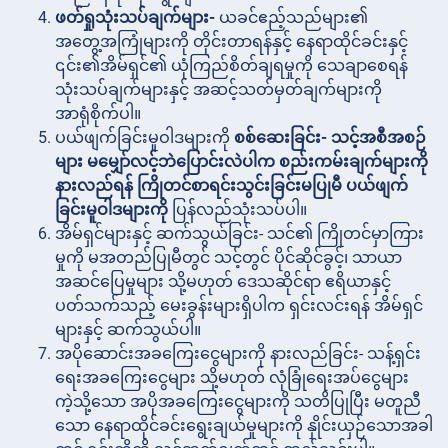
ဖတ်ရှုသုံးသပ်ချက်များ-
ယခင်ဧည့်သည်များ၏
အတွေ့အကြုံများကို တိုင်းတာရန်နှင့် နေရာထိုင်ခင်းနှင့်
၎င်း၏အိမ်ရှင်၏ ယုံကြည်စိတ်ချရမှုကို သေချာစေရန်
သုံးသပ်ချက်များနှင့် အဆင့်သတ်မှတ်ချက်များကို
အာရုံစိုက်ပါ။
ပယ်ဖျက်ခြင်းမူဝါဒများကို
စစ်ဆေးခြင်း- သင့်အစီအစဉ်
များ မမျှော်လင့်ဘဲပြောင်းလဲပါက စည်းကမ်းချက်များကို
နားလည်ရန် ကြိုတင်စာရင်းသွင်းခြင်းမပြုမီ ပယ်ဖျက်
ခြင်းမူဝါဒများကို
ပြန်လည်သုံးသပ်ပါ။
အိမ်ရှင်များနှင့်
ဆက်သွယ်ခြင်း- သင်၏ ကြိုတင်မှာကြား
မှုကို မအတည်ပြုမီတွင် သင့်တွင် ပိုင်ဆိုင်ခွင့်၊ သာယာ
အဆင်ပြေမှုများ သို့မဟုတ် ဒေသဆိုင်ရာ ဧရိယာနှင့်
ပတ်သက်သည့် မေးခွန်းများရှိပါက ရှင်းလင်းရန် အိမ်ရှင်
များနှင့် ဆက်သွယ်ပါ။
အပိုဆောင်းအခကြေးငွေများကို
နားလည်ခြင်း- သန့်ရှင်း
ရေးအခကြေးငွေများ သို့မဟုတ် လုံခြုံရေးအပ်ငွေများ
ကဲ့သို့သော အပိုအခကြေးငွေများကို သတိပြုပြီး မတူညီ
သော နေရာထိုင်ခင်းရွေးချယ်မှုများကို နှိုင်းယှဉ်သောအခါ