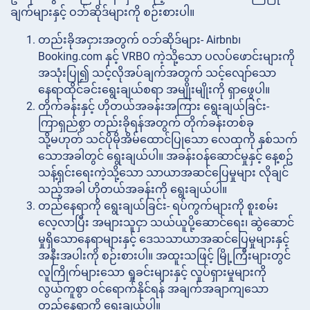
ချက်များနှင့် ဝဘ်ဆိုဒ်များကို စဉ်းစားပါ။
တည်းခိုအငှားအတွက်
ဝဘ်ဆိုဒ်များ- Airbnb၊
Booking.com နှင့် VRBO ကဲ့သို့သော ပလပ်ဖောင်းများကို
အသုံးပြု၍ သင့်လိုအပ်ချက်အတွက် သင့်လျော်သော
နေရာထိုင်ခင်းရွေးချယ်စရာ အမျိုးမျိုးကို ရှာဖွေပါ။
တိုက်ခန်းနှင့် ဟိုတယ်အခန်းအကြား
ရွေးချယ်ခြင်း-
ကြာရှည်စွာ တည်းခိုရန်အတွက် တိုက်ခန်းတစ်ခု
သို့မဟုတ် သင်ပိုမိုအိမ်ထောင်ပြုသော လေထုကို နှစ်သက်
သောအခါတွင် ရွေးချယ်ပါ။ အခန်းဝန်ဆောင်မှုနှင့် နေ့စဥ်
သန့်ရှင်းရေးကဲ့သို့သော သာယာအဆင်ပြေမှုများ လိုချင်
သည့်အခါ ဟိုတယ်အခန်းကို ရွေးချယ်ပါ။
တည်နေရာကို
ရွေးချယ်ခြင်း- ရပ်ကွက်များကို စူးစမ်း
လေ့လာပြီး အများသူငှာ သယ်ယူပို့ဆောင်ရေး၊ ဆွဲဆောင်
မှုရှိသောနေရာများနှင့် ဒေသသာယာအဆင်ပြေမှုများနှင့်
အနီးအပါးကို စဉ်းစားပါ။ အထူးသဖြင့် မြို့ကြီးများတွင်
လူကြိုက်များသော ရှုခင်းများနှင့် လှုပ်ရှားမှုများကို
လွယ်ကူစွာ ဝင်ရောက်နိုင်ရန် အချက်အချာကျသော
တည်နေရာကို ရွေးချယ်ပါ။