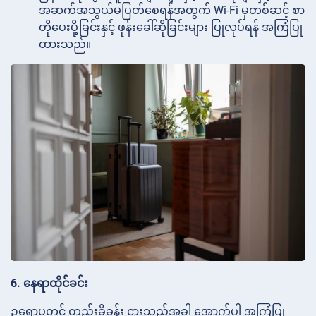
အဆက်အသွယ်မပြတ်စေရန်အတွက် Wi-Fi မှတစ်ဆင့် စာ
တိုပေးပို့ခြင်းနှင့် ဖုန်းခေါ်ဆိုခြင်းများ ပြုလုပ်ရန် အကြံပြု
ထားသည်။
6. နေရာထိုင်ခင်း
ဥရောပတွင် တည်းခိုခန်း ငှားသည့်အခါ အောက်ပါ အကြံပြု