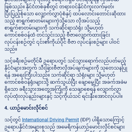
ဖြစ်သည်။ နိုင်ငံတစ်ခုစီတွင် တရားဝင်နိုင်ငံကူးလက်မှတ်၊
ပြီးပြည့်စုံသော လျှောက်လွှာပုံစံနှင့် ထပ်လောင်းတောင်းဆိုထား
သည့် စာရွက်စာတမ်းများကဲ့သို့သော လိုအပ်သည့်
စာရွက်စာတမ်းများကို သက်ဆိုင်ရာသံရုံး သို့မဟုတ်
ကောင်စစ်ဝန်ထံ တင်သွင်းသည့် ဗီဇာလျှောက်ထားခြင်း
လုပ်ငန်းစဉ်တွင် ၎င်း၏ကိုယ်ပိုင် ဗီဇာ လုပ်ငန်းစဉ်များ ပါဝင်
သည်။
သင့်ခရီးစဉ်မတိုင်မီ ဥရောပတွင် သင်သွားရောက်လည်ပတ်မည့်
နိုင်ငံများအတွက် သီးခြားဗီဇာလိုအပ်ချက်များကို သုတေသနပြု
ရန် အရေးကြီးပါသည်။ သက်ဆိုင်ရာ သံရုံးများ သို့မဟုတ်
ကောင်စစ်ဝန်ရုံးများသို့ ဆက်သွယ်ပြီး ချောမွေ့ပြီး အခက်အခဲမ
ရှိသော ခရီးသွားအတွေ့အကြုံကို သေချာစေရန် လျှောက်လွှာ
လုပ်ထုံးလုပ်နည်းများနှင့် သင့်ကိုယ်သင် ရင်းနှီးအောင်လုပ်ပါ။
4. ယာဉ်မောင်းလိုင်စင်
သင့်တွင်
International Driving Permit
(IDP) ပါရှိသောကြောင့်
ဥရောပနိုင်ငံအများစုသည် အမေရိကန်ယာဉ်မောင်းလိုင်စင်များ