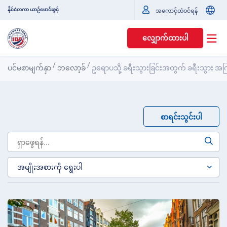
နိုင်ငံတကာ ယာဉ်မောင်းခွင့်
အကောင့်ထဲဝင်ရန်
လျှောက်ထားပါ
/
/
ပင်မစာမျက်နှာ
ဘလော့ခ်
ဥရောပသို့ ခရီးသွားခြင်းအတွက် ခရီးသွား အက
စာရင်းသွင်းပါ