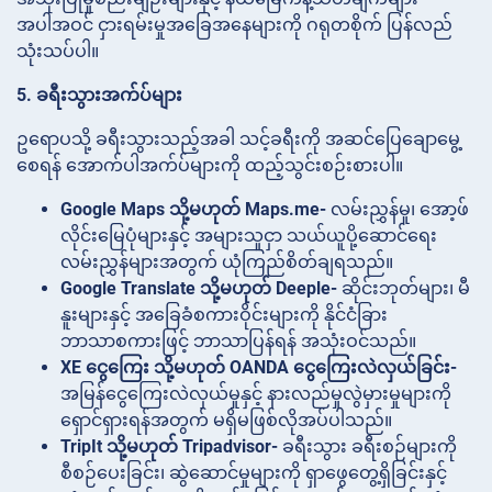
အပါအဝင် ငှားရမ်းမှုအခြေအနေများကို ဂရုတစိုက် ပြန်လည်
သုံးသပ်ပါ။
5. ခရီးသွားအက်ပ်များ
ဥရောပသို့ ခရီးသွားသည့်အခါ သင့်ခရီးကို အဆင်ပြေချောမွေ့
စေရန် အောက်ပါအက်ပ်များကို ထည့်သွင်းစဉ်းစားပါ။
Google Maps သို့မဟုတ် Maps.me-
လမ်းညွှန်မှု၊ အော့ဖ်
လိုင်းမြေပုံများနှင့် အများသူငှာ သယ်ယူပို့ဆောင်ရေး
လမ်းညွှန်များအတွက် ယုံကြည်စိတ်ချရသည်။
Google Translate သို့မဟုတ် Deeple-
ဆိုင်းဘုတ်များ၊ မီ
နူးများနှင့် အခြေခံစကားဝိုင်းများကို နိုင်ငံခြား
ဘာသာစကားဖြင့် ဘာသာပြန်ရန် အသုံးဝင်သည်။
XE ငွေကြေး သို့မဟုတ် OANDA ငွေကြေးလဲလှယ်ခြင်း-
အမြန်ငွေကြေးလဲလှယ်မှုနှင့် နားလည်မှုလွဲမှားမှုများကို
ရှောင်ရှားရန်အတွက် မရှိမဖြစ်လိုအပ်ပါသည်။
TripIt သို့မဟုတ် Tripadvisor-
ခရီးသွား ခရီးစဉ်များကို
စီစဉ်ပေးခြင်း၊ ဆွဲဆောင်မှုများကို ရှာဖွေတွေ့ရှိခြင်းနှင့်