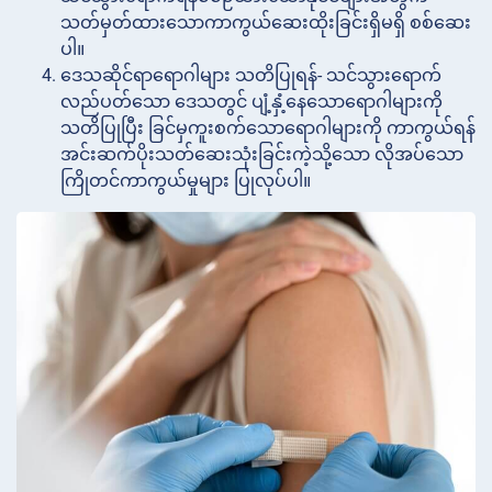
သတ်မှတ်ထားသောကာကွယ်ဆေးထိုးခြင်းရှိမရှိ စစ်ဆေး
ပါ။
ဒေသဆိုင်ရာရောဂါများ
သတိပြုရန်- သင်သွားရောက်
လည်ပတ်သော ဒေသတွင် ပျံ့နှံ့နေသောရောဂါများကို
သတိပြုပြီး ခြင်မှကူးစက်သောရောဂါများကို ကာကွယ်ရန်
အင်းဆက်ပိုးသတ်ဆေးသုံးခြင်းကဲ့သို့သော လိုအပ်သော
ကြိုတင်ကာကွယ်မှုများ ပြုလုပ်ပါ။