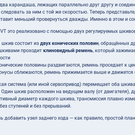
два карандаша, лежащих параллельно друг другу и соедин
 следовать за ним с той же скоростью. Теперь представьт
тавит меньший провернуться дважды. Именно в этом и со
CVT это реализовано с помощью двух регулируемых шкиво
 шкив состоит из
двух конических половин
, обращённых д
шкивами проходит
клиновидный ремень
, который зажима
ости
онические половины раздвигаются, ремень проседает к це
онусы сближаются, ремень прижимается выше и движется
ая система (или иной сервопривод) перемещает оба шкива
 Один шкив расположен на ведущем валу (от двигателя), д
тивный диаметр каждого шкива, трансмиссия плавно изме
без ступеней и без прерываний.
ь добавить узел заднего хода — как правило, простой пла