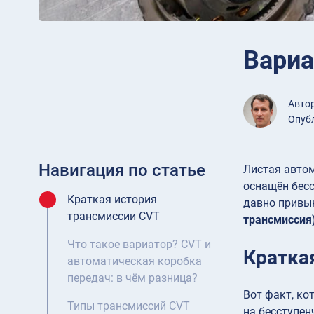
Вариа
Авто
Опубл
Навигация по статье
Листая автом
оснащён бесс
Краткая история
давно привы
трансмиссии CVT
трансмиссия
Что такое вариатор? CVT и
Кратка
автоматическая коробка
передач: в чём разница?
Вот факт, ко
Типы трансмиссий CVT
на бесступен