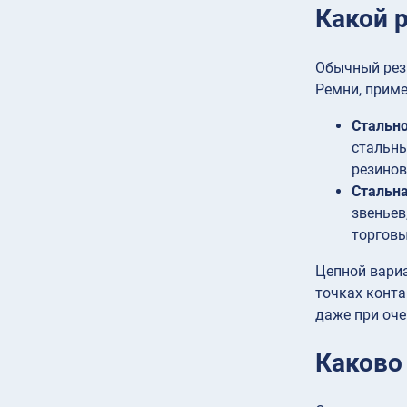
Какой 
Обычный рез
Ремни, приме
Стальн
стальны
резинов
Стальна
звеньев
торговы
Цепной вари
точках конта
даже при оче
Каково