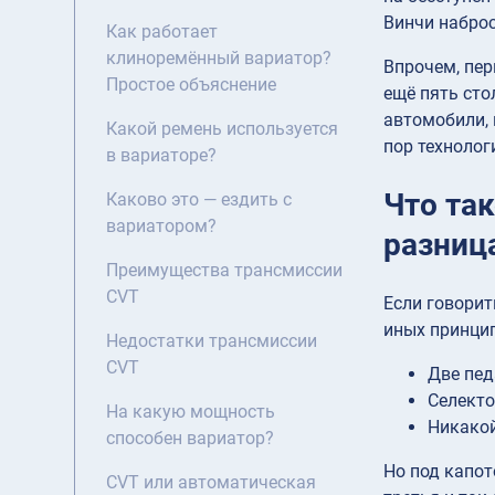
Винчи набро
Как работает
клиноремённый вариатор?
Впрочем, пе
Простое объяснение
ещё пять сто
автомобили, 
Какой ремень используется
пор технолог
в вариаторе?
Что та
Каково это — ездить с
вариатором?
разниц
Преимущества трансмиссии
CVT
Если говорит
иных принцип
Недостатки трансмиссии
CVT
Две пед
Селекто
На какую мощность
Никакой
способен вариатор?
Но под капот
CVT или автоматическая