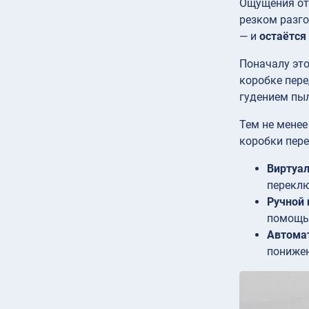
Ощущения от 
резком разго
— и
остаётся
Поначалу это
коробке пере
гудением пыл
Тем не менее
коробки пере
Виртуа
переклю
Ручной
помощью
Автома
понижен