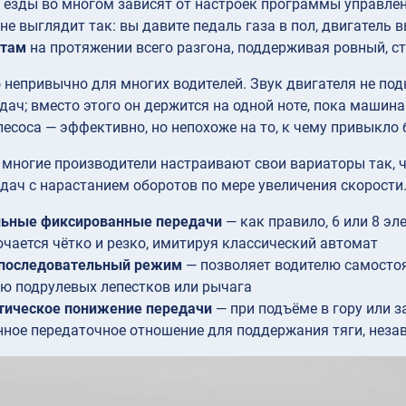
езды во многом зависят от настроек программы управлен
не выглядит так: вы давите педаль газа в пол, двигатель
 там
на протяжении всего разгона, поддерживая ровный, ст
 непривычно для многих водителей. Звук двигателя не подн
дач; вместо этого он держится на одной ноте, пока машин
есоса — эффективно, но непохоже на то, к чему привыкло
 многие производители настраивают свои вариаторы так,
дач с нарастанием оборотов по мере увеличения скорости.
льные фиксированные передачи
— как правило, 6 или 8 э
чается чётко и резко, имитируя классический автомат
 последовательный режим
— позволяет водителю самостоя
 подрулевых лепестков или рычага
тическое понижение передачи
— при подъёме в гору или 
ное передаточное отношение для поддержания тяги, неза