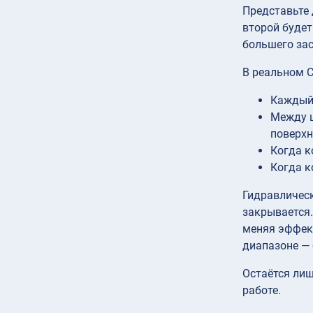
Представьте 
второй будет
большего зас
В реальном 
Каждый
Между 
поверхн
Когда к
Когда к
Гидравлическ
закрывается.
меняя эффек
диапазоне — 
Остаётся лиш
работе.