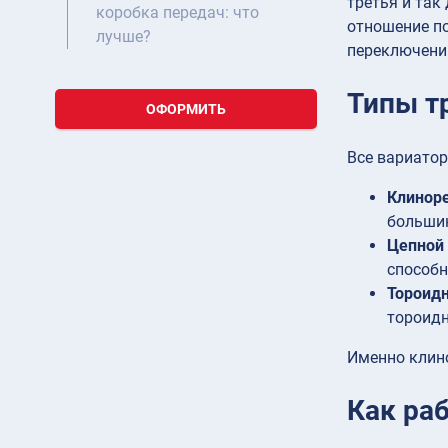
третья и так
коробка передач: что
отношение по
лучше?
переключени
Типы т
ОФОРМИТЬ
Все вариатор
Клинор
большин
Цепной
способн
Тороид
тороид
Именно клино
Как ра