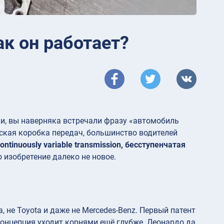
ак он работает?
ки, вы наверняка встречали фразу «автомобиль
еская коробка передач, большинство водителей
ontinuously variable transmission, бесступенчатая
 изобретение далеко не новое.
, не Toyota и даже не Mercedes-Benz. Первый патент
концепция уходит корнями ещё глубже. Леонардо да