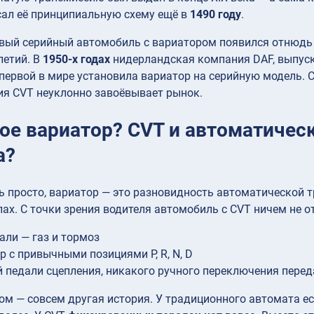
сал её принципиальную схему ещё в
1490 году
.
рвый серийный автомобиль с вариатором появился отнюдь
летий. В
1950-х годах
нидерландская компания DAF, выпуск
первой в мире установила вариатор на серийную модель. Сл
ия CVT неуклонно завоёвывает рынок.
кое вариатор? CVT и автоматическ
а?
ь просто, вариатор — это разновидность автоматической
ах. С точки зрения водителя автомобиль с CVT ничем не 
али — газ и тормоз
р с привычными позициями P, R, N, D
 педали сцепления, никакого ручного переключения перед
ом — совсем другая история. У традиционного автомата ес