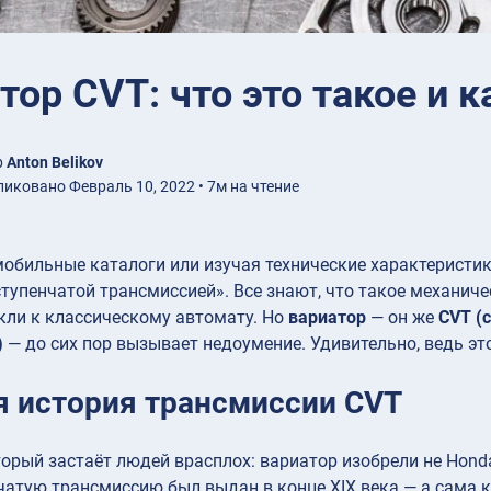
тор CVT: что это такое и к
р
Anton Belikov
иковано Февраль 10, 2022 • 7м на чтение
обильные каталоги или изучая технические характеристи
тупенчатой трансмиссией». Все знают, что такое механич
кли к классическому автомату. Но
вариатор
— он же
CVT (c
)
— до сих пор вызывает недоумение. Удивительно, ведь это
я история трансмиссии CVT
торый застаёт людей врасплох: вариатор изобрели не Honda
чатую трансмиссию был выдан в конце XIX века — а сама 