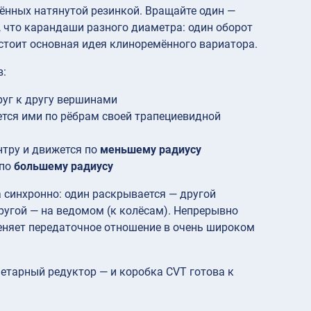
ённых натянутой резинкой. Вращайте один —
е, что карандаши разного диаметра: один оборот
стоит основная идея клиноремённого вариатора.
в:
руг к другу вершинами
ется ими по рёбрам своей трапециевидной
нтру и движется по
меньшему радиусу
 по
большему радиусу
 синхронно: один раскрывается — другой
ругой — на ведомом (к колёсам). Непрерывно
няет передаточное отношение в очень широком
нетарный редуктор — и коробка CVT готова к