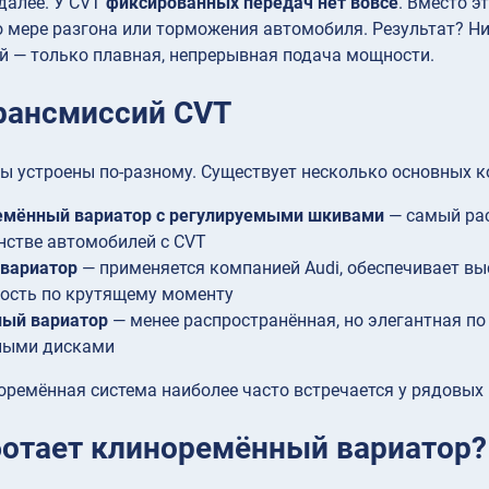
 далее. У CVT
фиксированных передач нет вовсе
. Вместо э
 мере разгона или торможения автомобиля. Результат? Н
й — только плавная, непрерывная подача мощности.
рансмиссий CVT
ы устроены по-разному. Существует несколько основных к
емённый вариатор с регулируемыми шкивами
— самый рас
стве автомобилей с CVT
 вариатор
— применяется компанией Audi, обеспечивает в
ость по крутящему моменту
ный вариатор
— менее распространённая, но элегантная п
ными дисками
ремённая система наиболее часто встречается у рядовых 
ботает клиноремённый вариатор?