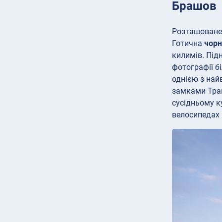
Брашов
Розташоване 
Готична
чорн
килимів. Підн
фотографії б
однією з най
замками Тран
сусідньому к
велосипедах