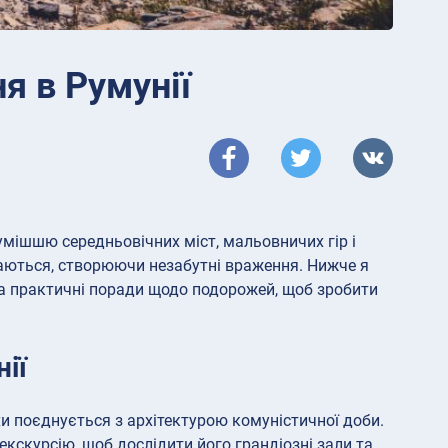
я в Румунії
умішшю середньовічних міст, мальовничих гір і
ітаються, створюючи незабутні враження. Нижче я
та практичні поради щодо подорожей, щоб зробити
ії
хи поєднується з архітектурою комуністичної доби.
екскурсію, щоб дослідити його грандіозні зали та