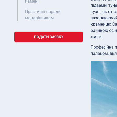
камені
підземні тун
кухні, як-от 
Практичні поради
захоплюючи
мандрівникам
крамницю Car
ранньою осін
життя.
ПОДАТИ ЗАЯВКУ
Професійна п
палацом, вкл