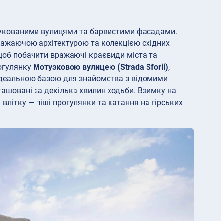
брукованими вулицями та барвистими фасадами.
вражаючою архітектурою та колекцією східних
 щоб побачити вражаючі краєвиди міста та
рогулянку
Мотузковою вулицею (Strada Sforii)
,
 ідеальною базою для знайомства з відомими
ташовані за декілька хвилин ходьби. Взимку на
влітку — піші прогулянки та катання на гірських