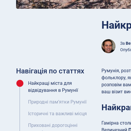
Найкр
За
Be
Опубл
Навігація по статтях
Румунія, роз
фольклору, я
Найкращі міста для
розповім вам
відвідування в Румунії
ваш візит ви
Природні пам’ятки Румунії
Найкращ
Історичні та важливі місця
Гамірна стол
Приховані дорогоцінні
Величезний
П