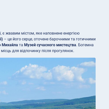
, є жвавим містом, яке наповнене енергією
i)
– це його серце, оточене барочними та готичними
о Михайла
та
Музей сучасного мистецтва
. Богемна
 місць для відпочинку після прогулянок.