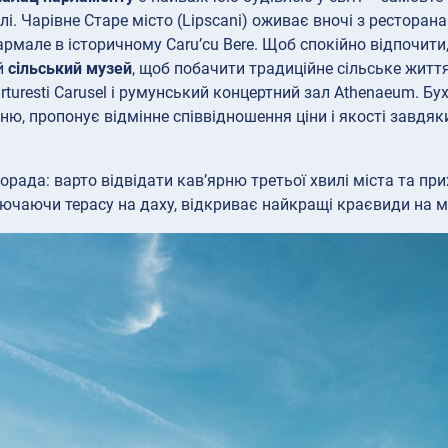
елі. Чарівне Старе місто (Lipscani) оживає вночі з рестора
сармале в історичному Caru’cu Bere. Щоб спокійно відпочити
й
сільський музей
, щоб побачити традиційне сільське жит
turesti Carusel і румунський концертний зал Athenaeum. Бу
ню, пропонує відмінне співвідношення ціни і якості завдяки
орада: варто відвідати кав’ярню третьої хвилі міста та при
ючаючи терасу на даху, відкриває найкращі краєвиди на м