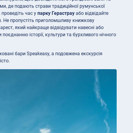
нами, де подають страви традиційної румунської
, проведіть час у
парку Герастрау
або відвідайте
тя. Не пропустіть приголомшливу книжкову
харест, який найкраще відвідувати навесні або
 поєднанню історії, культури та бурхливого нічного
ховані бари Speakeasy, а подовжена екскурсія
істо.