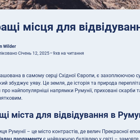
ащі місця для відвідуванн
n Wilder
іковано Січень 12, 2025 • 9хв на читання
ташована в самому серці Східної Європи, є захоплюючою с
кий збуджує уяву. Це земля, де історія та природа перепл
 про найпопулярніші напрямки Румунії, приховані скарби 
нятковим.
і міста для відвідування в Румун
иця Румунії – це місто контрастів, де велич Прекрасної епо
алац парламенту
є найважчою будівлею у світі – замовте 