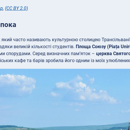
ар
,
(CC BY 2.0)
пока
 який часто називають культурною столицею Трансільванії
вдяки великій кількості студентів.
Площа Союзу (Piața Uniri
ми спорудами. Серед визначних пам’яток –
церква Святог
ських кафе та барів зробила його одним із моїх улюблених