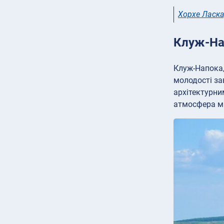
Хорхе Ласк
Клуж-На
Клуж-Напока,
молодості за
архітектурни
атмосфера мі