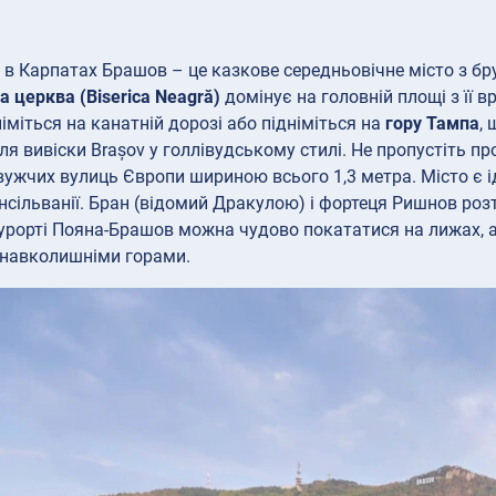
в Карпатах Брашов – це казкове середньовічне місто з 
а церква (Biserica Neagră)
домінує на головній площі з її 
іміться на канатній дорозі або підніміться на
гору Тампа
,
іля вивіски Brașov у голлівудському стилі. Не пропустіть п
вужчих вулиць Європи шириною всього 1,3 метра. Місто є
сільванії. Бран (відомий Дракулою) і фортеця Ришнов роз
урорті Пояна-Брашов можна чудово покататися на лижах, а 
 навколишніми горами.