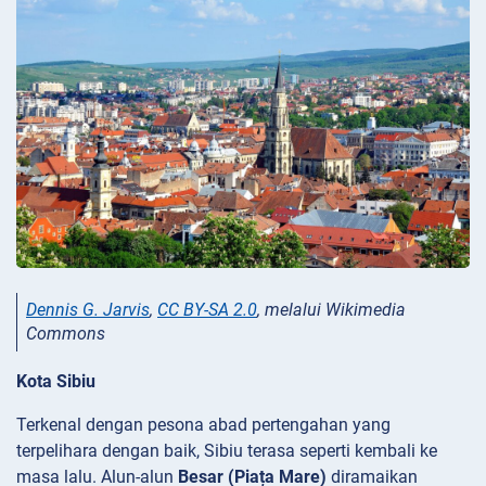
Dennis G. Jarvis
,
CC BY-SA 2.0
, melalui Wikimedia
Commons
Kota Sibiu
Terkenal dengan pesona abad pertengahan yang
terpelihara dengan baik, Sibiu terasa seperti kembali ke
masa lalu. Alun-alun
Besar (Piața Mare)
diramaikan