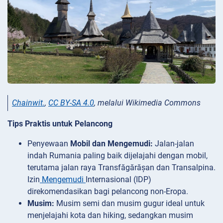
Chainwit.
,
CC BY-SA 4.0
, melalui Wikimedia Commons
Tips Praktis untuk Pelancong
Penyewaan
Mobil dan Mengemudi:
Jalan-jalan
indah Rumania paling baik dijelajahi dengan mobil,
terutama jalan raya Transfăgărășan dan Transalpina.
Izin
Mengemudi
Internasional (IDP)
direkomendasikan bagi pelancong non-Eropa.
Musim:
Musim semi dan musim gugur ideal untuk
menjelajahi kota dan hiking, sedangkan musim