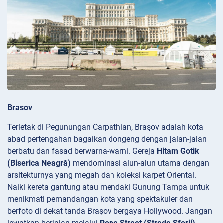
Brasov
Terletak di Pegunungan Carpathian, Braşov adalah kota
abad pertengahan bagaikan dongeng dengan jalan-jalan
berbatu dan fasad berwarna-warni. Gereja
Hitam Gotik
(Biserica Neagră)
mendominasi alun-alun utama dengan
arsitekturnya yang megah dan koleksi karpet Oriental.
Naiki kereta gantung atau mendaki Gunung
Tampa untuk
menikmati pemandangan kota yang spektakuler dan
berfoto di dekat tanda Braşov bergaya Hollywood. Jangan
lewatkan berjalan melalui
Rope Street (Strada Sforii)
,