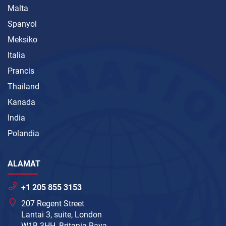
Malta
Spanyol
Meksiko
Italia
Prancis
Thailand
Kanada
India
Polandia
ALAMAT
+1 205 855 3153
207 Regent Street
Lantai 3, suite, London
W1B 3HH, Britania Raya