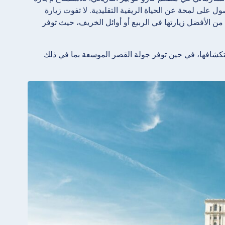
ول على لمحة عن الحياة الريفية التقليدية. لا تفوت زيارة
تبة Carturesti Carusel الرائعة وقاعة الحفلات الموسيقية Romanian Athenaeum. من الأفضل زيارتها في الربيع أو أوائل الخريف، حيث توفر
ستكشافها، في حين توفر جولة القصر الموسعة بما في ذلك