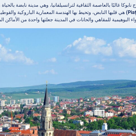
 نابوكا غالبًا بالعاصمة الثقافية لترانسيلفانيا، وهي مدينة نابضة بالحيا
هي قلبها النابض، وتحيط بها الهندسة المعمارية الباروكية والقوطي
واء البوهيمية للمقاهي والحانات في المدينة جعلتها واحدة من الأماكن 