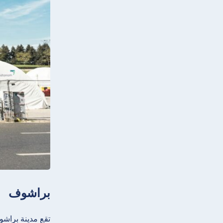
براشوف
تقع مدينة براشو