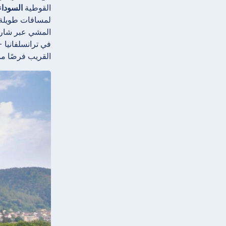
القوطية
السوداء (ica Neagră
لمسافات طويلة 
المشي عبر شار
القريب فرصًا مم