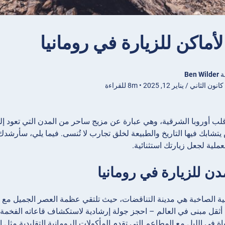
أماكن للزيارة في رومانيا
ة
Ben Wilder
لثاني / يناير 12, 2025 • 8m للقراءة
قلب أوروبا الشرقية، وهي عبارة عن مزيج ساحر من المدن التي تعود إل
ض يتشابك فيها التاريخ والطبيعة لخلق تجارب لا تُنسى. فيما يلي، سأرشد
ملية لجعل زيارتك استثنائية.
ن للزيارة في رومانيا
ية الصاخبة هي مدينة التناقضات، حيث تلتقي عظمة العصر الجميل مع ال
ثقل مبنى في العالم – احجز جولة إرشادية لاستكشاف قاعاته الفخمة و
اة في الليل مع المطاعم التي تقدم المأكولات الرومانية التقليدية مثل 