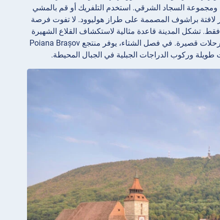
ة ومجموعة السجاد الشرقي. استخدم التلفريك أو قم بالمشي
جوار لافتة براشوف المصممة على طراز هوليوود. لا تفوت فرصة
حد أضيق شوارع أوروبا بعرض 1.3 متر فقط. تشكل المدينة قاعدة مثالية لاستكشاف القلاع الشهيرة
في ترانسلفانيا – حيث تقع قلعة بران (التي اشتهرت بدراكولا) وقلعة راسنوف على بعد رحلات قصيرة. في فصل الشتاء، يوفر منتجع Poiana Brașov
 طويلة وركوب الدراجات الجبلية في الجبال المحيطة.