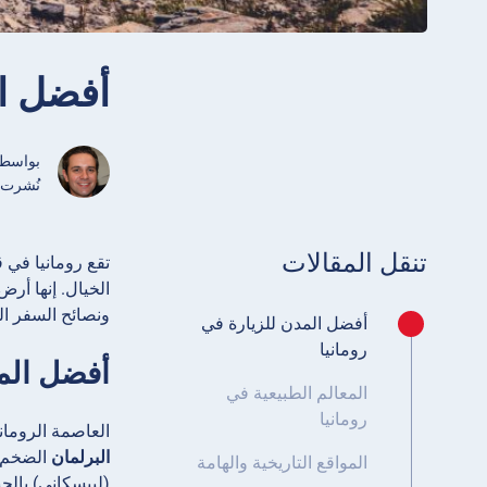
أفضل ال
بواسط
نُشرت كانون ا
تنقل المقالات
تقع رومانيا في 
الخيال. إنها أر
ونصائح السفر الع
أفضل المدن للزيارة في
رومانيا
أفضل المد
المعالم الطبيعية في
رومانيا
العاصمة الرومان
البرلمان
الضخم أ
المواقع التاريخية والهامة
(ليبسكاني) بالحي