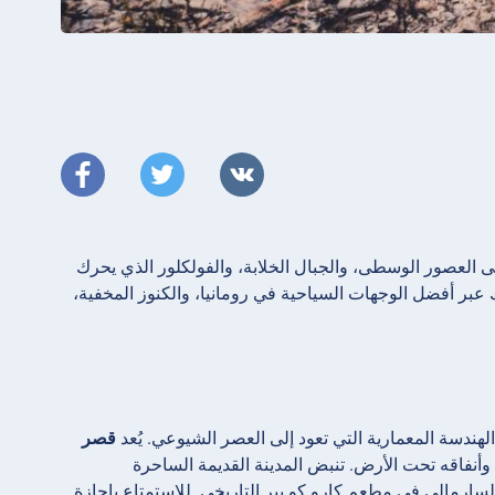
ى العصور الوسطى، والجبال الخلابة، والفولكلور الذي يحرك
ك عبر أفضل الوجهات السياحية في رومانيا، والكنوز المخفية،
هندسة المعمارية التي تعود إلى العصر الشيوعي. يُعد
قصر
أنفاقه تحت الأرض. تنبض المدينة القديمة الساحرة
السارمالي في مطعم كارو كو بير التاريخي. للاستمتاع بإجازة