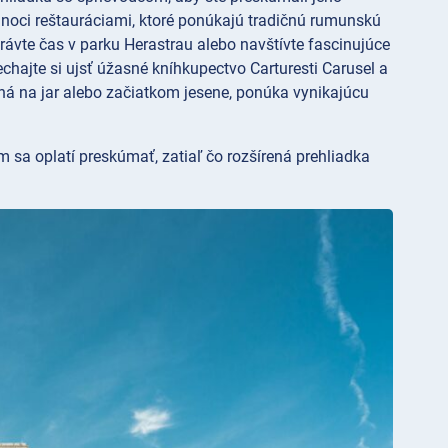
 noci reštauráciami, ktoré ponúkajú tradičnú rumunskú
trávte čas v parku
Herastrau alebo navštívte fascinujúce
chajte si ujsť úžasné kníhkupectvo Carturesti Carusel a
ná na jar alebo začiatkom jesene, ponúka vynikajúcu
m sa oplatí preskúmať, zatiaľ čo rozšírená prehliadka