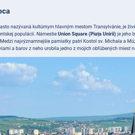
oca
často nazývaná kultúrnym hlavným mestom Transylvánie, je živ
entskej populácii. Námestie
Union Square (Piața Unirii)
je jeho 
. Medzi najvýznamnejšie pamiatky patrí Kostol
sv. Michala a M
iarní a barov z neho urobila jedno z mojich obľúbených miest 