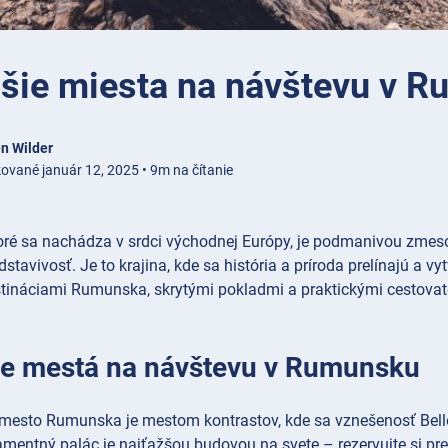
pšie miesta na návštevu v 
n Wilder
kované január 12, 2025 • 9m na čítanie
ré sa nachádza v srdci východnej Európy, je podmanivou zmesou
stavivosť. Je to krajina, kde sa história a príroda prelínajú a 
stináciami Rumunska, skrytými pokladmi a praktickými cestova
ie mestá na návštevu v Rumunsku
mesto Rumunska je mestom kontrastov, kde sa vznešenosť Belle 
amentný
palác je najťažšou budovou na svete – rezervujte si pr