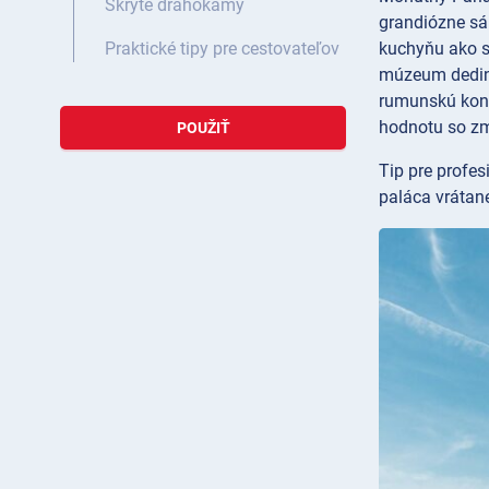
Skryté drahokamy
grandiózne sá
kuchyňu ako sa
Praktické tipy pre cestovateľov
múzeum
dedi
rumunskú konc
hodnotu so zm
POUŽIŤ
Tip pre profes
paláca vrátane