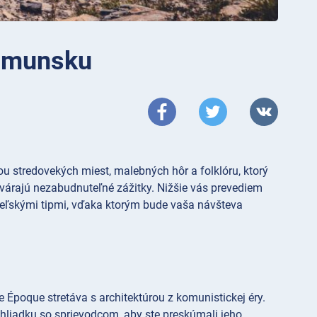
Rumunsku
 stredovekých miest, malebných hôr a folklóru, ktorý
vytvárajú nezabudnuteľné zážitky. Nižšie vás prevediem
teľskými tipmi, vďaka ktorým bude vaša návšteva
Époque stretáva s architektúrou z komunistickej éry.
ehliadku so sprievodcom, aby ste preskúmali jeho