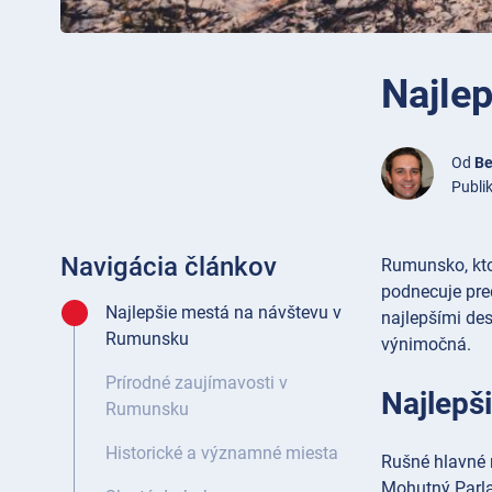
Najle
Od
Be
Publi
Navigácia článkov
Rumunsko, kto
podnecuje pred
Najlepšie mestá na návštevu v
najlepšími de
Rumunsku
výnimočná.
Prírodné zaujímavosti v
Najlepš
Rumunsku
Historické a významné miesta
Rušné hlavné 
Mohutný Parl