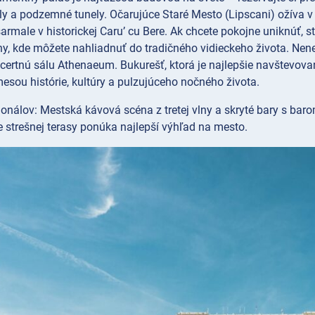
ly a podzemné tunely. Očarujúce Staré Mesto (Lipscani) ožíva v
rmale v historickej Caru’ cu Bere. Ak chcete pokojne uniknúť, s
ny, kde môžete nahliadnuť do tradičného vidieckeho života. Nene
ertnú sálu Athenaeum. Bukurešť, ktorá je najlepšie navštevova
esou histórie, kultúry a pulzujúceho nočného života.
ionálov: Mestská kávová scéna z tretej vlny a skryté bary s baro
 strešnej terasy ponúka najlepší výhľad na mesto.