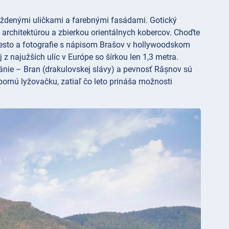
láždenými uličkami a farebnými fasádami. Gotický
chitektúrou a zbierkou orientálnych kobercov. Choďte
esto a fotografie s nápisom Brašov v hollywoodskom
ej z najužších ulíc v Európe so šírkou len 1,3 metra.
nie – Bran (drakulovskej slávy) a pevnosť Râșnov sú
ornú lyžovačku, zatiaľ čo leto prináša možnosti