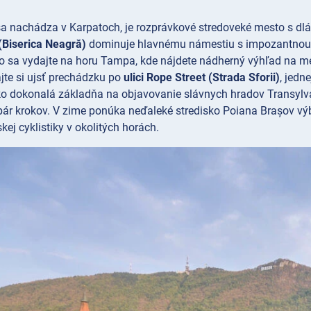
 sa nachádza v Karpatoch, je rozprávkové stredoveké mesto s d
 (Biserica Neagră)
dominuje hlavnému námestiu s impozantnou ar
o sa vydajte na horu
Tampa, kde nájdete nádherný výhľad na m
jte si ujsť prechádzku po
ulici Rope Street (Strada Sforii)
, jedn
ko dokonalá základňa na objavovanie slávnych hradov Transylvá
pár krokov. V zime ponúka neďaleké stredisko Poiana Brașov výb
skej cyklistiky v okolitých horách.