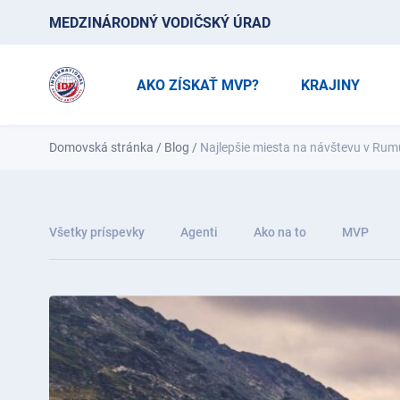
MEDZINÁRODNÝ VODIČSKÝ ÚRAD
AKO ZÍSKAŤ MVP?
KRAJINY
Domovská stránka
/
Blog
/
Najlepšie miesta na návštevu v Ru
Všetky príspevky
Agenti
Ako na to
MVP