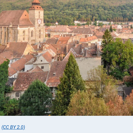
,
(CC BY 2.0)