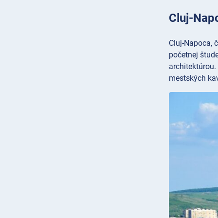
Cluj-Nap
Cluj-Napoca, 
početnej štud
architektúrou
mestských kav