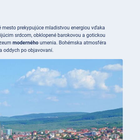
é mesto prekypujúce mladistvou energiou vďaka
bijúcim srdcom, obklopené barokovou a gotickou
úzeum
moderného
umenia. Bohémska atmosféra
na oddych po objavovaní.