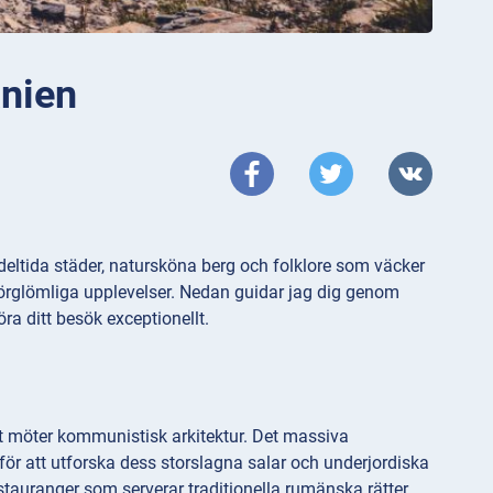
änien
eltida städer, natursköna berg och folklore som väcker
oförglömliga upplevelser. Nedan guidar jag dig genom
ra ditt besök exceptionellt.
et möter kommunistisk arkitektur. Det massiva
ör att utforska dess storslagna salar och underjordiska
stauranger som serverar traditionella rumänska rätter