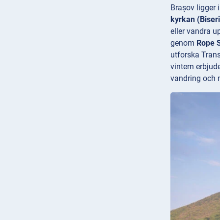
Brașov ligger 
kyrkan (Biser
eller vandra u
genom
Rope S
utforska Tran
vintern erbju
vandring och 