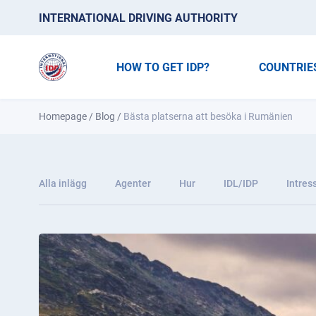
INTERNATIONAL DRIVING AUTHORITY
HOW TO GET IDP?
COUNTRIE
Homepage
/
Blog
/
Bästa platserna att besöka i Rumänien
Alla inlägg
Agenter
Hur
IDL/IDP
Intres