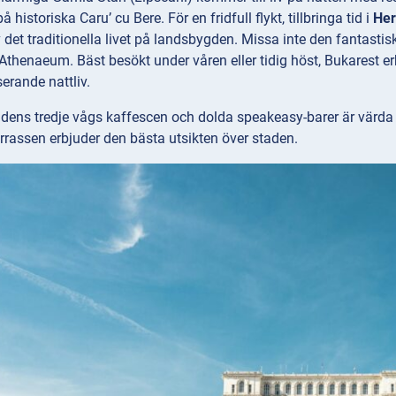
historiska Caru’ cu Bere. För en fridfull flykt, tillbringa tid i
Her
v det traditionella livet på landsbygden. Missa inte den fantas
Athenaeum. Bäst besökt under våren eller tidig höst, Bukarest e
serande nattliv.
tadens tredje vågs kaffescen och dolda speakeasy-barer är värd
errassen erbjuder den bästa utsikten över staden.