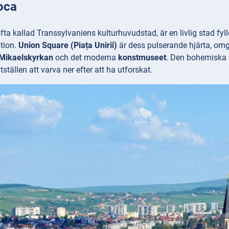
oca
fta kallad Transsylvaniens kulturhuvudstad, är en livlig stad fyl
tion.
Union Square (Piața Unirii)
är dess pulserande hjärta, omg
 Mikaelskyrkan
och det moderna
konstmuseet
. Den bohemiska a
ställen att varva ner efter att ha utforskat.