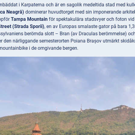
inbäddat i Karpaterna och är en sagolik medeltida stad med kul
ica Neagră)
dominerar huvudtorget med sin imponerande arkitekt
ppför
Tampa Mountain
för spektakulära stadsvyer och foton vid 
treet (Strada Sporii)
, en av Europas smalaste gator på bara 1,3
ssylvaniens berömda slott – Bran (av Draculas berömmelse) och 
der den närliggande semesterorten Poiana Brașov utmärkt skidåk
mountainbike i de omgivande bergen.