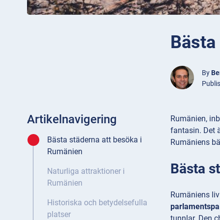
Bästa 
By
Be
Publi
Artikelnavigering
Rumänien, inbä
fantasin. Det 
Bästa städerna att besöka i
Rumäniens bäst
Rumänien
Bästa s
Naturliga attraktioner i
Rumänien
Rumäniens livl
Historiska och betydelsefulla
parlamentspa
platser
tunnlar. Den c