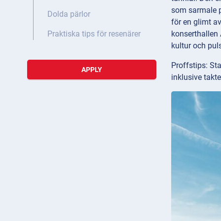
som sarmale på 
Dolda pärlor
för en glimt a
konserthallen 
Praktiska tips för resenärer
kultur och pul
Proffstips: S
APPLY
inklusive takt