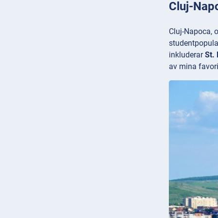
Cluj-Nap
Cluj-Napoca, o
studentpopula
inkluderar
St.
av mina favorit