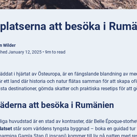
platserna att besöka i Rum
n Wilder
shed January 12, 2025 • 9m to read
ddat i hjärtat av Östeuropa, är en fängslande blandning av med
är ett land där historia och natur flätas samman för att skapa 
a destinationer, gömda skatter och praktiska resetips för att gö
täderna att besöka i Rumänien
iga huvudstad är en stad av kontraster, där Belle Époque-storh
latset
står som världens tyngsta byggnad – boka en guidad tur f
harmiga Gamla Stan (Lipscani) kommer till liv på natten med re