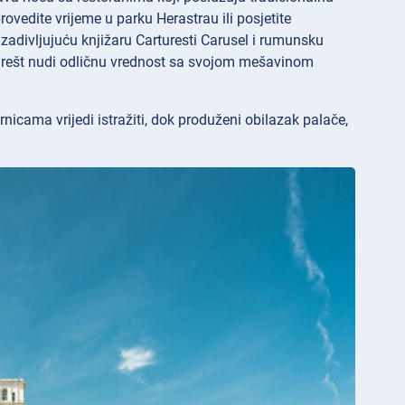
rovedite vrijeme u parku
Herastrau ili posjetite
te zadivljujuću knjižaru Carturesti Carusel i rumunsku
kurešt nudi odličnu vrednost sa svojom mešavinom
nicama vrijedi istražiti, dok produženi obilazak palače,