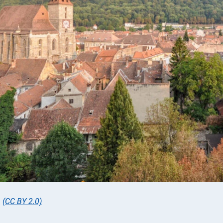
,
(CC BY 2.0)