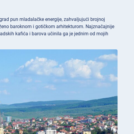
grad pun mladalačke energije, zahvaljujući brojnoj
uženo baroknom i gotičkom arhitekturom. Najznačajnije
dskih kafića i barova učinila ga je jednim od mojih