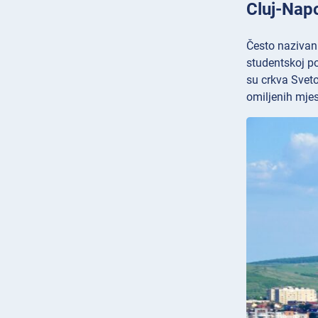
Cluj-Nap
Često nazivan 
studentskoj po
su crkva
Sveto
omiljenih mjes