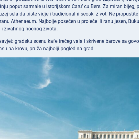
ju poput sarmale u istorijskom Caru’ cu Bere. Za miran bijeg, p
uzej
sela da biste vidjeli tradicionalni seoski život. Ne propusti
ranu Athenaeum. Najbolje posećen u proleće ili ranu jesen, Bu
re i živahnog noćnog života.
savjet: gradsku scenu kafe trećeg vala i skrivene barove sa govor
rasu na krovu, pruža najbolji pogled na grad.