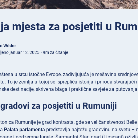
ja mjesta za posjetiti u Rum
n Wilder
jeno januar 12, 2025 • 9m za čitanje
tena u srcu istočne Evrope, zadivljujuća je mešavina srednjoveko
. To je zemlja u kojoj se isprepliću istorija i priroda stvarajuć
ske destinacije, skrivena blaga i praktične savjete za putovanja
 gradovi za posjetiti u Rumuniji
tonica Rumunije je grad kontrasta, gde se veličanstvenost Bell
na
Palata parlamenta
predstavlja najtežu građevinu na svetu – re
rane i podzemne tunele. Šarmantni Stari grad (Lipscani) oživlj