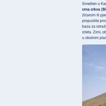
Smešten u Kar
crna crkva (B
žičarom ili pj
propustite pro
baza za istraž
izleta. Zimi, 
u okolnim pla