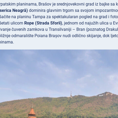
patskim planinama, Brašov je srednjovekovni grad iz bajke sa 
iserica Neagră)
dominira glavnim trgom sa svojom impozantnom ar
ešačite na planinu
Tampa za spektakularan pogled na grad i fotog
šetati ulicom
Rope (Strada Sforii)
, jednom od najužih ulica u Ev
ivanje čuvenih zamkova u Transilvaniji – Bran (poznatog Drakul
obližnje odmaralište Poiana Brașov nudi odlično skijanje, dok lje
ninama.