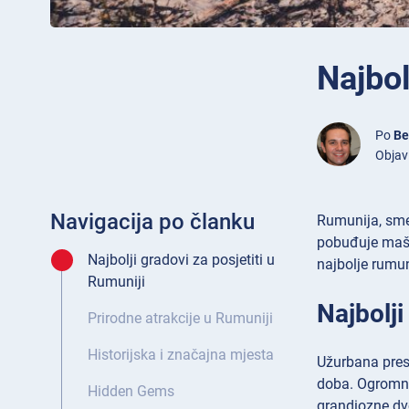
Najbol
Po
Be
Objavl
Navigacija po članku
Rumunija, smeš
pobuđuje maštu
Najbolji gradovi za posjetiti u
najbolje rumun
Rumuniji
Najbolji
Prirodne atrakcije u Rumuniji
Historijska i značajna mjesta
Užurbana pres
doba. Ogrom
Hidden Gems
grandiozne dvo