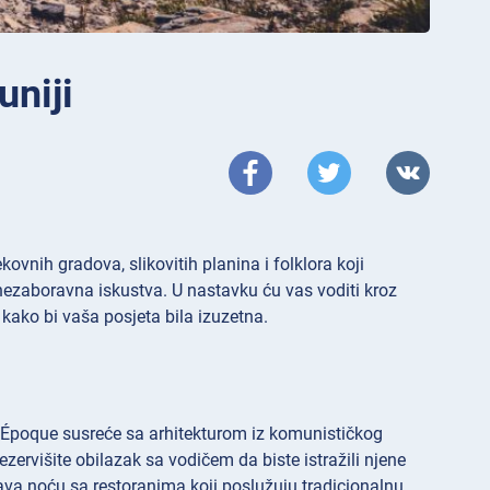
uniji
vnih gradova, slikovitih planina i folklora koji
i nezaboravna iskustva. U nastavku ću vas voditi kroz
 kako bi vaša posjeta bila izuzetna.
e Époque susreće sa arhitekturom iz komunističkog
zervišite obilazak sa vodičem da biste istražili njene
ava noću sa restoranima koji poslužuju tradicionalnu