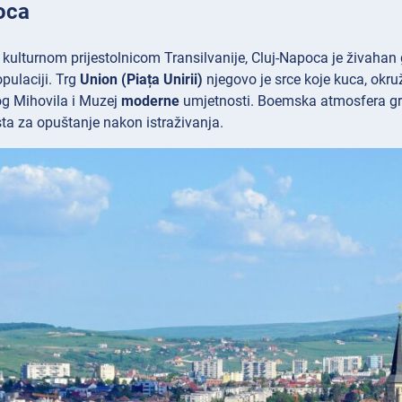
oca
kulturnom prijestolnicom Transilvanije, Cluj-Napoca je živahan 
pulaciji. Trg
Union (Piața Unirii)
njegovo je srce koje kuca, okr
g Mihovila i Muzej
moderne
umjetnosti. Boemska atmosfera gra
ta za opuštanje nakon istraživanja.