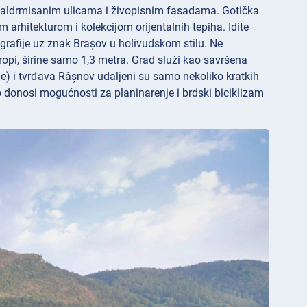
kaldrmisanim ulicama i živopisnim fasadama. Gotička
hitekturom i kolekcijom orijentalnih tepiha. Idite
rafije uz znak Brașov u holivudskom stilu. Ne
ropi, širine samo 1,3 metra. Grad služi kao savršena
e) i tvrđava Râșnov udaljeni su samo nekoliko kratkih
to donosi mogućnosti za planinarenje i brdski biciklizam