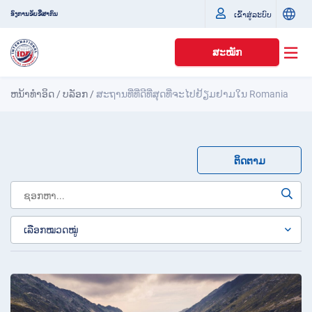
ເຂົ້າສູ່ລະບົບ
ອົງການຂັບຂີ່ສາກົນ
ສະໝັກ
ຫນ້າທໍາອິດ
/
ບລັອກ
/
ສະຖານທີ່ທີ່ດີທີ່ສຸດທີ່ຈະໄປຢ້ຽມຢາມໃນ Romania
ຕິດຕາມ