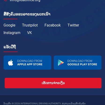
ສື່ສັງຄົມອອນລາຍຂອງພວກເຮົາ
Google
Trustpilot
Facebook
Twitter
Instagram
VK
ແອັບມືຖື
ເຮັດການຈ່າຍເງິນ
ລິຂະສິດ © 2026 INTERNATIONAL DRIVING AUTHORITY. ສະຫງວນລິຂະສິດທັງໝົດ