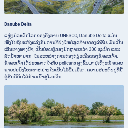
Danube Delta
ແຫຼ່ງມໍລະດົກໂລກຂອງອົງການ UNESCO, Danube Delta ແມ່ນ
ໜຶ່ງໃນຖິ່ນແຫ້ງແລ້ງກັນດານທີ່ຍິ່ງໃຫຍ່ສຸດທ້າຍຂອງເອີຣົບ. ມັນ​ເປັນ​
ເສັ້ນ​ທາງ​ທາງ​ນ້ຳ, ເປັນ​ບ່ອນ​ຢູ່​ຂອງ​ນົກ​ຫຼາຍກວ່າ 300 ຊະ​ນິດ ແລະ​
ສັດ​ນ້ຳ​ຫາ​ຍາກ. ໃນ​ລະ​ຫວ່າງ​ການ​ທ່ອງ​ທ່ຽວ​ເຮືອ​ຂອງ​ຂ້າ​ພະ​ເຈົ້າ,
ຂ້າ​ພະ​ເຈົ້າ​ໄດ້​ປະ​ຫລາດ​ໃຈ​ກັບ pelicans ສູງ​ຂຶ້ນ​ມາ​ຢູ່​ເທິງ​ຫນ້າ​ແລະ​
ຊາວ​ປະ​ມົງ​ໂຍນ​ຕາ​ຫນ່າງ​ໃນ​ເຮືອ​ໄມ້​ພື້ນ​ເມືອງ. ຄວາມ​ສະຫງົບ​ຢູ່​ທີ່​ນີ້​
ຮູ້ສຶກ​ຄື​ກັບ​ໄດ້​ກ້າວ​ເຂົ້າສູ່​ໂລກ​ອື່ນ.