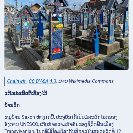
Chainwit.
,
CC BY-SA 4.0
, ຜ່ານ Wikimedia Commons
ແກ້ວປະເສີດທີ່ເຊື່ອງໄວ້
ບ້ານວິກ
ຫມູ່ບ້ານ Saxon ຫ່າງໄກນີ້, ປະຈຸບັນໄດ້ເປັນມໍລະດົກໂລກຂອງ
ອົງການ UNESCO, ເກັບກໍາຄວາມສໍາຄັນຂອງຊີວິດພື້ນເມືອງ
Transylvanian. ໂບດທີ່ມີປ້ອມປ້ອງກັນສີຂາວໃນສະຕະວັດທີ 12