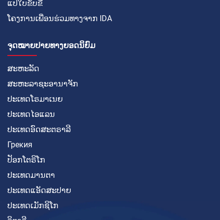
ແປໃບຂັບຂີ່
ໂຄງການເພື່ອນຮ່ວມທາງຈາກ IDA
ຈຸດໝາຍປາຍທາງຍອດນິຍົມ
ສະຫະລັດ
ສະຫະລາຊະອານາຈັກ
ປະເທດໂຣມາເນຍ
ປະເທດໄອແລນ
ປະເທດອົດສະຕຣາລີ
Грекия
ປັອກໂຕຣິໂກ
ປະເທດມານຕາ
ປະເທດແອັດສະປາຍ
ປະເທດເມັກຊິໂກ