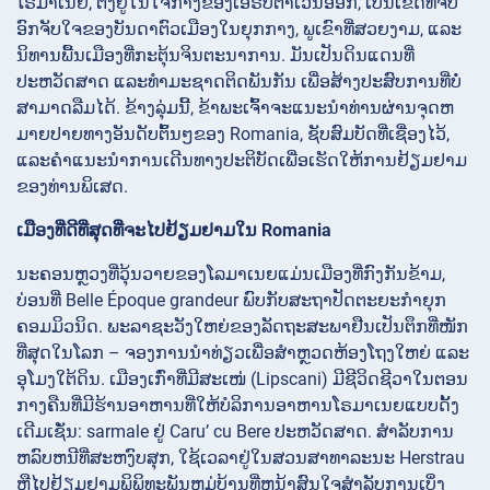
ໂຣມາເນຍ, ຕັ້ງຢູ່ໃນໃຈກາງຂອງເອີຣົບຕາເວັນອອກ, ເປັນເຂດທີ່ຈັບ
ອົກຈັບໃຈຂອງບັນດາຕົວເມືອງໃນຍຸກກາງ, ພູເຂົາທີ່ສວຍງາມ, ແລະ
ນິທານພື້ນເມືອງທີ່ກະຕຸ້ນຈິນຕະນາການ. ມັນເປັນດິນແດນທີ່
ປະຫວັດສາດ ແລະທຳມະຊາດຕິດພັນກັນ ເພື່ອສ້າງປະສົບການທີ່ບໍ່
ສາມາດລືມໄດ້. ຂ້າງລຸ່ມນີ້, ຂ້າພະເຈົ້າຈະແນະນໍາທ່ານຜ່ານຈຸດຫ
ມາຍປາຍທາງອັນດັບຕົ້ນໆຂອງ Romania, ຊັບສົມບັດທີ່ເຊື່ອງໄວ້,
ແລະຄໍາແນະນໍາການເດີນທາງປະຕິບັດເພື່ອເຮັດໃຫ້ການຢ້ຽມຢາມ
ຂອງທ່ານພິເສດ.
ເມືອງທີ່ດີທີ່ສຸດທີ່ຈະໄປຢ້ຽມຢາມໃນ Romania
ນະຄອນຫຼວງທີ່ວຸ້ນວາຍຂອງໂລມາເນຍແມ່ນເມືອງທີ່ກົງກັນຂ້າມ,
ບ່ອນທີ່ Belle Époque grandeur ພົບກັບສະຖາປັດຕະຍະກໍາຍຸກ
ຄອມມິວນິດ.
ພະລາຊະວັງໃຫຍ່ຂອງລັດຖະສະພາຢືນເປັນຕຶກທີ່ໜັກ
ທີ່ສຸດໃນໂລກ – ຈອງການນຳທ່ຽວເພື່ອສຳຫຼວດຫ້ອງໂຖງໃຫຍ່ ແລະ
ອຸໂມງໃຕ້ດິນ. ເມືອງເກົ່າທີ່ມີສະເໜ່ (Lipscani) ມີຊີວິດຊີວາໃນຕອນ
ກາງຄືນທີ່ມີຮ້ານອາຫານທີ່ໃຫ້ບໍລິການອາຫານໂຣມາເນຍແບບດັ້ງ
ເດີມເຊັ່ນ: sarmale ຢູ່ Caru’ cu Bere ປະຫວັດສາດ. ສໍາລັບການ
ຫລົບຫນີທີ່ສະຫງົບສຸກ, ໃຊ້ເວລາຢູ່ໃນສວນສາທາລະນະ
Herstrau
ຫຼືໄປຢ້ຽມຢາມພິພິທະພັນຫມູ່ບ້ານທີ່ຫນ້າສົນໃຈສໍາລັບການເບິ່ງ