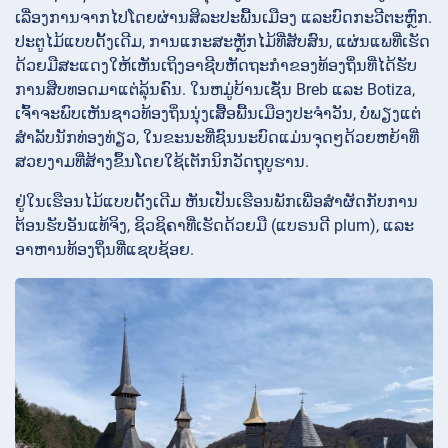
ເລື່ອງການຈາກໄປໂດຍຜ່ານສິລະປະພື້ນເມືອງ ແລະບົດກະວີຕະຫຼົກ.
ປະຕູ​ໄມ້​ແບບ​ດັ້ງ​ເດີມ, ການ​ແກະ​ສະຫຼັກ​ໄມ້​ທີ່​ສັບສົນ, ​ແຜ່ນ​ແພ​ທີ່​ເຮັດ​
ດ້ວຍ​ມື​ສະ​ແດງ​ໃຫ້​ເຫັນ​ເຖິງ​ອາຊີບ​ຫັດຖະກຳ​ຂອງ​ທ້ອງ​ຖິ່ນ​ທີ່​ໄດ້​ຮັບ​
ການ​ສືບ​ທອດ​ມາ​ແຕ່​ລຸ້ນຄົນ. ໃນຫມູ່ບ້ານເຊັ່ນ Breb ແລະ Botiza,
ເຈົ້າຈະພົບເຫັນຊາວທ້ອງຖິ່ນນຸ່ງເສື້ອພື້ນເມືອງປະຈໍາວັນ, ບໍ່ພຽງແຕ່
ສໍາລັບນັກທ່ອງທ່ຽວ, ໃນຂະນະທີ່ຊົນນະບົດແມ່ນຈຸດໆດ້ວຍຫຍ້າທີ່
ສວຍງາມທີ່ສ້າງຂຶ້ນໂດຍໃຊ້ເຕັກນິກວັດຖຸບູຮານ.
ຢູ່ໃນເຮືອນໄມ້ແບບດັ້ງເດີມ ຫັນເປັນເຮືອນພັກເພື່ອສໍາຜັດກັບການ
ຕ້ອນຮັບອັນແທ້ຈິງ, ຊິວຊິຄາທີ່ເຮັດດ້ວຍມື (ແບຣນດີ plum), ແລະ
ອາຫານທ້ອງຖິ່ນທີ່ແຊບຊ້ອຍ.