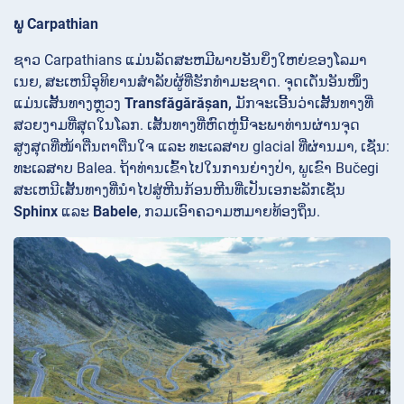
ພູ Carpathian
ຊາວ Carpathians ແມ່ນລັດສະຫມີພາບອັນຍິ່ງໃຫຍ່ຂອງໂລມາ
ເນຍ, ສະເຫນີອຸທິຍານສໍາລັບຜູ້ທີ່ຮັກທໍາມະຊາດ. ຈຸດເດັ່ນອັນໜຶ່ງ
ແມ່ນເສັ້ນທາງຫຼວງ
Transfăgărășan,
ມັກຈະເອີ້ນວ່າເສັ້ນທາງທີ່
ສວຍງາມທີ່ສຸດໃນໂລກ. ເສັ້ນທາງທີ່ຫົດຫູ່ນີ້ຈະພາທ່ານຜ່ານຈຸດ
ສູງສຸດທີ່ໜ້າຕື່ນຕາຕື່ນໃຈ ແລະ ທະເລສາບ glacial ທີ່ຜ່ານມາ, ເຊັ່ນ:
ທະເລສາບ
Balea. ຖ້າທ່ານເຂົ້າໄປໃນການຍ່າງປ່າ, ພູເຂົາ
Bučegi
ສະເຫນີເສັ້ນທາງທີ່ນໍາໄປສູ່ຫີນກ້ອນຫີນທີ່ເປັນເອກະລັກເຊັ່ນ
Sphinx
ແລະ
Babele
, ກວມເອົາຄວາມຫມາຍທ້ອງຖິ່ນ.