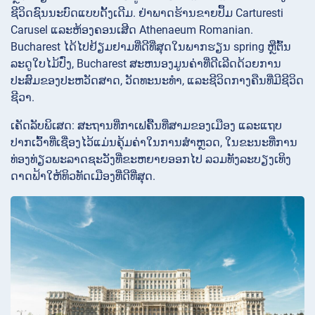
ຊີວິດຊົນນະບົດແບບດັ້ງເດີມ. ຢ່າພາດຮ້ານຂາຍປຶ້ມ Carturesti
Carusel ແລະຫ້ອງຄອນເສີດ Athenaeum Romanian.
Bucharest ໄດ້ໄປຢ້ຽມຢາມທີ່ດີທີ່ສຸດໃນພາກຮຽນ spring ຫຼືຕົ້ນ
ລະດູໃບໄມ້ປົ່ງ, Bucharest ສະຫນອງມູນຄ່າທີ່ດີເລີດດ້ວຍການ
ປະສົມຂອງປະຫວັດສາດ, ວັດທະນະທໍາ, ແລະຊີວິດກາງຄືນທີ່ມີຊີວິດ
ຊີວາ.
ເຄັດລັບພິເສດ: ສະຖານທີ່ກາເຟຄື້ນທີ່ສາມຂອງເມືອງ ແລະແຖບ
ປາກເວົ້າທີ່ເຊື່ອງໄວ້ແມ່ນຄຸ້ມຄ່າໃນການສຳຫຼວດ, ໃນຂະນະທີ່ການ
ທ່ອງທ່ຽວພະລາດຊະວັງທີ່ຂະຫຍາຍອອກໄປ ລວມທັງລະບຽງເທິງ
ດາດຟ້າໃຫ້ທິວທັດເມືອງທີ່ດີທີ່ສຸດ.