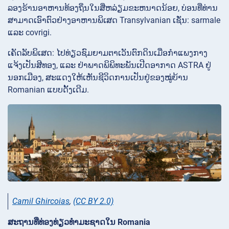
ລອງຮ້ານອາຫານທ້ອງຖິ່ນໃນສີ່ຫລ່ຽມຂະຫນາດນ້ອຍ, ບ່ອນທີ່ທ່ານ
ສາມາດເອົາຕົວຢ່າງອາຫານພິເສດ Transylvanian ເຊັ່ນ: sarmale
ແລະ covrigi.
ເຄັດລັບພິເສດ: ໄປທ່ຽວຊົມຍາມຕາເວັນຕົກດິນເມື່ອກຳແພງກາງ
ແຈ້ງເປັນສີທອງ, ແລະ ຢ່າພາດພິພິທະພັນເປີດອາກາດ ASTRA ຢູ່
ນອກເມືອງ, ສະແດງໃຫ້ເຫັນຊີວິດການເປັນຢູ່ຂອງໝູ່ບ້ານ
Romanian ແບບດັ້ງເດີມ.
Camil Ghircoias
,
(CC BY 2.0)
ສະຖານທີ່ທ່ອງທ່ຽວທໍາມະຊາດໃນ Romania