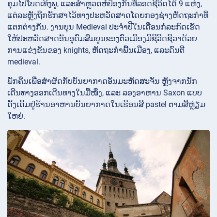
ຄຸມໄປໂບດເທິງພູ, ແລະສຳຫຼວດຫໍປ້ອງກັນທີ່ລອດຊີວິດໄດ້ 9 ແຫ່ງ,
ແຕ່ລະຫຼັງຖືກຮັກສາໄວ້ທາງປະຫວັດສາດໂດຍກອງຊ່າງຫັດຖະກຳທີ່
ແຕກຕ່າງກັນ. ງານບຸນ Medieval ປະຈໍາປີໃນເດືອນກໍລະກົດເຮັດ
ໃຫ້ປະຫວັດສາດອັນອຸດົມສົມບູນຂອງຕົວເມືອງມີຊີວິດຊີວາດ້ວຍ
ການແຂ່ງຂັນຂອງ knights, ຫັດຖະກໍາພື້ນເມືອງ, ແລະດົນຕີ
medieval.
ພັກຄືນເພື່ອສຳຜັດກັບບັນຍາກາດອັນມະຫັດສະຈັນ ຫຼັງຈາກນັກ
ເດີນທາງອອກເດີນທາງໃນມື້ໜຶ່ງ, ແລະ ລອງອາຫານ Saxon ແບບ
ດັ້ງເດີມຢູ່ຮ້ານອາຫານບັນຍາກາດໃນເຮືອນສີ pastel ຕາມສີ່ຫຼ່ຽມ
ໃຫຍ່.