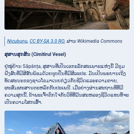
Nicubunu
,
CC BY-SA 3.0 RO
, ຜ່ານ Wikimedia Commons
ສຸສານສຸກສັນ (Cimitirul Vesel)
ຢູ່​ໝູ່​ບ້ານ Săpânța, ສຸ​ສານ​ທີ່​ເປັນ​ເອ​ກະ​ລັກ​ສະ​ເພາະ​ແຫ່ງ​ນີ້ ມີ​ຂຸມ​
ຝັງ​ສົບ​ທີ່​ມີ​ສີ​ສັນ​ພ້ອມ​ດ້ວຍ​ຮູບ​ປັ້ນ​ທີ່​ມີ​ສີ​ລະ​ປະ. ມັນເປັນພະຍານເຖິງ
ທັດສະນະຂອງຊາວໂຣມາເນຍກ່ຽວກັບຊີວິດແລະຄວາມຕາຍ,
ຜະສົມຜະສານຕະຫລົກກັບປະເພນີ. ເມື່ອຍ່າງຜ່ານສະຖານທີ່ທີ່ມີ
ຄວາມສຸກນີ້, ຂ້າພະເຈົ້າຕົກໃຈກັບວິທີທີ່ມັນສະຫລອງຊີວິດແທນທີ່ຈະ
ເປັນຄວາມໂສກເສົ້າ.