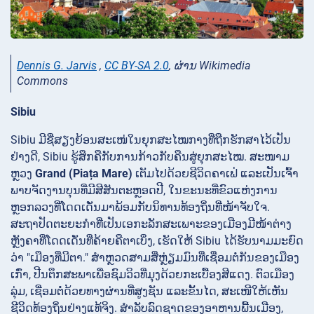
Dennis G. Jarvis
,
CC BY-SA 2.0
, ຜ່ານ Wikimedia
Commons
Sibiu
Sibiu ມີຊື່ສຽງຍ້ອນສະເໜ່ໃນຍຸກສະໄໝກາງທີ່ຖືກຮັກສາໄວ້ເປັນ
ຢ່າງດີ, Sibiu ຮູ້ສຶກຄືກັບການກ້າວກັບຄືນສູ່ຍຸກສະໄໝ. ສະໜາມ
ຫຼວງ
Grand (Piața Mare)
ເຕັມໄປດ້ວຍຊີວິດຄາເຟ່ ແລະເປັນເຈົ້າ
ພາບຈັດງານບຸນທີ່ມີສີສັນຕະຫຼອດປີ,
ໃນຂະນະທີ່ຂົວແຫ່ງການ
ຫຼອກລວງທີ່ໂດດເດັ່ນມາພ້ອມກັບນິທານທ້ອງຖິ່ນທີ່ໜ້າຈັບໃຈ.
ສະຖາປັດຕະຍະກຳທີ່ເປັນເອກະລັກສະເພາະຂອງເມືອງມີໜ້າຕ່າງ
ຫຼັງຄາທີ່ໂດດເດັ່ນທີ່ຄ້າຍຄືຕາເບິ່ງ, ເຮັດໃຫ້ Sibiu ໄດ້ຮັບນາມມະຍົດ
ວ່າ "ເມືອງທີ່ມີຕາ." ສຳຫຼວດສາມສີ່ຫຼ່ຽມມົນທີ່ເຊື່ອມຕໍ່ກັນຂອງເມືອງ
ເກົ່າ, ປີນຕຶກສະພາເພື່ອຊົມວິວທີ່ມຸງດ້ວຍກະເບື້ອງສີແດງ. ຕົວເມືອງ
ລຸ່ມ, ເຊື່ອມຕໍ່ດ້ວຍທາງຜ່ານທີ່ສູງຊັນ ແລະຂັ້ນໄດ, ສະເໜີໃຫ້ເຫັນ
ຊີວິດທ້ອງຖິ່ນຢ່າງແທ້ຈິງ. ສໍາລັບລົດຊາດຂອງອາຫານພື້ນເມືອງ,