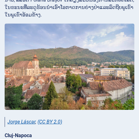
ໃນຂະນະທີ່ລະດູຮ້ອນນໍາເອົາໂອກາດການຍ່າງປ່າແລະລົດຖີບພູເຂົາ
ໃນພູເຂົາອ້ອມຂ້າງ.
Jorge Láscar
,
(CC BY 2.0)
Cluj-Napoca