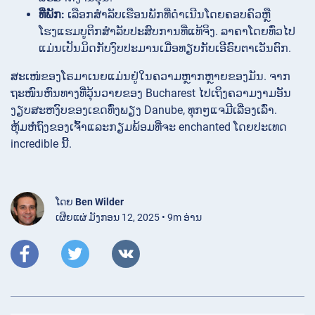
ທີ່ພັກ:
ເລືອກສໍາລັບເຮືອນພັກທີ່ດໍາເນີນໂດຍຄອບຄົວຫຼື
ໂຮງແຮມບູຕິກສໍາລັບປະສົບການທີ່ແທ້ຈິງ. ລາຄາໂດຍທົ່ວໄປ
ແມ່ນເປັນມິດກັບງົບປະມານເມື່ອທຽບກັບເອີຣົບຕາເວັນຕົກ.
ສະເໜ່ຂອງໂຣມາເນຍແມ່ນຢູ່ໃນຄວາມຫຼາກຫຼາຍຂອງມັນ. ຈາກ
ຖະໜົນຫົນທາງທີ່ວຸ້ນວາຍຂອງ Bucharest ໄປເຖິງຄວາມງາມອັນ
ງຽບສະຫງົບຂອງເຂດທົ່ງພຽງ Danube, ທຸກໆແຈມີເລື່ອງເລົ່າ.
ຫຸ້ມຫໍ່ຖົງຂອງເຈົ້າແລະກຽມພ້ອມທີ່ຈະ enchanted ໂດຍປະເທດ
incredible ນີ້.
ໂດຍ
Ben Wilder
ເຜີຍແຜ່ ມັງກອນ 12, 2025 • 9m ອ່ານ