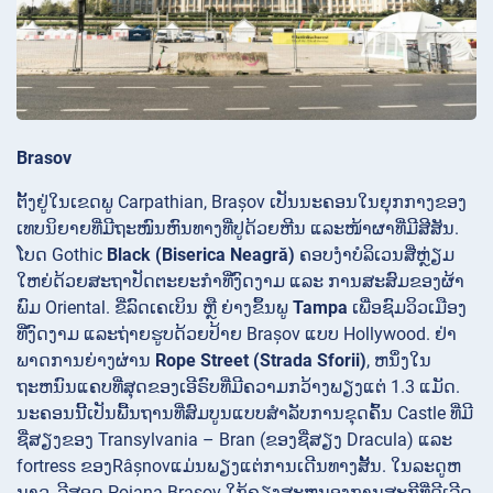
Brasov
ຕັ້ງຢູ່ໃນເຂດພູ Carpathian, Brașov ເປັນນະຄອນໃນຍຸກກາງຂອງ
ເທບນິຍາຍທີ່ມີຖະໜົນຫົນທາງທີ່ປູດ້ວຍຫີນ ແລະໜ້າຜາທີ່ມີສີສັນ.
ໂບດ Gothic
Black (Biserica Neagră)
ຄອບງຳບໍລິເວນສີ່ຫຼ່ຽມ
ໃຫຍ່ດ້ວຍສະຖາປັດຕະຍະກຳທີ່ງົດງາມ ແລະ ການສະສົມຂອງຜ້າ
ພົມ Oriental. ຂີ່ລົດເຄເບິນ ຫຼື ຍ່າງຂຶ້ນພູ
Tampa
ເພື່ອຊົມວິວເມືອງ
ທີ່ງົດງາມ ແລະຖ່າຍຮູບດ້ວຍປ້າຍ Brașov ແບບ Hollywood. ຢ່າ
ພາດການຍ່າງຜ່ານ
Rope Street (Strada Sforii)
, ຫນຶ່ງໃນ
ຖະຫນົນແຄບທີ່ສຸດຂອງເອີຣົບທີ່ມີຄວາມກວ້າງພຽງແຕ່ 1.3 ແມັດ.
ນະຄອນນີ້ເປັນພື້ນຖານທີ່ສົມບູນແບບສໍາລັບການຂຸດຄົ້ນ Castle ທີ່ມີ
ຊື່ສຽງຂອງ Transylvania – Bran (ຂອງຊື່ສຽງ Dracula) ແລະ
fortress ຂອງRâșnovແມ່ນພຽງແຕ່ການເດີນທາງສັ້ນ. ໃນລະດູຫ
ນາວ, ລີສອດ Poiana Brașov ໃກ້ຄຽງສະຫນອງການສະກີທີ່ດີເລີດ,