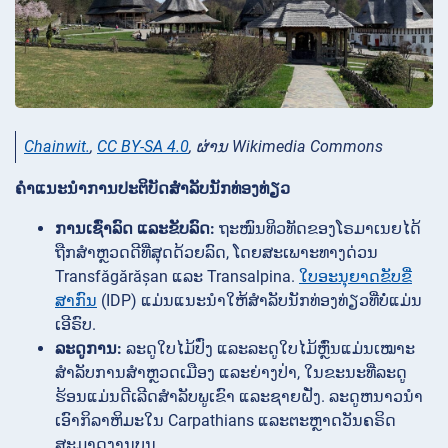
Chainwit.
,
CC BY-SA 4.0
, ຜ່ານ Wikimedia Commons
ຄໍາແນະນໍາການປະຕິບັດສໍາລັບນັກທ່ອງທ່ຽວ
ການເຊົ່າລົດ ແລະຂັບລົດ:
ຖະໜົນທິວທັດຂອງໂຣມາເນຍໄດ້
ຖືກສຳຫຼວດດີທີ່ສຸດດ້ວຍລົດ, ໂດຍສະເພາະທາງດ່ວນ
Transfăgărășan ແລະ Transalpina.
ໃບອະນຸຍາດຂັບຂີ່
ສາກົນ
(IDP) ແມ່ນແນະນໍາໃຫ້ສໍາລັບນັກທ່ອງທ່ຽວທີ່ບໍ່ແມ່ນ
ເອີຣົບ.
ລະດູການ:
ລະດູໃບໄມ້ປົ່ງ ແລະລະດູໃບໄມ້ຫຼົ່ນແມ່ນເໝາະ
ສຳລັບການສຳຫຼວດເມືອງ ແລະຍ່າງປ່າ, ໃນຂະນະທີ່ລະດູ
ຮ້ອນແມ່ນດີເລີດສຳລັບພູເຂົາ ແລະຊາຍຝັ່ງ. ລະດູຫນາວນໍາ
ເອົາກິລາຫິມະໃນ Carpathians ແລະຕະຫຼາດວັນຄຣິດ
ສະມາດງານບຸນ.