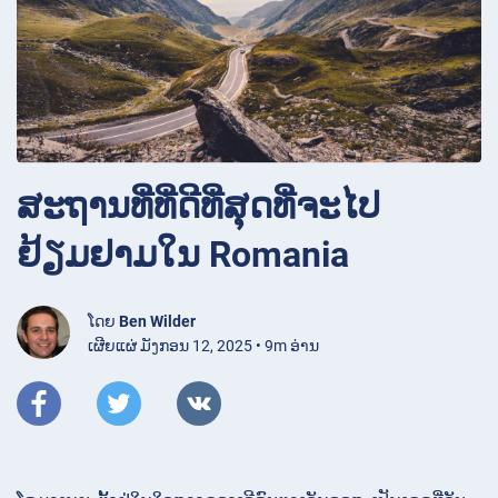
ສະຖານທີ່ທີ່ດີທີ່ສຸດທີ່ຈະໄປ
ຢ້ຽມຢາມໃນ Romania
ໂດຍ
Ben Wilder
ເຜີຍແຜ່ ມັງກອນ 12, 2025 • 9m ອ່ານ