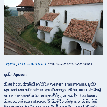
VykRO
,
CC BY-SA 3.0 RO
, ຜ່ານ Wikimedia Commons
ພູເຂົາ Apuseni
ເປັນແກ້ວປະເສີດທີ່ເຊື່ອງໄວ້ໃນ Western Transylvania, ພູເຂົາ
Apuseni ສະເຫນີປ່າທໍາມະຊາດທີ່ສວຍງາມທີ່ສົມບູນແບບສໍາລັບຜູ້
ຊອກຫາການຜະຈົນໄພ. ສະຖານທີ່ດຶງດູດດາວ, ຖ້ໍາ
Scarisoara,
ເປັນບ່ອນຫນຶ່ງຂອງ glaciers ໃຕ້ດິນທີ່ໃຫຍ່ທີ່ສຸດຂອງເອີຣົບ, ທີ່ມີ