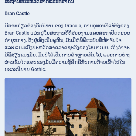
ສະຖານທີ່ປະຫວັດສາດແລະທີ່ສໍາຄັນ
Bran Castle
ມັກຈະກ່ຽວຂ້ອງກັບນິທານຂອງ Dracula, ການອຸທອນທີ່ແທ້ຈິງຂອງ
Bran Castle ແມ່ນຢູ່ໃນສະຖານທີ່ທີ່ສວຍງາມແລະສະຖາປັດຕະຍະ
ກໍາຍຸກກາງ. ຕັ້ງຢູ່ເທິງເນີນພູຫີນ, ມັນມີຫໍພິພິທະພັນທີ່ໜ້າຈັບໃຈ
ແລະ ແນມເບິ່ງປະຫວັດສາດລາດຊະວົງຂອງໂຣມາເນຍ. ເຖິງວ່າຈະ
ມີຊື່ສຽງຂອງມັນ, ມັນບໍ່ໄດ້ເປັນການຄ້າຫຼາຍເກີນໄປ, ແລະການຍ່າງ
ຜ່ານຂັ້ນໄດແຄບຂອງມັນມີຄວາມຮູ້ສຶກຄືກັບການກ້າວເຂົ້າໄປໃນ
ນະວະນິຍາຍ Gothic.