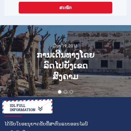
ສະໝັກ
ເມສາ 14, 2024
10 ຂໍ້ເທັດຈິງທີ່ໜ້າ
ສົນໃຈກ່ຽວກັບ
ສາທາລະນະລັດ
ໂດມິນິກັນ
ວິທີໃນການ
ໄດ້ຮັບໃບອະນຸຍາດຂັບຂີ່ສາກົນແບບອອນໄລນ໌