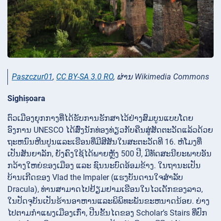
Paszczur01
,
CC BY-SA 3.0 RO
, ຜ່ານ Wikimedia Commons
Sighișoara
ຕົວເມືອງຍຸກກາງທີ່ໄດ້ຮັບການຮັກສາໄວ້ຢ່າງສົມບູນແບບໂດຍ
ອົງການ UNESCO ໄດ້ສົ່ງນັກທ່ອງທ່ຽວກັບຄືນສູ່ສັດຕະວັດແລ້ວດ້ວຍ
ຖະຫນົນຫີນປູນແລະເຮືອນທີ່ມີສີສັນໃນສະຕະວັດທີ 16. ຫໍໂມງທີ່
ເປັນສັນຍາລັກ, ຍັງຄົງໃຊ້ໄດ້ພາຍຫຼັງ 500 ປີ, ມີທັດສະນີຍະພາບອັນ
ກວ້າງໃຫຍ່ຂອງເມືອງ ແລະ ຊົນນະບົດອ້ອມຂ້າງ. ໃນຖານະເປັນ
ບ້ານເກີດຂອງ Vlad the Impaler (ແຮງບັນດານໃຈສໍາລັບ
Dracula), ທ່ານສາມາດໄປຢ້ຽມຢາມເຮືອນໃນໄວເດັກຂອງລາວ,
ໃນປັດຈຸບັນເປັນຮ້ານອາຫານແລະພິພິທະພັນຂະຫນາດນ້ອຍ. ຍ່າງ
ໄປຕາມກຳແພງເມືອງເກົ່າ, ປີນຂັ້ນໄດຂອງ Scholar’s Stairs ທີ່ປົກ