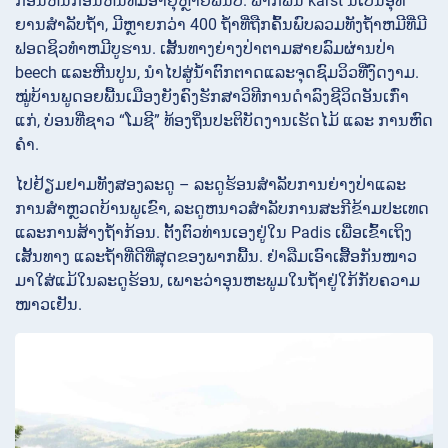
ກ້ອນຫີນກ້ອນຫີນທີ່ມີອາຍຸຫຼາຍພັນປີ. ພາກພື້ນ karst ນີ້ເປັນອຸທິ
ຍານສໍາລັບຖ້ໍາ, ມີຫຼາຍກວ່າ 400 ຖ້ໍາທີ່ຖືກຄົ້ນພົບລວມທັງຖ້ໍາຫມີທີ່ມີ
ຟອດຊິວທໍາຫມີບູຮານ. ເສັ້ນທາງຍ່າງປ່າຕາມສາຍລົມຜ່ານປ່າ
beech ແລະຫີນປູນ, ນໍາໄປສູ່ນ້ໍາຕົກຕາດແລະຈຸດຊົມວິວທີ່ງົດງາມ.
ໝູ່​ບ້ານ​ພູດ​ອຍ​ພື້ນ​ເມືອງ​ຍັງ​ຄົງ​ຮັກ​ສາ​ວິ​ທີ​ການ​ດຳ​ລົງ​ຊີ​ວິດ​ອັນ​ເກົ່າ​
ແກ່, ບ່ອນ​ທີ່​ຊາວ “ໂມ​ຊີ” ທ້ອງ​ຖິ່ນ​ປະ​ຕິ​ບັດ​ງານ​ເຮັດ​ໄມ້ ແລະ ການ​ຫົດ​
ຄຳ.
ໄປຢ້ຽມຢາມທັງສອງລະດູ – ລະດູຮ້ອນສໍາລັບການຍ່າງປ່າແລະ
ການສໍາຫຼວດບ້ານພູເຂົາ, ລະດູຫນາວສໍາລັບການສະກີຂ້າມປະເທດ
ແລະການສ້າງຖ້ໍາກ້ອນ. ຕັ້ງຕົວທ່ານເອງຢູ່ໃນ Padis ເພື່ອເຂົ້າເຖິງ
ເສັ້ນທາງ ແລະຖ້ໍາທີ່ດີທີ່ສຸດຂອງພາກພື້ນ. ຢ່າລືມເອົາເສື້ອກັນໜາວ
ມາໃສ່ແມ້ໃນລະດູຮ້ອນ, ເພາະວ່າອຸນຫະພູມໃນຖ້ຳຢູ່ໃກ້ກັບຄວາມ
ໜາວເຢັນ.