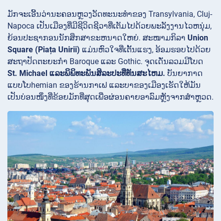
ມັກຈະເອີ້ນວ່ານະຄອນຫຼວງວັດທະນະທໍາຂອງ Transylvania, Cluj-
Napoca ເປັນເມືອງທີ່ມີຊີວິດຊີວາທີ່ເຕັມໄປດ້ວຍພະລັງງານໄວຫນຸ່ມ,
ຍ້ອນປະຊາກອນນັກສຶກສາຂະຫນາດໃຫຍ່. ສະໜາມກິລາ
Union
Square (Piața Unirii)
ແມ່ນຫົວໃຈທີ່ເຕັ້ນແຮງ, ອ້ອມຮອບໄປດ້ວຍ
ສະຖາປັດຕະຍະກຳ Baroque ແລະ Gothic. ຈຸດເດັ່ນລວມມີໂບດ
St. Michael
ແລະພິພິທະພັນສິລະປະທີ່ທັນສະໄຫມ.
ບັນຍາກາດ
ແບບໂບhemian ຂອງຮ້ານກາເຟ ແລະບາຂອງເມືອງເຮັດໃຫ້ມັນ
ເປັນບ່ອນໜຶ່ງທີ່ຂ້ອຍມັກທີ່ສຸດເພື່ອຜ່ອນຄາຍອາລົມຫຼັງຈາກສຳຫຼວດ.