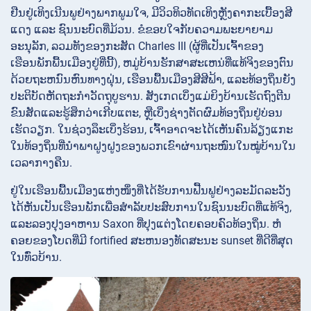
ຢືນຢູ່ເທິງເນີນພູຢ່າງພາກພູມໃຈ, ມີວິວທິວທັດເທິງຫຼັງຄາກະເບື້ອງສີ
ແດງ ແລະ ຊົນນະບົດທີ່ມ້ວນ. ຂໍຂອບໃຈກັບຄວາມພະຍາຍາມ
ອະນຸລັກ, ລວມທັງຂອງກະສັດ Charles III (ຜູ້ທີ່ເປັນເຈົ້າຂອງ
ເຮືອນພັກພື້ນເມືອງຢູ່ທີ່ນີ້), ຫມູ່ບ້ານຮັກສາສະເຫນ່ທີ່ແທ້ຈິງຂອງຕົນ
ດ້ວຍຖະຫນົນຫົນທາງຝຸ່ນ, ເຮືອນພື້ນເມືອງສີສີຟ້າ, ແລະທ້ອງຖິ່ນຍັງ
ປະຕິບັດຫັດຖະກໍາວັດຖຸບູຮານ. ສັງເກດເບິ່ງແມ່ຍິງບ້ານເຮັດຖົງຕີນ
ຂົນສັດແລະຮູ້ສຶກວ່າເກີບແຕະ, ຫຼືເບິ່ງຊ່າງຕັດຜົມທ້ອງຖິ່ນຢູ່ບ່ອນ
ເຮັດວຽກ. ໃນຊ່ວງລຶະເບິ່ງຮ້ອນ, ເຈົ້າອາດຈະໄດ້ເຫັນຄົນລ້ຽງແກະ
ໃນທ້ອງຖິ່ນທີ່ນຳພາຝູງຝູງຂອງພວກເຂົາຜ່ານຖະໜົນໃນໝູ່ບ້ານໃນ
ເວລາກາງຄືນ.
ຢູ່​ໃນ​ເຮືອນ​ພື້ນ​ເມືອງ​ແຫ່ງ​ໜຶ່ງ​ທີ່​ໄດ້​ຮັບ​ການ​ຟື້ນ​ຟູ​ຢ່າງ​ລະ​ມັດ​ລະ​ວັງ​
ໄດ້​ຫັນ​ເປັນ​ເຮືອນ​ພັກ​ເພື່ອ​ສຳ​ລັບ​ປະ​ສົບ​ການ​ໃນ​ຊົນ​ນະ​ບົດ​ທີ່​ແທ້​ຈິງ,
ແລະ​ລອງ​ປຸງ​ອາ​ຫານ Saxon ທີ່​ປຸງ​ແຕ່ງ​ໂດຍ​ຄອບ​ຄົວ​ທ້ອງ​ຖິ່ນ. ຫໍ
ຄອຍຂອງໂບດທີ່ມີ fortified ສະຫນອງທັດສະນະ sunset ທີ່ດີທີ່ສຸດ
ໃນທົ່ວບ້ານ.