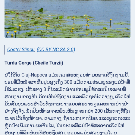
Costel Slincu
,
(CC BY-NC-SA 2.0)
Turda Gorge (Cheile Turzii)
ຢູ່ໃກ້ກັບ Cluj-Napoca ແມ່ນເຂດສະຫງວນທໍາມະຊາດທີ່ງົດງາມນີ້,
ບ່ອນທີ່ມີຫນ້າຜາຫີນປູນສູງເຖິງ 300 ແມັດຕາມຮ່ອມພູຂອງແມ່ນ້ໍາທີ່
ມີລົມແຮງ. ເສັ້ນທາງ 3 ກິໂລແມັດຜ່ານຮ່ອມພູມີທັດສະນີຍະພາບທີ່
ສວຍງາມຂອງຫີນກ້ອນຫີນທີ່ງົດງາມແລະພືດຊະນິດຕ່າງໆ, ເຮັດໃຫ້
ມັນສົມບູນແບບສໍາລັບທັງການຍ່າງແບບສະບາຍໆແລະການຍ່າງປ່າ
ຢ່າງຈິງຈັງ. ນັກປີນໜ້າຜາຈະພົບເຫັນຫຼາຍກວ່າ 200 ເສັ້ນທາງທີ່ຖືກ
ໝາຍໄວ້ເທິງໜ້າຜາ. ຕາມທາງ, ຖ້ໍາຂະຫນາດນ້ອຍແລະຮູບແກະສະ
ຫຼັກນ້ໍາເພີ່ມການຜະຈົນໄພ, ໃນຂະນະທີ່ແມ່ນ້ໍາທີ່ສະອາດເຮັດໃຫ້
ສະຖານທີ່ພັກຜ່ອນທີ່ສະຫງົບສຸກ. ຮ່ອມພູແມ່ນສວຍງາມໂດຍ