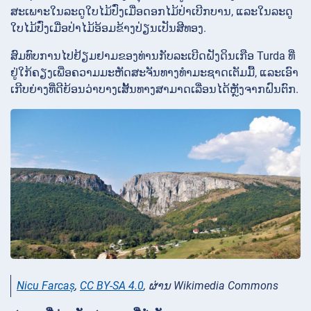
ສະເພາະໃນລະດູໃບໄມ້ປົ່ງເມື່ອດອກໄມ້ປ່າເບີກບານ, ແລະໃນລະດູ
ໃບໄມ້ປົ່ງເມື່ອປ່າໄມ້ອ້ອມຂ້າງປ່ຽນເປັນສີທອງ.
ສົມທົບການໄປຢ້ຽມຢາມຂອງທ່ານກັບລະເບີດຝັງດິນເກືອ Turda ທີ່
ຢູ່ໃກ້ຄຽງເພື່ອຄວາມມະຫັດສະຈັນທາງທໍາມະຊາດເຕັມມື້, ແລະເອົາ
ເກີບຍ່າງທີ່ດີຍ້ອນວ່າບາງເສັ້ນທາງສາມາດເລື່ອນໄດ້ຫຼັງຈາກຝົນຕົກ.
Nicu Farcaș
,
CC BY-SA 4.0
, ຜ່ານ Wikimedia Commons