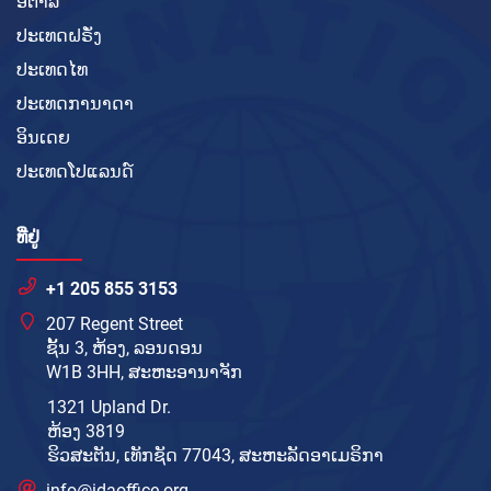
ອິຕາລີ
ປະເທດຝຣັ່ງ
ປະເທດໄທ
ປະເທດການາດາ
ອິນເດຍ
ປະເທດໂປແລນດ໌
ທີ່ຢູ່
+1 205 855 3153
207 Regent Street
ຊັ້ນ 3, ຫ້ອງ, ລອນດອນ
W1B 3HH, ສະຫະອານາຈັກ
1321 Upland Dr.
ຫ້ອງ 3819
ຮິວສະຕັນ, ເທັກຊັດ 77043, ສະຫະລັດອາເມຣິກາ
info@idaoffice.org