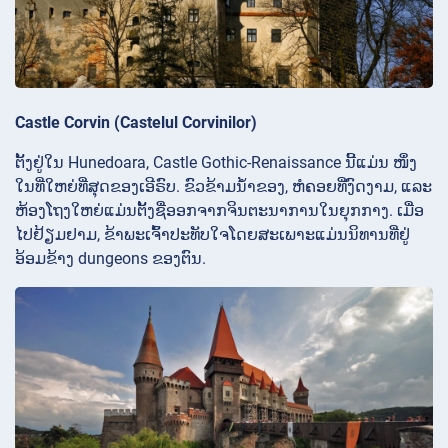
Castle Corvin (Castelul Corvinilor)
ຕັ້ງຢູ່ໃນ Hunedoara, Castle Gothic-Renaissance ນີ້ແມ່ນ ໜຶ່ງ
ໃນທີ່ໃຫຍ່ທີ່ສຸດຂອງເອີຣົບ. ຂົວຂ້າມນໍ້າຂອງ, ຫໍຄອຍທີ່ງົດງາມ, ແລະ
ຫ້ອງໂຖງໃຫຍ່ແມ່ນຕັ້ງຊື່ອອກຈາກຈິນຕະນາການໃນຍຸກກາງ. ເມື່ອ​
ໄປ​ຢ້ຽມ​ຢາມ, ຂ້າ​ພະ​ເຈົ້າ​ປະ​ທັບ​ໃຈ​ໂດຍ​ສະ​ເພາະ​ແມ່ນ​ນິ​ທານ​ທີ່​ຢູ່​
ອ້ອມ​ຂ້າງ dungeons ຂອງ​ຕົນ.