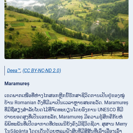
Deea™
,
(CC BY-NC-ND 2.0)
Maramureș
​ເຂດ​ພາກ​ເໜືອ​ທີ່​ຫ່າງ​ໄກ​ສອກຫຼີກ​ນີ້​ຮັກສາ​ຊີວິດ​ການ​ເປັນ​ຢູ່​ຂອງ​ໝູ່​
ບ້ານ Romanian ດັ່ງ​ທີ່​ມີ​ມາ​ເປັນ​ເວລາ​ຫຼາຍ​ສະຕະວັດ. Maramureș
ທີ່ມີຊື່ສຽງສໍາລັບໂບດໄມ້ທີ່ຈົດທະບຽນໂດຍອົງການ UNESCO ທີ່ມີ
ປາຍຍອດສູງທີ່ເປັນເອກະລັກ, Maramureș ມີຄວາມຮູ້ສຶກຄືກັບຫໍ
ພິພິທະພັນທີ່ເປີດອາກາດທີ່ປະເພນີຍັງຄົງມີຊີວິດຊີວາ. ສຸສານ Merry
ໃນSăpânța ໂດດເດັ່ນດ້ວຍຫລຸມຝັງສົບທີ່ມີສີສັນທີ່ເລົ່າເລື່ອງເລົ່າ