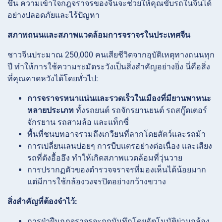
ขึ้น ความเข้าใจกฎจราจรของจีนจะช่วยให้คุณขับรถในจีนได้
อย่างปลอดภัยและไร้ปัญหา
สภาพถนนและสภาพแวดล้อมการจราจรในประเทศจีน
ชาวจีนประมาณ 250,000 คนเสียชีวิตจากอุบัติเหตุทางถนนทุก
ปี ทำให้การใช้ความระมัดระวังเป็นสิ่งสำคัญอย่างยิ่ง นี่คือสิ่ง
ที่คุณคาดหวังได้โดยทั่วไป:
การจราจรหนาแน่นและรวดเร็วในเมืองที่มียานพาหนะ
หลายประเภท
ทั้งรถยนต์ รถจักรยานยนต์ รถสกู๊ตเตอร์
จักรยาน รถสามล้อ และแท็กซี่
พื้นที่ชนบทอาจรวมถึงเกวียนที่ลากโดยสัตว์และรถม้า
การเปลี่ยนเลนบ่อยๆ การบีบแตรอย่างต่อเนื่อง และเสียง
รถที่ดังอื้ออึง ทำให้เกิดสภาพแวดล้อมที่วุ่นวาย
การปรากฏตัวของตำรวจจราจรที่มองเห็นได้น้อยมาก
แต่มีการใช้กล้องวงจรปิดอย่างกว้างขวาง
สิ่งสำคัญที่ต้องจำไว้:
การฝ่าฝืนกฎจราจรจะถูกบันทึกโดยอัตโนมัติผ่านกล้อง