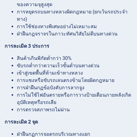
ของความจุสูงสุด
การหยุดรถบนทางหลวงผิดกฎหมาย (ยกเว้นรถประจำ
ทาง)
การใช้ช่องทางพิเศษอย่างไม่เหมาะสม
ฝ่าฝืนกฎจราจรในภาวะทัศนวิสัยไม่ดีบนทางด่วน
การละเมิด 3 ประการ
สินค้าเกินพิกัดต่ำกว่า 30%
ขับรถต่ำกว่าความเร็วขั้นต่ำบนทางด่วน
เข้าสู่เขตพื้นที่ห้ามเข้าทางหลวง
การแซงหรือขับรถเลนตรงข้ามโดยผิดกฎหมาย
การฝ่าฝืนกฏข้อบังคับการลากจูง
การไม่ใช้ไฟอันตรายหรือการวางป้ายเตือนภายหลังเกิด
อุบัติเหตุหรือรถเสีย
การตรวจสภาพรถไม่ผ่าน
การละเมิด 2 จุด
ฝ่าฝืนกฏการจอดรถบริเวณทางแยก