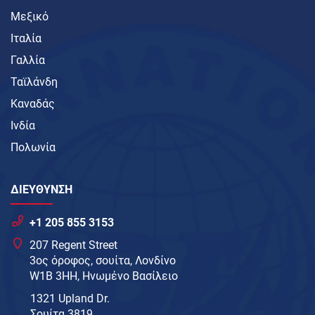
Μεξικό
Ιταλία
Γαλλία
Ταϊλάνδη
Καναδάς
Ινδία
Πολωνία
ΔΙΕΥΘΥΝΣΗ
+1 205 855 3153
207 Regent Street
3ος όροφος, σουίτα, Λονδίνο
W1B 3HH, Ηνωμένο Βασίλειο
1321 Upland Dr.
Σουίτα 3819