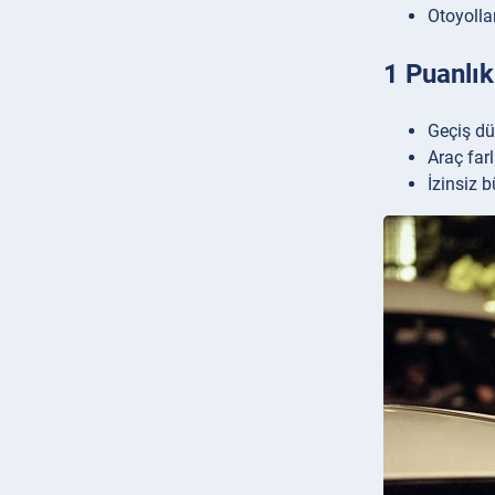
Otoyolla
1 Puanlık 
Geçiş dü
Araç far
İzinsiz 