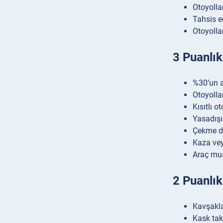
Otoyolla
Tahsis e
Otoyolla
3 Puanlık 
%30’un a
Otoyolla
Kısıtlı o
Yasadışı
Çekme dü
Kaza vey
Araç mu
2 Puanlık 
Kavşakla
Kask ta