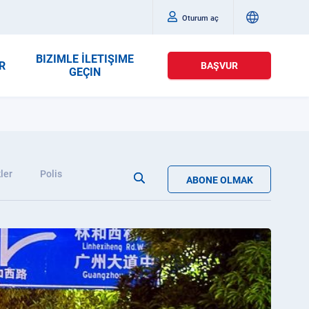
Oturum aç
BIZIMLE İLETIŞIME
R
BAŞVUR
GEÇIN
ler
Polis
ABONE OLMAK