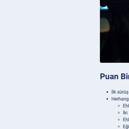
Puan Bir
İlk sürüş
Herhangi
Ehl
İki
Ehl
Eğ