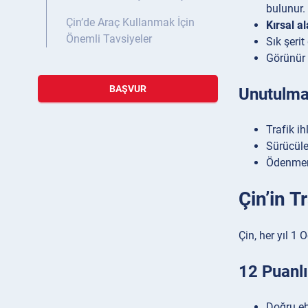
bulunur.
Çin’de Araç Kullanmak İçin
Kırsal a
Önemli Tavsiyeler
Sık şerit
Görünür t
BAŞVUR
Unutulma
Trafik ih
Sürücüler
Ödenmemi
Çin’in T
Çin, her yıl 1 
12 Puanlı
Doğru eh