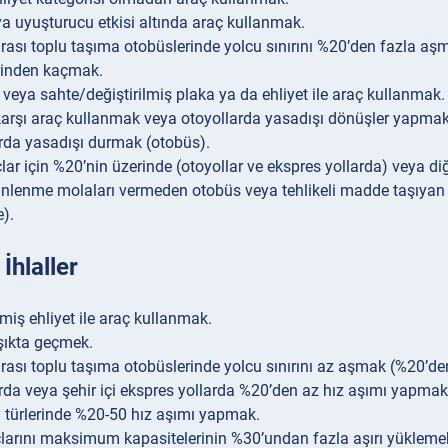
ya uyuşturucu etkisi altında araç kullanmak.
arası toplu taşıma otobüslerinde yolcu sınırını %20’den fazla aş
rinden kaçmak.
 veya sahte/değiştirilmiş plaka ya da ehliyet ile araç kullanmak.
karşı araç kullanmak veya otoyollarda yasadışı dönüşler yapmak
rda yasadışı durmak (otobüs).
çlar için %20’nin üzerinde (otoyollar ve ekspres yollarda) veya d
nlenme molaları vermeden otobüs veya tehlikeli madde taşıyan 
).
İhlaller
lmiş ehliyet ile araç kullanmak.
ışıkta geçmek.
arası toplu taşıma otobüslerinde yolcu sınırını az aşmak (%20’de
rda veya şehir içi ekspres yollarda %20’den az hız aşımı yapmak 
l türlerinde %20-50 hız aşımı yapmak.
larını maksimum kapasitelerinin %30’undan fazla aşırı yükleme