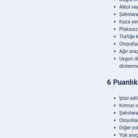
Alkol ve
Şehirler
Kaza ye
Plakasız
Trafiğe 
Otoyolla
Ağır ara
Uygun di
dinlenme
6 Puanlık 
İptal edi
Kırmızı 
Şehirler
Otoyolla
Diğer yo
Yük araç