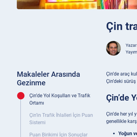
Çin tra
Yazar
Yayım
Makaleler Arasında
Çin’de araç ku
Çin’deki sürüş
Gezinme
Çin’de Y
Çin’de Yol Koşulları ve Trafik
Ortamı
Çin’de her yıl
Çin’in Trafik İhlalleri İçin Puan
genellikle kar
Sistemi
Yoğun ve
Puan Birikimi İçin Sonuçlar