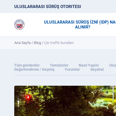
ULUSLARARASI SÜRÜŞ OTORITESI
ULUSLARARASI SÜRÜŞ İZNİ (IDP) NA
ALINIR?
Ana Sayfa
/
Blog
/
Çin traffiс kuralları
Tüm gönderiler
Temsilciler
Nasıl Yapılır
Ulus
Değerlendirme / Geçmiş
Yorumlar
Seyahat