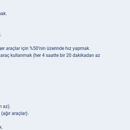
mak.
.
iğer araçlar için %50’nin üzerinde hız yapmak.
araç kullanmak (her 4 saatte bir 20 dakikadan az
n az).
(ağır araçlar).
k.