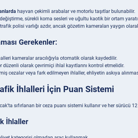
lanlarda
hayvan çekimli arabalar ve motorlu taşıtlar bulunabilir.
 değiştirme, sürekli korna sesleri ve uğultu kaotik bir ortam yaratı
rafik polisi varlığı azdır, ancak gözetim kameraları yaygın olarak 
ması Gerekenler:
lalleri kameralar aracılığıyla otomatik olarak kaydedilir.
 düzenli olarak çevrimiçi ihlal kayıtlarını kontrol etmelidir.
ş cezalar veya fark edilmeyen ihlaller, ehliyetin askıya alınmas
rafik İhlalleri İçin Puan Sistemi
Ocak’ta sıfırlanan bir ceza puanı sistemi kullanır ve her sürücü 12 
k İhlaller
liyet kategorisi olmadan araç kullanmak.