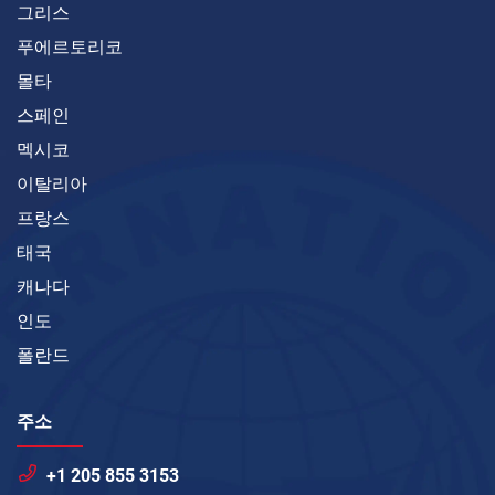
그리스
푸에르토리코
몰타
스페인
멕시코
이탈리아
프랑스
태국
캐나다
인도
폴란드
주소
+1 205 855 3153