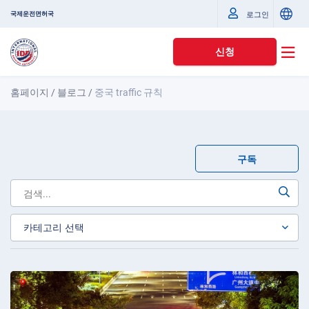
국제운전면허국
로그인
신청
홈페이지
/
블로그
/
중국 traffiс 규칙
구독