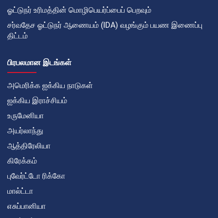
ஓட்டுநர் உரிமத்தின் மொழிபெயர்ப்பைப் பெறவும்
சர்வதேச ஓட்டுநர் ஆணையம் (IDA) வழங்கும் பயண இணைப்பு
திட்டம்
பிரபலமான இடங்கள்
அமெரிக்க ஐக்கிய நாடுகள்
ஐக்கிய இராச்சியம்
உருமேனியா
அயர்லாந்து
ஆத்திரேலியா
கிரேக்கம்
புவேர்ட்டோ ரிக்கோ
மால்ட்டா
எசுப்பானியா