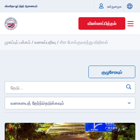
சர்வதேச ஓட்டுநர் ஆணையம்
உள்நுழைக
விண்ணப்பித்தல்
முகப்புப் பக்கம்
/
வலைப்பதிவு
/
சீன போக்குவரத்து விதிகள்
குழுசேரவும்