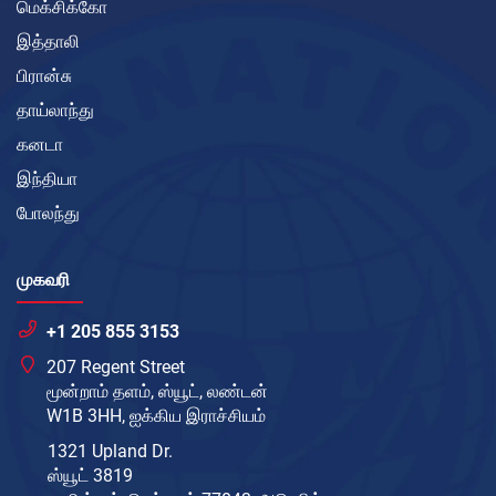
மெக்சிக்கோ
இத்தாலி
பிரான்சு
தாய்லாந்து
கனடா
இந்தியா
போலந்து
முகவரி
+1 205 855 3153
207 Regent Street
மூன்றாம் தளம், ஸ்யூட், லண்டன்
W1B 3HH, ஐக்கிய இராச்சியம்
1321 Upland Dr.
ஸ்யூட் 3819