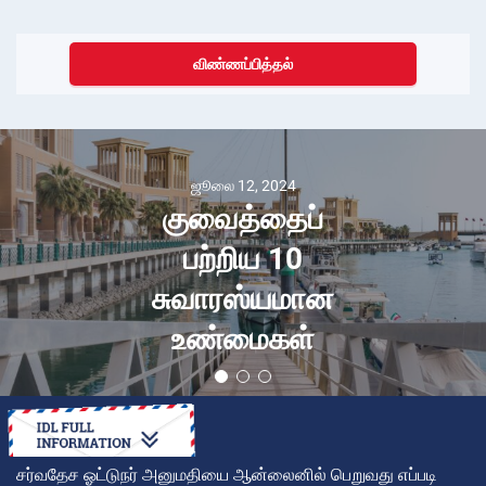
விண்ணப்பித்தல்
ஜூலை 12, 2024
குவைத்தைப்
பற்றிய 10
சுவாரஸ்யமான
உண்மைகள்
சர்வதேச ஓட்டுநர் அனுமதியை ஆன்லைனில் பெறுவது எப்படி