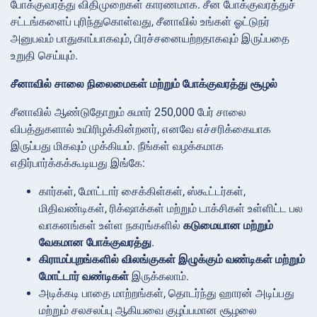
போக்குவரத்து விதிமுறைகள் காரணமாக. சீன போக்குவரத்துச்
சட்டங்களைப் புரிந்துகொள்வது, சீனாவில் உங்கள் ஓட்டுநர்
அனுபவம் பாதுகாப்பாகவும், பிரச்சனையற்றதாகவும் இருப்பதை
உறுதி செய்யும்.
சீனாவில் சாலை நிலைமைகள் மற்றும் போக்குவரத்து சூழல்
சீனாவில் ஆண்டுதோறும் சுமார் 250,000 பேர் சாலை
விபத்துகளால் உயிரிழக்கின்றனர், எனவே எச்சரிக்கையாக
இருப்பது மிகவும் முக்கியம். நீங்கள் வழக்கமாக
எதிர்பார்க்கக்கூடியது இங்கே:
கார்கள், மோட்டார் சைக்கிள்கள், ஸ்கூட்டர்கள்,
மிதிவண்டிகள், ரிக்‌ஷாக்கள் மற்றும் டாக்சிகள் உள்ளிட்ட பல
வாகனங்கள் உள்ள நகரங்களில்
கடுமையான மற்றும்
வேகமான போக்குவரத்து
.
கிராமப்புறங்களில் விலங்குகள் இழுக்கும் வண்டிகள் மற்றும்
மோட்டார் வண்டிகள்
இருக்கலாம்.
அடிக்கடி பாதை மாற்றங்கள், தொடர்ந்து ஹாரன் அடிப்பது
மற்றும் சலசலப்பு ஆகியவை குழப்பமான சூழலை