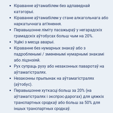
Кіраванне аўтамабілем без адпаведнай
катэгорыі.
Кіраванне аўтамабілем у стане алкагольнага або
наркатычнага ап’янення.
Перавышэнне ліміту пасажыраў у негарадскіх
грамадскіх аўтобусах больш чым на 20%.
Уцёкі з месца аварыі.
Кіраванне без нумарных знакаў або з
падробленымі / змененымі нумарнымі знакамі
або ліцэнзіяй.
Рух супраць руху або незаконных паваротаў на
аўтамагістралях.
Незаконны прыпынак на аўтамагістралях
(аўтобус).
Перавышэнне хуткасці больш за 20% (на
аўтамагістралях і экспрэс-дарогах) для цяжкіх
транспартных сродкаў або больш за 50% для
іншых транспартных сродкаў.