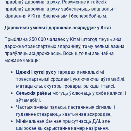
правілаў дарожнага руху. Разуменне кітайскіх
правілаў дарожнага руху забяспечыць ваш вопыт
кіравання ў Кітаі бяспечным і бесперабойным.
Дарожныя ўмовы і дарожнае асяроддзе ў Кітаі
Прыблізна 250 000 чалавек у Кітаі штогод гінуць з-за
дарожна-транспартных здарэнняў, таму вельмі важна
праяўляць асцярожнасць. Вось што вы звычайна
можаце чакаць:
Цяжкі і хуткі рух
у гарадах з некалькімі
транспартнымі сродкамі, уключаючы аўтамабілі,
матацыклы, скутэры, ровары, рыкшы і таксі.
Сельскія раёны
могуць ўключаць у сябе каляскі і
аўтамабілі.
Частыя змены паласы, пастаянныя сігналы і
гудзенне ствараюць хаатычнае асяроддзе.
Мінімальная бачная прысутнасць ДАІ, але
шырокае выкарыстанне камер назірання.