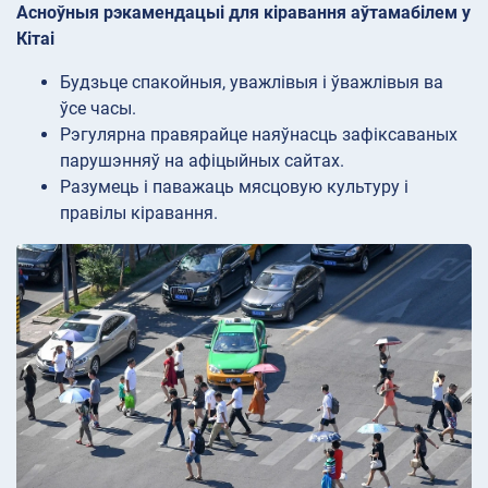
Асноўныя рэкамендацыі для кіравання аўтамабілем у
Кітаі
Будзьце спакойныя, уважлівыя і ўважлівыя ва
ўсе часы.
Рэгулярна правярайце наяўнасць зафіксаваных
парушэнняў на афіцыйных сайтах.
Разумець і паважаць мясцовую культуру і
правілы кіравання.