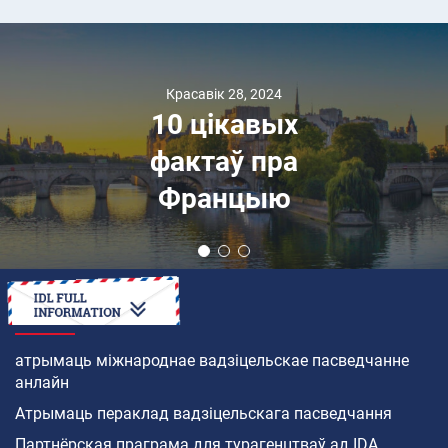
Красавік 28, 2024
10 цікавых
фактаў пра
Францыю
ЯК
атрымаць міжнароднае вадзіцельскае пасведчанне
анлайн
Атрымаць пераклад вадзіцельскага пасведчання
Партнёрская праграма для турагенцтваў ад IDA