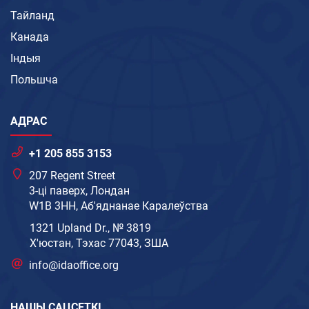
Тайланд
Канада
Індыя
Польшча
АДРАС
+1 205 855 3153
207 Regent Street
3-ці паверх, Лондан
W1B 3HH, Аб'яднанае Каралеўства
1321 Upland Dr., № 3819
Х'юстан, Тэхас 77043, ЗША
info@idaoffice.org
НАШЫ САЦСЕТКІ