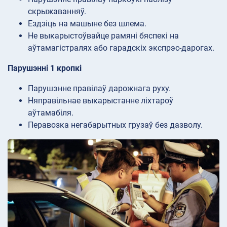
скрыжаванняў.
Ездзіць на машыне без шлема.
Не выкарыстоўвайце рамяні бяспекі на
аўтамагістралях або гарадскіх экспрэс-дарогах.
Парушэнні 1 кропкі
Парушэнне правілаў дарожнага руху.
Няправільнае выкарыстанне ліхтароў
аўтамабіля.
Перавозка негабарытных грузаў без дазволу.