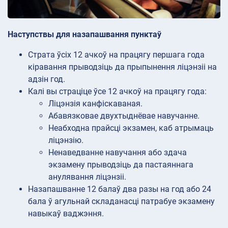
Наступствы для назапашвання пунктаў
Страта ўсіх 12 ачкоў на працягу першага года
кіравання прыводзіць да прыпынення ліцэнзіі на
адзін год.
Калі вы страціце ўсе 12 ачкоў на працягу года:
Ліцэнзія канфіскаваная.
Абавязковае двухтыднёвае навучанне.
Неабходна прайсці экзамен, каб атрымаць
ліцэнзію.
Ненаведванне навучання або здача
экзамену прыводзіць да пастаяннага
анулявання ліцэнзіі.
Назапашванне 12 балаў два разы на год або 24
бала ў агульнай складанасці патрабуе экзамену
навыкаў ваджэння.