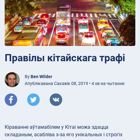
Правілы кітайскага трафі
By
Ben Wilder
Апублікавана Сакавік 08, 2019 • 4 хв на чытанне
Кіраванне аўтамабілем у Кітаі можа здацца
складаным, асабліва з-за яго унікальных і строгіх