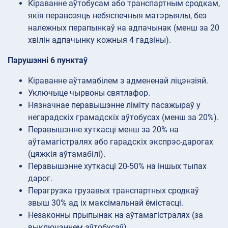
Кіраванне аўтобусам або транспартным сродкам,
якія перавозяць небяспечныя матэрыялы, без
належных перапынкаў на адпачынак (менш за 20
хвілін адпачынку кожныя 4 гадзіны).
Парушэнні 6 пунктаў
Кіраванне аўтамабілем з адмененай ліцэнзіяй.
Уключыце чырвоны святлафор.
Нязначнае перавышэнне ліміту пасажыраў у
негарадскіх грамадскіх аўтобусах (менш за 20%).
Перавышэнне хуткасці менш за 20% на
аўтамагістралях або гарадскіх экспрэс-дарогах
(цяжкія аўтамабілі).
Перавышэнне хуткасці 20-50% на іншых тыпах
дарог.
Перагрузка грузавых транспартных сродкаў
звыш 30% ад іх максімальнай ёмістасці.
Незаконны прыпынак на аўтамагістралях (за
выключэннем аўтобусаў).