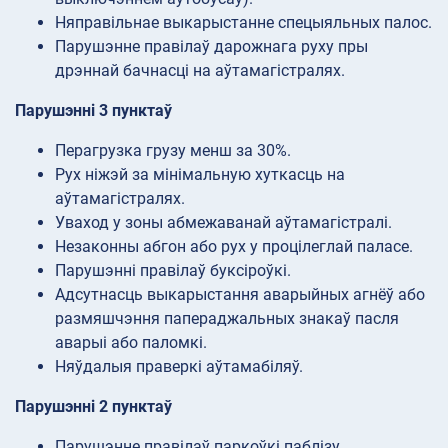
Няправільнае выкарыстанне спецыяльных палос.
Парушэнне правілаў дарожнага руху пры
дрэннай бачнасці на аўтамагістралях.
Парушэнні 3 пунктаў
Перагрузка грузу менш за 30%.
Рух ніжэй за мінімальную хуткасць на
аўтамагістралях.
Уваход у зоны абмежаванай аўтамагістралі.
Незаконны абгон або рух у процілеглай паласе.
Парушэнні правілаў буксіроўкі.
Адсутнасць выкарыстання аварыйных агнёў або
размяшчэння папераджальных знакаў пасля
аварыі або паломкі.
Няўдалыя праверкі аўтамабіляў.
Парушэнні 2 пунктаў
Парушэнне правілаў паркоўкі паблізу