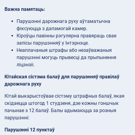
Важна памятаць:
Парушэнні дарожнага руху аўтаматычна
фіксуюцца з дапамогай камер.
Кіроўцы павінны рэгулярна правяраць свае
запісы парушэнняў у Інтэрнэце.
Неаплачаныя штрафы або незаўважаныя
парушэнні могуць прывесці да прыпынення
ліцэнзіі.
Кітайская сістэма балаў для парушэнняў правілаў
дарожнага руху
Кітай выкарыстоўвае сістэму штрафных балаў, якая
скідаецца штогод 1 студзеня, дзе кожны гоншчык
пачынае з 12 балаў. Балы адымаюцца за розныя
парушэнні:
Парушэнні 12 пунктаў