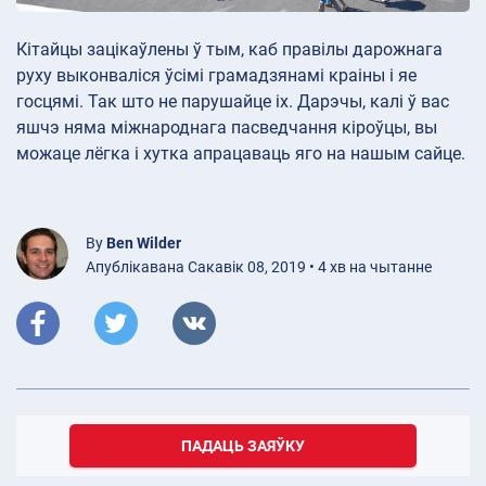
Кітайцы зацікаўлены ў тым, каб правілы дарожнага
руху выконваліся ўсімі грамадзянамі краіны і яе
госцямі. Так што не парушайце іх. Дарэчы, калі ў вас
яшчэ няма міжнароднага пасведчання кіроўцы, вы
можаце лёгка і хутка апрацаваць яго на нашым сайце.
By
Ben Wilder
Апублікавана Сакавік 08, 2019 • 4 хв на чытанне
ПАДАЦЬ ЗАЯЎКУ