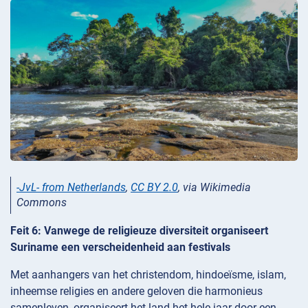
-JvL- from Netherlands
,
CC BY 2.0
, via Wikimedia
Commons
Feit 6: Vanwege de religieuze diversiteit organiseert
Suriname een verscheidenheid aan festivals
Met aanhangers van het christendom, hindoeïsme, islam,
inheemse religies en andere geloven die harmonieus
samenleven, organiseert het land het hele jaar door een