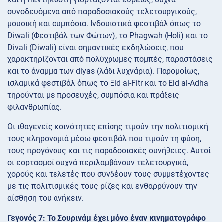
συνοδευόμενα από παραδοσιακούς τελετουργικούς,
μουσική και συμπόσια. Ινδουιστικά φεστιβάλ όπως το
Diwali (Φεστιβάλ των Φώτων), το Phagwah (Holi) και το
Divali (Diwali) είναι σημαντικές εκδηλώσεις, που
χαρακτηρίζονται από πολύχρωμες πομπές, παραστάσεις
και το άναμμα των diyas (λάδι λυχνάρια). Παρομοίως,
ισλαμικά φεστιβάλ όπως το Eid al-Fitr και το Eid al-Adha
τηρούνται με προσευχές, συμπόσια και πράξεις
φιλανθρωπίας.
Οι ιθαγενείς κοινότητες επίσης τιμούν την πολιτισμική
τους κληρονομιά μέσω φεστιβάλ που τιμούν τη φύση,
τους προγόνους και τις παραδοσιακές συνήθειες. Αυτοί
οι εορτασμοί συχνά περιλαμβάνουν τελετουργικά,
χορούς και τελετές που συνδέουν τους συμμετέχοντες
με τις πολιτισμικές τους ρίζες και ενθαρρύνουν την
αίσθηση του ανήκειν.
Γεγονός 7: Το Σουρινάμ έχει μόνο έναν κινηματογράφο