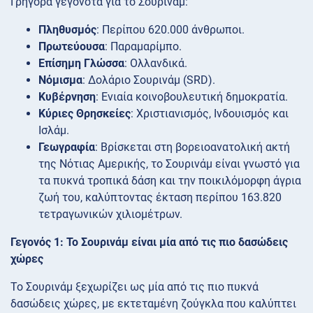
Γρήγορα γεγονότα για το Σουρινάμ:
Πληθυσμός
: Περίπου 620.000 άνθρωποι.
Πρωτεύουσα
: Παραμαρίμπο.
Επίσημη Γλώσσα
: Ολλανδικά.
Νόμισμα
: Δολάριο Σουρινάμ (SRD).
Κυβέρνηση
: Ενιαία κοινοβουλευτική δημοκρατία.
Κύριες Θρησκείες
: Χριστιανισμός, Ινδουισμός και
Ισλάμ.
Γεωγραφία
: Βρίσκεται στη βορειοανατολική ακτή
της Νότιας Αμερικής, το Σουρινάμ είναι γνωστό για
τα πυκνά τροπικά δάση και την ποικιλόμορφη άγρια
ζωή του, καλύπτοντας έκταση περίπου 163.820
τετραγωνικών χιλιομέτρων.
Γεγονός 1: Το Σουρινάμ είναι μία από τις πιο δασώδεις
χώρες
Το Σουρινάμ ξεχωρίζει ως μία από τις πιο πυκνά
δασώδεις χώρες, με εκτεταμένη ζούγκλα που καλύπτει