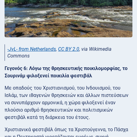
-JvL- from Netherlands
,
CC BY 2.0
, via Wikimedia
Commons
Γεγονός 6: Λόγω της θρησκευτικής ποικιλομορφίας, το
Σουρινάμ φιλοξενεί ποικιλία φεστιβάλ
Με οπαδούς του Χριστιανισμού, του Ινδουισμού, του
Ισλάμ, των ιθαγενών θρησκειών και άλλων πιστεύσεων
να συνυπάρχουν αρμονικά, η χώρα φιλοξενεί έναν
πλούσιο αριθμό θρησκευτικών και πολιτισμικών
φεστιβάλ κατά τη διάρκεια του έτους.
Χριστιανικά φεστιβάλ όπως τα Χριστούγεννα, το Πάσχα
και η Πεντηκοστή γιορτάζονται ευρέως, συχνά