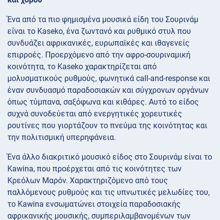
Ένα από τα πιο φημισμένα μουσικά είδη του Σουρινάμ
είναι το Kaseko, ένα ζωντανό και ρυθμικό στυλ που
συνδυάζει αφρικανικές, ευρωπαϊκές και ιθαγενείς
επιρροές. Προερχόμενο από την αφρο-σουριναμική
κοινότητα, το Kaseko χαρακτηρίζεται από
μολυσματικούς ρυθμούς, φωνητικά call-and-response και
έναν συνδυασμό παραδοσιακών και σύγχρονων οργάνων
όπως τύμπανα, σαξόφωνα και κιθάρες. Αυτό το είδος
συχνά συνοδεύεται από ενεργητικές χορευτικές
ρουτίνες που γιορτάζουν το πνεύμα της κοινότητας και
την πολιτισμική υπερηφάνεια.
Ένα άλλο διακριτικό μουσικό είδος στο Σουρινάμ είναι το
Kawina, που προέρχεται από τις κοινότητες των
Κρεόλων Μαρόν. Χαρακτηριζόμενο από τους
παλλόμενους ρυθμούς και τις υπνωτικές μελωδίες του,
το Kawina ενσωματώνει στοιχεία παραδοσιακής
αφρικανικής μουσικής, συμπεριλαμβανομένων των