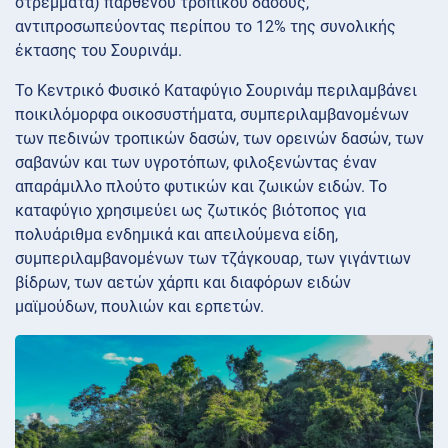
στρέμματα) παρθένου τροπικού δάσους,
αντιπροσωπεύοντας περίπου το 12% της συνολικής
έκτασης του Σουρινάμ.
Το Κεντρικό Φυσικό Καταφύγιο Σουρινάμ περιλαμβάνει
ποικιλόμορφα οικοσυστήματα, συμπεριλαμβανομένων
των πεδινών τροπικών δασών, των ορεινών δασών, των
σαβανών και των υγροτόπων, φιλοξενώντας έναν
απαράμιλλο πλούτο φυτικών και ζωικών ειδών. Το
καταφύγιο χρησιμεύει ως ζωτικός βιότοπος για
πολυάριθμα ενδημικά και απειλούμενα είδη,
συμπεριλαμβανομένων των τζάγκουαρ, των γιγάντιων
βίδρων, των αετών χάρπι και διαφόρων ειδών
μαϊμούδων, πουλιών και ερπετών.