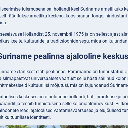
niseerimise tulemusena sai hollandi keel Suriname ametlikuks k
eelt räägitakse ametliku keelena, koos sranan tongo, hindustani 
isu.
seseisvuse Hollandist 25. novembril 1975 ja on sellest ajast al
ikas keelte, kultuuride ja traditsioonide segu, mida on kujundan
 Suriname pealinna ajalooline kesk
riname elanikest elab pealinnas. Paramaribo on tunnustatud 
a silmapaistvat universaalset väärtust selle hästi säilinud koloni
itmekesiseid kultuurilisi mõjutusi, mis on kujundanud Surinam
loolises keskuses on ainulaadne hollandi, briti, prantsuse ja põli
ipärandit ja teenib tunnistusena selle koloniaalminevikust. Pii
alhoonete read, ajaloolised vaatamisväärsused ja elujõulised t
tikultuurilisse identiteeti.