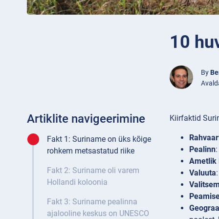
10 huv
By
Be
Avald
Artiklite navigeerimine
Kiirfaktid Sur
Rahvaar
Fakt 1: Suriname on üks kõige
Pealinn
rohkem metsastatud riike
Ametlik 
Fakt 2: Suriname oli varem
Valuuta
Hollandi koloonia
Valitsem
Peamised
Fakt 3: Suriname pealinna
Geograa
ajalooline keskus on UNESCO