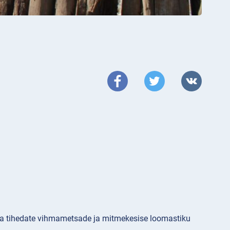
ma tihedate vihmametsade ja mitmekesise loomastiku