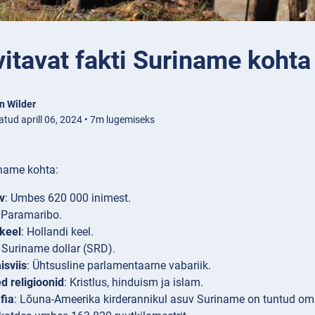
itavat fakti Suriname kohta
n Wilder
atud aprill 06, 2024 • 7m lugemiseks
iname kohta:
v
: Umbes 620 000 inimest.
: Paramaribo.
keel
: Hollandi keel.
: Suriname dollar (SRD).
isviis
: Ühtsusline parlamentaarne vabariik.
 religioonid
: Kristlus, hinduism ja islam.
fia
: Lõuna-Ameerika kirderannikul asuv Suriname on tuntud o