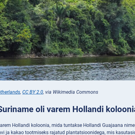
etherlands
,
CC BY 2.0
, via Wikimedia Commons
 Suriname oli varem Hollandi kolooni
arem Hollandi koloonia, mida tuntakse Hollandi Guajaana nime a
vi ja kakao tootmiseks rajatud plantatsioonidega, mis kasutasid