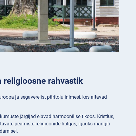
 religioosne rahvastik
uroopa ja segaverelist päritolu inimesi, kes aitavad
umuste järgijad elavad harmooniliselt koos. Kristlus,
tavate peamiste religioonide hulgas, igaüks mängib
undamisel.