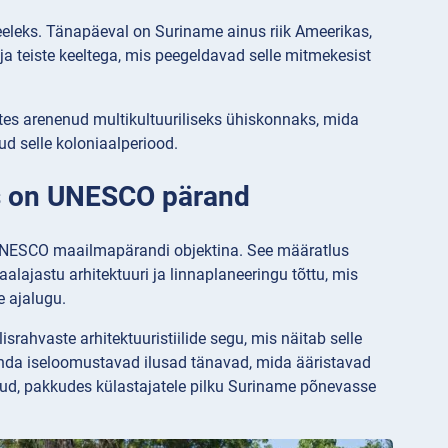
eeleks. Tänapäeval on Suriname ainus riik Ameerikas,
ja teiste keeltega, mis peegeldavad selle mitmekesist
ates arenenud multikultuuriliseks ühiskonnaks, mida
ud selle koloniaalperiood.
us on UNESCO pärand
UNESCO maailmapärandi objektina. See määratlus
aalajastu arhitektuuri ja linnaplaneeringu tõttu, mis
e ajalugu.
srahvaste arhitektuuristiilide segu, mis näitab selle
rkonda iseloomustavad ilusad tänavad, mida ääristavad
urud, pakkudes külastajatele pilku Suriname põnevasse