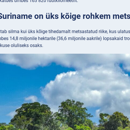
 katdes umbes 163 820 ruutkilomeetrit.
 Suriname on üks kõige rohkem mets
ab silma kui üks kõige tihedamalt metsastatud riike, kus ulatus
es 14,8 miljonile hektarile (36,6 miljonile aakrile) lopsakaid
kkuse oluliseks osaks.