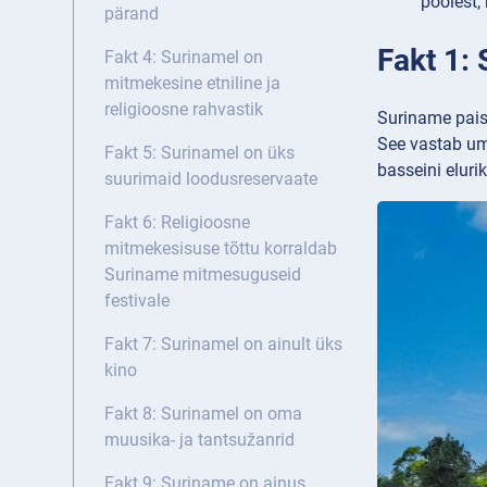
poolest,
pärand
Fakt 1:
Fakt 4: Surinamel on
mitmekesine etniline ja
religioosne rahvastik
Suriname paist
See vastab umb
Fakt 5: Surinamel on üks
basseini eluri
suurimaid loodusreservaate
Fakt 6: Religioosne
mitmekesisuse tõttu korraldab
Suriname mitmesuguseid
festivale
Fakt 7: Surinamel on ainult üks
kino
Fakt 8: Surinamel on oma
muusika- ja tantsužanrid
Fakt 9: Suriname on ainus