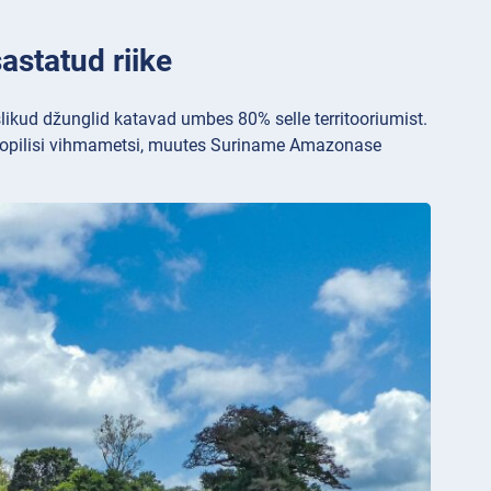
astatud riike
likud džunglid katavad umbes 80% selle territooriumist.
 troopilisi vihmametsi, muutes Suriname Amazonase