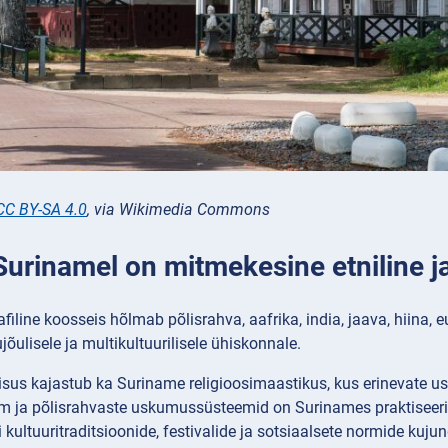
CC BY-SA 4.0
, via Wikimedia Commons
Surinamel on mitmekesine etniline ja
filine koosseis hõlmab põlisrahva, aafrika, india, jaava, hiina, e
jõulisele ja multikultuurilisele ühiskonnale.
us kajastub ka Suriname religioosimaastikus, kus erinevate usk
am ja põlisrahvaste uskumussüsteemid on Surinames praktiseeri
iigi kultuuritraditsioonide, festivalide ja sotsiaalsete normide kuj