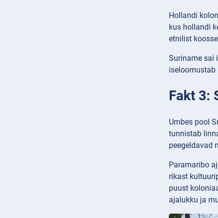
Hollandi kolo
kus hollandi k
etnilist koosse
Suriname sai i
iseloomustab r
Fakt 3:
Umbes pool Su
tunnistab linn
peegeldavad m
Paramaribo aja
rikast kultuur
puust kolonia
ajalukku ja mul