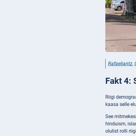
Rafaeljantz
,
Fakt 4: 
Riigi demograa
kaasa selle elu
See mitmekesis
hinduism, isl
olulist rolli r