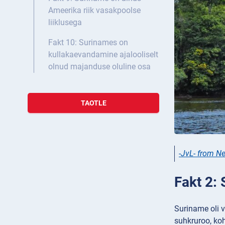
Ameerika riik vasakpoolse
liiklusega
Fakt 10: Surinames on
kullakaevandamine ajalooliselt
olnud majanduse oluline osa
TAOTLE
-JvL- from N
Fakt 2:
Suriname oli v
suhkruroo, koh