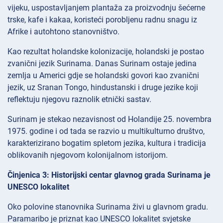
vijeku, uspostavljanjem plantaža za proizvodnju šećerne
trske, kafe i kakaa, koristeći porobljenu radnu snagu iz
Afrike i autohtono stanovništvo.
Kao rezultat holandske kolonizacije, holandski je postao
zvanični jezik Surinama. Danas Surinam ostaje jedina
zemlja u Americi gdje se holandski govori kao zvanični
jezik, uz Sranan Tongo, hindustanski i druge jezike koji
reflektuju njegovu raznolik etnički sastav.
Surinam je stekao nezavisnost od Holandije 25. novembra
1975. godine i od tada se razvio u multikulturno društvo,
karakterizirano bogatim spletom jezika, kultura i tradicija
oblikovanih njegovom kolonijalnom istorijom.
Činjenica 3: Historijski centar glavnog grada Surinama je
UNESCO lokalitet
Oko polovine stanovnika Surinama živi u glavnom gradu.
Paramaribo je priznat kao UNESCO lokalitet svjetske