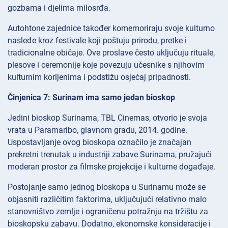
gozbama i djelima milosrđa.
Autohtone zajednice također komemoriraju svoje kulturno
nasleđe kroz festivale koji poštuju prirodu, pretke i
tradicionalne običaje. Ove proslave često uključuju rituale,
plesove i ceremonije koje povezuju učesnike s njihovim
kulturnim korijenima i podstižu osjećaj pripadnosti.
Činjenica 7: Surinam ima samo jedan bioskop
Jedini bioskop Surinama, TBL Cinemas, otvorio je svoja
vrata u Paramaribo, glavnom gradu, 2014. godine.
Uspostavljanje ovog bioskopa označilo je značajan
prekretni trenutak u industriji zabave Surinama, pružajući
moderan prostor za filmske projekcije i kulturne događaje.
Postojanje samo jednog bioskopa u Surinamu može se
objasniti različitim faktorima, uključujući relativno malo
stanovništvo zemlje i ograničenu potražnju na tržištu za
bioskopsku zabavu. Dodatno, ekonomske konsideracije i