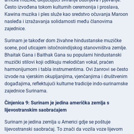
Često izvođena tokom kulturnih ceremonija i proslava,
Kawina muzika i ples služe kao sredstvo očuvanja Maroon
nasleđa i izražavanja solidarnosti među članovima
zajednice.
Surinam je također dom živahne hindustanske muzičke
scene, pod uticajem istočnoindijskog stanovništva zemlje.
Bhaitak Gana i Baithak Gana su popularni hindustanski
muzički stilovi koji odlikuju melodičan vokal, praćen
harmonijumom i tabla instrumentima. Ovi žanrovi se često
izvode na vjerskim okupljanjima, vjenčanjima i društvenim
događajima, reflektujući kulturne tradicije indo-surinamske
zajednice Surinama.
Činjenica 9: Surinam je jedina američka zemlja s
lijevostranskim saobraćajem
Surinam je jedina zemlja u Americi gdje se poštuje
lijevostranski saobraćaj. To znači da vozila voze lijevom