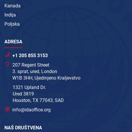
Kanada
Indija
Poljska
ADRESA
+1 205 855 3153
207 Regent Street
3. sprat, ured, London
W1B 3HH, Ujedinjeno Kraljevstvo
1321 Upland Dr.
Ured 3819
Houston, TX 77043, SAD
info@idaoffice.org
NAŠ DRUŠTVENA