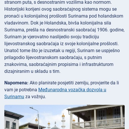
stranom puta, s desnostranim vozilima kao normom.
Historijski korijeni ovog saobraćajnog sistema mogu se
pronaći u kolonijalnoj prošlosti Surinama pod holandskom
vladavinom. Dok je Holandska, bivša kolonijalna sila
Surinama, prešla na desnostranski saobraćaj 1906. godine,
Surinam je vjerovatno naslijedio svoju tradiciju
lijevostranskog saobraćaja iz svoje kolonijalne prošlosti.
Unatoč tome što je izuzetak u regiji, Surinam se uspješno
prilagodio lijevostranskom saobraćaju, s putnim
znakovima, saobraćajnim propisima i infrastrukturom
dizajniranim u skladu s tim.
Napomena:
Ako planirate posjetiti zemlju, provjerite da li
vam je potrebna
Međunarodna vozačka dozvola u
Surinamu
za vožnju.