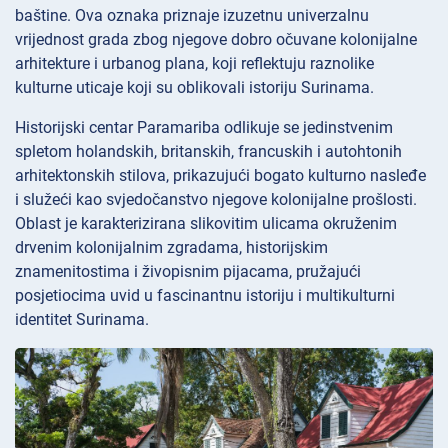
baštine. Ova oznaka priznaje izuzetnu univerzalnu
vrijednost grada zbog njegove dobro očuvane kolonijalne
arhitekture i urbanog plana, koji reflektuju raznolike
kulturne uticaje koji su oblikovali istoriju Surinama.
Historijski centar Paramariba odlikuje se jedinstvenim
spletom holandskih, britanskih, francuskih i autohtonih
arhitektonskih stilova, prikazujući bogato kulturno nasleđe
i služeći kao svjedočanstvo njegove kolonijalne prošlosti.
Oblast je karakterizirana slikovitim ulicama okruženim
drvenim kolonijalnim zgradama, historijskim
znamenitostima i živopisnim pijacama, pružajući
posjetiocima uvid u fascinantnu istoriju i multikulturni
identitet Surinama.