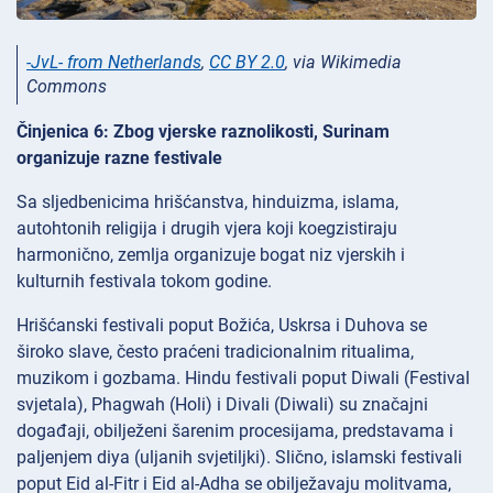
-JvL- from Netherlands
,
CC BY 2.0
, via Wikimedia
Commons
Činjenica 6: Zbog vjerske raznolikosti, Surinam
organizuje razne festivale
Sa sljedbenicima hrišćanstva, hinduizma, islama,
autohtonih religija i drugih vjera koji koegzistiraju
harmonično, zemlja organizuje bogat niz vjerskih i
kulturnih festivala tokom godine.
Hrišćanski festivali poput Božića, Uskrsa i Duhova se
široko slave, često praćeni tradicionalnim ritualima,
muzikom i gozbama. Hindu festivali poput Diwali (Festival
svjetala), Phagwah (Holi) i Divali (Diwali) su značajni
događaji, obilježeni šarenim procesijama, predstavama i
paljenjem diya (uljanih svjetiljki). Slično, islamski festivali
poput Eid al-Fitr i Eid al-Adha se obilježavaju molitvama,