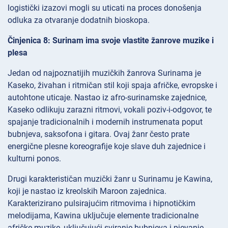
logistički izazovi mogli su uticati na proces donošenja
odluka za otvaranje dodatnih bioskopa.
Činjenica 8: Surinam ima svoje vlastite žanrove muzike i
plesa
Jedan od najpoznatijih muzičkih žanrova Surinama je
Kaseko, živahan i ritmičan stil koji spaja afričke, evropske i
autohtone uticaje. Nastao iz afro-surinamske zajednice,
Kaseko odlikuju zarazni ritmovi, vokali poziv-i-odgovor, te
spajanje tradicionalnih i modernih instrumenata poput
bubnjeva, saksofona i gitara. Ovaj žanr često prate
energične plesne koreografije koje slave duh zajednice i
kulturni ponos.
Drugi karakterističan muzički žanr u Surinamu je Kawina,
koji je nastao iz kreolskih Maroon zajednica.
Karakterizirano pulsirajućim ritmovima i hipnotičkim
melodijama, Kawina uključuje elemente tradicionalne
afričke muzike, uključujući sviranje bubnjeva i pjevanje.