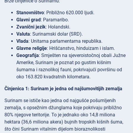
Brze činjenice o Surinamu:
Stanovništvo
: Približno 620.000 ljudi.
Glavni grad
: Paramaribo.
Zvanični jezik
: Holandski.
Valuta
: Surinamski dolar (SRD).
Vlada
: Unitarna parlamentarna republika.
Glavne religije
: Hrišćanstvo, hinduizam i islam.
Geografija
: Smješten na sjeveroistočnoj obali Južne
Amerike, Surinam je poznat po gustim kišnim
šumama i raznolikoj fauni, pokrivajući površinu od
oko 163.820 kvadratnih kilometara.
Činjenica 1: Surinam je jedna od najšumovitijih zemalja
Surinam se ističe kao jedna od najgušće pošumljenih
zemalja, s opsežnim džunglama koje pokrivaju približno
80% njegove teritorije. To je jednako oko 14,8 miliona
hektara (36,6 miliona akera) bujnih tropskih kišnih šuma,
što čini Surinam vitalnim dijelom bioraznolikosti