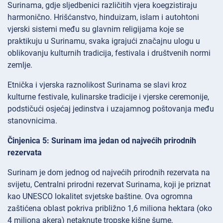
Surinama, gdje sljedbenici različitih vjera koegzistiraju
harmonično. Hrišćanstvo, hinduizam, islam i autohtoni
vjerski sistemi među su glavnim religijama koje se
praktikuju u Surinamu, svaka igrajući značajnu ulogu u
oblikovanju kulturnih tradicija, festivala i društvenih normi
zemlje.
Etnička i vjerska raznolikost Surinama se slavi kroz
kulturne festivale, kulinarske tradicije i vjerske ceremonije,
podstičući osjećaj jedinstva i uzajamnog poštovanja među
stanovnicima.
Činjenica 5: Surinam ima jedan od najvećih prirodnih
rezervata
Surinam je dom jednog od najvećih prirodnih rezervata na
svijetu, Centralni prirodni rezervat Surinama, koji je priznat
kao UNESCO lokalitet svjetske baštine. Ova ogromna
zaštićena oblast pokriva približno 1,6 miliona hektara (oko
4 miliona akera) netaknute tropske kišne šume,