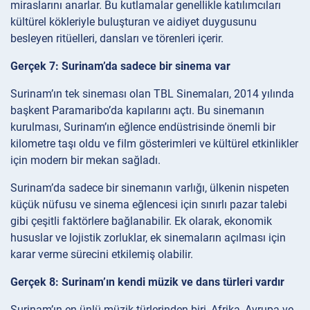
miraslarını anarlar. Bu kutlamalar genellikle katılımcıları
kültürel kökleriyle buluşturan ve aidiyet duygusunu
besleyen ritüelleri, dansları ve törenleri içerir.
Gerçek 7: Surinam’da sadece bir sinema var
Surinam’ın tek sineması olan TBL Sinemaları, 2014 yılında
başkent Paramaribo’da kapılarını açtı. Bu sinemanın
kurulması, Surinam’ın eğlence endüstrisinde önemli bir
kilometre taşı oldu ve film gösterimleri ve kültürel etkinlikler
için modern bir mekan sağladı.
Surinam’da sadece bir sinemanın varlığı, ülkenin nispeten
küçük nüfusu ve sinema eğlencesi için sınırlı pazar talebi
gibi çeşitli faktörlere bağlanabilir. Ek olarak, ekonomik
hususlar ve lojistik zorluklar, ek sinemaların açılması için
karar verme sürecini etkilemiş olabilir.
Gerçek 8: Surinam’ın kendi müzik ve dans türleri vardır
Surinam’ın en ünlü müzik türlerinden biri, Afrika, Avrupa ve