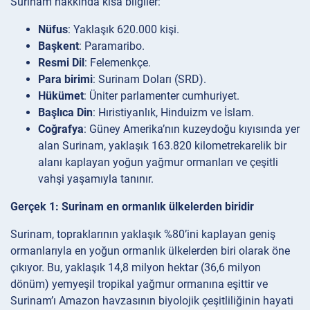
Surinam hakkında kısa bilgiler:
Nüfus
: Yaklaşık 620.000 kişi.
Başkent
: Paramaribo.
Resmi Dil
: Felemenkçe.
Para birimi
: Surinam Doları (SRD).
Hükümet
: Üniter parlamenter cumhuriyet.
Başlıca Din
: Hıristiyanlık, Hinduizm ve İslam.
Coğrafya
: Güney Amerika’nın kuzeydoğu kıyısında yer
alan Surinam, yaklaşık 163.820 kilometrekarelik bir
alanı kaplayan yoğun yağmur ormanları ve çeşitli
vahşi yaşamıyla tanınır.
Gerçek 1: Surinam en ormanlık ülkelerden biridir
Surinam, topraklarının yaklaşık %80’ini kaplayan geniş
ormanlarıyla en yoğun ormanlık ülkelerden biri olarak öne
çıkıyor. Bu, yaklaşık 14,8 milyon hektar (36,6 milyon
dönüm) yemyeşil tropikal yağmur ormanına eşittir ve
Surinam’ı Amazon havzasının biyolojik çeşitliliğinin hayati