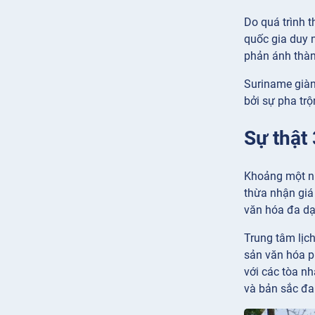
Do quá trình 
quốc gia duy 
phản ánh thàn
Suriname giàn
bởi sự pha tr
Sự thật
Khoảng một nử
thừa nhận giá
văn hóa đa dạ
Trung tâm lịc
sản văn hóa p
với các tòa nh
và bản sắc đa