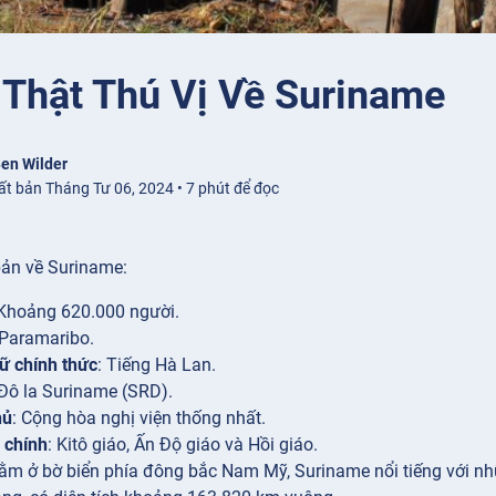
 Thật Thú Vị Về Suriname
en Wilder
ất bản Tháng Tư 06, 2024 • 7 phút để đọc
bản về Suriname:
 Khoảng 620.000 người.
 Paramaribo.
ữ chính thức
: Tiếng Hà Lan.
 Đô la Suriname (SRD).
hủ
: Cộng hòa nghị viện thống nhất.
 chính
: Kitô giáo, Ấn Độ giáo và Hồi giáo.
Nằm ở bờ biển phía đông bắc Nam Mỹ, Suriname nổi tiếng với n