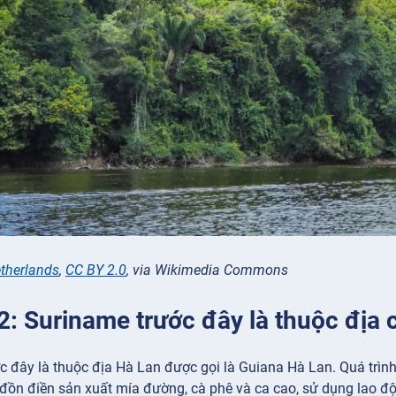
etherlands
,
CC BY 2.0
, via Wikimedia Commons
 2: Suriname trước đây là thuộc địa
c đây là thuộc địa Hà Lan được gọi là Guiana Hà Lan. Quá trình 
 đồn điền sản xuất mía đường, cà phê và ca cao, sử dụng lao độ