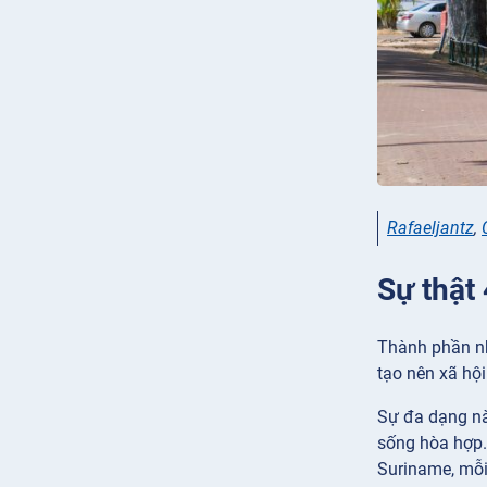
Rafaeljantz
,
Sự thật
Thành phần nh
tạo nên xã hộ
Sự đa dạng nà
sống hòa hợp.
Suriname, mỗi 