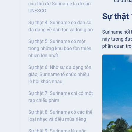
dã đa dạ
của thủ đô Suriname là di sản
UNESCO
Sự thật
Sự thật 4: Suriname có dân số
đa dạng về dân tộc và tôn giáo
Suriname nổi 
này tương đươn
Sự thật 5: Suriname có một
phần quan trọ
trong những khu bảo tồn thiên
nhiên lớn nhất
Sự thật 6: Nhờ sự đa dạng tôn
giáo, Suriname tổ chức nhiều
lễ hội khác nhau
Sự thật 7: Suriname chỉ có một
rạp chiếu phim
Sự thật 8: Suriname có các thể
loại nhạc và điệu múa riêng
Sự thật 9: Suriname là quốc