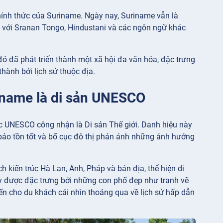
hính thức của Suriname. Ngày nay, Suriname vẫn là
g với Sranan Tongo, Hindustani và các ngôn ngữ khác
ó đã phát triển thành một xã hội đa văn hóa, đặc trưng
hành bởi lịch sử thuộc địa.
riname là di sản UNESCO
 UNESCO công nhận là Di sản Thế giới. Danh hiệu này
c bảo tồn tốt và bố cục đô thị phản ánh những ảnh hưởng
 kiến trúc Hà Lan, Anh, Pháp và bản địa, thể hiện di
y được đặc trưng bởi những con phố đẹp như tranh vẽ
đến cho du khách cái nhìn thoáng qua về lịch sử hấp dẫn