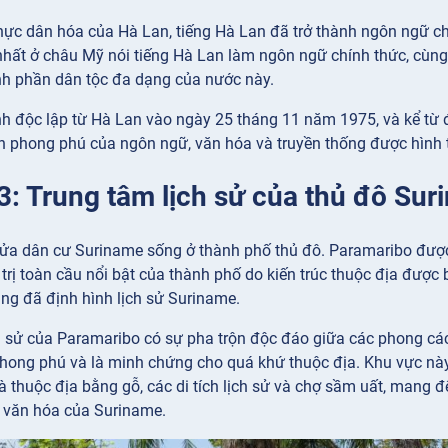
thực dân hóa của Hà Lan, tiếng Hà Lan đã trở thành ngôn ngữ c
nhất ở châu Mỹ nói tiếng Hà Lan làm ngôn ngữ chính thức, cùn
h phần dân tộc đa dạng của nước này.
h độc lập từ Hà Lan vào ngày 25 tháng 11 năm 1975, và kể từ đ
ộn phong phú của ngôn ngữ, văn hóa và truyền thống được hình t
 3: Trung tâm lịch sử của thủ đô Su
a dân cư Suriname sống ở thành phố thủ đô. Paramaribo được
 trị toàn cầu nổi bật của thành phố do kiến trúc thuộc địa đượ
ng đã định hình lịch sử Suriname.
h sử của Paramaribo có sự pha trộn độc đáo giữa các phong cách
hong phú và là minh chứng cho quá khứ thuộc địa. Khu vực nà
à thuộc địa bằng gỗ, các di tích lịch sử và chợ sầm uất, mang 
 văn hóa của Suriname.