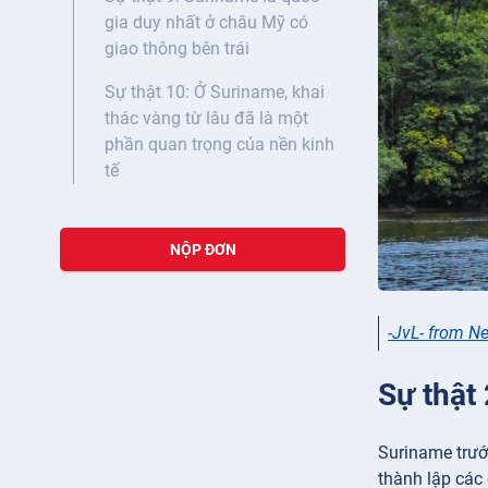
gia duy nhất ở châu Mỹ có
giao thông bên trái
Sự thật 10: Ở Suriname, khai
thác vàng từ lâu đã là một
phần quan trọng của nền kinh
tế
NỘP ĐƠN
-JvL- from N
Sự thật
Suriname trướ
thành lập các