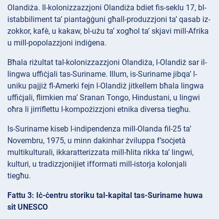
Olandiża. Il-kolonizzazzjoni Olandiża bdiet fis-seklu 17, bl-
istabbiliment ta’ piantaġġuni għall-produzzjoni ta’ qasab iz-
zokkor, kafè, u kakaw, bl-użu ta’ xogħol ta’ skjavi mill-Afrika
u mill-popolazzjoni indiġena.
Bħala riżultat tal-kolonizzazzjoni Olandiża, l-Olandiż sar il-
lingwa uffiċjali tas-Suriname. Illum, is-Suriname jibqa’ l-
uniku pajjiż fl-Amerki fejn l-Olandiż jitkellem bħala lingwa
uffiċjali, flimkien ma’ Sranan Tongo, Hindustani, u lingwi
oħra li jirriflettu l-kompożizzjoni etnika diversa tiegħu.
Is-Suriname kiseb l-indipendenza mill-Olanda fil-25 ta’
Novembru, 1975, u minn dakinhar żviluppa f’soċjetà
multikulturali, ikkaratterizzata mill-ħlita rikka ta’ lingwi,
kulturi, u tradizzjonijiet ifformati mill-istorja kolоnjali
tiegħu.
Fattu 3: Iċ-ċentru storiku tal-kapital tas-Suriname huwa
sit UNESCO