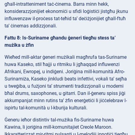
għall-intratteniment taċ-ċinema. Barra minn hekk,
konsiderazzjonijiet ekonomiċi u sfidi loġistiċi jistgħu jkunu
influwenzaw il-proċess tat-teħid ta’ deċiżjonijiet għall-ftuħ
ta’ ċinemas addizzjonali.
Fattu 8: Is-Suriname għandu ġeneri tiegħu stess ta’
mużika u żfin
Wieħed mill-aktar ġeneri mużikali magħrufa tas-Suriname
huwa Kaseko, stil ħajji u ritmiku li jgħaqqad influwenzi
Afrikani, Ewropej, u indiġeni. Joriġina mill-komunità Afro-
Surinamiża, Kaseko jinkludi beats infettivi, vokali ta’ sejħa
u tweġiba, u fużjoni ta’ strumenti tradizzjonali u moderni
bħal drums, saxophones, u gitarri. Dan il-ġeneru spiss jiġi
akkumpanjat minn rutins ta’ żfin enerġetiċi li jiċċelebraw l-
ispirtu tal-komunità u l-kburija kulturali.
Ġeneru ieħor distintiv tal-mużika fis-Suriname huwa
Kawina, li joriġina mill-komunitajiet Creole Maroon.
Ikkaratterizzat mir-ritmi pulsanti u l-melodiji ipnotiċi tiegħu,