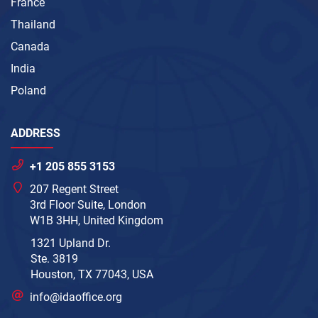
France
Thailand
Canada
India
Poland
ADDRESS
+1 205 855 3153
207 Regent Street
3rd Floor Suite, London
W1B 3HH, United Kingdom
1321 Upland Dr.
Ste. 3819
Houston, TX 77043, USA
info@idaoffice.org