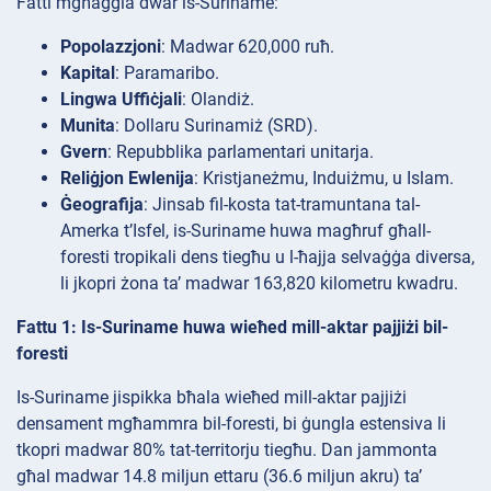
Fatti mgħaġġla dwar is-Suriname:
Popolazzjoni
: Madwar 620,000 ruħ.
Kapital
: Paramaribo.
Lingwa Uffiċjali
: Olandiż.
Munita
: Dollaru Surinamiż (SRD).
Gvern
: Repubblika parlamentari unitarja.
Reliġjon Ewlenija
: Kristjaneżmu, Induiżmu, u Islam.
Ġeografija
: Jinsab fil-kosta tat-tramuntana tal-
Amerka t’Isfel, is-Suriname huwa magħruf għall-
foresti tropikali dens tiegħu u l-ħajja selvaġġa diversa,
li jkopri żona ta’ madwar 163,820 kilometru kwadru.
Fattu 1: Is-Suriname huwa wieħed mill-aktar pajjiżi bil-
foresti
Is-Suriname jispikka bħala wieħed mill-aktar pajjiżi
densament mgħammra bil-foresti, bi ġungla estensiva li
tkopri madwar 80% tat-territorju tiegħu. Dan jammonta
għal madwar 14.8 miljun ettaru (36.6 miljun akru) ta’