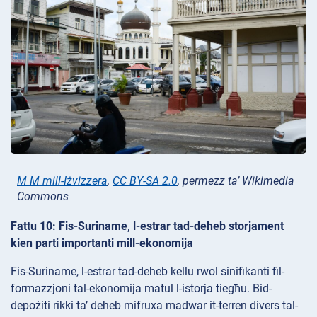
M M mill-Iżvizzera
,
CC BY-SA 2.0
, permezz ta’ Wikimedia
Commons
Fattu 10: Fis-Suriname, l-estrar tad-deheb storjament
kien parti importanti mill-ekonomija
Fis-Suriname, l-estrar tad-deheb kellu rwol sinifikanti fil-
formazzjoni tal-ekonomija matul l-istorja tiegħu. Bid-
depożiti rikki ta’ deheb mifruxa madwar it-terren divers tal-