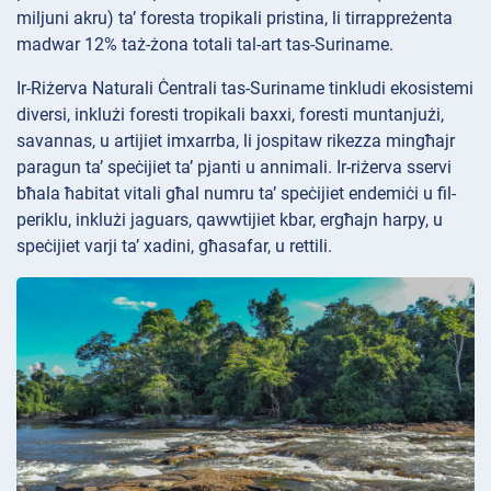
miljuni akru) ta’ foresta tropikali pristina, li tirrappreżenta
madwar 12% taż-żona totali tal-art tas-Suriname.
Ir-Riżerva Naturali Ċentrali tas-Suriname tinkludi ekosistemi
diversi, inklużi foresti tropikali baxxi, foresti muntanjużi,
savannas, u artijiet imxarrba, li jospitaw rikezza mingħajr
paragun ta’ speċijiet ta’ pjanti u annimali. Ir-riżerva sservi
bħala ħabitat vitali għal numru ta’ speċijiet endemiċi u fil-
periklu, inklużi jaguars, qawwtijiet kbar, ergħajn harpy, u
speċijiet varji ta’ xadini, għasafar, u rettili.