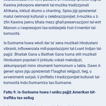
Kawina jinkorpora elementi tal-mużika tradizzjonali
Afrikana, inklużi drums u chanting. Spiss jiġi ppreżentat
matul ċerimonji kulturali u ċelebrazzjonijiet, il-mużika u ż-
żfin Kawina jservu bħala mezz għall-preservazzjoni tal-wirt
Maroon u l-espressjoni tas-solidarjetà fost il-membri tal-
komunità.
Is-Suriname huwa wkoll dar ta’ xena mużikali Hindustani
vibranti, influwenzata mill-popolazzjoni tal-Lvant Indjan tal-
pajjiż. Bhaitak Gana u Baithak Gana huma stili mużikali
Hindustani popolari li jinkludu vokali melodjużi,
akkumpanjati minn strumenti harmonium u tabla. Dawn il-
ġeneri spiss jiġu ppreżentati f’laqgħat reliġjużi, tieġ, u
avvenimenti soċjali, li jirriflettu t-tradizzjonijiet kulturali tal-
komunità Indo-Surinamiża tas-Suriname.
Fattu 9: Is-Suriname huwa l-uniku pajjiż Amerikan bit-
traffiku tax-xellug