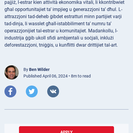
pajjiż, l-estrar kien attività ekonomika vitali, li kkontribwiet
għal opportunitajiet ta’ impjieg u ġenerazzjoni ta’ dħul. L-
attrazzjoni tad-deheb ġibdet estratturi minn partijiet varji
tad-dinja, li wasslet għall-istabbiliment ta’ numru ta’
operazzjonijiet tal-estrar u komunitajiet. Madankollu, l-
industrija ġġib ukoll sfidi ambjentali u soċjali, inklużi
deforestazzjoni, tniġġis, u kunflitti dwar drittijiet tal-art.
By
Ben Wilder
Published April 06, 2024 • 8m to read
APPLY