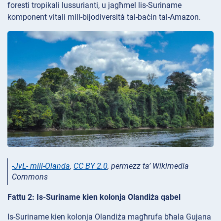
foresti tropikali lussurianti, u jagħmel lis-Suriname
komponent vitali mill-bijodiversità tal-baċin tal-Amazon.
-JvL- mill-Olanda
,
CC BY 2.0
, permezz ta’ Wikimedia
Commons
Fattu 2: Is-Suriname kien kolоnja Olandiża qabel
Is-Suriname kien kolоnja Olandiża magħrufa bħala Gujana