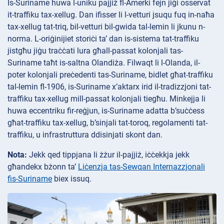
Is-Suriname huwa l-uniku pajjiż fl-Amerki fejn jiġi osservat
it-traffiku tax-xellug. Dan ifisser li l-vetturi jsuqu fuq in-naħa
tax-xellug tat-triq, bil-vetturi bil-gwida tal-lemin li jkunu n-
norma. L-oriġinijiet storiċi ta’ dan is-sistema tat-traffiku
jistgħu jiġu traċċati lura għall-passat kolоnjali tas-
Suriname taħt is-saltna Olandiża. Filwaqt li l-Olanda, il-
poter kolоnjali preċedenti tas-Suriname, bidlet għat-traffiku
tal-lemin fl-1906, is-Suriname x’aktarx irid il-tradizzjoni tat-
traffiku tax-xellug mill-passat kolоnjali tiegħu. Minkejja li
huwa eccentriku fir-reġjun, is-Suriname adatta b’suċċess
għat-traffiku tax-xellug, b’sinjali tat-toroq, regolamenti tat-
traffiku, u infrastruttura ddisinjati skont dan.
Nota:
Jekk qed tippjana li żżur il-pajjiż, iċċekkja jekk
għandekx bżonn ta’
Liċenzja tas-Sewqan Internazzjonali
fis-Suriname
biex issuq.