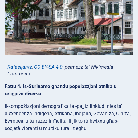
Rafaeljantz
,
CC BY-SA 4.0
, permezz ta’ Wikimedia
Commons
Fattu 4: Is-Suriname għandu popolazzjoni etnika u
reliġjuża diversa
Il-kompożizzjoni demografika tal-pajjiż tinkludi nies ta’
dixxendenza Indiġena, Afrikana, Indjana, Ġavaniża, Ċiniża,
Ewropea, u ta’ razez imħallta, li jikkontribwixxu għas-
soċjetà vibranti u multikulturali tiegħu.