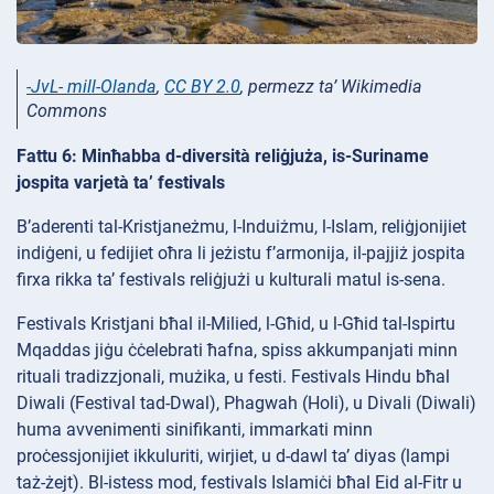
-JvL- mill-Olanda
,
CC BY 2.0
, permezz ta’ Wikimedia
Commons
Fattu 6: Minħabba d-diversità reliġjuża, is-Suriname
jospita varjetà ta’ festivals
B’aderenti tal-Kristjaneżmu, l-Induiżmu, l-Islam, reliġjonijiet
indiġeni, u fedijiet oħra li jeżistu f’armonija, il-pajjiż jospita
firxa rikka ta’ festivals reliġjużi u kulturali matul is-sena.
Festivals Kristjani bħal il-Milied, l-Għid, u l-Għid tal-Ispirtu
Mqaddas jiġu ċċelebrati ħafna, spiss akkumpanjati minn
rituali tradizzjonali, mużika, u festi. Festivals Hindu bħal
Diwali (Festival tad-Dwal), Phagwah (Holi), u Divali (Diwali)
huma avvenimenti sinifikanti, immarkati minn
proċessjonijiet ikkuluriti, wirjiet, u d-dawl ta’ diyas (lampi
taż-żejt). Bl-istess mod, festivals Islamiċi bħal Eid al-Fitr u