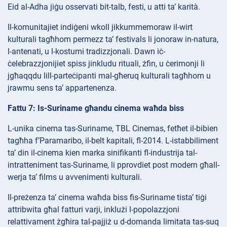
Eid al-Adha jiġu osservati bit-talb, festi, u atti ta’ karità.
Il-komunitajiet indiġeni wkoll jikkummemoraw il-wirt
kulturali tagħhom permezz ta’ festivals li jonoraw in-natura,
l-antenati, u l-kostumi tradizzjonali. Dawn iċ-
ċelebrazzjonijiet spiss jinkludu rituali, żfin, u ċerimonji li
jgħaqqdu lill-parteċipanti mal-għeruq kulturali tagħhom u
jrawmu sens ta’ appartenenza.
Fattu 7: Is-Suriname għandu cinema waħda biss
L-unika cinema tas-Suriname, TBL Cinemas, fetħet il-bibien
tagħha f’Paramaribo, il-belt kapitali, fl-2014. L-istabbiliment
ta’ din il-cinema kien marka sinifikanti fl-industrija tal-
intratteniment tas-Suriname, li pprovdiet post modern għall-
werja ta’ films u avvenimenti kulturali.
Il-preżenza ta’ cinema waħda biss fis-Suriname tista’ tiġi
attribwita għal fatturi varji, inklużi l-popolazzjoni
relattivament żgħira tal-pajjiż u d-domanda limitata tas-suq