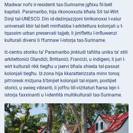
Madwar nofs ir-residenti tas-Suriname jgħixu fil-belt
kapitali. Paramaribo, hija rikonoxxuta bħala Sit tal-Wirt
Dinji tal-UNESCO. Din id-deżinjazzjoni tirrikonoxxi l-valur
universali kbir tal-belt minħabba l-arkitettura kolоnjali u t-
tqassim urban preservati tajjeb, li jirriflettu l-influwenzi
kulturali diversi li ffurmaw l-istorja tas-Suriname.
Iċ-ċentru storiku ta’ Paramaribo jinkludi taħlita unika ta’ stili
arkitettoniċi Olandiżi, Brittaniċi, Franċiżi, u indiġeni, li juri l-
wirt kulturali rikk tiegħu u jservi bħala xhieda tal-passat
kolоnjali tiegħu. Iż-żona hija kkaratterizzata minn toroq
pitтoresk miżjuna b’binjiet kolоnjali tal-injam, postijiet
storiċi, u swieq vibranti, li joffru lill-viżitaturi ħarsa lejn l-
istorja faxxinanti u l-identità multikulturali tas-Suriname.