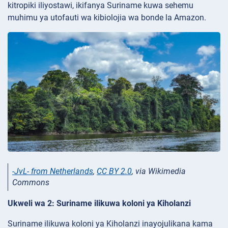
kitropiki iliyostawi, ikifanya Suriname kuwa sehemu
muhimu ya utofauti wa kibiolojia wa bonde la Amazon.
-JvL- from Netherlands
,
CC BY 2.0
, via Wikimedia
Commons
Ukweli wa 2: Suriname ilikuwa koloni ya Kiholanzi
Suriname ilikuwa koloni ya Kiholanzi inayojulikana kama