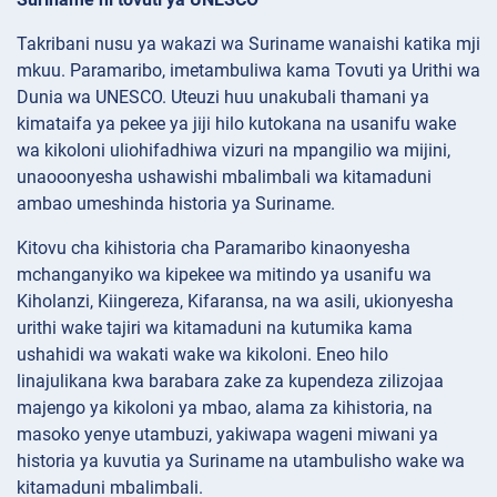
Takribani nusu ya wakazi wa Suriname wanaishi katika mji
mkuu. Paramaribo, imetambuliwa kama Tovuti ya Urithi wa
Dunia wa UNESCO. Uteuzi huu unakubali thamani ya
kimataifa ya pekee ya jiji hilo kutokana na usanifu wake
wa kikoloni uliohifadhiwa vizuri na mpangilio wa mijini,
unaooonyesha ushawishi mbalimbali wa kitamaduni
ambao umeshinda historia ya Suriname.
Kitovu cha kihistoria cha Paramaribo kinaonyesha
mchanganyiko wa kipekee wa mitindo ya usanifu wa
Kiholanzi, Kiingereza, Kifaransa, na wa asili, ukionyesha
urithi wake tajiri wa kitamaduni na kutumika kama
ushahidi wa wakati wake wa kikoloni. Eneo hilo
linajulikana kwa barabara zake za kupendeza zilizojaa
majengo ya kikoloni ya mbao, alama za kihistoria, na
masoko yenye utambuzi, yakiwapa wageni miwani ya
historia ya kuvutia ya Suriname na utambulisho wake wa
kitamaduni mbalimbali.