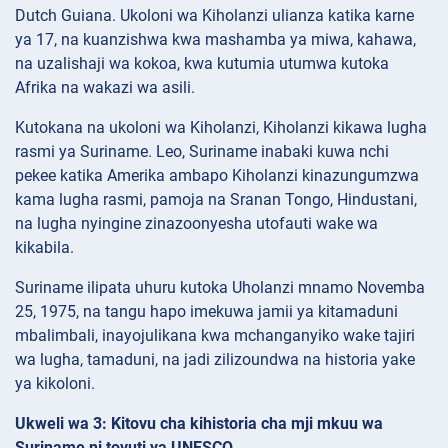
Dutch Guiana. Ukoloni wa Kiholanzi ulianza katika karne
ya 17, na kuanzishwa kwa mashamba ya miwa, kahawa,
na uzalishaji wa kokoa, kwa kutumia utumwa kutoka
Afrika na wakazi wa asili.
Kutokana na ukoloni wa Kiholanzi, Kiholanzi kikawa lugha
rasmi ya Suriname. Leo, Suriname inabaki kuwa nchi
pekee katika Amerika ambapo Kiholanzi kinazungumzwa
kama lugha rasmi, pamoja na Sranan Tongo, Hindustani,
na lugha nyingine zinazoonyesha utofauti wake wa
kikabila.
Suriname ilipata uhuru kutoka Uholanzi mnamo Novemba
25, 1975, na tangu hapo imekuwa jamii ya kitamaduni
mbalimbali, inayojulikana kwa mchanganyiko wake tajiri
wa lugha, tamaduni, na jadi zilizoundwa na historia yake
ya kikoloni.
Ukweli wa 3: Kitovu cha kihistoria cha mji mkuu wa
Suriname ni tovuti ya UNESCO