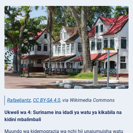
Rafaeljantz
,
CC BY-SA 4.0
, via Wikimedia Commons
Ukweli wa 4: Suriname ina idadi ya watu ya kikabila na
kidini mbalimbali
Muundo wa kidemograzia wa nchi hii unajumuisha watu