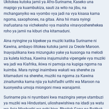
Ukitokea kutoka jamii ya Afro-Suriname, Kaseko una
mapigo ya kuambukiza, sauti za wito na jibu, na
mchanganyiko wa vyombo vya jadi na vya kisasa kama
ngoma, saxophones, na gitaa. Aina hii mara nyingi
inafuatana na vichekesho vya maisha vinavyosherehekea
roho ya jamii na kiburi cha kitamaduni.
Aina nyingine ya kipekee ya muziki katika Suriname ni
Kawina, ambayo ilitokea kutoka jamii za Creole Maroon.
Inayojulikana kwa mizunguko yake ya kusonga na melodi
za kuleta kichaa, Kawina inajumuisha vipengele vya muziki
wa jadi wa Kiafrika, ikiwa ni pamoja na kupiga ngoma na
kuimba. Mara nyingi inaimbwa wakati wa sherehe za
kitamaduni na sherehe, muziki na ngoma za Kawina
zinaitumika kama njia ya kuhifadhi urithi wa Maroon na
kuonyesha umoja miongoni mwa wanajamii.
Suriname pia ni nyumbani kwa mazingira yenye utambuzi
ya muziki wa Hindustani, ulioshawishiwa na idadi ya watu
wa Asia Mashariki wa nchi hiyo. Bhaitak Gana na Baithak