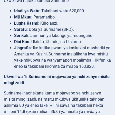
Ukweli wa haraka kuhusu Suriname:
Idadi ya Watu
: Takribani watu 620,000.
Mji Mkuu
: Paramaribo.
Lugha Rasmi
: Kiholanzi.
Sarafu
: Dola ya Suriname (SRD).
Serikali
: Jamhuri ya kibunge ya muungano.
Dini Kuu
: Ukristo, Uhindu, na Uislamu.
Jiografia
: Iko katika pwani ya kaskazini mashariki ya
Amerika ya Kusini, Suriname inajulikana kwa misitu
yake mikubwa na wanyamapori mbalimbali, ikifunika
eneo la takribani kilomita za mraba 163,820.
Ukweli wa 1: Suriname ni mojawapo ya nchi zenye misitu
mingi zaidi
Suriname inaonekana kama mojawapo ya nchi zenye
misitu mingi zaidi, na msitu mkubwa ukifunika takribani
asilimia 80 ya eneo lake. Hii ni sawa na takribani hekta
milioni 14.8 (ekari milioni 36.6) ya misitu ya mvua ya