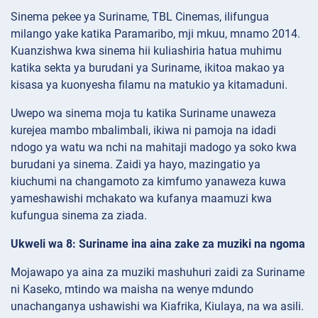
Sinema pekee ya Suriname, TBL Cinemas, ilifungua
milango yake katika Paramaribo, mji mkuu, mnamo 2014.
Kuanzishwa kwa sinema hii kuliashiria hatua muhimu
katika sekta ya burudani ya Suriname, ikitoa makao ya
kisasa ya kuonyesha filamu na matukio ya kitamaduni.
Uwepo wa sinema moja tu katika Suriname unaweza
kurejea mambo mbalimbali, ikiwa ni pamoja na idadi
ndogo ya watu wa nchi na mahitaji madogo ya soko kwa
burudani ya sinema. Zaidi ya hayo, mazingatio ya
kiuchumi na changamoto za kimfumo yanaweza kuwa
yameshawishi mchakato wa kufanya maamuzi kwa
kufungua sinema za ziada.
Ukweli wa 8: Suriname ina aina zake za muziki na ngoma
Mojawapo ya aina za muziki mashuhuri zaidi za Suriname
ni Kaseko, mtindo wa maisha na wenye mdundo
unachanganya ushawishi wa Kiafrika, Kiulaya, na wa asili.