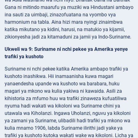
Gana ni mitindo maarufu ya muziki wa Hindustani ambayo
ina sauti za uimbaji, zinazofuatana na vyombo vya
harmonium na tabla. Aina hizi mara nyingi zinaimbwa
katika mikutano ya kidini, harusi, na matukio ya kijamii,
zikionyesha jadi za kitamaduni za jamii ya Indo-Suriname.
Ukweli wa 9: Suriname ni nchi pekee ya Amerika yenye
trafiki ya kushoto
Suriname ni nchi pekee katika Amerika ambapo trafiki ya
kushoto inashikwa. Hii inamaanisha kuwa magari
yanaendesha upande wa kushoto wa barabara, huku
magari ya mkono wa kulia yakiwa ni kawaida. Asili za
kihistoria za mfumo huu wa trafiki zinaweza kufuatiliwa
nyuma hadi wakati wa kikoloni wa Suriname chini ya
utawala wa Kiholanzi. Ingawa Uholanzi, nguvu ya kikoloni
ya zamani ya Suriname, ulibadili hadi trafiki ya mkono wa
kulia mnamo 1906, labda Suriname ilirithi jadi yake ya
trafiki ya kushoto kutoka wakati wake wa kikoloni. Licha ya