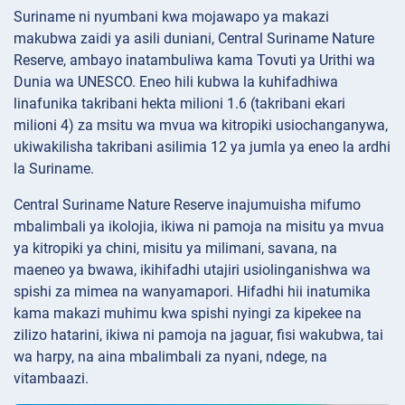
Suriname ni nyumbani kwa mojawapo ya makazi
makubwa zaidi ya asili duniani, Central Suriname Nature
Reserve, ambayo inatambuliwa kama Tovuti ya Urithi wa
Dunia wa UNESCO. Eneo hili kubwa la kuhifadhiwa
linafunika takribani hekta milioni 1.6 (takribani ekari
milioni 4) za msitu wa mvua wa kitropiki usiochanganywa,
ukiwakilisha takribani asilimia 12 ya jumla ya eneo la ardhi
la Suriname.
Central Suriname Nature Reserve inajumuisha mifumo
mbalimbali ya ikolojia, ikiwa ni pamoja na misitu ya mvua
ya kitropiki ya chini, misitu ya milimani, savana, na
maeneo ya bwawa, ikihifadhi utajiri usiolinganishwa wa
spishi za mimea na wanyamapori. Hifadhi hii inatumika
kama makazi muhimu kwa spishi nyingi za kipekee na
zilizo hatarini, ikiwa ni pamoja na jaguar, fisi wakubwa, tai
wa harpy, na aina mbalimbali za nyani, ndege, na
vitambaazi.