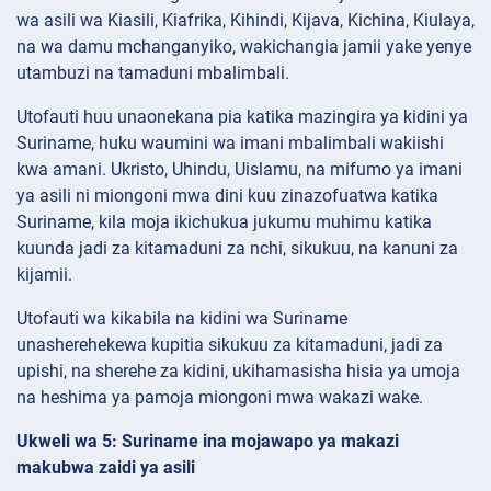
wa asili wa Kiasili, Kiafrika, Kihindi, Kijava, Kichina, Kiulaya,
na wa damu mchanganyiko, wakichangia jamii yake yenye
utambuzi na tamaduni mbalimbali.
Utofauti huu unaonekana pia katika mazingira ya kidini ya
Suriname, huku waumini wa imani mbalimbali wakiishi
kwa amani. Ukristo, Uhindu, Uislamu, na mifumo ya imani
ya asili ni miongoni mwa dini kuu zinazofuatwa katika
Suriname, kila moja ikichukua jukumu muhimu katika
kuunda jadi za kitamaduni za nchi, sikukuu, na kanuni za
kijamii.
Utofauti wa kikabila na kidini wa Suriname
unasherehekewa kupitia sikukuu za kitamaduni, jadi za
upishi, na sherehe za kidini, ukihamasisha hisia ya umoja
na heshima ya pamoja miongoni mwa wakazi wake.
Ukweli wa 5: Suriname ina mojawapo ya makazi
makubwa zaidi ya asili