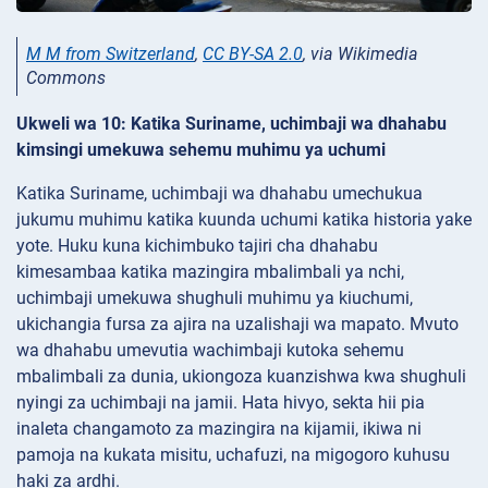
M M from Switzerland
,
CC BY-SA 2.0
, via Wikimedia
Commons
Ukweli wa 10: Katika Suriname, uchimbaji wa dhahabu
kimsingi umekuwa sehemu muhimu ya uchumi
Katika Suriname, uchimbaji wa dhahabu umechukua
jukumu muhimu katika kuunda uchumi katika historia yake
yote. Huku kuna kichimbuko tajiri cha dhahabu
kimesambaa katika mazingira mbalimbali ya nchi,
uchimbaji umekuwa shughuli muhimu ya kiuchumi,
ukichangia fursa za ajira na uzalishaji wa mapato. Mvuto
wa dhahabu umevutia wachimbaji kutoka sehemu
mbalimbali za dunia, ukiongoza kuanzishwa kwa shughuli
nyingi za uchimbaji na jamii. Hata hivyo, sekta hii pia
inaleta changamoto za mazingira na kijamii, ikiwa ni
pamoja na kukata misitu, uchafuzi, na migogoro kuhusu
haki za ardhi.