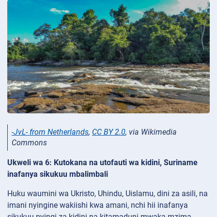
-JvL- from Netherlands
,
CC BY 2.0
, via Wikimedia
Commons
Ukweli wa 6: Kutokana na utofauti wa kidini, Suriname
inafanya sikukuu mbalimbali
Huku waumini wa Ukristo, Uhindu, Uislamu, dini za asili, na
imani nyingine wakiishi kwa amani, nchi hii inafanya
sikukuu nyingi za kidini na kitamaduni mwaka mzima.