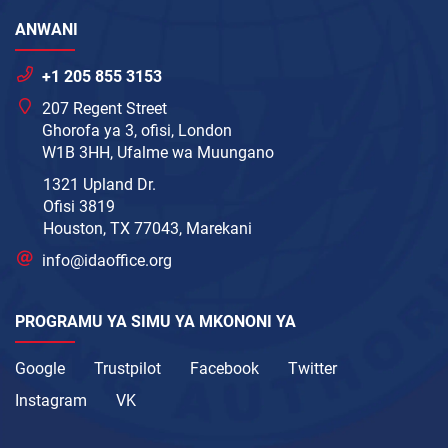
ANWANI
+1 205 855 3153
207 Regent Street
Ghorofa ya 3, ofisi, London
W1B 3HH, Ufalme wa Muungano
1321 Upland Dr.
Ofisi 3819
Houston, TX 77043, Marekani
info@idaoffice.org
PROGRAMU YA SIMU YA MKONONI YA
Google
Trustpilot
Facebook
Twitter
Instagram
VK