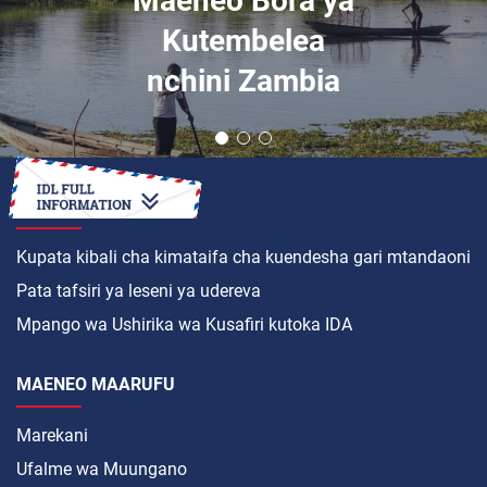
Kutembelea
nchini Zambia
JINSI YA
Kupata kibali cha kimataifa cha kuendesha gari mtandaoni
Pata tafsiri ya leseni ya udereva
Mpango wa Ushirika wa Kusafiri kutoka IDA
MAENEO MAARUFU
Marekani
Ufalme wa Muungano