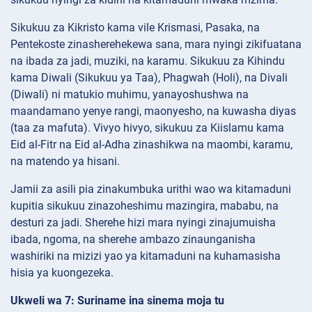
Sikukuu za Kikristo kama vile Krismasi, Pasaka, na
Pentekoste zinasherehekewa sana, mara nyingi zikifuatana
na ibada za jadi, muziki, na karamu. Sikukuu za Kihindu
kama Diwali (Sikukuu ya Taa), Phagwah (Holi), na Divali
(Diwali) ni matukio muhimu, yanayoshushwa na
maandamano yenye rangi, maonyesho, na kuwasha diyas
(taa za mafuta). Vivyo hivyo, sikukuu za Kiislamu kama
Eid al-Fitr na Eid al-Adha zinashikwa na maombi, karamu,
na matendo ya hisani.
Jamii za asili pia zinakumbuka urithi wao wa kitamaduni
kupitia sikukuu zinazoheshimu mazingira, mababu, na
desturi za jadi. Sherehe hizi mara nyingi zinajumuisha
ibada, ngoma, na sherehe ambazo zinaunganisha
washiriki na mizizi yao ya kitamaduni na kuhamasisha
hisia ya kuongezeka.
Ukweli wa 7: Suriname ina sinema moja tu