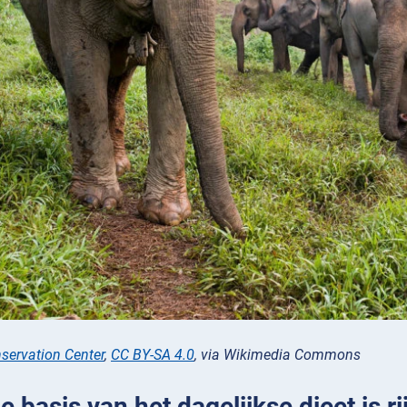
servation Center
,
CC BY-SA 4.0
, via Wikimedia Commons
De basis van het dagelijkse dieet is ri