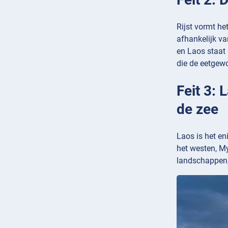
Rijst vormt he
afhankelijk va
en Laos staat 
die de eetgew
Feit 3: 
de zee
Laos is het en
het westen, M
landschappen, 