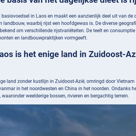
t basisvoedsel in Laos en maakt een aanzienlijk deel uit van de
n landbouw, waarbij rijst een hoofdgewas is. De diverse geografie
bekend om verschillende rijstvariëteiten. De teelt en consumptie v
oonten en landbouwpraktijken vormgeeft.
Laos is het enige land in Zuidoost-A
ige land zonder kustlijn in Zuidoost-Azië, omringd door Vietnam
yanmar in het noordwesten en China in het noorden. Ondanks het
waaronder weelderige bossen, rivieren en bergachtig terrein.