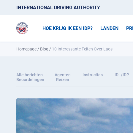
INTERNATIONAL DRIVING AUTHORITY
HOE KRIJG IK EEN IDP?
LANDEN
PR
Homepage
/
Blog
/
10 Interessante Feiten Over Laos
Alle berichten
Agenten
Instructies
IDL/IDP
Beoordelingen
Reizen