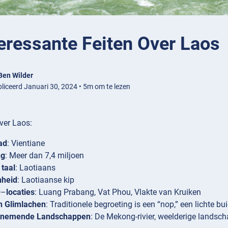
eressante Feiten Over Laos
Ben Wilder
liceerd Januari 30, 2024 • 5m om te lezen
over Laos:
ad
: Vientiane
ng
: Meer dan 7,4 miljoen
 taal
: Laotiaans
heid
: Laotiaanse kip
O
–
locaties
: Luang Prabang, Vat Phou, Vlakte van Kruiken
n Glimlachen
: Traditionele begroeting is een “nop,” een lichte 
nemende Landschappen
: De Mekong-rivier, weelderige landsc