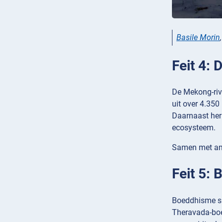
Basile Morin
Feit 4: 
De Mekong-rivi
uit over 4.350
Daarnaast herb
ecosysteem.
Samen met and
Feit 5:
Boeddhisme spe
Theravada-boed