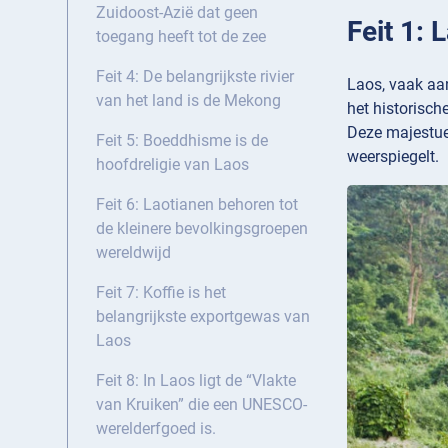
Zuidoost-Azië dat geen
Feit 1: 
toegang heeft tot de zee
Feit 4: De belangrijkste rivier
Laos, vaak aan
van het land is de Mekong
het historisch
Deze majestue
Feit 5: Boeddhisme is de
weerspiegelt.
hoofdreligie van Laos
Feit 6: Laotianen behoren tot
de kleinere bevolkingsgroepen
wereldwijd
Feit 7: Koffie is het
belangrijkste exportgewas van
Laos
Feit 8: In Laos ligt de “Vlakte
van Kruiken” die een UNESCO-
werelderfgoed is.