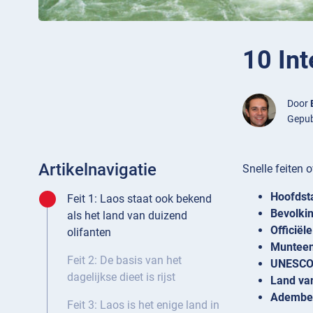
10 Int
Door
Gepub
Artikelnavigatie
Snelle feiten 
Hoofdst
Feit 1: Laos staat ook bekend
Bevolki
als het land van duizend
Officiële
olifanten
Munteen
Feit 2: De basis van het
UNESC
dagelijkse dieet is rijst
Land va
Adembe
Feit 3: Laos is het enige land in