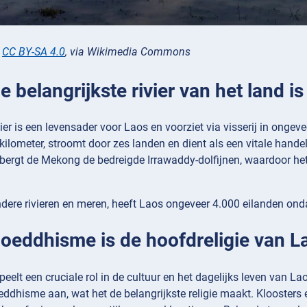
,
CC BY-SA 4.0
, via Wikimedia Commons
De belangrijkste rivier van het land 
er is een levensader voor Laos en voorziet via visserij in ongevee
 kilometer, stroomt door zes landen en dient als een vitale hande
ergt de Mekong de bedreigde Irrawaddy-dolfijnen, waardoor het 
ere rivieren en meren, heeft Laos ongeveer 4.000 eilanden onda
 Boeddhisme is de hoofdreligie van L
elt een cruciale rol in de cultuur en het dagelijks leven van L
dhisme aan, wat het de belangrijkste religie maakt. Kloosters 