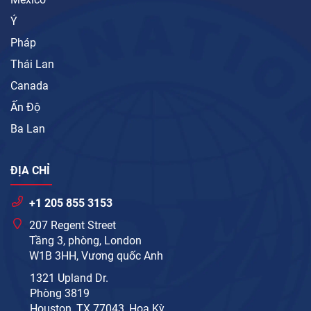
Ý
Pháp
Thái Lan
Canada
Ấn Độ
Ba Lan
ĐỊA CHỈ
+1 205 855 3153
207 Regent Street
Tầng 3, phòng, London
W1B 3HH, Vương quốc Anh
1321 Upland Dr.
Phòng 3819
Houston, TX 77043, Hoa Kỳ