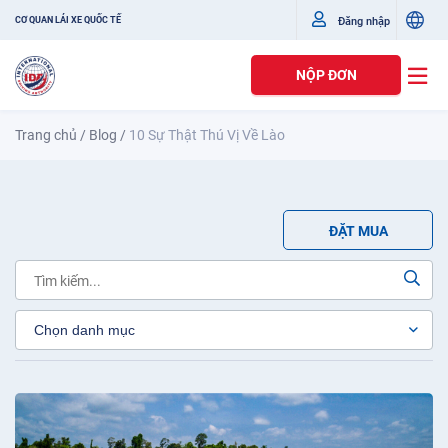
Đăng nhập
CƠ QUAN LÁI XE QUỐC TẾ
NỘP ĐƠN
Trang chủ
/
Blog
/
10 Sự Thật Thú Vị Về Lào
ĐẶT MUA