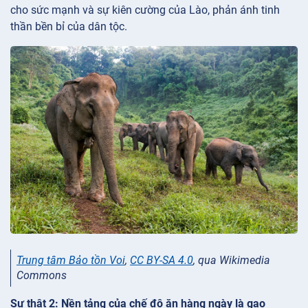
cho sức mạnh và sự kiên cường của Lào, phản ánh tinh
thần bền bỉ của dân tộc.
Trung tâm Bảo tồn Voi
,
CC BY-SA 4.0
, qua Wikimedia
Commons
Sự thật 2: Nền tảng của chế độ ăn hàng ngày là gạo