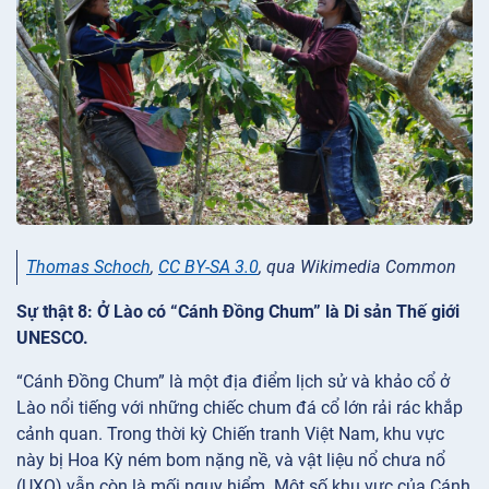
Thomas Schoch
,
CC BY-SA 3.0
, qua Wikimedia Common
Sự thật 8: Ở Lào có “Cánh Đồng Chum” là Di sản Thế giới
UNESCO.
“Cánh Đồng Chum” là một địa điểm lịch sử và khảo cổ ở
Lào nổi tiếng với những chiếc chum đá cổ lớn rải rác khắp
cảnh quan. Trong thời kỳ Chiến tranh Việt Nam, khu vực
này bị Hoa Kỳ ném bom nặng nề, và vật liệu nổ chưa nổ
(UXO) vẫn còn là mối nguy hiểm. Một số khu vực của Cánh