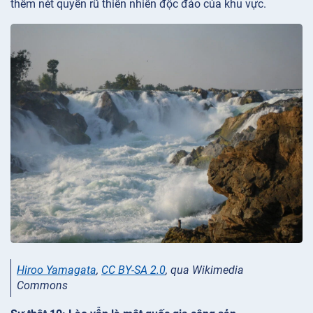
thêm nét quyến rũ thiên nhiên độc đáo của khu vực.
Hiroo Yamagata
,
CC BY-SA 2.0
, qua Wikimedia
Commons