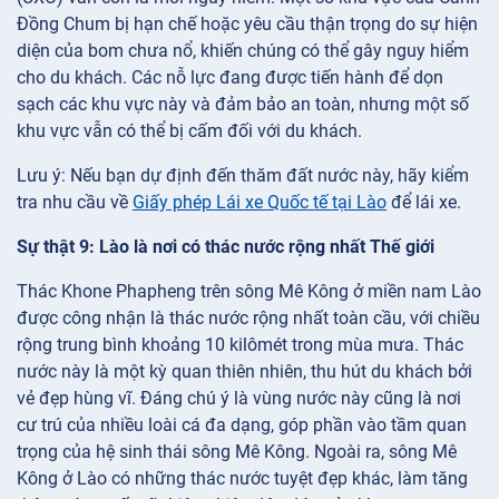
Đồng Chum bị hạn chế hoặc yêu cầu thận trọng do sự hiện
diện của bom chưa nổ, khiến chúng có thể gây nguy hiểm
cho du khách. Các nỗ lực đang được tiến hành để dọn
sạch các khu vực này và đảm bảo an toàn, nhưng một số
khu vực vẫn có thể bị cấm đối với du khách.
Lưu ý: Nếu bạn dự định đến thăm đất nước này, hãy kiểm
tra nhu cầu về
Giấy phép Lái xe Quốc tế tại Lào
để lái xe.
Sự thật 9: Lào là nơi có thác nước rộng nhất Thế giới
Thác Khone Phapheng trên sông Mê Kông ở miền nam Lào
được công nhận là thác nước rộng nhất toàn cầu, với chiều
rộng trung bình khoảng 10 kilômét trong mùa mưa. Thác
nước này là một kỳ quan thiên nhiên, thu hút du khách bởi
vẻ đẹp hùng vĩ. Đáng chú ý là vùng nước này cũng là nơi
cư trú của nhiều loài cá đa dạng, góp phần vào tầm quan
trọng của hệ sinh thái sông Mê Kông. Ngoài ra, sông Mê
Kông ở Lào có những thác nước tuyệt đẹp khác, làm tăng