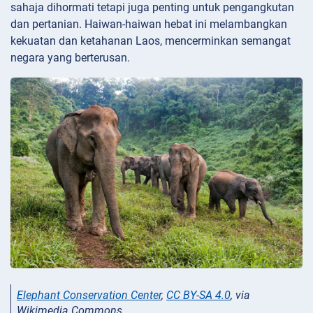
sahaja dihormati tetapi juga penting untuk pengangkutan
dan pertanian. Haiwan-haiwan hebat ini melambangkan
kekuatan dan ketahanan Laos, mencerminkan semangat
negara yang berterusan.
Elephant Conservation Center
,
CC BY-SA 4.0
, via
Wikimedia Commons