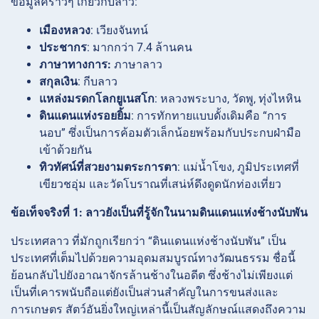
ข้อมูลคร่าวๆ เกี่ยวกับลาว:
เมืองหลวง
: เวียงจันทน์
ประชากร
: มากกว่า 7.4 ล้านคน
ภาษาทางการ:
ภาษาลาว
สกุลเงิน
: กีบลาว
แหล่งมรดกโลกยูเนสโก
: หลวงพระบาง, วัดพู, ทุ่งไหหิน
ดินแดนแห่งรอยยิ้ม
: การทักทายแบบดั้งเดิมคือ “การ
นอบ” ซึ่งเป็นการค้อมตัวเล็กน้อยพร้อมกับประกบฝ่ามือ
เข้าด้วยกัน
ทิวทัศน์ที่สวยงามตระการตา
: แม่น้ำโขง, ภูมิประเทศที่
เขียวชอุ่ม และวัดโบราณที่เสน่ห์ดึงดูดนักท่องเที่ยว
ข้อเท็จจริงที่ 1: ลาวยังเป็นที่รู้จักในนามดินแดนแห่งช้างนับพัน
ประเทศลาว ที่มักถูกเรียกว่า “ดินแดนแห่งช้างนับพัน” เป็น
ประเทศที่เต็มไปด้วยความอุดมสมบูรณ์ทางวัฒนธรรม ชื่อนี้
ย้อนกลับไปยังอาณาจักรล้านช้างในอดีต ซึ่งช้างไม่เพียงแต่
เป็นที่เคารพนับถือแต่ยังเป็นส่วนสำคัญในการขนส่งและ
การเกษตร สัตว์อันยิ่งใหญ่เหล่านี้เป็นสัญลักษณ์แสดงถึงความ