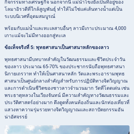
กิจกรรมทางเศรษฐกิจ นอกจากนี้ แม่น้ำโขงยังเป็นที่อยู่ของ
โลมาอิรวดีที่ใกล้สูญพันธุ์ ทำให้ไม่ใช่แค่เส้นทางน้ำแต่เป็น
ระบบนิเวศที่อุดมสมบูรณ์
พร้อมกับแม่น้ำและทะเลสาบอื่นๆ ลาวมีเกาะประมาณ 4,000
เกาะแม้จะไม่มีทางออกสู่ทะเล
ข้อเท็จจริงที่ 5: พุทธศาสนาเป็นศาสนาหลักของลาว
พุทธศาสนามีบทบาทสำคัญในวัฒนธรรมและชีวิตประจำวัน
ของลาว ประมาณ 65-70% ของประชากรนับถือพุทธศาสนา
นิกายเถรวาท ทำให้เป็นศาสนาหลัก วัดและพระอารามพุทธ
ศาสนาเป็นศูนย์กลางสำคัญสำหรับการปฏิบัติทางจิตวิญญาณ
และการดำเนินชีวิตของชาวลาวจำนวนมาก วัดที่โดดเด่น เช่น
พระธาตุหลวงในเวียงจันทน์ มีความสำคัญทางวัฒนธรรมและ
ประวัติศาสตร์อย่างมาก ดึงดูดทั้งคนท้องถิ่นและนักท่องเที่ยวที่
แสวงหาความรุ่มรวยทางจิตวิญญาณและสถาปัตยกรรมอัน
น่าอัศจรรย์