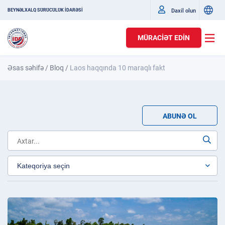
Daxil olun
BEYNƏLXALQ SÜRÜCÜLÜK İDARƏSİ
MÜRACIƏT EDIN
Əsas səhifə
/
Bloq
/
Laos haqqında 10 maraqlı fakt
ABUNƏ OL