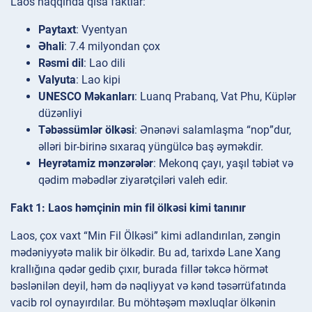
Laos haqqında qısa faktlar:
Paytaxt
: Vyentyan
Əhali
: 7.4 milyondan çox
Rəsmi dil
: Lao dili
Valyuta
: Lao kipi
UNESCO Məkanları
: Luanq Prabanq, Vat Phu, Küplər
düzənliyi
Təbəssümlər ölkəsi
: Ənənəvi salamlaşma “nop”dur,
əlləri bir-birinə sıxaraq yüngülcə baş əyməkdir.
Heyrətamiz mənzərələr
: Mekonq çayı, yaşıl təbiət və
qədim məbədlər ziyarətçiləri valeh edir.
Fakt 1: Laos həmçinin min fil ölkəsi kimi tanınır
Laos, çox vaxt “Min Fil Ölkəsi” kimi adlandırılan, zəngin
mədəniyyətə malik bir ölkədir. Bu ad, tarixdə Lane Xang
krallığına qədər gedib çıxır, burada fillər təkcə hörmət
bəslənilən deyil, həm də nəqliyyat və kənd təsərrüfatında
vacib rol oynayırdılar. Bu möhtəşəm məxluqlar ölkənin