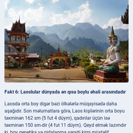
Fakt 6: Laoslular dünyada ən qısa boylu əhali arasındadır
Laosda orta boy digər bəzi ölkələrlə müqayisədə daha
aşağıdır. Son məlumatlara görə, Laos kişilərinin orta boyu
təxminən 162 sm (5 fut 4 düym), qadınlar üçün isə
təxminən 150 sm-dir (4 fut 11 düym). Qeyd etmək lazımdır
ki, boy genetika və qidalanma şəraiti kimi müxtəlif