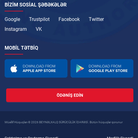
BIZIM SOSIAL ŞƏBƏKƏLƏR
Google
Trustpilot
Facebook
Twitter
Instagram
VK
MOBIL TƏTBIQ
ÖDƏNIŞ EDIN
Müəllif Hüquqları © 2026 BEYNƏLXALQ SÜRÜCÜLÜK İDARƏSİ. Bütün hüquqlar qorunur