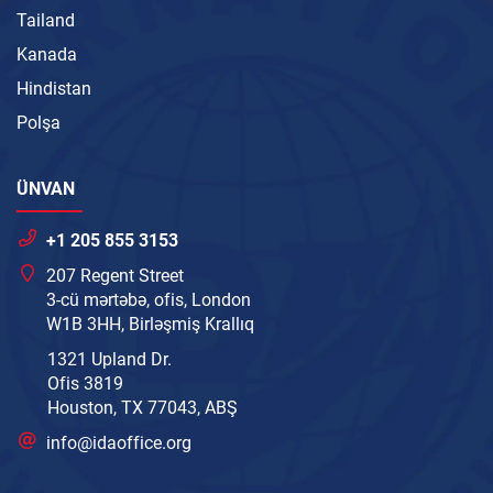
Tailand
Kanada
Hindistan
Polşa
ÜNVAN
+1 205 855 3153
207 Regent Street
3-cü mərtəbə, ofis, London
W1B 3HH, Birləşmiş Krallıq
1321 Upland Dr.
Ofis 3819
Houston, TX 77043, ABŞ
info@idaoffice.org