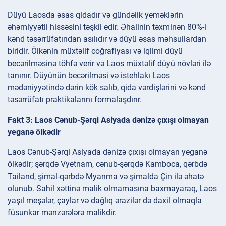
Düyü Laosda əsas qidadır və gündəlik yeməklərin
əhəmiyyətli hissəsini təşkil edir. Əhalinin təxminən 80%-i
kənd təsərrüfatından asılıdır və düyü əsas məhsullardan
biridir. Ölkənin müxtəlif coğrafiyası və iqlimi düyü
becərilməsinə töhfə verir və Laos müxtəlif düyü növləri ilə
tanınır. Düyünün becərilməsi və istehlakı Laos
mədəniyyətində dərin kök salıb, qida vərdişlərini və kənd
təsərrüfatı praktikalarını formalaşdırır.
Fakt 3: Laos Cənub-Şərqi Asiyada dənizə çıxışı olmayan
yeganə ölkədir
Laos Cənub-Şərqi Asiyada dənizə çıxışı olmayan yeganə
ölkədir; şərqdə Vyetnam, cənub-şərqdə Kamboca, qərbdə
Tailand, şimal-qərbdə Myanma və şimalda Çin ilə əhatə
olunub. Sahil xəttinə malik olmamasına baxmayaraq, Laos
yaşıl meşələr, çaylar və dağlıq ərazilər də daxil olmaqla
füsunkar mənzərələrə malikdir.