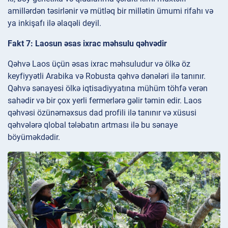
amillərdən təsirlənir və mütləq bir millətin ümumi rifahı və
ya inkişafı ilə əlaqəli deyil.
Fakt 7: Laosun əsas ixrac məhsulu qəhvədir
Qəhvə Laos üçün əsas ixrac məhsuludur və ölkə öz
keyfiyyətli Arabika və Robusta qəhvə dənələri ilə tanınır.
Qəhvə sənayesi ölkə iqtisadiyyatına mühüm töhfə verən
sahədir və bir çox yerli fermerlərə gəlir təmin edir. Laos
qəhvəsi özünəməxsus dad profili ilə tanınır və xüsusi
qəhvələrə qlobal tələbatın artması ilə bu sənaye
böyüməkdədir.