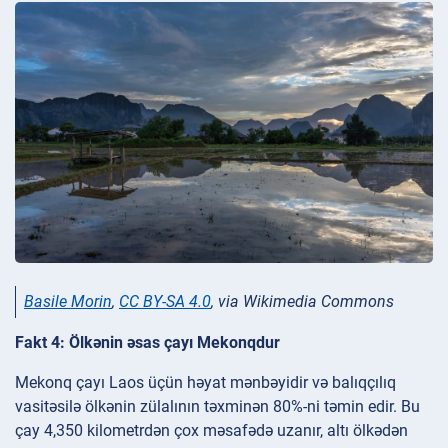
Basile Morin
,
CC BY-SA 4.0
, via Wikimedia Commons
Fakt 4: Ölkənin əsas çayı Mekonqdur
Mekonq çayı Laos üçün həyat mənbəyidir və balıqçılıq
vasitəsilə ölkənin zülalının təxminən 80%-ni təmin edir. Bu
çay 4,350 kilometrdən çox məsafədə uzanır, altı ölkədən