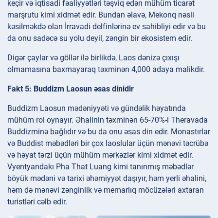
keçir və iqtisadi fəaliyyətləri təşviq edən mühüm ticarət
marşrutu kimi xidmət edir. Bundan əlavə, Mekonq nəsli
kəsilməkdə olan İrravadi delfinlərinə ev sahibliyi edir və bu
da onu sadəcə su yolu deyil, zəngin bir ekosistem edir.
Digər çaylar və göllər ilə birlikdə, Laos dənizə çıxışı
olmamasına baxmayaraq təxminən 4,000 adaya malikdir.
Fakt 5: Buddizm Laosun əsas dinidir
Buddizm Laosun mədəniyyəti və gündəlik həyatında
mühüm rol oynayır. Əhalinin təxminən 65-70%-i Theravada
Buddizminə bağlıdır və bu da onu əsas din edir. Monastırlar
və Buddist məbədləri bir çox laoslular üçün mənəvi təcrübə
və həyat tərzi üçün mühüm mərkəzlər kimi xidmət edir.
Vyentyandakı Pha That Luang kimi tanınmış məbədlər
böyük mədəni və tarixi əhəmiyyət daşıyır, həm yerli əhalini,
həm də mənəvi zənginlik və memarlıq möcüzələri axtaran
turistləri cəlb edir.