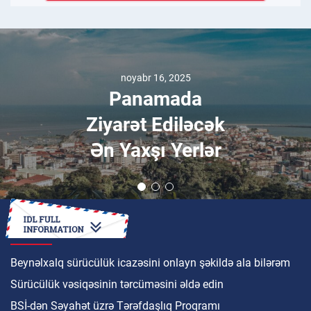
noyabr 16, 2025
Panamada
Ziyarət Ediləcək
Ən Yaxşı Yerlər
NECƏ
Beynəlxalq sürücülük icazəsini onlayn şəkildə ala bilərəm
Sürücülük vəsiqəsinin tərcüməsini əldə edin
BSİ-dən Səyahət üzrə Tərəfdaşlıq Proqramı