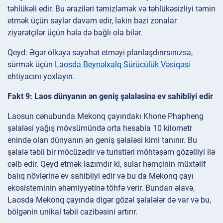
təhlükəli edir. Bu əraziləri təmizləmək və təhlükəsizliyi təmin
etmək üçün səylər davam edir, lakin bəzi zonalar
ziyarətçilər üçün hələ də bağlı ola bilər.
Qeyd: Əgər ölkəyə səyahət etməyi planlaşdırırsınızsa,
sürmək üçün
Laosda Beynəlxalq Sürücülük Vəsiqəsi
ehtiyacını yoxlayın.
Fakt 9: Laos dünyanın ən geniş şəlaləsinə ev sahibliyi edir
Laosun cənubunda Mekonq çayındakı Khone Phapheng
şəlaləsi yağış mövsümündə orta hesabla 10 kilometr
enində olan dünyanın ən geniş şəlaləsi kimi tanınır. Bu
şəlalə təbii bir möcüzədir və turistləri möhtəşəm gözəlliyi ilə
cəlb edir. Qeyd etmək lazımdır ki, sular həmçinin müxtəlif
balıq növlərinə ev sahibliyi edir və bu da Mekonq çayı
ekosisteminin əhəmiyyətinə töhfə verir. Bundan əlavə,
Laosda Mekonq çayında digər gözəl şəlalələr də var və bu,
bölgənin unikal təbii cazibəsini artırır.