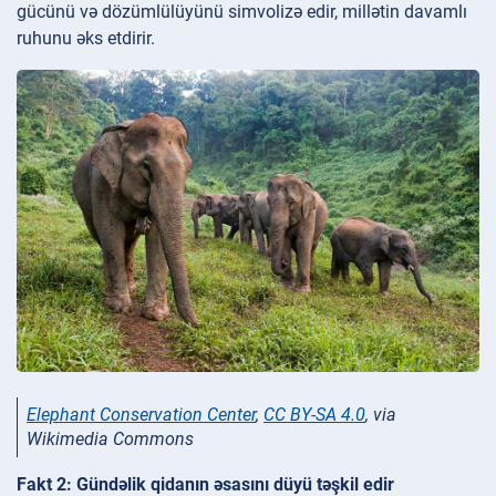
gücünü və dözümlülüyünü simvolizə edir, millətin davamlı
ruhunu əks etdirir.
Elephant Conservation Center
,
CC BY-SA 4.0
, via
Wikimedia Commons
Fakt 2: Gündəlik qidanın əsasını düyü təşkil edir