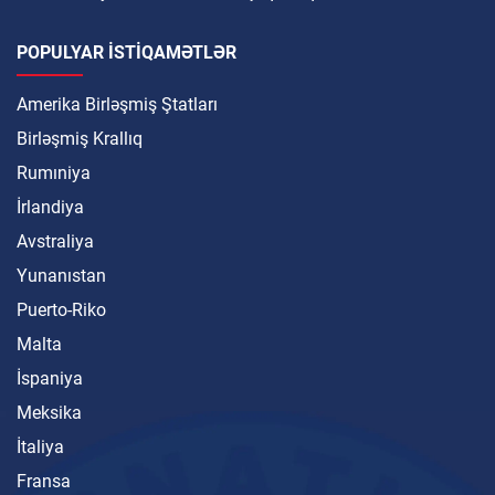
POPULYAR ISTIQAMƏTLƏR
Amerika Birləşmiş Ştatları
Birləşmiş Krallıq
Rumıniya
İrlandiya
Avstraliya
Yunanıstan
Puerto-Riko
Malta
İspaniya
Meksika
İtaliya
Fransa