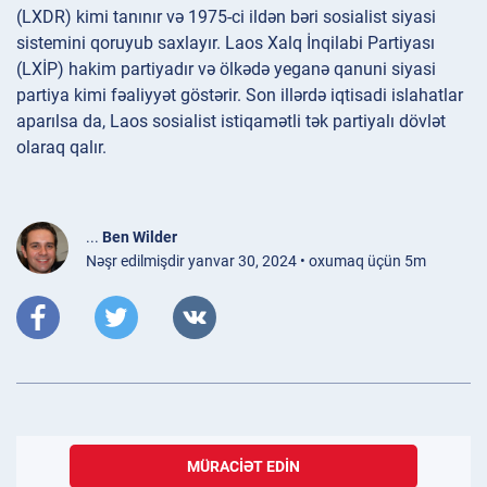
(LXDR) kimi tanınır və 1975-ci ildən bəri sosialist siyasi
sistemini qoruyub saxlayır. Laos Xalq İnqilabi Partiyası
(LXİP) hakim partiyadır və ölkədə yeganə qanuni siyasi
partiya kimi fəaliyyət göstərir. Son illərdə iqtisadi islahatlar
aparılsa da, Laos sosialist istiqamətli tək partiyalı dövlət
olaraq qalır.
...
Ben Wilder
Nəşr edilmişdir yanvar 30, 2024 • oxumaq üçün 5m
MÜRACIƏT EDIN