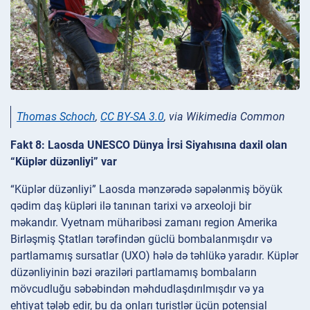
Thomas Schoch
,
CC BY-SA 3.0
, via Wikimedia Common
Fakt 8: Laosda UNESCO Dünya İrsi Siyahısına daxil olan
“Küplər düzənliyi” var
“Küplər düzənliyi” Laosda mənzərədə səpələnmiş böyük
qədim daş küpləri ilə tanınan tarixi və arxeoloji bir
məkandır. Vyetnam müharibəsi zamanı region Amerika
Birləşmiş Ştatları tərəfindən güclü bombalanmışdır və
partlamamış sursatlar (UXO) hələ də təhlükə yaradır. Küplər
düzənliyinin bəzi əraziləri partlamamış bombaların
mövcudluğu səbəbindən məhdudlaşdırılmışdır və ya
ehtiyat tələb edir, bu da onları turistlər üçün potensial