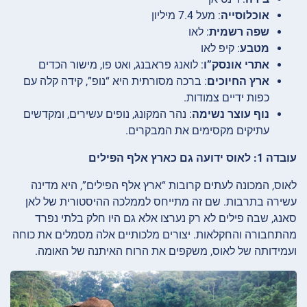
אוכלוסייה
: מעל 7.4 מיליון
שפה רשמית
: לאו
מטבע
: קיפ לאו
אתרי אונסק”ו
: לואנג פראבנג, ואט פו, מישור הכדים
ארץ החיוכים
: ברכה מסורתית היא “נופ”, קידה קלה עם
כפות ידיים צמודות.
נוף עוצר נשימה
: נהר המקונג, נופים עשירים, ומקדשים
עתיקים מקסימים את המבקרים.
עובדה 1: לאוס ידועה גם כארץ אלף הפילים
לאוס, המכונה לעתים קרובות “ארץ אלף הפילים”, היא מדינה
עשירה בתרבות. שם זה מתייחס לממלכה ההיסטורית של לאן
סאנג, שבה פילים לא רק נערצו אלא גם היו חלק בלתי נפרד
מהתחבורה והחקלאות. יצורים מלכותיים אלה מסמלים את כוחה
ועמידותה של לאוס, משקפים את הרוח האיתנה של האומה.