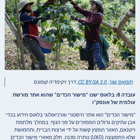
תומאס שוך
,
CC BY-SA 3.0
, דרך ויקימדיה קומונס
עובדה 8: בלאוס ישנו “מישור הכדים” שהוא אתר מורשת
עולמית של אונסק”ו
“מישור הכדים” הוא אתר היסטורי וארכיאולוגי בלאוס הידוע בכדי
אבן עתיקים גדולים המפוזרים על פני הנוף. במהלך מלחמת
וייטנאם, האזור הופצץ קשות על ידי ארצות הברית, ותחמושת
שלא התפוצצה (UXO) נותרה סכנה. חלק מאזורי מישור הכדים