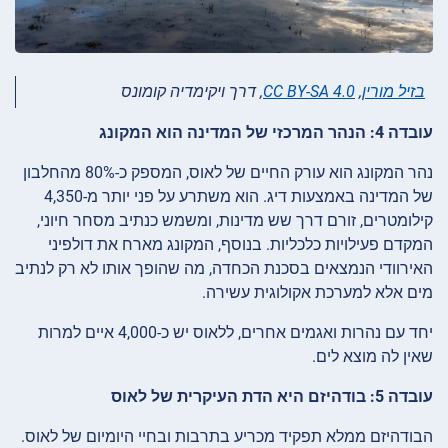
בזיל מורין
,
CC BY-SA 4.0
, דרך ויקימדיה קומונס
עובדה 4: הנהר המרכזי של המדינה הוא המקונג
נהר המקונג הוא עורק החיים של לאוס, המספק כ-80% מהחלבון
של המדינה באמצעות דיג. הוא משתרע על פני יותר מ-4,350
קילומטרים, זורם דרך שש מדינות, ומשמש כנתיב מסחר חיוני,
המקדם פעילויות כלכליות. בנוסף, המקונג מארח את דולפיני
האירוודי הנמצאים בסכנת הכחדה, מה שהופך אותו לא רק לנתיב
מים אלא למערכת אקולוגית עשירה.
יחד עם נהרות ואגמים אחרים, ללאוס יש כ-4,000 איים למרות
שאין לה מוצא לים.
עובדה 5: בודהיזם היא הדת העיקרית של לאוס
הבודהיזם ממלא תפקיד מכריע בתרבות ובחיי היומיום של לאוס.