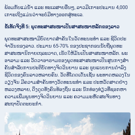
ພ້ອມກັບແມ່ນ້ຳ ແລະ ທະເລສາບອື່ນໆ, ລາວມີເກາະປະມານ 4,000
ເກາະເຖິງແມ່ນວ່າຈະບໍ່ມີທາງອອກສູ່ທະເລ.
ຂໍ້ເທັດຈິງທີ 5: ພຸດທະສາສະໜາເປັນສາສະໜາຫລັກຂອງລາວ
ພຸດທະສາສະໜາມີບົດບາດສໍາຄັນໃນວັດທະນະທໍາ ແລະ ຊີວິດປະ
ຈໍາວັນຂອງລາວ. ປະມານ 65-70% ຂອງປະຊາກອນນັບຖືພຸດທະ
ສາສະໜານິກາຍເຖລະວາດ, ເຮັດໃຫ້ມັນເປັນສາສະໜາຫລັກ. ພະ
ອາລາມ ແລະ ວັດວາອາຣາມຂອງພຸດທະສາສະໜາເປັນສູນກາງສໍາ
ຄັນສໍາລັບການປະຕິບັດທາງຈິດວິນຍານ ແລະ ຮູບແບບການດໍາລົງ
ຊີວິດຂອງຄົນລາວຫລາຍຄົນ. ວັດທີ່ໂດດເດັ່ນເຊັ່ນ ພະທາດຫລວງໃນ
ວຽງຈັນ ມີຄວາມສໍາຄັນທາງວັດທະນະທໍາ ແລະ ປະຫວັດສາດຢ່າງ
ຫລວງຫລາຍ, ດຶງດູດທັງຄົນທ້ອງຖິ່ນ ແລະ ນັກທ່ອງທ່ຽວທີ່ຊອກຫາ
ຄວາມເພີ່ມພູນທາງຈິດວິນຍານ ແລະ ຄວາມມະຫັດສະຈັນທາງ
ສະຖາປັດຕະຍະກໍາ.