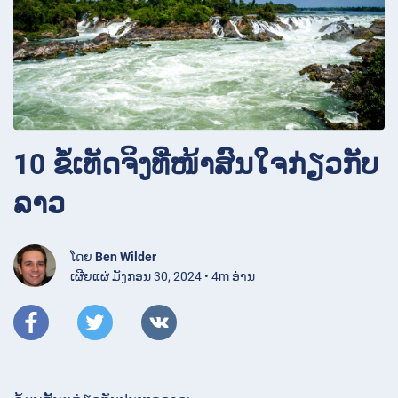
10 ຂໍ້ເທັດຈິງທີ່ໜ້າສົນໃຈກ່ຽວກັບ
ລາວ
ໂດຍ
Ben Wilder
ເຜີຍແຜ່ ມັງກອນ 30, 2024 • 4m ອ່ານ