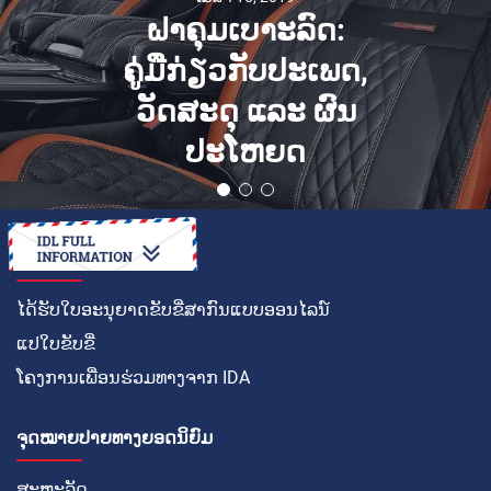
ຝາຄຸມເບາະລົດ:
ຄູ່ມືກ່ຽວກັບປະເພດ,
ວັດສະດຸ ແລະ ຜົນ
ປະໂຫຍດ
ວິທີໃນການ
ໄດ້ຮັບໃບອະນຸຍາດຂັບຂີ່ສາກົນແບບອອນໄລນ໌
ແປໃບຂັບຂີ່
ໂຄງການເພື່ອນຮ່ວມທາງຈາກ IDA
ຈຸດໝາຍປາຍທາງຍອດນິຍົມ
ສະຫະລັດ