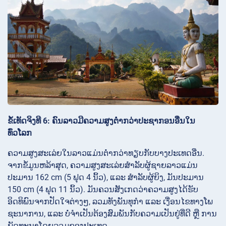
ຂໍ້ເທັດຈິງທີ 6: ຄົນລາວມີຄວາມສູງຕ່ຳກວ່າປະຊາກອນອື່ນໃນ
ທົ່ວໂລກ
ຄວາມສູງສະເລ່ຍໃນລາວແມ່ນຕ່ຳກວ່າທຽບກັບບາງປະເທດອື່ນ.
ຈາກຂໍ້ມູນຫລ້າສຸດ, ຄວາມສູງສະເລ່ຍສໍາລັບຜູ້ຊາຍລາວແມ່ນ
ປະມານ 162 cm (5 ຟຸດ 4 ນິ້ວ), ແລະ ສໍາລັບຜູ້ຍິງ, ມັນປະມານ
150 cm (4 ຟຸດ 11 ນິ້ວ). ມັນຄວນສັງເກດວ່າຄວາມສູງໄດ້ຮັບ
ອິດທິພົນຈາກປັດໃຈຕ່າງໆ, ລວມທັງພັນທຸກໍາ ແລະ ເງື່ອນໄຂທາງໂພ
ຊະນາການ, ແລະ ບໍ່ຈໍາເປັນຕ້ອງສົມພັນກັບຄວາມເປັນຢູ່ທີ່ດີ ຫຼື ການ
ພັດທະນາໂດຍລວມຂອງປະເທດ.