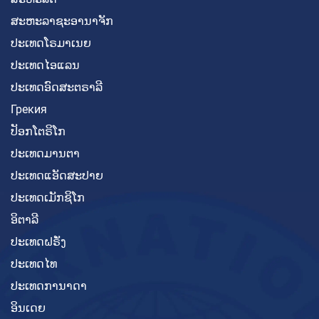
ສະຫະລາຊະອານາຈັກ
ປະເທດໂຣມາເນຍ
ປະເທດໄອແລນ
ປະເທດອົດສະຕຣາລີ
Грекия
ປັອກໂຕຣິໂກ
ປະເທດມານຕາ
ປະເທດແອັດສະປາຍ
ປະເທດເມັກຊິໂກ
ອິຕາລີ
ປະເທດຝຣັ່ງ
ປະເທດໄທ
ປະເທດການາດາ
ອິນເດຍ