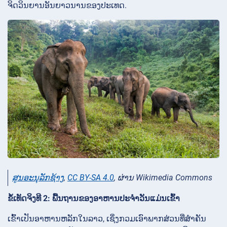
ຈິດວິນຍານອັນຍາວນານຂອງປະເທດ.
ສູນອະນຸລັກຊ້າງ
,
CC BY-SA 4.0
, ຜ່ານ Wikimedia Commons
ຂໍ້ເທັດຈິງທີ 2: ພື້ນຖານຂອງອາຫານປະຈໍາວັນແມ່ນເຂົ້າ
ເຂົ້າເປັນອາຫານຫລັກໃນລາວ, ເຊິ່ງກວມເອົາພາກສ່ວນທີ່ສໍາຄັນ