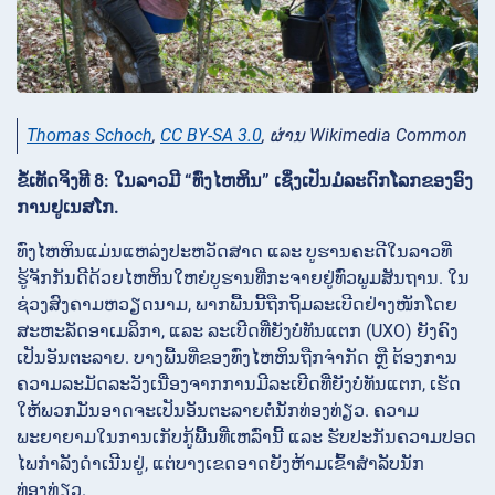
Thomas Schoch
,
CC BY-SA 3.0
, ຜ່ານ Wikimedia Common
ຂໍ້ເທັດຈິງທີ 8: ໃນລາວມີ “ທົ່ງໄຫຫິນ” ເຊິ່ງເປັນມໍລະດົກໂລກຂອງອົງ
ການຢູເນສໂກ.
ທົ່ງໄຫຫິນແມ່ນແຫລ່ງປະຫວັດສາດ ແລະ ບູຮານຄະດີໃນລາວທີ່
ຮູ້ຈັກກັນດີດ້ວຍໄຫຫິນໃຫຍ່ບູຮານທີ່ກະຈາຍຢູ່ທົ່ວພູມສັນຖານ. ໃນ
ຊ່ວງສົງຄາມຫວຽດນາມ, ພາກພື້ນນີ້ຖືກຖິ້ມລະເບີດຢ່າງໜັກໂດຍ
ສະຫະລັດອາເມລິກາ, ແລະ ລະເບີດທີ່ຍັງບໍ່ທັນແຕກ (UXO) ຍັງຄົງ
ເປັນອັນຕະລາຍ. ບາງພື້ນທີ່ຂອງທົ່ງໄຫຫິນຖືກຈໍາກັດ ຫຼື ຕ້ອງການ
ຄວາມລະມັດລະວັງເນື່ອງຈາກການມີລະເບີດທີ່ຍັງບໍ່ທັນແຕກ, ເຮັດ
ໃຫ້ພວກມັນອາດຈະເປັນອັນຕະລາຍຕໍ່ນັກທ່ອງທ່ຽວ. ຄວາມ
ພະຍາຍາມໃນການເກັບກູ້ພື້ນທີ່ເຫລົ່ານີ້ ແລະ ຮັບປະກັນຄວາມປອດ
ໄພກໍາລັງດໍາເນີນຢູ່, ແຕ່ບາງເຂດອາດຍັງຫ້າມເຂົ້າສໍາລັບນັກ
ທ່ອງທ່ຽວ.