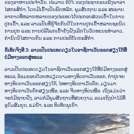
ຂອງອາຫານປະຈໍາວັນ. ປະມານ 80% ຂອງປະຊາກອນເພິ່ງພາອາ
ໄສກະສິກໍາ, ໂດຍມີເຂົ້າເປັນພືດຫລັກ. ພູມສັນຖານ ແລະ ສະພາບ
ອາກາດທີ່ຫລາກຫລາຍຂອງປະເທດໄດ້ປະກອບສ່ວນເຂົ້າໃນການ
ປູກເຂົ້າ, ແລະ ລາວເປັນທີ່ຮູ້ຈັກກັນດີໃນການປູກເຂົ້າຫລາຍຊະນິດ.
ການປູກ ແລະ ການບໍລິໂພກເຂົ້າຍັງຝັງເລິກໃນວັດທະນະທໍາລາວ,
ກໍານົດນິໄສການກິນ ແລະ ການປະຕິບັດກະສິກໍາ.
ຂໍ້ເທັດຈິງທີ 3: ລາວເປັນປະເທດດຽວໃນອາຊີຕາເວັນອອກສຽງໃຕ້ທີ່
ບໍ່ມີທາງອອກສູ່ທະເລ
ລາວເປັນປະເທດດຽວໃນອາຊີຕາເວັນອອກສຽງໃຕ້ທີ່ບໍ່ມີທາງອອກສູ່
ທະເລ, ອ້ອມຮອບດ້ວຍຫວຽດນາມທາງທິດຕາເວັນອອກ, ກໍາປູເຈຍ
ທາງທິດຕາເວັນອອກສຽງໃຕ້, ໄທທາງທິດຕາເວັນຕົກ, ມຽນມາ
ທາງທິດຕາເວັນຕົກສຽງເໜືອ, ແລະ ຈີນທາງທິດເໜືອ. ເຖິງແມ່ນວ່າ
ຈະບໍ່ມີຊາຍຝັ່ງ, ລາວກໍ່ມີພູມສັນຖານທີ່ສວຍງາມ, ລວມເຖິງປ່າໄມ້ທີ່
ອຸດົມສົມບູນ, ແມ່ນ້ຳ, ແລະ ທິວທັດພູເຂົາ.