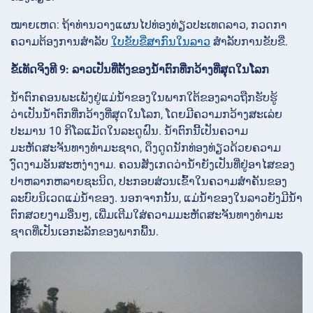
ໝາຍເຫດ: ຖ້າທ່ານວາງແຜນໄປທ່ອງທ່ຽວປະເທດລາວ, ກວດກາ
ຄວາມຕ້ອງການສໍາລັບ
ໃບຂັບຂີ່ສາກົນໃນລາວ
ສໍາລັບການຂັບຂີ່.
ຂໍ້ເທັດຈິງທີ 9: ລາວເປັນທີ່ຕັ້ງຂອງນ້ຳຕົກທີ່ກວ້າງທີ່ສຸດໃນໂລກ
ນ້ຳຕົກຄອນພະເພັງຢູ່ແມ່ນ້ຳຂອງໃນພາກໃຕ້ຂອງລາວຖືກຮັບຮູ້
ວ່າເປັນນ້ຳຕົກທີ່ກວ້າງທີ່ສຸດໃນໂລກ, ໂດຍມີຄວາມກວ້າງສະເລ່ຍ
ປະມານ 10 ກິໂລແມັດໃນລະດູຝົນ. ນ້ຳຕົກນີ້ເປັນຄວາມ
ມະຫັດສະຈັນທາງທໍາມະຊາດ, ດຶງດູດນັກທ່ອງທ່ຽວດ້ວຍຄວາມ
ງົດງາມອັນສະຫງ່າງາມ. ຄວນສັງເກດວ່ານ້ຳຍັງເປັນທີ່ຢູ່ອາໄສຂອງ
ປາຫລາກຫລາຍຊະນິດ, ປະກອບສ່ວນເຂົ້າໃນຄວາມສໍາຄັນຂອງ
ລະບົບນິເວດແມ່ນ້ຳຂອງ. ນອກຈາກນັ້ນ, ແມ່ນ້ຳຂອງໃນລາວຍັງມີນ້ຳ
ຕົກສວຍງາມອື່ນໆ, ເພີ່ມເຕີມໃສ່ຄວາມມະຫັດສະຈັນທາງທໍາມະ
ຊາດທີ່ເປັນເອກະລັກຂອງພາກພື້ນ.