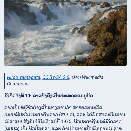
Hiroo Yamagata
,
CC BY-SA 2.0
, ຜ່ານ Wikimedia
Commons
ຂໍ້ເທັດຈິງທີ 10: ລາວຍັງຄົງເປັນປະເທດຄອມມູນິດ
ລາວເປັນທີ່ຮູ້ຈັກຢ່າງເປັນທາງການວ່າ ສາທາລະນະລັດ
ປະຊາທິປະໄຕ ປະຊາຊົນລາວ (ສປປລ), ແລະ ໄດ້ຮັກສາລະບົບການ
ເມືອງແບບສັງຄົມນິຍົມຕັ້ງແຕ່ປີ 1975. ພັກປະຊາຊົນປະຕິວັດລາວ
(ພປປລ) ເປັນພັກປົກຄອງ, ແລະ ດໍາເນີນການເປັນພັກການເມືອງທີ່