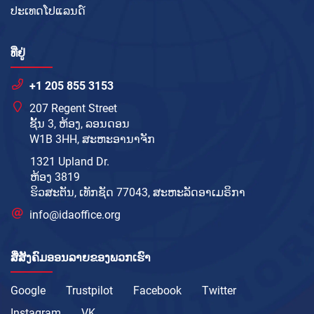
ປະເທດໂປແລນດ໌
ທີ່ຢູ່
+1 205 855 3153
207 Regent Street
ຊັ້ນ 3, ຫ້ອງ, ລອນດອນ
W1B 3HH, ສະຫະອານາຈັກ
1321 Upland Dr.
ຫ້ອງ 3819
ຮິວສະຕັນ, ເທັກຊັດ 77043, ສະຫະລັດອາເມຣິກາ
info@idaoffice.org
ສື່ສັງຄົມອອນລາຍຂອງພວກເຮົາ
Google
Trustpilot
Facebook
Twitter
Instagram
VK