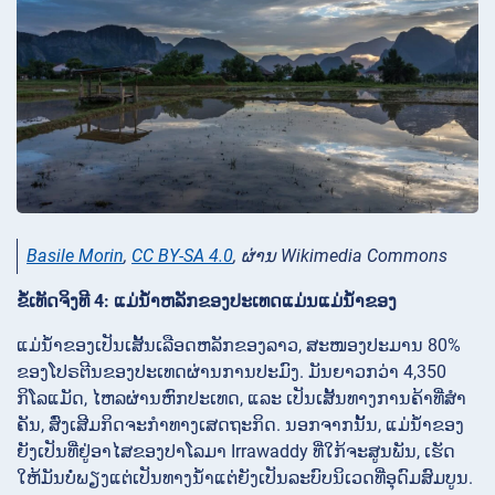
Basile Morin
,
CC BY-SA 4.0
, ຜ່ານ Wikimedia Commons
ຂໍ້ເທັດຈິງທີ 4: ແມ່ນ້ຳຫລັກຂອງປະເທດແມ່ນແມ່ນ້ຳຂອງ
ແມ່ນ້ຳຂອງເປັນເສັ້ນເລືອດຫລັກຂອງລາວ, ສະໜອງປະມານ 80%
ຂອງໂປຣຕີນຂອງປະເທດຜ່ານການປະມົງ. ມັນຍາວກວ່າ 4,350
ກິໂລແມັດ, ໄຫລຜ່ານຫົກປະເທດ, ແລະ ເປັນເສັ້ນທາງການຄ້າທີ່ສໍາ
ຄັນ, ສົ່ງເສີມກິດຈະກໍາທາງເສດຖະກິດ. ນອກຈາກນັ້ນ, ແມ່ນ້ຳຂອງ
ຍັງເປັນທີ່ຢູ່ອາໄສຂອງປາໂລມາ Irrawaddy ທີ່ໃກ້ຈະສູນພັນ, ເຮັດ
ໃຫ້ມັນບໍ່ພຽງແຕ່ເປັນທາງນ້ຳແຕ່ຍັງເປັນລະບົບນິເວດທີ່ອຸດົມສົມບູນ.