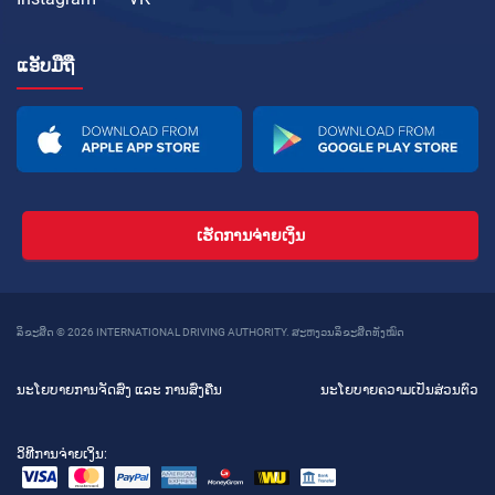
ແອັບມືຖື
ເຮັດການຈ່າຍເງິນ
ລິຂະສິດ © 2026 INTERNATIONAL DRIVING AUTHORITY. ສະຫງວນລິຂະສິດທັງໝົດ
ນະໂຍບາຍການຈັດສົ່ງ ແລະ ການສົ່ງຄືນ
ນະໂຍບາຍຄວາມເປັນສ່ວນຕົວ
ວິທີການຈ່າຍເງິນ: