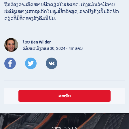
ຖືກຕ້ອງຕາມກົດໝາຍພັກດຽວໃນປະເທດ. ເຖິງແມ່ນວ່າມີການ
ປະຕິຮູບທາງເສດຖະກິດໃນຊຸມປີຫລ້າສຸດ, ລາວຍັງຄົງເປັນລັດພັກ
ດຽວທີ່ມີທິດທາງສັງຄົມນິຍົມ.
ໂດຍ
Ben Wilder
ເຜີຍແຜ່ ມັງກອນ 30, 2024 • 4m ອ່ານ
ສະໝັກ
ເມສາ 15, 2019