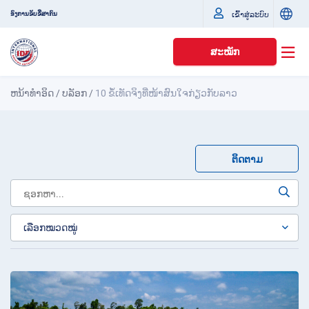
ເຂົ້າສູ່ລະບົບ
ອົງການຂັບຂີ່ສາກົນ
ສະໝັກ
ຫນ້າທໍາອິດ
/
ບລັອກ
/
10 ຂໍ້ເທັດຈິງທີ່ໜ້າສົນໃຈກ່ຽວກັບລາວ
ຕິດຕາມ