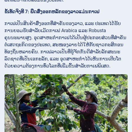
ຂໍ້ເທັດຈິງທີ 7: ພືດສົ່ງອອກຫລັກຂອງລາວແມ່ນກາເຟ
ກາເຟເປັນສິນຄ້າສົ່ງອອກທີ່ສໍາຄັນຂອງລາວ, ແລະ ປະເທດໄດ້ຮັບ
ການຍອມຮັບສໍາລັບເມັດກາເຟ Arabica ແລະ Robusta
ຄຸນນະພາບສູງ. ອຸດສາຫະກໍາກາເຟໄດ້ເປັນຜູ້ປະກອບສ່ວນທີ່ສໍາຄັນ
ຕໍ່ເສດຖະກິດຂອງປະເທດ, ສະໜອງລາຍໄດ້ໃຫ້ກັບຊາວກະສິກອນ
ທ້ອງຖິ່ນຫລາຍຄົນ. ກາເຟລາວເປັນທີ່ຮູ້ຈັກກັນດີສໍາລັບລັກສະນະ
ລົດຊາດທີ່ເປັນເອກະລັກ, ແລະ ອຸດສາຫະກໍາໄດ້ເຫັນການເຕີບໂຕ
ດ້ວຍຄວາມຕ້ອງການທົ່ວໂລກທີ່ເພີ່ມຂຶ້ນສໍາລັບກາເຟພິເສດ.