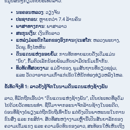
ຂໍ້ມູນສັ້ນໆກ່ຽວກັບປະເທດລາວ:
ນະຄອນຫລວງ
: ວຽງຈັນ
ປະຊາກອນ
: ຫຼາຍກວ່າ 7.4 ລ້ານຄົນ
ພາສາທາງການ
: ພາສາລາວ
ສະກຸນເງິນ
: ເງິນກີບລາວ
ແຫລ່ງມໍລະດົກໂລກຂອງອົງການ
ຢູ
ເນສໂກ
: ຫລວງພະບາງ,
ວັດພູ, ທົ່ງໄຫຫິນ
ດິນແດນແຫ່ງຮອຍຍິ້ມ
: ການທັກທາຍແບບດັ້ງເດີມແມ່ນ
“ນົບ”, ກົ້ມຕົວເລັກນ້ອຍພ້ອມກັບຝາມືປະນົມເຂົ້າກັນ.
ທິວທັດທີ່ສວຍງາມ
: ແມ່ນ້ຳຂອງ, ພູມສັນຖານທີ່ຂຽວຊອຸ່ມ,
ແລະ ວັດວາອາຣາມເກົ່າແກ່ເຮັດໃຫ້ນັກທ່ອງທ່ຽວຫລົງໄຫລ.
ຂໍ້ເທັດຈິງທີ 1: ລາວຍັງຮູ້ຈັກໃນນາມດິນແດນແຫ່ງຊ້າງພັນ
ລາວ, ທີ່ມັກຖືກເອີ້ນວ່າ “ດິນແດນແຫ່ງຊ້າງພັນ”, ເປັນປະເທດທີ່ອຸດົມ
ໄປດ້ວຍວັດທະນະທຳ. ຊື່ນີ້ມາຈາກອະນາຈັກລ້ານຊ້າງໃນອະດີດ,
ບ່ອນທີ່ຊ້າງບໍ່ພຽງແຕ່ຖືກນັບຖືເທົ່ານັ້ນ ແຕ່ຍັງເປັນພາຫະນະໃນການ
ຂົນສົ່ງ ແລະ ກະສິກໍາ. ສັດທີ່ສະຫງ່າງາມເຫຼົ່ານີ້ເປັນສັນຍາລັກຂອງ
ຄວາມເຂັ້ມແຂງ ແລະ ຄວາມອົດທົນຂອງລາວ, ສະທ້ອນໃຫ້ເຫັນເຖິງ