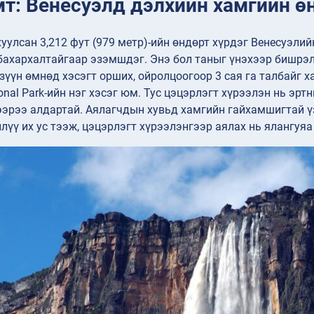
мт: Венесуэлд дэлхийн хамгийн ө
уулсан 3,212 фут (979 метр)-ийн өндөрт хүрдэг Венесуэлийн
бахархалтайгаар эзэмшдэг. Энэ бол таныг үнэхээр бишрэлд
зүүн өмнөд хэсэгт орших, ойролцоогоор 3 сая га талбайг 
nal Park-ийн нэг хэсэг юм. Тус цэцэрлэгт хүрээлэн нь эртний 
эрээ алдартай. Аялагчдын хувьд хамгийн гайхамшигтай ү
илүү их ус тээж, цэцэрлэгт хүрээлэнгээр аялах нь ялангуя