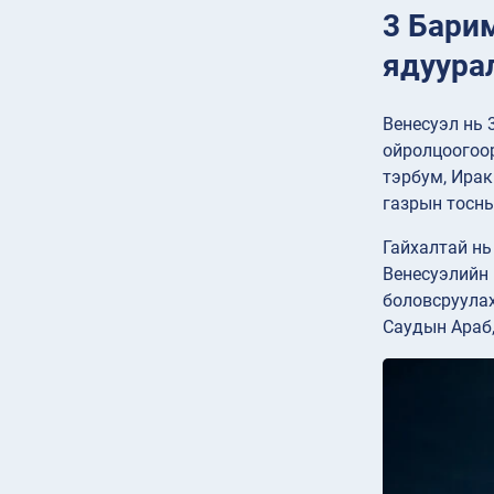
3 Бари
ядуурал
Венесуэл нь 
ойролцоогоор
тэрбум, Ирак
газрын тосны
Гайхалтай нь
Венесуэлийн 
боловсруулах
Саудын Араб,