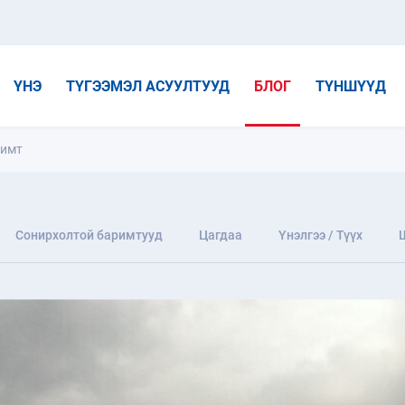
ҮНЭ
ТҮГЭЭМЭЛ АСУУЛТУУД
БЛОГ
ТҮНШҮҮД
римт
Сонирхолтой баримтууд
Цагдаа
Үнэлгээ / Түүх