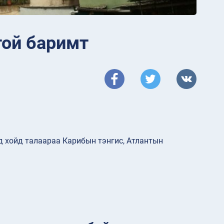
той баримт
 хойд талаараа Карибын тэнгис, Атлантын