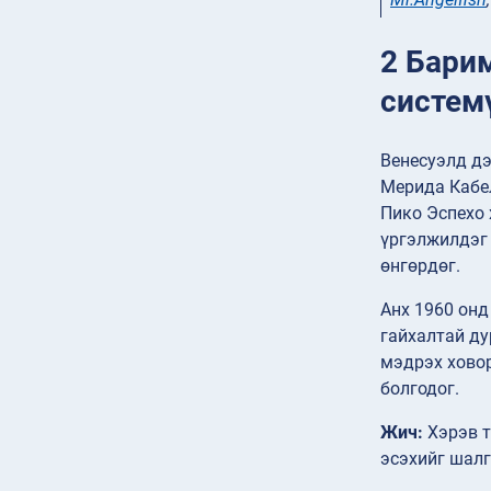
2 Бари
систем
Венесуэлд дэ
Мерида Кабе
Пико Эспехо 
үргэлжилдэг 
өнгөрдөг.
Анх 1960 онд
гайхалтай ду
мэдрэх ховор
болгодог.
Жич:
Хэрэв т
эсэхийг шал