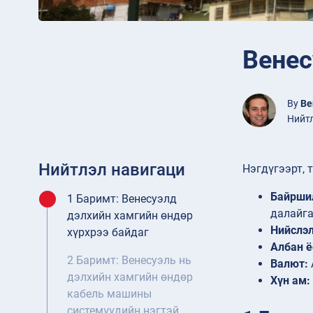
Венес
By
Be
Нийтл
Нийтлэл навигаци
Нэгдүгээрт, 
Байрши
1 Баримт: Венесуэлд
далайга
дэлхийн хамгийн өндөр
Нийслэл
хүрхрээ байдаг
Албан ё
2 Баримт: Венесуэль нь
Валют:
дэлхийн хамгийн өндөр
Хүн ам:
кабель машины
системүүдийн нэгтэй