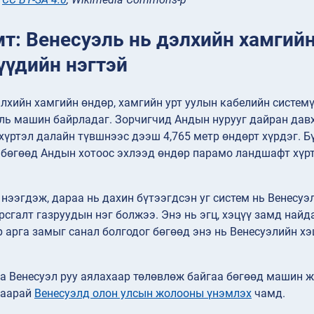
мт: Венесуэль нь дэлхийн хамги
үүдийн нэгтэй
лхийн хамгийн өндөр, хамгийн урт уулын кабелийн систем
ль машин байрладаг. Зорчигчид Андын нурууг дайран дав
хүртэл далайн түвшнээс дээш 4,765 метр өндөрт хүрдэг. Б
бөгөөд Андын хотоос эхлээд өндөр парамо ландшафт хүрт
 нээгдэж, дараа нь дахин бүтээгдсэн уг систем нь Венесу
рсгалт газруудын нэг болжээ. Энэ нь эгц, хэцүү замд найд
 арга замыг санал болгодог бөгөөд энэ нь Венесуэлийн х
а Венесуэл руу аялахаар төлөвлөж байгаа бөгөөд машин 
гаарай
Венесуэлд олон улсын жолооны үнэмлэх
чамд.