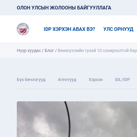
ОЛОН УЛСЫН ЖОЛООНЫ БАЙГУУЛЛАГА
IDP ХЭРХЭН АВАХ ВЭ?
УЛС ОРНУУД
Нүүр хуудас
/
Блог
/
Венесуэлийн тухай 10 сонирхолтой ба
Бүх бичлэгүүд
Агентууд
Хэрхэн
IDL/IDP