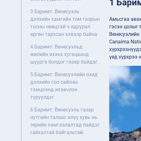
1 Бари
3 Баримт: Венесуэль
Амьсгаа авах
дэлхийн хамгийн том газрын
гэсэн цолыг 
тосны нөөцтэй ч ядуурал
Венесуэлийн 
өргөн тархсан хэвээр байна
Canaima Natio
4 Баримт: Венесуэльд
хүрхрээнүүдэ
жилийн ихэнх хугацаанд
үед хүрхрээ 
шуурга болдог газар байдаг.
5 Баримт: Венесуэлийн охид
дэлхийн гоо сайхны
тэмцээнд ихэвчлэн
түрүүлдэг
6 Баримт: Венесуэль газар
нутгийн талаас илүү хувь нь
төрийн хамгаалалтад байдаг
гайхалтай байгальтай.