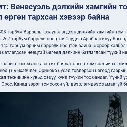
мт: Венесуэль дэлхийн хамгийн т
 өргөн тархсан хэвээр байна
303 тэрбум баррель гэж үнэлэгдсэн дэлхийн хамгийн том 
 267 тэрбум баррель нөөцтэй Саудын Арабаас илүү бөгөөд
 145 тэрбум орчим баррель нөөцтэй байна. Өөрөөр хэлбэл,
 батлагдсан нөөцтэй бөгөөд дэлхийн батлагдсан түүхий н
 газрын тосны энэ асар их баялаг өргөн хэмжээний хөгжил
нөөц нь ихэвчлэн Ориноко бүсэд төвлөрсөн бөгөөд газрын т
ад техникийн хувьд хэцүү, хүнд түүхий тос байдаг. Үүний ү
 Орос, Канад зэрэг томоохон үйлдвэрлэгчдээс хамаагүй ба