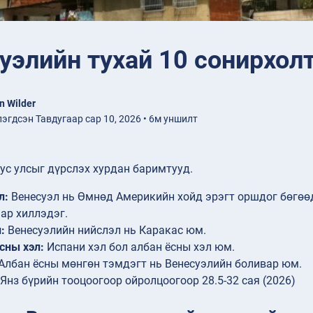
уэлийн тухай 10 сонирхол
n Wilder
эгдсэн Тавдугаар сар 10, 2026 • 6м уншилт
тус улсыг дүрслэх хурдан баримтууд.
л:
Венесуэл нь Өмнөд Америкийн хойд эрэгт оршдог бөгөөд
ар хиллэдэг.
:
Венесуэлийн нийслэл нь Каракас юм.
сны хэл:
Испани хэл бол албан ёсны хэл юм.
Албан ёсны мөнгөн тэмдэгт нь Венесуэлийн боливар юм.
Янз бүрийн тооцоогоор ойролцоогоор 28.5-32 сая (2026)