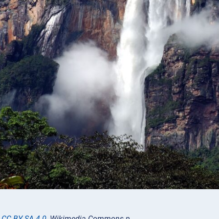
,
CC BY-SA 4.0
, Wikimedia Commons-р