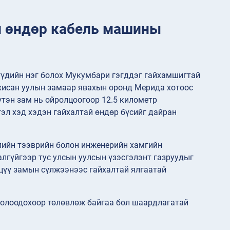
йн өндөр кабель машины
үүдийн нэг болох Мукумбари гэгддэг гайхамшигтай
хисан уулын замаар явахын оронд Мерида хотоос
үтэн зам нь ойролцоогоор 12.5 километр
эл хэд хэдэн гайхалтай өндөр бүсийг дайран
элийн тээврийн болон инженерийн хамгийн
алгүйгээр тус улсын уулсын үзэсгэлэнт газруудыг
эцүү замын сүлжээнээс гайхалтай ялгаатай
жолоодохоор төлөвлөж байгаа бол шаардлагатай