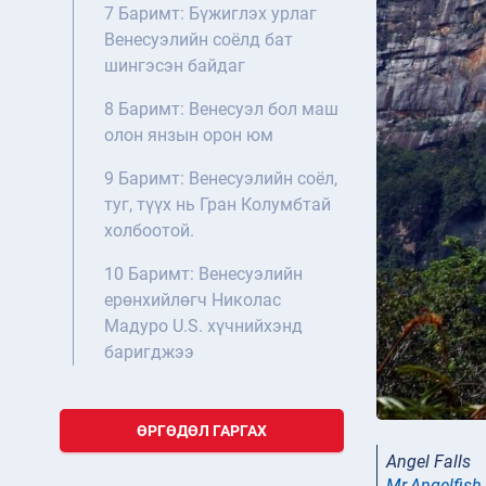
7 Баримт: Бүжиглэх урлаг
Венесуэлийн соёлд бат
шингэсэн байдаг
8 Баримт: Венесуэл бол маш
олон янзын орон юм
9 Баримт: Венесуэлийн соёл,
туг, түүх нь Гран Колумбтай
холбоотой.
10 Баримт: Венесуэлийн
ерөнхийлөгч Николас
Мадуро U.S. хүчнийхэнд
баригджээ
ӨРГӨДӨЛ ГАРГАХ
Angel Falls
Mr.Angelfish