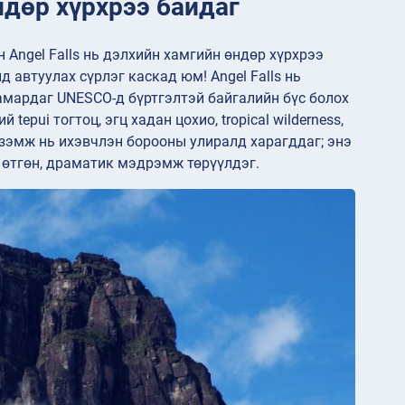
ндөр хүрхрээ байдаг
 Angel Falls нь дэлхийн хамгийн өндөр хүрхрээ
 автуулах сүрлэг каскад юм! Angel Falls нь
хамардаг UNESCO-д бүртгэлтэй байгалийн бүс болох
tepui тогтоц, эгц хадан цохио, tropical wilderness,
зэмж нь ихэвчлэн борооны улиралд харагддаг; энэ
а өтгөн, драматик мэдрэмж төрүүлдэг.