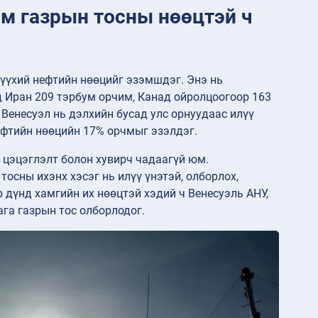
ом газрын тосны нөөцтэй ч
түүхий нефтийн нөөцийг эзэмшдэг. Энэ нь
 Иран 209 тэрбум орчим, Канад ойролцоогоор 163
 Венесуэл нь дэлхийн бусад улс орнуудаас илүү
ефтийн нөөцийн 17% орчмыг эзэлдэг.
 цэцэглэлт болон хувирч чадаагүй юм.
осны ихэнх хэсэг нь илүү үнэтэй, олборлох,
р дүнд хамгийн их нөөцтэй хэдий ч Венесуэль АНУ,
га газрын тос олборлодог.