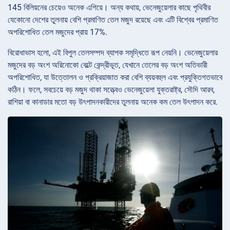
145 বিলিয়নের চেয়েও অনেক এগিয়ে। অন্য কথায়, ভেনেজুয়েলার কাছে পৃথিবীর
যেকোনো দেশের তুলনায় বেশি প্রমাণিত তেল মজুদ রয়েছে এবং এটি বিশ্বের প্রমাণিত
অপরিশোধিত তেল মজুদের প্রায় 17%.
বিরোধাভাস হলো, এই বিপুল তেলসম্পদ ব্যাপক সমৃদ্ধিতে রূপ নেয়নি। ভেনেজুয়েলার
মজুদের বড় অংশ অরিনোকো বেল্টে কেন্দ্রীভূত, যেখানে তেলের বড় অংশ অতিভারী
অপরিশোধিত, যা উত্তোলন ও প্রক্রিয়াজাত করা বেশি ব্যয়বহুল এবং প্রযুক্তিগতভাবে
কঠিন। ফলে, সবচেয়ে বড় মজুদ থাকা সত্ত্বেও ভেনেজুয়েলা যুক্তরাষ্ট্র, সৌদি আরব,
রাশিয়া বা কানাডার মতো বড় উৎপাদনকারীদের তুলনায় অনেক কম তেল উৎপাদন করে.