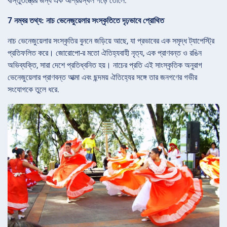
বাস্তুতন্ত্রের জন্য এক আশ্রয়স্থল গড়ে তোলে.
7 নম্বর তথ্য: নাচ ভেনেজুয়েলার সংস্কৃতিতে দৃঢ়ভাবে প্রোথিত
নাচ ভেনেজুয়েলার সংস্কৃতির বুননে জড়িয়ে আছে, যা প্রভাবের এক সমৃদ্ধ ট্যাপেস্ট্রি
প্রতিফলিত করে। জোরোপো-র মতো ঐতিহ্যবাহী নৃত্য, এক প্রাণবন্ত ও রঙিন
অভিব্যক্তি, সারা দেশে প্রতিধ্বনিত হয়। নাচের প্রতি এই সাংস্কৃতিক অনুরাগ
ভেনেজুয়েলার প্রাণবন্ত আত্মা এবং ছন্দময় ঐতিহ্যের সঙ্গে তার জনগণের গভীর
সংযোগকে তুলে ধরে.