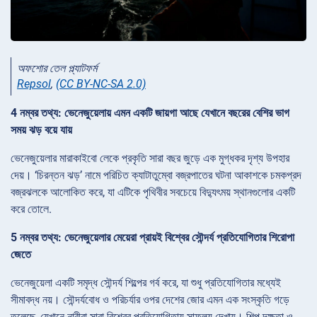
অফশোর তেল প্ল্যাটফর্ম
Repsol
,
(CC BY-NC-SA 2.0)
4 নম্বর তথ্য: ভেনেজুয়েলায় এমন একটি জায়গা আছে যেখানে বছরের বেশির ভাগ
সময় ঝড় বয়ে যায়
ভেনেজুয়েলার মারাকাইবো লেকে প্রকৃতি সারা বছর জুড়ে এক মুগ্ধকর দৃশ্য উপহার
দেয়। ‘চিরন্তন ঝড়’ নামে পরিচিত ক্যাটাতুম্বো বজ্রপাতের ঘটনা আকাশকে চমকপ্রদ
বজ্রঝলকে আলোকিত করে, যা এটিকে পৃথিবীর সবচেয়ে বিদ্যুৎময় স্থানগুলোর একটি
করে তোলে.
5 নম্বর তথ্য: ভেনেজুয়েলার মেয়েরা প্রায়ই বিশ্বের সৌন্দর্য প্রতিযোগিতার শিরোপা
জেতে
ভেনেজুয়েলা একটি সমৃদ্ধ সৌন্দর্য শিল্পের গর্ব করে, যা শুধু প্রতিযোগিতার মধ্যেই
সীমাবদ্ধ নয়। সৌন্দর্যবোধ ও পরিচর্যার ওপর দেশের জোর এমন এক সংস্কৃতি গড়ে
তুলেছে, যেখানে নারীরা সারা বিশ্বের প্রতিযোগিতায় সাফল্য দেখায়। শিল্প-দক্ষতা ও