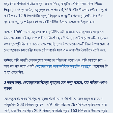
মধ্য দিয়ে বাঁকানো পাহাড়ি রাস্তা ধরে না গিয়ে, যাত্রীরা মেরিদা শহর থেকে Pico
Espejo পর্যন্ত ওঠেন, সমুদ্রপৃষ্ঠ থেকে প্রায় 4,765 মিটার উচ্চতায় পৌঁছে। পুরো
পথটি প্রায় 12.5 কিলোমিটার জুড়ে বিস্তৃত এবং আন্দীয় শহুরে দৃশ্যপট থেকে উচ্চ
প্যারামো ভূদৃশ্য পর্যন্ত বেশ কয়েকটি নাটকীয় উচ্চতা অঞ্চল অতিক্রম করে.
প্রথমে 1960 সালে চালু হয়ে পরে পুনর্নির্মিত এই ব্যবস্থা ভেনেজুয়েলার অন্যতম
উল্লেখযোগ্য পরিবহন ও প্রকৌশল নিদর্শন হয়ে উঠেছে। এটি খাড়া ও কঠিন সড়কের
ওপর পুরোপুরি নির্ভর না করে দেশের পাহাড়ি দৃশ্য উপভোগের একটি বিরল উপায় দেয়, যা
ভেনেজুয়েলার চ্যালেঞ্জিং সড়ক নেটওয়ার্কের সঙ্গে এক আকর্ষণীয় বৈপরীত্য তৈরি করে.
দ্রষ্টব্য:
যদি আপনি ভেনেজুয়েলা ভ্রমণের পরিকল্পনা করেন এবং গাড়ি চালাতে চান –
তবে আপনার জন্য একটি
ভেনেজুয়েলায় আন্তর্জাতিক ড্রাইভিং লাইসেন্স
প্রয়োজন কি
না তা দেখে নিন.
3 নম্বর তথ্য: ভেনেজুয়েলার বিশ্বের বৃহত্তম তেল মজুদ রয়েছে, তবে দারিদ্র্য এখনও
ব্যাপক
ভেনেজুয়েলার কাছে বিশ্বের বৃহত্তম প্রমাণিত অপরিশোধিত তেল মজুদ রয়েছে, যা
আনুমানিক 303 বিলিয়ন ব্যারেল। এটি সৌদি আরবের 267 বিলিয়ন ব্যারেলের চেয়ে
বেশি, এবং ইরানের প্রায় 209 বিলিয়ন, কানাডার প্রায় 163 বিলিয়ন ও ইরাকের প্রায়