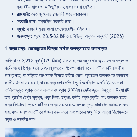
ক্যারিবীয় সাগর ও আটলান্টিক মহাসাগর দ্বারা বেষ্টিত।
রাজধানী:
ভেনেজুয়েলার রাজধানী শহর কারাকাস।
সরকারি ভাষা:
স্প্যানিশ সরকারি ভাষা।
মুদ্রা:
সরকারি মুদ্রা হলো ভেনেজুয়েলীয় বলিভার।
জনসংখ্যা:
প্রায় 28.5-32 মিলিয়ন, বিভিন্ন অনুমান অনুযায়ী (2026)
1 নম্বর তথ্য: ভেনেজুয়েলা বিশ্বের সর্বোচ্চ জলপ্রপাতের আবাসস্থল
অবিশ্বাস্য 3,212 ফুট (979 মিটার) উচ্চতায়, ভেনেজুয়েলার অ্যাঞ্জেল জলপ্রপাত
গর্বের সঙ্গে বিশ্বের সর্বোচ্চ জলপ্রপাতের শিরোপা ধারণ করে। এটি একটি রাজকীয়
জলপ্রপাত, যা সত্যিই আপনাকে বিস্ময়ে ভরিয়ে দেবে! অ্যাঞ্জেল জলপ্রপাত কানাইমা
জাতীয় উদ্যানের অংশ, যা ভেনেজুয়েলার দক্ষিণ-পূর্বে অবস্থিত একটি ইউনেস্কো-
তালিকাভুক্ত প্রাকৃতিক এলাকা এবং প্রায় 3 মিলিয়ন হেক্টর জুড়ে বিস্তৃত। উদ্যানটি
তার প্রাচীন টেপুই ভূদৃশ্য, খাড়া শিলা, উষ্ণমণ্ডলীয় বন্যপ্রকৃতি এবং জলপ্রপাতের
জন্য বিখ্যাত। ভ্রমণকারীদের জন্য সবচেয়ে চমকপ্রদ দৃশ্য সাধারণত বর্ষাকালে দেখা
যায়, যখন জলপ্রপাতটি বেশি জল বহন করে এবং পার্কের মধ্য দিয়ে যাত্রা বিশেষভাবে
সবুজ ও নাটকীয় লাগে.