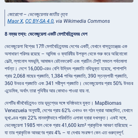
জোরোপো – ভেনেজুয়েলার জাতীয় নৃত্য
Maor X
,
CC BY-SA 4.0
, via Wikimedia Commons
8 নম্বর তথ্য: ভেনেজুয়েলা একটি মেগাবৈচিত্র্যময় দেশ
ভেনেজুয়েলা বিশ্বের 17টি মেগাবৈচিত্র্যময় দেশের একটি, যেখানে বাস্তুতন্ত্রের এক
অসাধারণ পরিসর রয়েছে – আন্দিজ ও ক্যারিবীয় উপকূল থেকে শুরু করে অরিনোকো
ডেল্টা, ল্লানোস সমভূমি, আমাজন রেইনফরেস্ট এবং প্রাচীন টেপুই সমতল পর্বতমালা
পর্যন্ত। দেশে 16,000-এরও বেশি উদ্ভিদ প্রজাতি নথিভুক্ত হয়েছে, পাশাপাশি
প্রায় 2,068 মাছের প্রজাতি, 1,384 পাখির প্রজাতি, 390 স্তন্যপায়ী প্রজাতি,
360 উভচর প্রজাতি এবং 341 সরীসৃপ প্রজাতি। ভেনেজুয়েলার প্রায় 50% উভচর
এন্ডেমিক, অর্থাৎ তারা পৃথিবীর আর কোথাও পাওয়া যায় না.
দেশটির জীববৈচিত্র্যও তার ভূদৃশ্যের সঙ্গে ঘনিষ্ঠভাবে যুক্ত। MapBiomas
Venezuela অনুযায়ী, দেশের প্রায় 62% এখনও বন গঠন দ্বারা আচ্ছাদিত, যেখানে
ভূখণ্ডের প্রায় 22% মানবসৃষ্টভাবে পরিবর্তিত এলাকা দ্বারা দখলকৃত। একই সঙ্গে,
ভেনেজুয়েলা 1985 সাল থেকে প্রায় 41,600 km² প্রাকৃতিক আবরণ হারিয়েছে –
যা তার প্রাকৃতিক আবরণের প্রায় 4% – যা দেখায় সংরক্ষণ কেন এত গুরুত্বপূর্ণ.