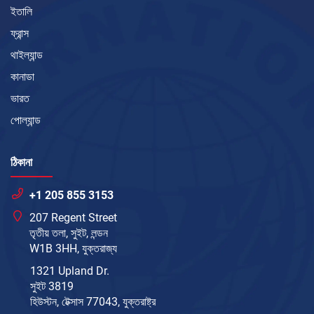
ইতালি
ফ্রান্স
থাইল্যান্ড
কানাডা
ভারত
পোল্যান্ড
ঠিকানা
+1 205 855 3153
207 Regent Street
তৃতীয় তলা, সুইট, লন্ডন
W1B 3HH, যুক্তরাজ্য
1321 Upland Dr.
সুইট 3819
হিউস্টন, টেক্সাস 77043, যুক্তরাষ্ট্র