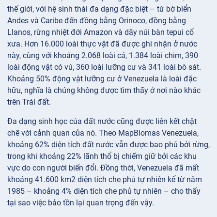
thế giới, với hệ sinh thái đa dạng đặc biệt – từ bờ biển
Andes và Caribe đến đồng bằng Orinoco, đồng bằng
Llanos, rừng nhiệt đới Amazon và dãy núi bàn tepui cổ
xưa. Hơn 16.000 loài thực vật đã được ghi nhận ở nước
này, cùng với khoảng 2.068 loài cá, 1.384 loài chim, 390
loài động vật có vú, 360 loài lưỡng cư và 341 loài bò sát.
Khoảng 50% động vật lưỡng cư ở Venezuela là loài đặc
hữu, nghĩa là chúng không được tìm thấy ở nơi nào khác
trên Trái đất.
Đa dạng sinh học của đất nước cũng được liên kết chặt
chẽ với cảnh quan của nó. Theo MapBiomas Venezuela,
khoảng 62% diện tích đất nước vẫn được bao phủ bởi rừng,
trong khi khoảng 22% lãnh thổ bị chiếm giữ bởi các khu
vực do con người biến đổi. Đồng thời, Venezuela đã mất
khoảng 41.600 km2 diện tích che phủ tự nhiên kể từ năm
1985 – khoảng 4% diện tích che phủ tự nhiên – cho thấy
tại sao việc bảo tồn lại quan trọng đến vậy.