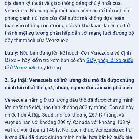
địa danh kỹ thuật và giao thông đáng chú ý nhất của
Venezuela. Nó cung cấp một cách hiếm có để trải nghiệm
phong cảnh núi non của đất nước mà không dựa hoàn
toàn vào những con đường dốc và khó khăn, khiến nó trở
thành một sự tương phản hấp dẫn với mạng lưới đường bộ
đầy thử thách của Venezuela.
Lưu ý:
Nếu bạn đang lên kế hoạch đến Venezuela và định
lái xe – hãy kiểm tra xem bạn có cần
Giấy phép lái xe quốc
tế ở Venezuela
hay không.
3. Sự thật: Venezuela có trữ lượng dầu mỏ đã được chứng
minh lớn nhất thế giới, nhưng nghèo đói vẫn còn phổ biến
Venezuela nắm giữ trữ lượng dầu thô đã được chứng minh
lớn nhất thế giới, ước tính khoảng 303 tỷ thùng. Con số này
nhiều hơn Ả Rập Saudi, nơi có khoảng 267 tỷ thùng, và
vượt xa Iran với khoảng 209 tỷ, Canada với khoảng 163 tỷ
và Iraq với khoảng 145 tỷ. Nói cách khác, Venezuela có trữ
lượng dầu đã được chứng minh nhiều hơn bất kỳ quốc gia