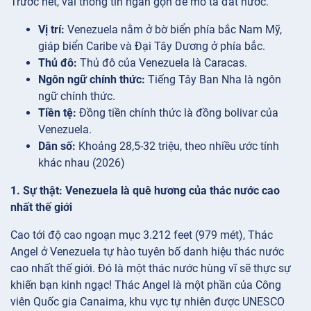
Trước hết, vài thông tin ngắn gọn để mô tả đất nước.
Vị trí:
Venezuela nằm ở bờ biển phía bắc Nam Mỹ,
giáp biển Caribe và Đại Tây Dương ở phía bắc.
Thủ đô:
Thủ đô của Venezuela là Caracas.
Ngôn ngữ chính thức:
Tiếng Tây Ban Nha là ngôn
ngữ chính thức.
Tiền tệ:
Đồng tiền chính thức là đồng bolivar của
Venezuela.
Dân số:
Khoảng 28,5-32 triệu, theo nhiều ước tính
khác nhau (2026)
1. Sự thật: Venezuela là quê hương của thác nước cao
nhất thế giới
Cao tới độ cao ngoạn mục 3.212 feet (979 mét), Thác
Angel ở Venezuela tự hào tuyên bố danh hiệu thác nước
cao nhất thế giới. Đó là một thác nước hùng vĩ sẽ thực sự
khiến bạn kinh ngạc! Thác Angel là một phần của Công
viên Quốc gia Canaima, khu vực tự nhiên được UNESCO