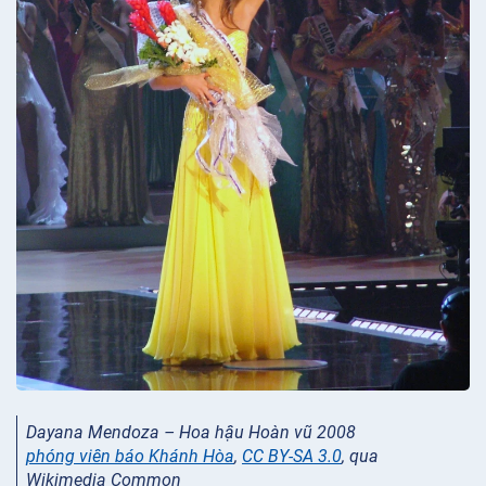
Dayana Mendoza – Hoa hậu Hoàn vũ 2008
phóng viên báo Khánh Hòa
,
CC BY-SA 3.0
, qua
Wikimedia Common