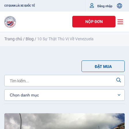
Đăng nhập
CƠ QUAN LÁI XE QUỐC TẾ
NỘP ĐƠN
Trang chủ
/
Blog
/
10 Sự Thật Thú Vị Về Venezuela
ĐẶT MUA