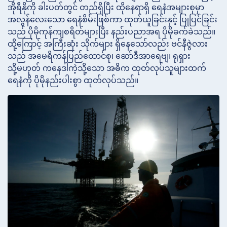
အိုရီနိုကို ခါးပတ်တွင် တည်ရှိပြီး ထိုနေရာရှိ ရေနံအများစုမှာ
အလွန်လေးသော ရေနံစိမ်းဖြစ်ကာ ထုတ်ယူခြင်းနှင့် ပြုပြင်ခြင်း
သည် ပိုမိုကုန်ကျစရိတ်များပြီး နည်းပညာအရ ပိုမိုခက်ခဲသည်။
ထို့ကြောင့် အကြီးဆုံး သိုက်များ ရှိနေသော်လည်း ဗင်နီဇွဲလား
သည် အမေရိကန်ပြည်ထောင်စု၊ ဆော်ဒီအာရေဗျ၊ ရုရှား
သို့မဟုတ် ကနေဒါကဲ့သို့သော အဓိက ထုတ်လုပ်သူများထက်
ရေနံကို ပိုမိုနည်းပါးစွာ ထုတ်လုပ်သည်။