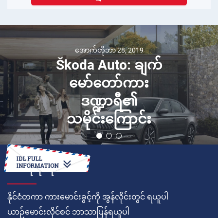
အောက်တိုဘာ 28, 2019
Škoda Auto: ချက်
မော်တော်ကား
ဒဏ္ဍာရီ၏
သမိုင်းကြောင်း
ဘယ်လိုလုပ်ရမလဲ
နိုင်ငံတကာ ကားမောင်းခွင့်ကို အွန်လိုင်းတွင် ရယူပါ
ယာဉ်မောင်းလိုင်စင် ဘာသာပြန်ရယူပါ