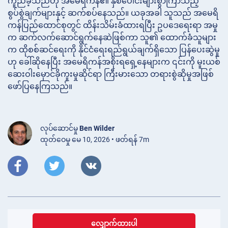
ကူညီခဲ့သည်ဟု အမေရိကန်၏ နှစ်ပေါင်းများစွာကြာသည့်
စွပ်စွဲချက်များနှင့် ဆက်စပ်နေသည်။ ယခုအခါ သူသည် အမေရိ
ကန်ပြည်ထောင်စုတွင် ထိန်းသိမ်းခံထားရပြီး ဥပဒေရေးရာ အမှု
က ဆက်လက်ဆောင်ရွက်နေဆဲဖြစ်ကာ သူ၏ ထောက်ခံသူများ
က ထိုစစ်ဆင်ရေးကို နိုင်ငံရေးရည်ရွယ်ချက်ရှိသော ပြန်ပေးဆွဲမှု
ဟု ခေါ်ဆိုနေပြီး အမေရိကန်အစိုးရရှေ့နေများက ၎င်းကို မူးယစ်
ဆေးဝါးမှောင်ခိုကူးမှုဆိုင်ရာ ကြီးမားသော တရားစွဲဆိုမှုအဖြစ်
ဖော်ပြနေကြသည်။
လုပ်ဆောင်မှု
Ben Wilder
ထုတ်ဝေမှု မေ 10, 2026 • ဖတ်ရန် 7m
လျှောက်ထားပါ