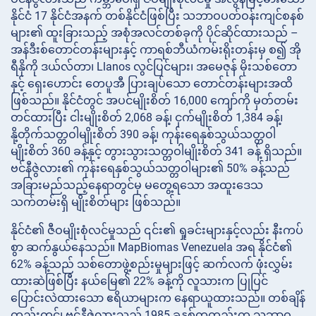
နိုင်ငံ 17 နိုင်ငံအနက် တစ်နိုင်ငံဖြစ်ပြီး သဘာဝပတ်ဝန်းကျင်စနစ်
များ၏ ထူးခြားသည့် အစုံအလင်တစ်ခုကို ပိုင်ဆိုင်ထားသည် –
အန်ဒီးစ်တောင်တန်းများနှင့် ကာရစ်ဘီယံကမ်းရိုးတန်းမှ စ၍ အို
ရီနိုကို ဒယ်လ်တာ၊ Llanos လွင်ပြင်များ၊ အမေဇုန် မိုးသစ်တော
နှင့် ရှေးဟောင်း တေပူအီ ပြားချပ်သော တောင်တန်းများအထိ
ဖြစ်သည်။ နိုင်ငံတွင် အပင်မျိုးစိတ် 16,000 ကျော်ကို မှတ်တမ်း
တင်ထားပြီး ငါးမျိုးစိတ် 2,068 ခန့်၊ ငှက်မျိုးစိတ် 1,384 ခန့်၊
နို့တိုက်သတ္တဝါမျိုးစိတ် 390 ခန့်၊ ကုန်းရေနှစ်သွယ်သတ္တဝါ
မျိုးစိတ် 360 ခန့်နှင့် တွားသွားသတ္တဝါမျိုးစိတ် 341 ခန့် ရှိသည်။
ဗင်နီဇွဲလား၏ ကုန်းရေနှစ်သွယ်သတ္တဝါများ၏ 50% ခန့်သည်
အခြားမည်သည့်နေရာတွင်မှ မတွေ့ရသော အထူးဒေသ
သက်တမ်းရှိ မျိုးစိတ်များ ဖြစ်သည်။
နိုင်ငံ၏ ဇီဝမျိုးစုံလင်မှုသည် ၎င်း၏ ရှုခင်းများနှင့်လည်း နီးကပ်
စွာ ဆက်နွယ်နေသည်။ MapBiomas Venezuela အရ နိုင်ငံ၏
62% ခန့်သည် သစ်တောဖွဲ့စည်းမှုများဖြင့် ဆက်လက် ဖုံးလွှမ်း
ထားဆဲဖြစ်ပြီး နယ်မြေ၏ 22% ခန့်ကို လူသားက ပြုပြင်
ပြောင်းလဲထားသော ဧရိယာများက နေရာယူထားသည်။ တစ်ချိန်
တည်းတွင်၊ ဗင်နီဇွဲလားသည် 1985 ခုနှစ်ကတည်းက သဘာဝ