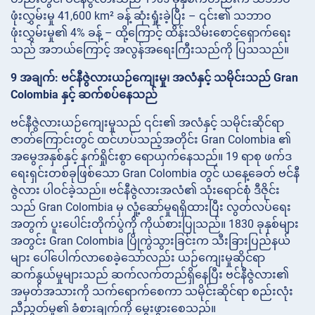
ဖုံးလွှမ်းမှု 41,600 km² ခန့် ဆုံးရှုံးခဲ့ပြီး – ၎င်း၏ သဘာဝ
ဖုံးလွှမ်းမှု၏ 4% ခန့် – ထို့ကြောင့် ထိန်းသိမ်းစောင့်ရှောက်ရေး
သည် အဘယ်ကြောင့် အလွန်အရေးကြီးသည်ကို ပြသသည်။
9 အချက်: ဗင်နီဇွဲလားယဉ်ကျေးမှု၊ အလံနှင့် သမိုင်းသည် Gran
Colombia နှင့် ဆက်စပ်နေသည်
ဗင်နီဇွဲလားယဉ်ကျေးမှုသည် ၎င်း၏ အလံနှင့် သမိုင်းဆိုင်ရာ
ဇာတ်ကြောင်းတွင် ထင်ဟပ်သည့်အတိုင်း Gran Colombia ၏
အမွေအနှစ်နှင့် နက်ရှိုင်းစွာ ရောယှက်နေသည်။ 19 ရာစု ဖက်ဒ
ရေးရှင်းတစ်ခုဖြစ်သော Gran Colombia တွင် ယနေ့ခေတ် ဗင်နီ
ဇွဲလား ပါဝင်ခဲ့သည်။ ဗင်နီဇွဲလားအလံ၏ သုံးရောင်စုံ ဒီဇိုင်း
သည် Gran Colombia မှ လှုံ့ဆော်မှုရရှိထားပြီး လွတ်လပ်ရေး
အတွက် ပူးပေါင်းတိုက်ပွဲကို ကိုယ်စားပြုသည်။ 1830 ခုနှစ်များ
အတွင်း Gran Colombia ပြိုကွဲသွားခြင်းက သီးခြားပြည်နယ်
များ ပေါ်ပေါက်လာစေခဲ့သော်လည်း ယဉ်ကျေးမှုဆိုင်ရာ
ဆက်နွယ်မှုများသည် ဆက်လက်တည်ရှိနေပြီး ဗင်နီဇွဲလား၏
အမှတ်အသားကို သက်ရောက်စေကာ သမိုင်းဆိုင်ရာ စည်းလုံး
ညီညွတ်မှု၏ ခံစားချက်ကို မွေးဖွားစေသည်။