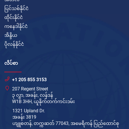
ပြင်သစ်နိုင်ငံ
ထိုင်းနိုင်ငံ
ကနေဒါနိုင်ငံ
အိန္ဒိယ
ပိုလန်နိုင်ငံ
လိပ်စာ
+1 205 855 3153
207 Regent Street
၃ လွှာ, အခန်း, လန်ဒန်
W1B 3HH, ယူနိုက်တက်ကင်းဒမ်း
1321 Upland Dr.
အခန်း 3819
ဟျူစတန်, တက္ကဆတ် 77043, အမေရိကန် ပြည်ထောင်စု