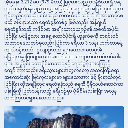
အံ့မခန်း 3,212 ပေ (979 မီတာ) မြင့်မားသည့် ဗင်နီဇွဲလားရှိ အန်
ဂျယ် ရေတံခွန်သည် ကမ္ဘာ့အမြင့်ဆုံး ရေတံခွန်အဖြစ် ဂုဏ်ယူစွာ
ရပ်တည်နေသည်။ ၎င်းသည် တကယ်ပင် သင့်ကို အံ့အားသင့်စေ
မည့် ခမ်းနားသော ရေတံခွန်တစ်ခု ဖြစ်သည်။ အန်ဂျယ်
ရေတံခွန်သည် ကနိုင်းမာ အမျိုးသားဥယျာဉ်၏ အစိတ်အပိုင်း
ဖြစ်ပြီး ဗင်နီဇွဲလား အရှေ့တောင်ပိုင်းရှိ ယူနက်စကို စာရင်းဝင်
သဘာဝဒေသတစ်ခုလည်း ဖြစ်ကာ ဧရိယာ 3 သန်း ဟက်တာခန့်
ကျယ်ဝန်းသည်။ ဥယျာဉ်သည် ရှေးဟောင်း တေပူအီ
မြေမျက်နှာပြင်များ၊ မတ်စောက်သော ကျောက်တောင်ကမ်းပါး
များ၊ အပူပိုင်း တောရိုင်းသဘာဝနှင့် ရေတံခွန်များကြောင့်
ကျော်ကြားသည်။ ခရီးသွားများအတွက်တော့ အထင်ကြီးစရာ
အကောင်းဆုံး မြင်ကွင်းများမှာ များသောအားဖြင့် မိုးရာသီတွင်
ဖြစ်ပြီး၊ ထိုအချိန်တွင် ရေတံခွန်သည် ရေကို ပိုမိုသယ်ဆောင်ကာ
ပန်းခြံကို ဖြတ်သန်းသည့် ခရီးစဉ်မှာ ပိုမိုစိမ်းလန်းပြီး အလွန်
တက်ကြွထင်ရှားနေတတ်သည်။