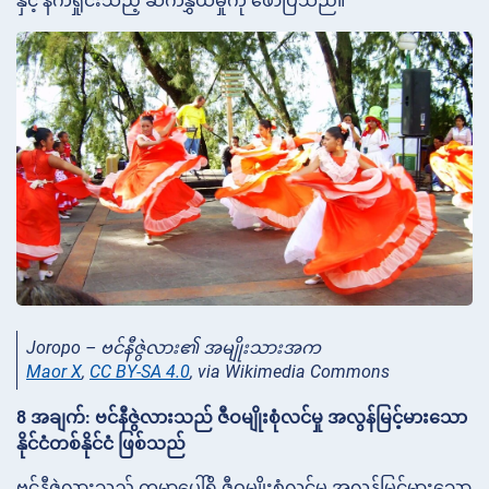
နှင့် နက်ရှိုင်းသည့် ဆက်နွှယ်မှုကို ဖော်ပြသည်။
Joropo – ဗင်နီဇွဲလား၏ အမျိုးသားအက
Maor X
,
CC BY-SA 4.0
, via Wikimedia Commons
8 အချက်: ဗင်နီဇွဲလားသည် ဇီဝမျိုးစုံလင်မှု အလွန်မြင့်မားသော
နိုင်ငံတစ်နိုင်ငံ ဖြစ်သည်
ဗင်နီဇွဲလားသည် ကမ္ဘာပေါ်ရှိ ဇီဝမျိုးစုံလင်မှု အလွန်မြင့်မားသော