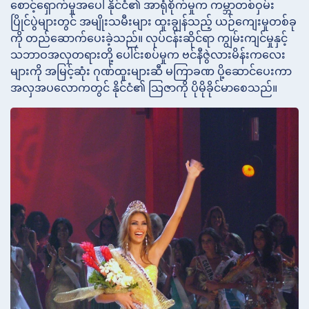
စောင့်ရှောက်မှုအပေါ် နိုင်ငံ၏ အာရုံစိုက်မှုက ကမ္ဘာတစ်ဝှမ်း
ပြိုင်ပွဲများတွင် အမျိုးသမီးများ ထူးချွန်သည့် ယဉ်ကျေးမှုတစ်ခု
ကို တည်ဆောက်ပေးခဲ့သည်။ လုပ်ငန်းဆိုင်ရာ ကျွမ်းကျင်မှုနှင့်
သဘာဝအလှတရားတို့ ပေါင်းစပ်မှုက ဗင်နီဇွဲလားမိန်းကလေး
များကို အမြင့်ဆုံး ဂုဏ်ထူးများဆီ မကြာခဏ ပို့ဆောင်ပေးကာ
အလှအပလောကတွင် နိုင်ငံ၏ သြဇာကို ပိုမိုခိုင်မာစေသည်။