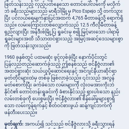
ဖြတ်သန်းသည့် လှည့်ပတ်နေသော တောင်ပေါ်လမ်းကို မလိုက်
ဘဲ ခရီးသည်များသည် မာရီဒါမြို့မှ Pico Espejo သို့ တက်သွား
ပြီး ပင်လယ်ရေမျက်နှာပြင်အထက် 4,765 မီတာခန့်သို့ ရောက်ရှိ
သည်။ လမ်းကြောင်းတစ်လျှောက်သည် 12.5 ကီလိုမီတာခန့်
ရှည်လျားပြီး အန်ဒီးစ်မြို့ပြ ရှုခင်းမှ စ၍ မြင့်မားသော ပါရာမို
ရှုခင်းများအထိ သိသာထင်ရှားသည့် အမြင့်အဆင့်ဒေသများစွာ
ကို ဖြတ်သန်းသွားသည်။
1960 ခုနှစ်တွင် ပထမဆုံး ဖွင့်လှစ်ခဲ့ပြီး နောက်ပိုင်းတွင်
ပြန်လည်တည်ဆောက်ခဲ့သည့် ဤစနစ်သည် ဗင်နီဇွဲလား၏
အထင်ရှားဆုံး သယ်ယူပို့ဆောင်ရေးနှင့် အင်ဂျင်နီယာဆိုင်ရာ
မှတ်တိုင်များထဲမှ တစ်ခု ဖြစ်လာခဲ့သည်။ ၎င်းသည် အလွန်
မတ်စောက်ပြီး ခက်ခဲသော လမ်းများကို လုံးဝမအားကိုးဘဲ
နိုင်ငံ၏ တောင်တန်းရှုခင်းကို ခံစားနိုင်သည့် ရှားပါးသော နည်း
လမ်းတစ်ခုကို ပေးစွမ်းပြီး ဗင်နီဇွဲလား၏ စိန်ခေါ်မှုများစွာရှိ
သော လမ်းကွန်ရက်နှင့် စိတ်ဝင်စားဖွယ် ဆန့်ကျင်ဘက်ကို
ဖန်တီးပေးသည်။
မှတ်ချက်:
အကယ်၍ သင်သည် ဗင်နီဇွဲလားသို့ ခရီးသွားရန်