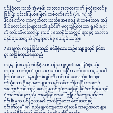
ဗင်နီဇွဲလားသည် အံ့မခန်း သဘာဝအလှတရား၏ ခိုလှုံရာတစ်ခု
ဖြစ်ပြီး ၎င်း၏ နယ်မြေ၏ တစ်ဝက်ကျော် (54,1%) ကို
နိုင်ငံတော်က ကာကွယ်ထားသည်။ အမေဇုန် မိုးသစ်တောမှ အန်
ဒီးစ်တောင်တန်းများအထိ၊ နိုင်ငံ၏ မတူကွဲပြားသော ရှုခင်းများ
ကို ထိန်းသိမ်းထားပြီး ရှားပါး တောရိုင်းသတ္တဝါများနှင့် သဘာဝ
စနစ်များအတွက် ခိုလှုံရာတစ်ခု ပေးစွမ်းသည်။
7 အချက်: ကခုန်ခြင်းသည် ဗင်နီဇွဲလားယဉ်ကျေးမှုတွင် ခိုင်မာ
စွာ အမြစ်တွယ်နေသည်
ကခုန်ခြင်းသည် ဗင်နီဇွဲလားယဉ်ကျေးမှု၏ အခြေခံဖွဲ့စည်း
တည်ဆောက်မှုထဲတွင် ယှက်ဖက်ထားပြီး သက်ရောက်မှုများ၏
ကြွယ်ဝသော ပန်းချီတစ်ချပ်ကို ထင်ဟပ်စေသည်။ Joropo
ကဲ့သို့သော ရိုးရာအကများက ရှင်သန်တက်ကြွပြီး အရောင်
အသွေးစုံလင်သည့် ဖော်ပြမှုတစ်ရပ်အနေဖြင့် နိုင်ငံတစ်ဝှမ်းတွင်
ပဲ့တင်ထပ်နေသည်။ ကခုန်ခြင်းအပေါ် ဤယဉ်ကျေးမှုဆိုင်ရာ
ရင်းနှီးမှုက ဗင်နီဇွဲလား၏ တက်ကြွသော စိတ်ဓာတ်နှင့်
၎င်း၏လူမျိုး၏ စည်းချက်ကျသော ထုံးတမ်းအစဉ်အလာများ