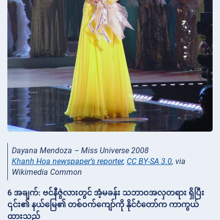
Dayana Mendoza – Miss Universe 2008
Khanh Hoa newspaper’s reporter
,
CC BY-SA 3.0
, via
Wikimedia Common
6 အချက်: ဗင်နီဇွဲလားတွင် အံ့မခန်း သဘာဝအလှတရား ရှိပြီး
၎င်း၏ နယ်မြေ၏ တစ်ဝက်ကျော်ကို နိုင်ငံတော်က ကာကွယ်
ထားသည်