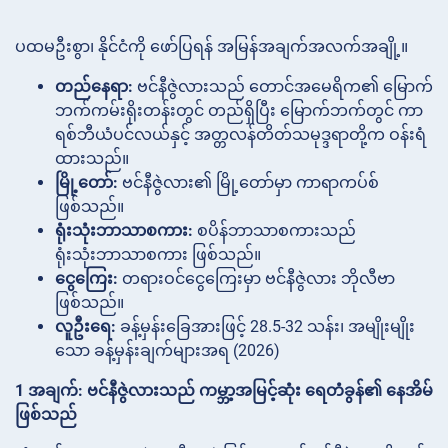
ပထမဦးစွာ၊ နိုင်ငံကို ဖော်ပြရန် အမြန်အချက်အလက်အချို့။
တည်နေရာ:
ဗင်နီဇွဲလားသည် တောင်အမေရိက၏ မြောက်
ဘက်ကမ်းရိုးတန်းတွင် တည်ရှိပြီး မြောက်ဘက်တွင် ကာ
ရစ်ဘီယံပင်လယ်နှင့် အတ္တလန်တိတ်သမုဒ္ဒရာတို့က ဝန်းရံ
ထားသည်။
မြို့တော်:
ဗင်နီဇွဲလား၏ မြို့တော်မှာ ကာရာကပ်စ်
ဖြစ်သည်။
ရုံးသုံးဘာသာစကား:
စပိန်ဘာသာစကားသည်
ရုံးသုံးဘာသာစကား ဖြစ်သည်။
ငွေကြေး:
တရားဝင်ငွေကြေးမှာ ဗင်နီဇွဲလား ဘိုလီဗာ
ဖြစ်သည်။
လူဦးရေ:
ခန့်မှန်းခြေအားဖြင့် 28.5-32 သန်း၊ အမျိုးမျိုး
သော ခန့်မှန်းချက်များအရ (2026)
1 အချက်: ဗင်နီဇွဲလားသည် ကမ္ဘာ့အမြင့်ဆုံး ရေတံခွန်၏ နေအိမ်
ဖြစ်သည်