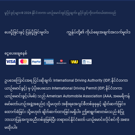
မူပိုင်ခွင့်များ © 2026 နိုင်ငံတကာ ယာဉ်မောင်းခွင့်ပြုချက်၊ မူပိုင်ခွင့်ကိုလက်ဝယ်ထားသည်
ပေးပို့ခြင်းနှင့် ပြန်ပို့ခြင်းမူဝါဒ
ကျွန်ုပ်တို့၏ ကိုယ်ရေးအချက်အလက်မူဝါဒ
ငွေပေးချေစနစ်
ဥပဒေကြောင်းအရ ငြင်းဆိုချက်
: International Driving Authority (IDP, နိုင်ငံတကာ
ယာဉ်မောင်ခွင့်) မှ ပံ့ပိုးပေးသော International Driving Permit (IDP, နိုင်ငံတကာ
ယာဉ်မောင်းခွင့်ပါမစ်) သည် American Automobile Association (AAA, အမေရိကန်
မော်တော်ယာဉ်အဖွဲ့အစည်း) သို့မဟုတ် အစိုးရအေဂျင်စီတစ်ခုခုနှင့် ချိတ်ဆက်ခြင်း၊
ထောက်ခံခြင်း သို့မဟုတ် ချိတ်ဆက်ထားခြင်းမရှိပါ။ ဤစာရွက်စာတမ်းသည် စံပြု
ဘာသာပြန်အကူအညီတစ်ခုဖြစ်ပြီး တရားဝင်နိုင်ငံတော် ယာဉ်မောင်းလိုင်စင်ကို အစား
မထိုးပါ။