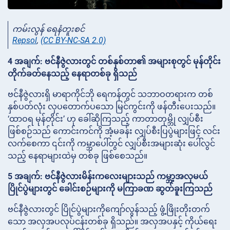
ကမ်းလွန် ရေနံတူးစင်
Repsol
,
(CC BY-NC-SA 2.0)
4 အချက်: ဗင်နီဇွဲလားတွင် တစ်နှစ်တာ၏ အများစုတွင် မုန်တိုင်း
တိုက်ခတ်နေသည့် နေရာတစ်ခု ရှိသည်
ဗင်နီဇွဲလားရှိ မာရာကိုင်ဘို ရေကန်တွင် သဘာဝတရားက တစ်
နှစ်ပတ်လုံး လှပတောက်ပသော မြင်ကွင်းကို ဖန်တီးပေးသည်။
‘ထာဝရ မုန်တိုင်း’ ဟု ခေါ်ဆိုကြသည့် ကာတာတုမ္ဘို လျှပ်စီး
ဖြစ်စဉ်သည် ကောင်းကင်ကို အံ့မခန်း လျှပ်စီးပြပွဲများဖြင့် လင်း
လက်စေကာ ၎င်းကို ကမ္ဘာပေါ်တွင် လျှပ်စီးအများဆုံး ပေါ်လွင်
သည့် နေရာများထဲမှ တစ်ခု ဖြစ်စေသည်။
5 အချက်: ဗင်နီဇွဲလားမိန်းကလေးများသည် ကမ္ဘာ့အလှမယ်
ပြိုင်ပွဲများတွင် ခေါင်းစဉ်များကို မကြာခဏ ဆွတ်ခူးကြသည်
ဗင်နီဇွဲလားတွင် ပြိုင်ပွဲများကိုကျော်လွန်သည့် ဖွံ့ဖြိုးတိုးတက်
သော အလှအပလုပ်ငန်းတစ်ခု ရှိသည်။ အလှအပနှင့် ကိုယ်ရေး