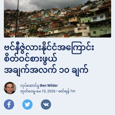
ဗင်နီဇွဲလားနိုင်ငံအကြောင်း
စိတ်ဝင်စားဖွယ်
အချက်အလက် ၁၀ ချက်
လုပ်ဆောင်မှု
Ben Wilder
ထုတ်ဝေမှု မေ 10, 2026 • ဖတ်ရန် 7m