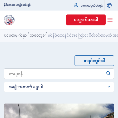
နိုင်ငံတကာ ယာဉ်မောင်းခွင့်
အကောင့်ထဲဝင်ရန်
လျှောက်ထားပါ
/
/
ပင်မစာမျက်နှာ
ဘလော့ခ်
ဗင်နီဇွဲလားနိုင်ငံအကြောင်း စိတ်ဝင်စားဖွယ
စာရင်းသွင်းပါ