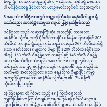
စီစဉ်ပြီး ကားမောင်းမည်ဆိုပါက – လိုအပ်ချက်ရှိမရှိ စစ်ဆေး
ပါ
ဗင်နီဇွဲလားရှိ နိုင်ငံတကာ ယာဉ်မောင်းလိုင်စင်
သင့်အတွက်။
3 အချက်: ဗင်နီဇွဲလားတွင် ကမ္ဘာ့အကြီးဆုံး ရေနံသိုက်များ ရှိ
သော်လည်း ဆင်းရဲမွဲတေမှုက ကျယ်ပြန့်နေဆဲဖြစ်သည်
ဗင်နီဇွဲလားသည် ကမ္ဘာ့အကြီးဆုံး အတည်ပြုထားသော
ရေနံစိမ်း သိုက်များကို ပိုင်ဆိုင်ထားပြီး ခန့်မှန်းခြေအားဖြင့် 303
ဘီလီယံ ဘာရယ် ရှိသည်။ ၎င်းသည် ဘာရယ် 267 ဘီလီယံခန့်ရှိ
သော ဆော်ဒီအာရေဗျထက် ပိုများပြီး၊ 209 ဘီလီယံခန့်ရှိသော
အီရန်၊ 163 ဘီလီယံခန့်ရှိသော ကနေဒါနှင့် 145 ဘီလီယံခန့်ရှိ
သော အီရတ်တို့ထက်လည်း အတော်လေး ကျော်လွန်သည်။
တစ်နည်းအားဖြင့် ဗင်နီဇွဲလားတွင် ကမ္ဘာပေါ်ရှိ မည်သည့်နိုင်ငံ
ထက်မဆို အတည်ပြုထားသော ရေနံသိုက် ပိုများပြီး ကမ္ဘာ့
အတည်ပြုထားသော ရေနံစိမ်း သိုက်များ၏ 17% ခန့်ကို
ကိုယ်စားပြုသည်။
အံ့ဩစရာမှာ ထိုကြီးမားသည့် ရေနံကြွယ်ဝမှုသည်
ကျယ်ပြန့်သော ကြွယ်ဝချမ်းသာမှုအဖြစ် ပြောင်းလဲမသွားခဲ့
ခြင်း ဖြစ်သည်။ ဗင်နီဇွဲလား၏ သိုက်များသည် အဓိကအားဖြင့်