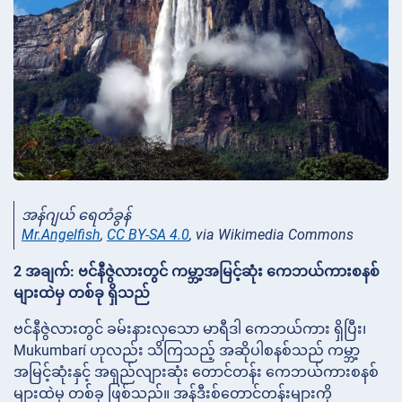
အန်ဂျယ် ရေတံခွန်
Mr.Angelfish
,
CC BY-SA 4.0
, via Wikimedia Commons
2 အချက်: ဗင်နီဇွဲလားတွင် ကမ္ဘာ့အမြင့်ဆုံး ကေဘယ်ကားစနစ်
များထဲမှ တစ်ခု ရှိသည်
ဗင်နီဇွဲလားတွင် ခမ်းနားလှသော မာရီဒါ ကေဘယ်ကား ရှိပြီး၊
Mukumbarí ဟုလည်း သိကြသည့် အဆိုပါစနစ်သည် ကမ္ဘာ့
အမြင့်ဆုံးနှင့် အရှည်လျားဆုံး တောင်တန်း ကေဘယ်ကားစနစ်
များထဲမှ တစ်ခု ဖြစ်သည်။ အန်ဒီးစ်တောင်တန်းများကို