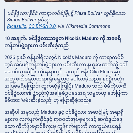
ဗင်နီဇွဲလားနိုင်ငံ ကာရာကပ်စ်မြို့ရှိ Plaza Bolívar တွင်ရှိသော
Simón Bolívar ရုပ်တု
Rjcastillo
,
CC BY-SA 3.0
, via Wikimedia Commons
10 အချက်: ဗင်နီဇွဲလားသမ္မတ Nicolás Maduro ကို အမေရိ
ကန်တပ်ဖွဲ့များက ဖမ်းဆီးခဲ့သည်
2026 ခုနှစ် ဇန်နဝါရီလတွင် Nicolás Maduro ကို ကာရာကပ်စ်
တွင် အမေရိကန်တပ်ဖွဲ့များက ဖမ်းဆီးကာ နယူးယောက်သို့ ခေါ်
ဆောင်သွားခဲ့ပြီး ထိုနေရာတွင် သူသည် ဇနီး Cilia Flores နှင့်
အတူ ဖက်ဒရယ်တရားရုံးရှေ့တွင် ပေါ်လာခဲ့သည်။ နှစ်ဦးစလုံး
အပြစ်မရှိကြောင်း ထွက်ဆိုခဲ့ကြပြီး Maduro သည် မိမိကိုယ်ကို
ဗင်နီဇွဲလား၏ ဖွဲ့စည်းပုံအခြေခံဥပဒေအရ သမ္မတဟု ဖော်ပြကာ
မိမိအား ‘ဖမ်းဆီးခဲ့သည်’ ဟု ပြောဆိုခဲ့သည်။
အဆိုပါ အမှုသည် Maduro နှင့် ဗင်နီဇွဲလား အဆင့်မြင့် အရာရှိ
များက လက်နက်ကိုင်နှင့် ရာဇဝတ်အုပ်စုများနှင့် ဆက်နွယ်နေ
သော ကိုကိန်းမှောင်ခိုကူးမှု ကွန်ရက်များကို ကာကွယ်ပေးရန်