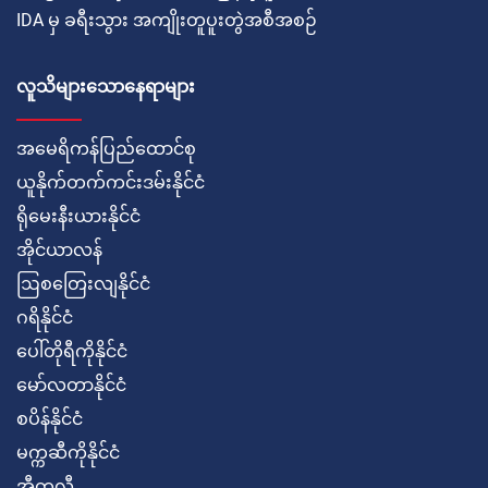
IDA မှ ခရီးသွား အကျိုးတူပူးတွဲအစီအစဉ်
လူသိများသောနေရာများ
အမေရိကန်ပြည်ထောင်စု
ယူနိုက်တက်ကင်းဒမ်းနိုင်ငံ
ရိုမေးနီးယားနိုင်ငံ
အိုင်ယာလန်
ဩစတြေးလျနိုင်ငံ
ဂရိနိုင်ငံ
ပေါ်တိုရီကိုနိုင်ငံ
မော်လတာနိုင်ငံ
စပိန်နိုင်ငံ
မက္ကဆီကိုနိုင်ငံ
အီတလီ