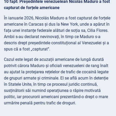
10 fapt: Președintele venezuelean Nicolás Maduro a fost
capturat de forțele americane
În ianuarie 2026, Nicolás Maduro a fost capturat de forțele
americane în Caracas și dus la New York, unde a apărut în
fața unei instanțe federale alături de soția sa, Cilia Flores.
Ambii s-au declarat nevinovați, în timp ce Maduro s-a
descris drept președintele constituțional al Venezuelei și a
spus că a fost „capturat”.
Cazul este legat de acuzații americane de lungă durată
potrivit cărora Maduro și oficiali venezueleni de rang înalt
au ajutat la protejarea rețelelor de trafic de cocaină legate
de grupuri armate și criminale. El se află acum în detenție
în Statele Unite, în timp ce procesul juridic continuă,
susținătorii săi numind operațiunea o răpire motivată
politic, iar procurorii americani prezentând-o drept o mare
urmărire penală pentru trafic de droguri.