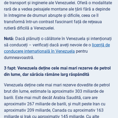
de transport și inginerie ale Venezuelei. Oferă o modalitate
rară de a vedea peisajele montane ale țării fără a depinde
în întregime de drumuri abrupte și dificile, ceea ce îl
transformă într-un contrast fascinant față de rețeaua
rutieră dificilă a Venezuelei.
Notă:
Dacă plănuiți o călătorie în Venezuela și intenționați
să conduceți – verificați dacă aveți nevoie de o
licență de
conducere internațională în Venezuela
pentru
dumneavoastră.
3 fapt: Venezuela deține cele mai mari rezerve de petrol
din lume, dar sărăcia rămâne larg răspândită
Venezuela deține cele mai mari rezerve dovedite de petrol
brut din lume, estimate la aproximativ 303 miliarde de
barili. Este mai mult decât Arabia Saudită, care are
aproximativ 267 miliarde de barili, și mult peste Iran cu
aproximativ 209 miliarde, Canada cu aproximativ 163
miliarde și Irak cu aproximativ 145 miliarde. Cu alte