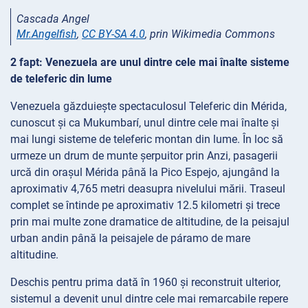
Cascada Angel
Mr.Angelfish
,
CC BY-SA 4.0
, prin Wikimedia Commons
2 fapt: Venezuela are unul dintre cele mai înalte sisteme
de teleferic din lume
Venezuela găzduiește spectaculosul Teleferic din Mérida,
cunoscut și ca Mukumbarí, unul dintre cele mai înalte și
mai lungi sisteme de teleferic montan din lume. În loc să
urmeze un drum de munte șerpuitor prin Anzi, pasagerii
urcă din orașul Mérida până la Pico Espejo, ajungând la
aproximativ 4,765 metri deasupra nivelului mării. Traseul
complet se întinde pe aproximativ 12.5 kilometri și trece
prin mai multe zone dramatice de altitudine, de la peisajul
urban andin până la peisajele de páramo de mare
altitudine.
Deschis pentru prima dată în 1960 și reconstruit ulterior,
sistemul a devenit unul dintre cele mai remarcabile repere