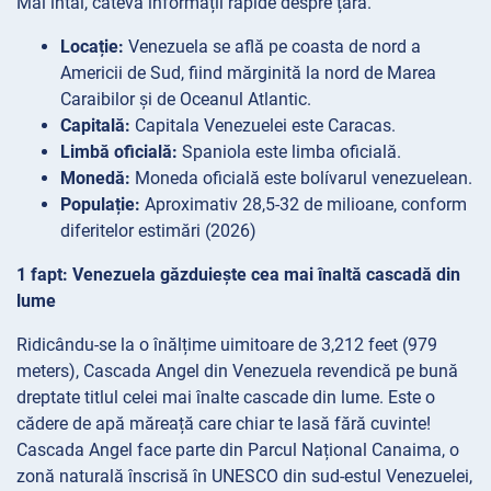
Mai întâi, câteva informații rapide despre țară.
Locație:
Venezuela se află pe coasta de nord a
Americii de Sud, fiind mărginită la nord de Marea
Caraibilor și de Oceanul Atlantic.
Capitală:
Capitala Venezuelei este Caracas.
Limbă oficială:
Spaniola este limba oficială.
Monedă:
Moneda oficială este bolívarul venezuelean.
Populație:
Aproximativ 28,5-32 de milioane, conform
diferitelor estimări (2026)
1 fapt: Venezuela găzduiește cea mai înaltă cascadă din
lume
Ridicându-se la o înălțime uimitoare de 3,212 feet (979
meters), Cascada Angel din Venezuela revendică pe bună
dreptate titlul celei mai înalte cascade din lume. Este o
cădere de apă măreață care chiar te lasă fără cuvinte!
Cascada Angel face parte din Parcul Național Canaima, o
zonă naturală înscrisă în UNESCO din sud-estul Venezuelei,