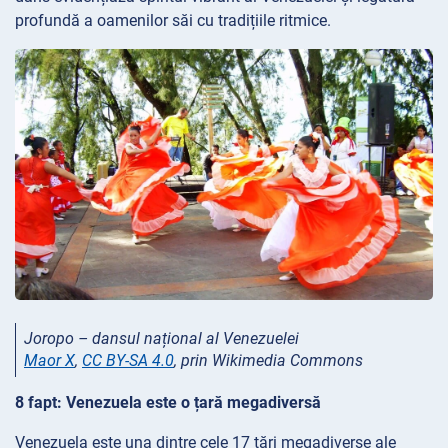
profundă a oamenilor săi cu tradițiile ritmice.
Joropo – dansul național al Venezuelei
Maor X
,
CC BY-SA 4.0
, prin Wikimedia Commons
8 fapt: Venezuela este o țară megadiversă
Venezuela este una dintre cele 17 țări megadiverse ale