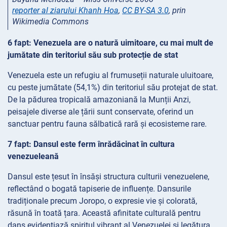
reporter al ziarului Khanh Hoa
,
CC BY-SA 3.0
, prin
Wikimedia Commons
6 fapt: Venezuela are o natură uimitoare, cu mai mult de
jumătate din teritoriul său sub protecție de stat
Venezuela este un refugiu al frumuseții naturale uluitoare,
cu peste jumătate (54,1%) din teritoriul său protejat de stat.
De la pădurea tropicală amazoniană la Munții Anzi,
peisajele diverse ale țării sunt conservate, oferind un
sanctuar pentru fauna sălbatică rară și ecosisteme rare.
7 fapt: Dansul este ferm înrădăcinat în cultura
venezueleană
Dansul este țesut în însăși structura culturii venezuelene,
reflectând o bogată tapiserie de influențe. Dansurile
tradiționale precum Joropo, o expresie vie și colorată,
răsună în toată țara. Această afinitate culturală pentru
dans evidențiază spiritul vibrant al Venezuelei și legătura