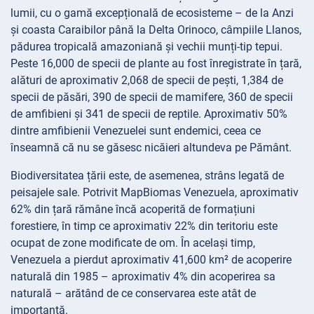
lumii, cu o gamă excepțională de ecosisteme – de la Anzi
și coasta Caraibilor până la Delta Orinoco, câmpiile Llanos,
pădurea tropicală amazoniană și vechii munți-tip tepui.
Peste 16,000 de specii de plante au fost înregistrate în țară,
alături de aproximativ 2,068 de specii de pești, 1,384 de
specii de păsări, 390 de specii de mamifere, 360 de specii
de amfibieni și 341 de specii de reptile. Aproximativ 50%
dintre amfibienii Venezuelei sunt endemici, ceea ce
înseamnă că nu se găsesc nicăieri altundeva pe Pământ.
Biodiversitatea țării este, de asemenea, strâns legată de
peisajele sale. Potrivit MapBiomas Venezuela, aproximativ
62% din țară rămâne încă acoperită de formațiuni
forestiere, în timp ce aproximativ 22% din teritoriu este
ocupat de zone modificate de om. În același timp,
Venezuela a pierdut aproximativ 41,600 km² de acoperire
naturală din 1985 – aproximativ 4% din acoperirea sa
naturală – arătând de ce conservarea este atât de
importantă.