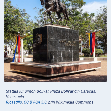
Statuia lui Simón Bolívar, Plaza Bolívar din Caracas,
Venezuela
Rjcastillo
,
CC BY-SA 3.0
, prin Wikimedia Commons