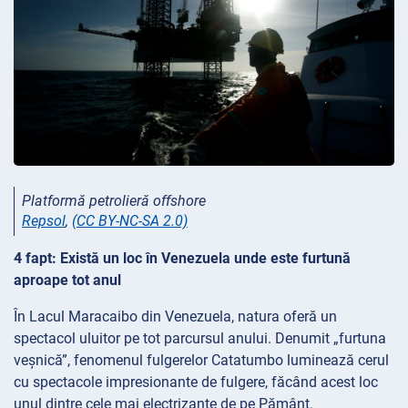
Platformă petrolieră offshore
Repsol
,
(CC BY-NC-SA 2.0)
4 fapt: Există un loc în Venezuela unde este furtună
aproape tot anul
În Lacul Maracaibo din Venezuela, natura oferă un
spectacol uluitor pe tot parcursul anului. Denumit „furtuna
veșnică”, fenomenul fulgerelor Catatumbo luminează cerul
cu spectacole impresionante de fulgere, făcând acest loc
unul dintre cele mai electrizante de pe Pământ.