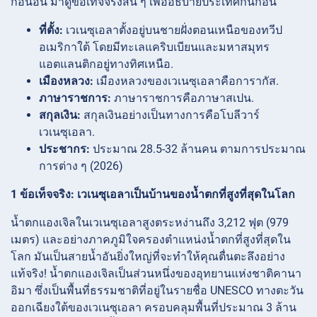
ก่อนอื่น มาดูข้อเท็จจริงสั้น ๆ เพื่ออธิบายประเทศกันก่อน
ที่ตั้ง:
เวเนซุเอลาตั้งอยู่บนชายฝั่งตอนเหนือของทวีป
อเมริกาใต้ โดยมีทะเลแคริบเบียนและมหาสมุทร
แอตแลนติกอยู่ทางทิศเหนือ.
เมืองหลวง:
เมืองหลวงของเวเนซุเอลาคือการากัส.
ภาษาราชการ:
ภาษาราชการคือภาษาสเปน.
สกุลเงิน:
สกุลเงินอย่างเป็นทางการคือโบลีวาร์
เวเนซุเอลา.
ประชากร:
ประมาณ 28.5-32 ล้านคน ตามการประมาณ
การต่าง ๆ (2026)
1 ข้อเท็จจริง: เวเนซุเอลาเป็นบ้านของน้ำตกที่สูงที่สุดในโลก
น้ำตกแองเจิลในเวเนซุเอลาสูงตระหง่านถึง 3,212 ฟุต (979
เมตร) และอย่างภาคภูมิใจครองตำแหน่งน้ำตกที่สูงที่สุดใน
โลก มันเป็นสายน้ำอันยิ่งใหญ่ที่จะทำให้คุณตื่นตะลึงอย่าง
แท้จริง! น้ำตกแองเจิลเป็นส่วนหนึ่งของอุทยานแห่งชาติคานา
อิมา ซึ่งเป็นพื้นที่ธรรมชาติที่อยู่ในรายชื่อ UNESCO ทางตะวัน
ออกเฉียงใต้ของเวเนซุเอลา ครอบคลุมพื้นที่ประมาณ 3 ล้าน