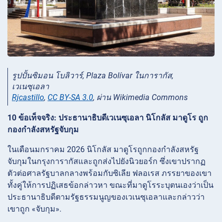
รูปปั้นซิมอน โบลิวาร์, Plaza Bolívar ในการากัส,
เวเนซุเอลา
Rjcastillo
,
CC BY-SA 3.0
, ผ่าน Wikimedia Commons
10 ข้อเท็จจริง: ประธานาธิบดีเวเนซุเอลา นิโกลัส มาดูโร ถูก
กองกำลังสหรัฐจับกุม
ในเดือนมกราคม 2026 นิโกลัส มาดูโรถูกกองกำลังสหรัฐ
จับกุมในกรุงการากัสและถูกส่งไปยังนิวยอร์ก ซึ่งเขาปรากฏ
ตัวต่อศาลรัฐบาลกลางพร้อมกับซิเลีย ฟลอเรส ภรรยาของเขา
ทั้งคู่ให้การปฏิเสธข้อกล่าวหา ขณะที่มาดูโรระบุตนเองว่าเป็น
ประธานาธิบดีตามรัฐธรรมนูญของเวเนซุเอลาและกล่าวว่า
เขาถูก «จับกุม».