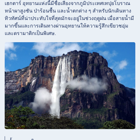
เฮกตาร์ อุทยานแห่งนี้มีชื่อเสียงจากภูมิประเทศเทปุยโบราณ
หน้าผาสูงชัน ป่าร้อนชื้น และน้ำตกต่าง ๆ สำหรับนักเดินทาง
ทิวทัศน์ที่น่าประทับใจที่สุดมักจะอยู่ในช่วงฤดูฝน เมื่อสายน้ำมี
มากขึ้นและการเดินทางผ่านอุทยานให้ความรู้สึกเขียวชอุ่ม
และดรามาติกเป็นพิเศษ.