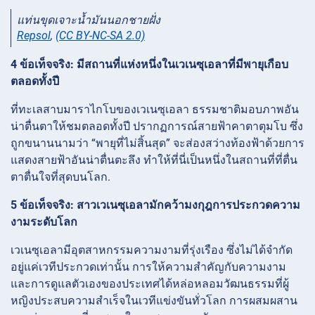
แท่นขุดเจาะน้ำมันนอกชายฝั่ง
Repsol
,
(CC BY-NC-SA 2.0)
4 ข้อเท็จจริง: มีสถานที่แห่งหนึ่งในเวเนซุเอลาที่มีพายุเกือบ
ตลอดทั้งปี
ที่ทะเลสาบมาราไกโบของเวเนซุเอลา ธรรมชาติมอบภาพอัน
น่าตื่นตาให้ชมตลอดทั้งปี ปรากฏการณ์สายฟ้าคาตาตุมโบ ซึ่ง
ถูกขนานนามว่า “พายุที่ไม่สิ้นสุด” จะส่องสว่างท้องฟ้าด้วยการ
แสดงสายฟ้าอันน่าตื่นตะลึง ทำให้ที่นี่เป็นหนึ่งในสถานที่ที่ตื่น
ตาตื่นใจที่สุดบนโลก.
5 ข้อเท็จจริง: สาวเวเนซุเอลามักคว้ามงกุฎการประกวดความ
งามระดับโลก
เวเนซุเอลามีอุตสาหกรรมความงามที่รุ่งเรือง ซึ่งไม่ได้จำกัด
อยู่แค่เวทีประกวดเท่านั้น การให้ความสำคัญกับความงาม
และการดูแลตัวเองของประเทศได้หล่อหลอมวัฒนธรรมที่ผู้
หญิงประสบความสำเร็จในเวทีแข่งขันทั่วโลก การผสมผสาน