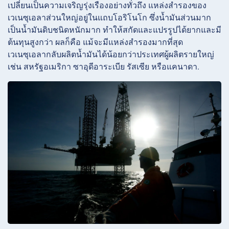
เปลี่ยนเป็นความเจริญรุ่งเรืองอย่างทั่วถึง แหล่งสำรองของ
เวเนซุเอลาส่วนใหญ่อยู่ในแถบโอริโนโก ซึ่งน้ำมันส่วนมาก
เป็นน้ำมันดิบชนิดหนักมาก ทำให้สกัดและแปรรูปได้ยากและมี
ต้นทุนสูงกว่า ผลก็คือ แม้จะมีแหล่งสำรองมากที่สุด
เวเนซุเอลากลับผลิตน้ำมันได้น้อยกว่าประเทศผู้ผลิตรายใหญ่
เช่น สหรัฐอเมริกา ซาอุดีอาระเบีย รัสเซีย หรือแคนาดา.