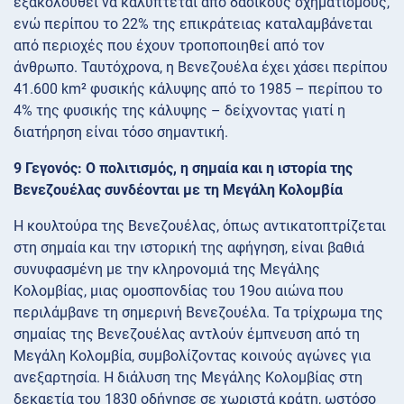
εξακολουθεί να καλύπτεται από δασικούς σχηματισμούς,
ενώ περίπου το 22% της επικράτειας καταλαμβάνεται
από περιοχές που έχουν τροποποιηθεί από τον
άνθρωπο. Ταυτόχρονα, η Βενεζουέλα έχει χάσει περίπου
41.600 km² φυσικής κάλυψης από το 1985 – περίπου το
4% της φυσικής της κάλυψης – δείχνοντας γιατί η
διατήρηση είναι τόσο σημαντική.
9 Γεγονός: Ο πολιτισμός, η σημαία και η ιστορία της
Βενεζουέλας συνδέονται με τη Μεγάλη Κολομβία
Η κουλτούρα της Βενεζουέλας, όπως αντικατοπτρίζεται
στη σημαία και την ιστορική της αφήγηση, είναι βαθιά
συνυφασμένη με την κληρονομιά της Μεγάλης
Κολομβίας, μιας ομοσπονδίας του 19ου αιώνα που
περιλάμβανε τη σημερινή Βενεζουέλα. Τα τρίχρωμα της
σημαίας της Βενεζουέλας αντλούν έμπνευση από τη
Μεγάλη Κολομβία, συμβολίζοντας κοινούς αγώνες για
ανεξαρτησία. Η διάλυση της Μεγάλης Κολομβίας στη
δεκαετία του 1830 οδήγησε σε χωριστά κράτη, ωστόσο