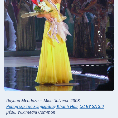
Dayana Mendoza – Miss Universe 2008
Ρεπόρτερ της εφημερίδας Khanh Hoa
,
CC BY-SA 3.0
,
μέσω Wikimedia Common