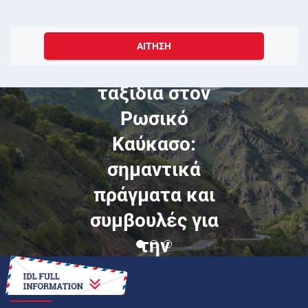
ΑΊΤΗΣΗ
Φεβρουάριος 23, 2018
Αυτοκινητιστικά
ταξίδια στον
Ρωσικό
Καύκασο:
σημαντικά
πράγματα και
συμβουλές για
την
προετοιμασία
ΠΏΣ ΝΑ
του ταξιδιού