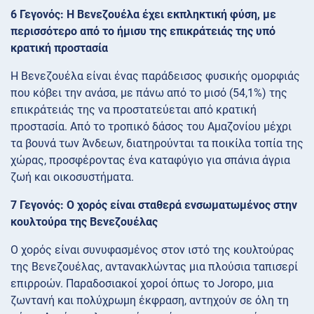
6 Γεγονός: Η Βενεζουέλα έχει εκπληκτική φύση, με
περισσότερο από το ήμισυ της επικράτειάς της υπό
κρατική προστασία
Η Βενεζουέλα είναι ένας παράδεισος φυσικής ομορφιάς
που κόβει την ανάσα, με πάνω από το μισό (54,1%) της
επικράτειάς της να προστατεύεται από κρατική
προστασία. Από το τροπικό δάσος του Αμαζονίου μέχρι
τα βουνά των Άνδεων, διατηρούνται τα ποικίλα τοπία της
χώρας, προσφέροντας ένα καταφύγιο για σπάνια άγρια ​​
ζωή και οικοσυστήματα.
7 Γεγονός: Ο χορός είναι σταθερά ενσωματωμένος στην
κουλτούρα της Βενεζουέλας
Ο χορός είναι συνυφασμένος στον ιστό της κουλτούρας
της Βενεζουέλας, αντανακλώντας μια πλούσια ταπισερί
επιρροών. Παραδοσιακοί χοροί όπως το Joropo, μια
ζωντανή και πολύχρωμη έκφραση, αντηχούν σε όλη τη