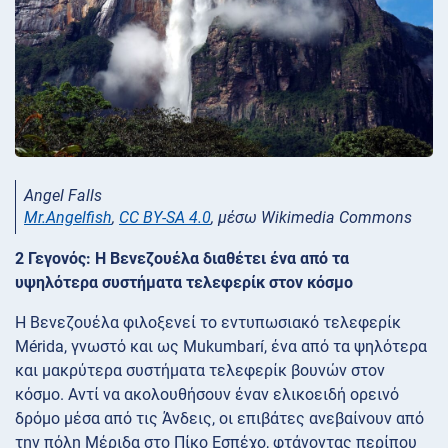
Angel Falls
Mr.Angelfish
,
CC BY-SA 4.0
, μέσω Wikimedia Commons
2 Γεγονός: Η Βενεζουέλα διαθέτει ένα από τα
υψηλότερα συστήματα τελεφερίκ στον κόσμο
Η Βενεζουέλα φιλοξενεί το εντυπωσιακό τελεφερίκ
Mérida, γνωστό και ως Mukumbarí, ένα από τα ψηλότερα
και μακρύτερα συστήματα τελεφερίκ βουνών στον
κόσμο. Αντί να ακολουθήσουν έναν ελικοειδή ορεινό
δρόμο μέσα από τις Άνδεις, οι επιβάτες ανεβαίνουν από
την πόλη Μέριδα στο Πίκο Εσπέχο, φτάνοντας περίπου