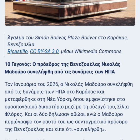
Άγαλμα του Simón Bolívar, Plaza Bolívar στο Καράκας,
Βενεζουέλα
Rjcastillo
,
CC BY-SA 3.0
, μέσω Wikimedia Commons
10 Γεγονός: Ο πρόεδρος της Βενεζουέλας Νικολάς
Μαδούρο συνελήφθη από τις δυνάμεις των ΗΠΑ
Τον Ιανουάριο του 2026, ο Νικολάς Μαδούρο συνελήφθη
από τις δυνάμεις των ΗΠΑ στο Καράκας και
μεταφέρθηκε στη Νέα Υόρκη, όπου εμφανίστηκε στο
ομοσπονδιακό δικαστήριο μαζί με τη σύζυγό του, Σίλια
Φλόρες. Και οι δύο δήλωσαν αθώοι, ενώ ο Μαδούρο
περιέγραψε τον εαυτό του ως συνταγματικό πρόεδρο
της Βενεζουέλας και είπε ότι «συνελήφθη».