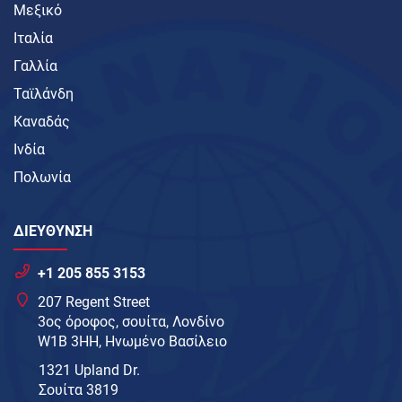
Μεξικό
Ιταλία
Γαλλία
Ταϊλάνδη
Καναδάς
Ινδία
Πολωνία
ΔΙΕΥΘΥΝΣΗ
+1 205 855 3153
207 Regent Street
3ος όροφος, σουίτα, Λονδίνο
W1B 3HH, Ηνωμένο Βασίλειο
1321 Upland Dr.
Σουίτα 3819