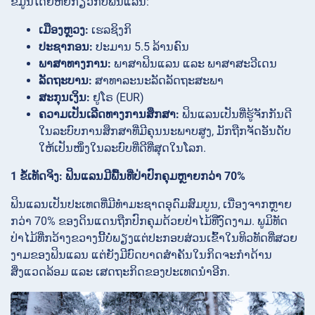
ຂໍ້ມູນໂດຍຫຍໍ້ກ່ຽວກັບຟິນແລນ:
ເມືອງຫຼວງ:
ເຮລຊິງກິ
ປະຊາກອນ:
ປະມານ 5.5 ລ້ານຄົນ
ພາສາທາງການ:
ພາສາຟິນແລນ ແລະ ພາສາສະວີເດນ
ລັດຖະບານ:
ສາທາລະນະລັດລັດຖະສະພາ
ສະກຸນເງິນ:
ຢູໂຣ (EUR)
ຄວາມເປັນເລີດທາງການສຶກສາ:
ຟິນແລນເປັນທີ່ຮູ້ຈັກກັນດີ
ໃນລະບົບການສຶກສາທີ່ມີຄຸນນະພາບສູງ, ມັກຖືກຈັດອັນດັບ
ໃຫ້ເປັນໜຶ່ງໃນລະບົບທີ່ດີທີ່ສຸດໃນໂລກ.
1 ຂໍ້ເທັດຈິງ: ຟິນແລນມີພື້ນທີ່ປ່າປົກຄຸມຫຼາຍກວ່າ 70%
ຟິນແລນເປັນປະເທດທີ່ມີທຳມະຊາດອຸດົມສົມບູນ, ເນື່ອງຈາກຫຼາຍ
ກວ່າ 70% ຂອງດິນແດນຖືກປົກຄຸມດ້ວຍປ່າໄມ້ທີ່ງົດງາມ. ພູມິທັດ
ປ່າໄມ້ທີ່ກວ້າງຂວາງນີ້ບໍ່ພຽງແຕ່ປະກອບສ່ວນເຂົ້າໃນທິວທັດທີ່ສວຍ
ງາມຂອງຟິນແລນ ແຕ່ຍັງມີບົດບາດສຳຄັນໃນກິດຈະກຳດ້ານ
ສິ່ງແວດລ້ອມ ແລະ ເສດຖະກິດຂອງປະເທດນຳອີກ.