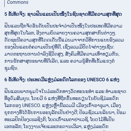
Commons
5 ຂໍ້ເທັດຈິງ: ຊາວຟິນແລນເປັນໜຶ່ງໃນຊົນຊາດທີ່ມີຄວາມສຸກທີ່ສຸດ
ຟິນແລນຖືກຈັດອັນດັບເປັນປະຈຳວ່າເປັນໜຶ່ງໃນປະເທດທີ່ມີຄວາມ
ສຸກທີ່ສຸດໃນໂລກ, ອີງຕາມບົດລາຍງານຄວາມສຸກສາກົນຕ່າງໆ.
ດັດຊະນີຄວາມສຸກທີ່ໂດດເດັ່ນນີ້ແມ່ນມາຈາກວິທີການແບບອົງລວມ
ຂອງຟິນແລນຕໍ່ຄວາມເປັນຢູ່ທີ່ດີ, ເຊິ່ງລວມມີປັດໄຈຕ່າງໆເຊັ່ນ:
ມາດຕະຖານການດຳລົງຊີວິດສູງ, ສັງຄົມທີ່ມີຄວາມເທົ່າທຽມກັນ,
ການຮັກສາສຸຂະພາບທີ່ດີເລີດ, ແລະ ຄວາມຮູ້ສຶກທີ່ເຂັ້ມແຂງຕໍ່
ຊຸມຊົນ.
6 ຂໍ້ເທັດຈິງ: ປະເທດມີແຫຼ່ງມໍລະດົກໂລກຂອງ UNESCO 6 ແຫ່ງ
ຟິນແລນພາກພູມໃຈໃນມໍລະດົກທາງວັດທະນະທຳ ແລະ ທຳມະຊາດ
ທີ່ອຸດົມສົມບູນ, ໂດຍມີ 6 ແຫ່ງທີ່ຖືກຂຶ້ນທະບຽນໃນບັນຊີມໍລະດົກ
ໂລກຂອງ UNESCO. ແຫຼ່ງເຫຼົ່ານີ້ລວມມີ ເມືອງເກົ່າຣາອູມາ, ເມືອງ
ຍຸກກາງທີ່ໄດ້ຮັບການອະນຸລັກເປັນຢ່າງດີ; ປ້ອມຊົວເມນລິນນາ, ປ້ອມ
ທະເລປົກປ້ອງເຮລຊິງກິ; ໂບດເກົ່າເພຕາຢາເວຊິ, ໂບດໄມ້ທີ່ເປັນ
ເອກະລັກ; ໂຮງງານເຈ້ຍແລະກະດານເວີລາ, ແຫຼ່ງມໍລະດົກ