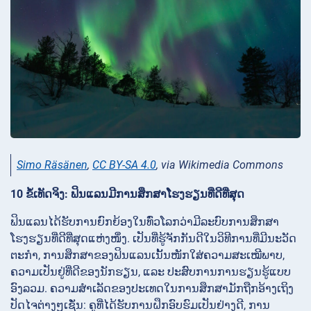
Simo Räsänen
,
CC BY-SA 4.0
, via Wikimedia Commons
10 ຂໍ້ເທັດຈິງ: ຟິນແລນມີການສຶກສາໂຮງຮຽນທີ່ດີທີ່ສຸດ
ຟິນແລນໄດ້ຮັບການຍົກຍ້ອງໃນທົ່ວໂລກວ່າມີລະບົບການສຶກສາ
ໂຮງຮຽນທີ່ດີທີ່ສຸດແຫ່ງໜຶ່ງ. ເປັນທີ່ຮູ້ຈັກກັນດີໃນວິທີການທີ່ມີນະວັດ
ຕະກຳ, ການສຶກສາຂອງຟິນແລນເນັ້ນໜັກໃສ່ຄວາມສະເໝີພາບ,
ຄວາມເປັນຢູ່ທີ່ດີຂອງນັກຮຽນ, ແລະ ປະສົບການການຮຽນຮູ້ແບບ
ອົງລວມ. ຄວາມສຳເລັດຂອງປະເທດໃນການສຶກສາມັກຖືກອ້າງເຖິງ
ປັດໄຈຕ່າງໆເຊັ່ນ: ຄູທີ່ໄດ້ຮັບການຝຶກອົບຮົມເປັນຢ່າງດີ, ການ