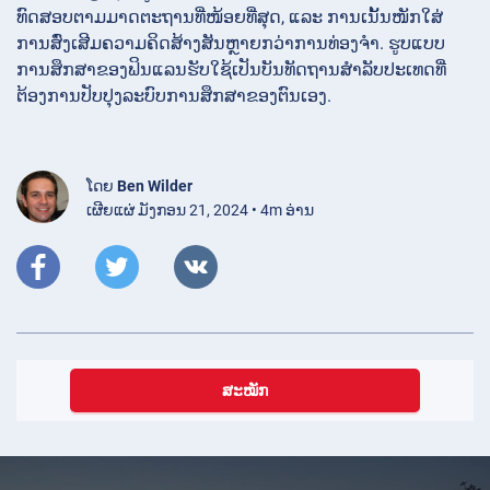
ທົດສອບຕາມມາດຕະຖານທີ່ໜ້ອຍທີ່ສຸດ, ແລະ ການເນັ້ນໜັກໃສ່
ການສົ່ງເສີມຄວາມຄິດສ້າງສັນຫຼາຍກວ່າການທ່ອງຈຳ. ຮູບແບບ
ການສຶກສາຂອງຟິນແລນຮັບໃຊ້ເປັນບັນທັດຖານສຳລັບປະເທດທີ່
ຕ້ອງການປັບປຸງລະບົບການສຶກສາຂອງຕົນເອງ.
ໂດຍ
Ben Wilder
ເຜີຍແຜ່ ມັງກອນ 21, 2024 • 4m ອ່ານ
ສະໝັກ