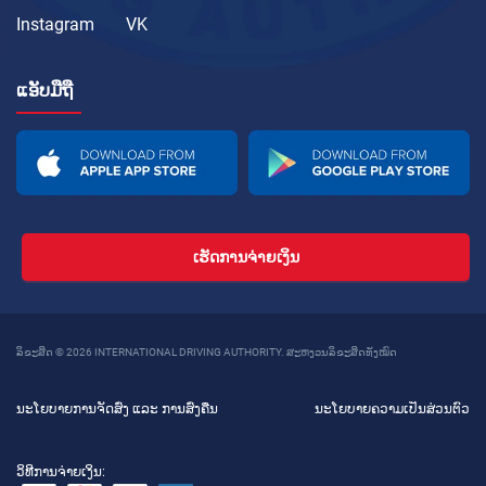
Instagram
VK
ແອັບມືຖື
ເຮັດການຈ່າຍເງິນ
ລິຂະສິດ © 2026 INTERNATIONAL DRIVING AUTHORITY. ສະຫງວນລິຂະສິດທັງໝົດ
ນະໂຍບາຍການຈັດສົ່ງ ແລະ ການສົ່ງຄືນ
ນະໂຍບາຍຄວາມເປັນສ່ວນຕົວ
ວິທີການຈ່າຍເງິນ: