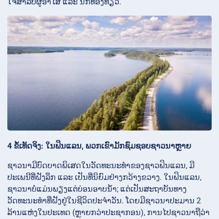
ໃຈສຳລັບຜູ້ອາໄສ ແລະ ນັກທ່ອງທ່ຽວ.
4 ຂໍ້ເທັດຈິງ: ໃນຟິນແລນ, ພວກເຂົາມັກຊົມຊອບຊາວນາຫຼາຍ
ຊາວນາມີບົດບາດພິເສດໃນວັດທະນະທຳຂອງຊາວຟິນແລນ, ມີ
ປະເພນີທີ່ຝັງລຶກ ແລະ ເປັນທີ່ນິຍົມຢ່າງກວ້າງຂວາງ. ໃນຟິນແລນ,
ຊາວນາບໍ່ແມ່ນພຽງແຕ່ບ່ອນອາບນ້ຳ; ແຕ່ເປັນສະຖາບັນທາງ
ວັດທະນະທຳທີ່ຝັງຢູ່ໃນຊີວິດປະຈຳວັນ. ໂດຍມີຊາວນາປະມານ 2
ລ້ານແຫ່ງໃນປະເທດ (ຫຼາຍກວ່າປະຊາກອນ), ການໄປຊາວນາຖືວ່າ