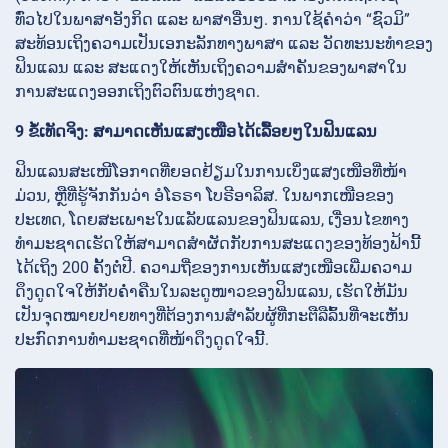
ທົ່ວໄປໃນພາສາອັງກິດ ແລະ ພາສາອື່ນໆ. ການໃຊ້ຄຳວ່າ “ຊົວມິ”
ສະທ້ອນເຖິງຄວາມເປັນເອກະລັກທາງພາສາ ແລະ ວັດທະນະທຳຂອງ
ຟິນແລນ ແລະ ສະແດງໃຫ້ເຫັນເຖິງຄວາມສຳຄັນຂອງພາສາໃນ
ການສະແດງອອກເຖິງຕົວຕົນແຫ່ງຊາດ.
9 ຂໍ້ເທັດຈິງ: ສາມາດເຫັນແສງເໜືອໄດ້ເລື້ອຍໆໃນຟິນແລນ
ຟິນແລນສະເໜີໂອກາດທີ່ຍອດຢ້ຽມໃນການເບິ່ງແສງເໜືອທີ່ໜ້າ
ມ່ວນ, ຫຼືທີ່ຮູ້ຈັກກັນວ່າ ອໍໂຣຣາ ໂບຣີອາລິສ. ໃນພາກເໜືອຂອງ
ປະເທດ, ໂດຍສະເພາະໃນແລັບແລນຂອງຟິນແລນ, ເງື່ອນໄຂທາງ
ທຳມະຊາດເຮັດໃຫ້ສາມາດສຳຜັດກັບການສະແດງຂອງທ້ອງຟ້ານີ້
ໄດ້ເຖິງ 200 ຄັ້ງຕໍ່ປີ. ຄວາມຖີ່ຂອງການເຫັນແສງເໜືອເພີ່ມຄວາມ
ດຶງດູດໃຈໃຫ້ກັບຄ່ຳຄືນໃນລະດູໜາວຂອງຟິນແລນ, ເຮັດໃຫ້ມັນ
ເປັນຈຸດໝາຍປາຍທາງທີ່ຕ້ອງການສຳລັບຜູ້ທີ່ກະຕືລືລົ້ນທີ່ຈະເຫັນ
ປະກົດການທຳມະຊາດທີ່ໜ້າດຶງດູດໃຈນີ້.