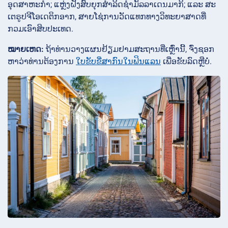
ອຸດສາຫະກຳ; ແຫຼ່ງຝັງສົບຍຸກສຳລິດຊຳມັລລາເດນມາກິ; ແລະ ສະ
ເຕຣູປຈີໂອເດຕິກອາກ, ສາຍໂຊ່ການວັດແທກທາງວິທະຍາສາດທີ່
ກວມເອົາສິບປະເທດ.
ໝາຍເຫດ:
ຖ້າທ່ານວາງແຜນຢ້ຽມຢາມສະຖານທີ່ເຫຼົ່ານີ້, ຈົ່ງຊອກ
ຫາວ່າທ່ານຕ້ອງການ
ໃບຂັບຂີ່ສາກົນໃນຟິນແລນ
ເພື່ອຂັບລົດຫຼືບໍ່.