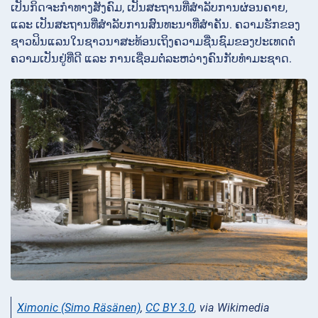
ເປັນກິດຈະກຳທາງສັງຄົມ, ເປັນສະຖານທີ່ສຳລັບການຜ່ອນຄາຍ,
ແລະ ເປັນສະຖານທີ່ສຳລັບການສົນທະນາທີ່ສຳຄັນ. ຄວາມຮັກຂອງ
ຊາວຟິນແລນໃນຊາວນາສະທ້ອນເຖິງຄວາມຊື່ນຊົມຂອງປະເທດຕໍ່
ຄວາມເປັນຢູ່ທີ່ດີ ແລະ ການເຊື່ອມຕໍ່ລະຫວ່າງຄົນກັບທຳມະຊາດ.
Ximonic (Simo Räsänen)
,
CC BY 3.0
, via Wikimedia