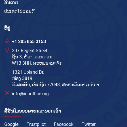
ອິນເດຍ
ປະເທດໂປແລນດ໌
ທີ່ຢູ່
+1 205 855 3153
207 Regent Street
ຊັ້ນ 3, ຫ້ອງ, ລອນດອນ
W1B 3HH, ສະຫະອານາຈັກ
1321 Upland Dr.
ຫ້ອງ 3819
ຮິວສະຕັນ, ເທັກຊັດ 77043, ສະຫະລັດອາເມຣິກາ
info@idaoffice.org
ສື່ສັງຄົມອອນລາຍຂອງພວກເຮົາ
Google
Trustpilot
Facebook
Twitter