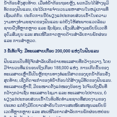
ນ້ຳກ້ອນຄັ້ງສຸດທ້າຍ. ເມື່ອທໍ່ນ້ຳກ້ອນຖອຍຫຼັງ, ພວກມັນໄດ້ສ້າງພູມິ
ທັດຂອງຟິນແລນ, ປະໄວ້ເກາະຈຳນວນມະຫາສານໃນຫມູ່ເກາະທີ່
ເຊື່ອມຕໍ່ກັນ. ປະກົດການນີ້ບໍ່ພຽງແຕ່ປະກອບສ່ວນເຂົ້າໃນຄວາມ
ງາມທາງທຳມະຊາດຂອງຟິນແລນ ແຕ່ຍັງໃຫ້ສະພາບແວດລ້ອມ
ຊາຍຝັ່ງທີ່ຫຼາກຫຼາຍ ແລະ ຊັບຊ້ອນ, ເຊິ່ງເສີມສ້າງລະບົບນິເວດທີ່
ອຸດົມສົມບູນ ແລະ ສະເໜີໂອກາດຫຼາຍດ້ານສຳລັບການພັກຜ່ອນ
ແລະ ການສຳຫຼວດ.
3 ຂໍ້ເທັດຈິງ: ມີທະເລສາບເກືອບ 200,000 ແຫ່ງໃນຟິນແລນ
ຟິນແລນເປັນທີ່ຮູ້ຈັກສຳລັບເຄືອຂ່າຍທະເລສາບທີ່ກວ້າງຂວາງ, ໂດຍ
ມີຈຳນວນທີ່ແນ່ນອນເຖິງເກືອບ 188,000 ແຫ່ງ. ການເກີດຂຶ້ນຂອງ
ທະເລສາບເຫຼົ່ານີ້ເປັນຫຼັກຖານທາງທໍລະນີສາດຂອງຍຸກນ້ຳກ້ອນຄັ້ງ
ສຸດທ້າຍ, ເຊິ່ງກິດຈະກຳຂອງທໍ່ນ້ຳກ້ອນໄດ້ສ້າງພູມິທັດຂອງຟິນແລນ.
ທະເລສາບເຫຼົ່ານີ້, ມີຂະໜາດຕັ້ງແຕ່ໜອງນ້ອຍໆ ໄປຈົນເຖິງພື້ນທີ່
ກວ້າງກວ່າເຊັ່ນ ທະເລສາບໄຊມາ ແລະ ທະເລສາບໄປຢານເນ, ບໍ່
ພຽງແຕ່ປະກອບສ່ວນເຂົ້າໃນທິວທັດທຳມະຊາດທີ່ສວຍງາມຂອງ
ປະເທດ ແຕ່ຍັງມີບົດບາດສຳຄັນໃນການສະໜັບສະໜູນລະບົບນິ
ເວດທີ່ຫຼາກຫຼາຍ ແລະ ສະເໜີໂອກາດສຳລັບການພັກຜ່ອນຫຍ່ອນ