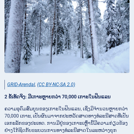
GRID-Arendal
,
(CC BY-NC-SA 2.0)
2 ຂໍ້ເທັດຈິງ: ມີເກາະຫຼາຍກວ່າ 70,000 ເກາະໃນຟິນແລນ
ຄວາມອຸດົມສົມບູນຂອງເກາະໃນຟິນແລນ, ເຊິ່ງມີຈຳນວນຫຼາຍກວ່າ
70,000 ເກາະ, ເປັນຜົນມາຈາກປະຫວັດສາດທາງທໍລະນີສາດທີ່ເປັນ
ເອກະລັກຂອງປະເທດ. ການມີຢູ່ຂອງເກາະເຫຼົ່ານີ້ມີຄວາມກ່ຽວຂ້ອງ
ຢ່າງໃກ້ຊິດກັບຂະບວນການທາງທໍລະນີສາດໃນລະຫວ່າງຍຸກ