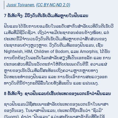
Jussi Toivanen
,
(CC BY-NC-ND 2.0)
7 ຂໍ້ເທັດຈິງ: ມີວົງດົນຕີເຮັບວີເມທັລຫຼາຍໃນຟິນແລນ
ຟິນແລນໄດ້ຮັບການຍອມຮັບໃນລະດັບສາກົນສຳລັບເວທີດົນຕີເຮັບວີ
ເມທັລທີ່ມີຊີວິດຊີວາ. ເຖິງວ່າຈະມີປະຊາກອນຄ່ອນຂ້າງໜ້ອຍ, ແຕ່
ປະເທດນີ້ມີຈຳນວນວົງດົນຕີເຮັບວີເມທັລຫຼາຍກວ່າສັດສ່ວນຂອງ
ປະຊາກອນຢ່າງຫຼວງຫຼາຍ. ວົງດົນຕີເມທັລຂອງຟິນແລນ, ເຊັ່ນ
Nightwish, HIM, Children of Bodom, ແລະ Amorphis, ໄດ້ຮັບ
ການຍົກຍ້ອງໃນລະດັບໂລກສຳລັບສຽງທີ່ເປັນເອກະລັກ ແລະ ການ
ປະກອບສ່ວນທີ່ມີນະວັດຕະກຳໃຫ້ກັບປະເພດດົນຕີນີ້. ຄວາມແຜ່
ຫຼາຍຂອງເຮັບວີເມທັລນີ້ສະທ້ອນເຖິງຄວາມຫຼາກຫຼາຍທາງ
ວັດທະນະທຳຂອງຟິນແລນ ແລະ ການຮັບເອົາການສະແດງອອກ
ທາງດົນຕີນີ້ຢ່າງກະຕືລືລົ້ນໂດຍທັງສິລະປິນ ແລະ ແຟນເພງ.
8 ຂໍ້ເທັດຈິງ: ຊາວຟິນແລນບໍ່ເອີ້ນປະເທດຂອງພວກເຂົາວ່າຟິນແລນ
ຊາວຟິນແລນມີຊື່ສະເພາະສຳລັບປະເທດຂອງພວກເຂົາໃນພາສາ
ຂອງຕົນເອງ. ໃນພາສາຟິນແລນ, ປະເທດນີ້ຖືກເອີ້ນວ່າ “ຊົວມິ”
(Suomi). ຄຳວ່າ “ຟິນແລນ” ແມ່ນສະບັບພາສາອັງກິດທີ່ຖືກໃຊ້