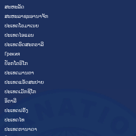
ສະຫະລັດ
ສະຫະລາຊະອານາຈັກ
ປະເທດໂຣມາເນຍ
ປະເທດໄອແລນ
ປະເທດອົດສະຕຣາລີ
Грекия
ປັອກໂຕຣິໂກ
ປະເທດມານຕາ
ປະເທດແອັດສະປາຍ
ປະເທດເມັກຊິໂກ
ອິຕາລີ
ປະເທດຝຣັ່ງ
ປະເທດໄທ
ປະເທດການາດາ