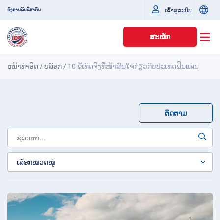
ເຂົ້າສູ່ລະບົບ
ອົງການຂັບຂີ່ສາກົນ
ສະໝັກ
ຫນ້າທໍາອິດ
/
ບລັອກ
/
10 ຂໍ້ເທັດຈິງທີ່ໜ້າສົນໃຈກ່ຽວກັບປະເທດຟິນແລນ
ຕິດຕາມ