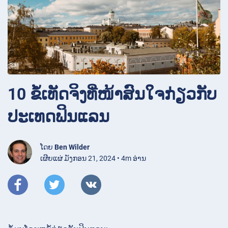
10 ຂໍ້ເທັດຈິງທີ່ໜ້າສົນໃຈກ່ຽວກັບ
ປະເທດຟິນແລນ
ໂດຍ
Ben Wilder
ເຜີຍແຜ່ ມັງກອນ 21, 2024 • 4m ອ່ານ