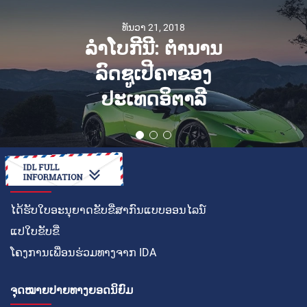
ທັນວາ 21, 2018
ລຳໂບກີນີ: ຕໍານານ
ລົດຊູເປີຄາຂອງ
ປະເທດອິຕາລີ
ວິທີໃນການ
ໄດ້ຮັບໃບອະນຸຍາດຂັບຂີ່ສາກົນແບບອອນໄລນ໌
ແປໃບຂັບຂີ່
ໂຄງການເພື່ອນຮ່ວມທາງຈາກ IDA
ຈຸດໝາຍປາຍທາງຍອດນິຍົມ