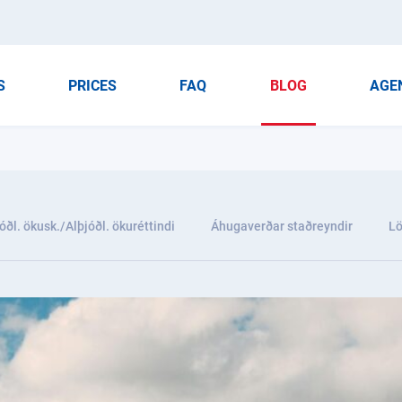
S
PRICES
FAQ
BLOG
AGE
óðl. ökusk./Alþjóðl. ökuréttindi
Áhugaverðar staðreyndir
Lö