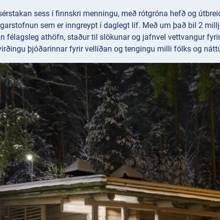
érstakan sess í finnskri menningu, með rótgróna hefð og útbreid
arstofnun sem er inngreypt í daglegt líf. Með um það bil 2 milljóni
in félagsleg athöfn, staður til slökunar og jafnvel vettvangur f
irðingu þjóðarinnar fyrir vellíðan og tengingu milli fólks og nátt