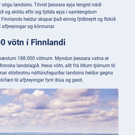
ar sögu landsins. Tilvist þessara eyja tengist náið
ið og skildu eftir sig fjölda eyja í samtengdum
r Finnlands heldur skapar það einnig fjölbreytt og flókið
l afþreyingar og könnunar.
 vötn í Finnlandi
r næstum 188.000 vötnum. Myndun þessara vatna er
nnska landslagið. Þessi vötn, allt frá litlum tjörnum til
innar stórbrotnu náttúrufegurðar landsins heldur gegna
ifæri til afþreyingar fyrir íbúa og gesti.