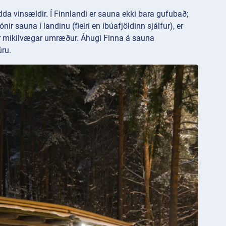
da vinsældir. Í Finnlandi er sauna ekki bara gufubað;
r sauna í landinu (fleiri en íbúafjöldinn sjálfur), er
yrir mikilvægar umræður. Áhugi Finna á sauna
úru.