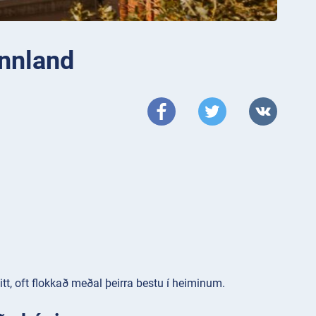
innland
tt, oft flokkað meðal þeirra bestu í heiminum.