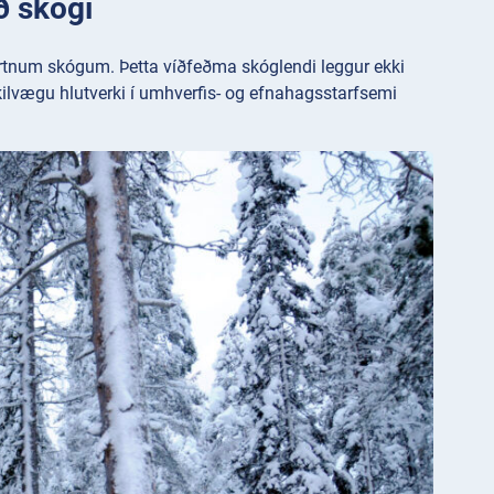
ð skógi
ortnum skógum. Þetta víðfeðma skóglendi leggur ekki
kilvægu hlutverki í umhverfis- og efnahagsstarfsemi