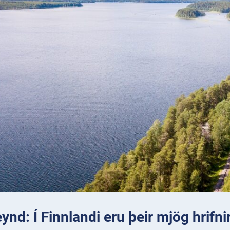
ynd: Í Finnlandi eru þeir mjög hrifni