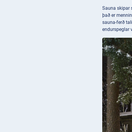
Sauna skipar s
það er menning
sauna-ferð tal
endurspeglar v