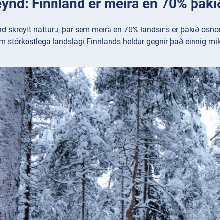
eynd: Finnland er meira en 70% þaki
nd skreytt náttúru, þar sem meira en 70% landsins er þakið ósn
um stórkostlega landslagi Finnlands heldur gegnir það einnig mi