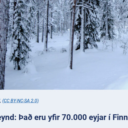
l
,
(CC BY-NC-SA 2.0)
ynd: Það eru yfir 70.000 eyjar í Finn