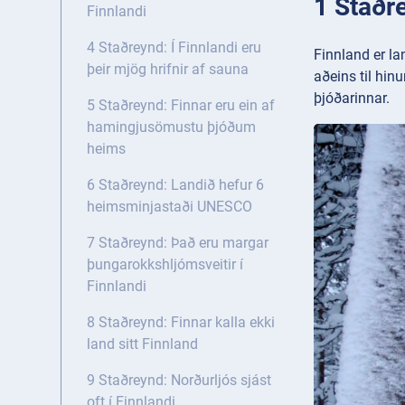
1 Staðr
Finnlandi
4 Staðreynd: Í Finnlandi eru
Finnland er la
þeir mjög hrifnir af sauna
aðeins til hin
þjóðarinnar.
5 Staðreynd: Finnar eru ein af
hamingjusömustu þjóðum
heims
6 Staðreynd: Landið hefur 6
heimsminjastaði UNESCO
7 Staðreynd: Það eru margar
þungarokkshljómsveitir í
Finnlandi
8 Staðreynd: Finnar kalla ekki
land sitt Finnland
9 Staðreynd: Norðurljós sjást
oft í Finnlandi