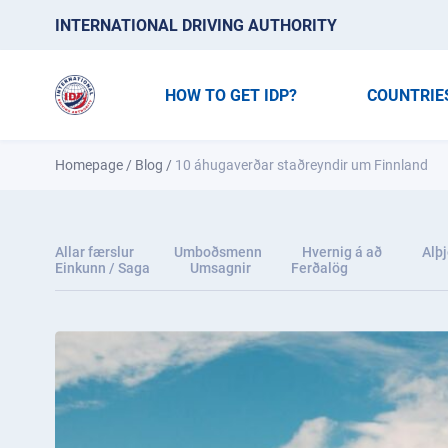
INTERNATIONAL DRIVING AUTHORITY
HOW TO GET IDP?
COUNTRIE
Homepage
/
Blog
/
10 áhugaverðar staðreyndir um Finnland
Allar færslur
Umboðsmenn
Hvernig á að
Alþj
Einkunn / Saga
Umsagnir
Ferðalög