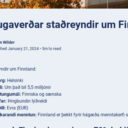
ugaverðar staðreyndir um F
n Wilder
shed January 21, 2024 • 5m to read
yndir um Finnland:
rg:
Helsinki
i:
Um það bil 5,5 milljónir
 tungumál:
Finnska og sænska
far:
Þingbundin lýðveldi
ll:
Evra (EUR)
karandi menntun:
Finnland er þekkt fyrir hágæða menntakerfi si