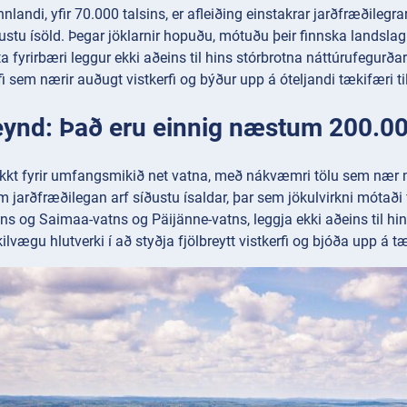
innlandi, yfir 70.000 talsins, er afleiðing einstakrar jarðfræðilegr
íðustu ísöld. Þegar jöklarnir hopuðu, mótuðu þeir finnska landslag
ta fyrirbæri leggur ekki aðeins til hins stórbrotna náttúrufegurða
 sem nærir auðugt vistkerfi og býður upp á óteljandi tækifæri ti
eynd: Það eru einnig næstum 200.000
ekkt fyrir umfangsmikið net vatna, með nákvæmri tölu sem næ
m jarðfræðilegan arf síðustu ísaldar, þar sem jökulvirkni mótaði fi
ins og Saimaa-vatns og Päijänne-vatns, leggja ekki aðeins til h
lvægu hlutverki í að styðja fjölbreytt vistkerfi og bjóða upp á tæk