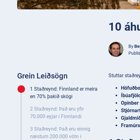
10 áh
By
Be
Publi
Grein Leiðsögn
Stuttar staðre
Höfuðbo
1 Staðreynd: Finnland er meira
Íbúafjöld
en 70% þakið skógi
Opinber
2 Staðreynd: Það eru yfir
Stjórnar
70.000 eyjar í Finnlandi
Gjaldmiði
Framúrs
3 Staðreynd: Það eru einnig
næstum 200.000 vötn í