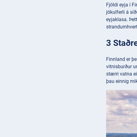
Fjöldi eyja í F
jökulferli á s
eyjaklasa. Þet
strandumhverfi
3 Staðr
Finnland er þ
vitnisburður u
stærri vatna e
þau einnig miki