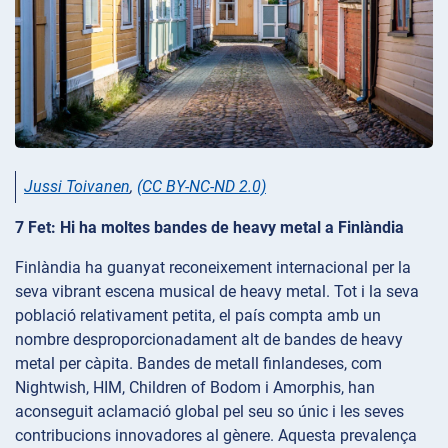
Jussi Toivanen
,
(CC BY-NC-ND 2.0)
7 Fet: Hi ha moltes bandes de heavy metal a Finlàndia
Finlàndia ha guanyat reconeixement internacional per la
seva vibrant escena musical de heavy metal. Tot i la seva
població relativament petita, el país compta amb un
nombre desproporcionadament alt de bandes de heavy
metal per càpita. Bandes de metall finlandeses, com
Nightwish, HIM, Children of Bodom i Amorphis, han
aconseguit aclamació global pel seu so únic i les seves
contribucions innovadores al gènere. Aquesta prevalença