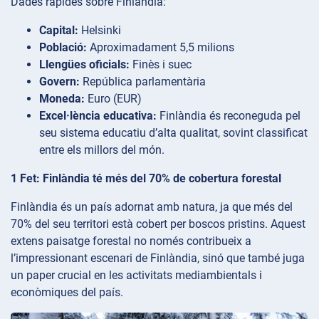
Dades ràpides sobre Finlàndia:
Capital:
Helsinki
Població:
Aproximadament 5,5 milions
Llengües oficials:
Finès i suec
Govern:
República parlamentària
Moneda:
Euro (EUR)
Excel·lència educativa:
Finlàndia és reconeguda pel
seu sistema educatiu d’alta qualitat, sovint classificat
entre els millors del món.
1 Fet: Finlàndia té més del 70% de cobertura forestal
Finlàndia és un país adornat amb natura, ja que més del
70% del seu territori està cobert per boscos pristins. Aquest
extens paisatge forestal no només contribueix a
l’impressionant escenari de Finlàndia, sinó que també juga
un paper crucial en les activitats mediambientals i
econòmiques del país.