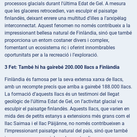
processos glacials durant l’última Edat de Gel. A mesura
que les glaceres retrocedien, van esculpir el paisatge
finlandès, deixant enrere una multitud d’illes a l’arxipèlag
interconnectat. Aquest fenomen no només contribueix a la
impressionant bellesa natural de Finlàndia, sinó que també
proporciona un entorn costaner divers i complex,
fomentant un ecosistema ric i oferint innombrables
oportunitats per a la recreació i l’exploració.
3 Fet: També hi ha gairebé 200.000 llacs a Finlàndia
Finlàndia és famosa per la seva extensa xarxa de llacs,
amb un recompte precís que arriba a gairebé 188.000 llacs.
La formació d’aquests llacs és un testimoni del llegat
geològic de l’última Edat de Gel, on l’activitat glacial va
esculpir el paisatge finlandès. Aquests llacs, que varien en
mida des de petits estanys a extensions més grans com el
llac Saimaa i el llac Päijänne, no només contribueixen a
l’impressionant paisatge natural del país, sinó que també