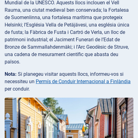
Mundial de la UNESCO. Aquests llocs inclouen el Vell
Rauma, una ciutat medieval ben conservada; la Fortalesa
de Suomenlinna, una fortalesa marítima que protegeix
Helsinki; l’Església Vella de Petäjävesi, una església única
de fusta; la Fàbrica de Fusta i Cartró de Verla, un lloc de
patrimoni industrial; el Jaciment Funerari de l’Edat de
Bronze de Sammallahdenmäki; i l’Arc Geodèsic de Struve,
una cadena de mesurament científic que abasta deu
països.
Nota:
Si planegeu visitar aquests llocs, informeu-vos si
necessiteu un
Permís de Conduir Internacional a Finlàndia
per conduir.