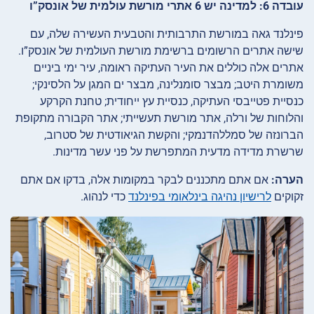
עובדה 6: למדינה יש 6 אתרי מורשת עולמית של אונסק”ו
פינלנד גאה במורשת התרבותית והטבעית העשירה שלה, עם
שישה אתרים הרשומים ברשימת מורשת העולמית של אונסק”ו.
אתרים אלה כוללים את העיר העתיקה ראומה, עיר ימי ביניים
משומרת היטב; מבצר סומנלינה, מבצר ים המגן על הלסינקי;
כנסיית פטייבסי העתיקה, כנסיית עץ ייחודית; טחנת הקרקע
והלוחות של ורלה, אתר מורשת תעשייתי; אתר הקבורה מתקופת
הברונזה של סמללהדנמקי; והקשת הגיאודטית של סטרוב,
שרשרת מדידה מדעית המתפרשת על פני עשר מדינות.
הערה:
אם אתם מתכננים לבקר במקומות אלה, בדקו אם אתם
זקוקים
לרישיון נהיגה בינלאומי בפינלנד
כדי לנהוג.