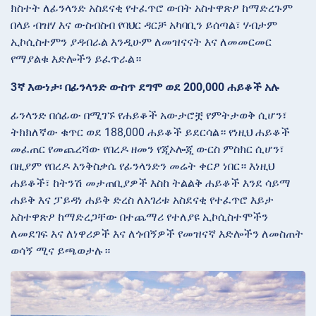
ክስተት ለፊንላንድ አስደናቂ የተፈጥሮ ውበት አስተዋጽዖ ከማድረጉም
በላይ ብዝሃ እና ውስብስብ የባህር ዳርቻ አካባቢን ይሰጣል፣ ሃብታም
ኢኮሲስተምን ያዳብራል እንዲሁም ለመዝናናት እና ለመመርመር
የማያልቁ እድሎችን ይፈጥራል።
3ኛ እውነታ፡ በፊንላንድ ውስጥ ደግሞ ወደ 200,000 ሐይቆች አሉ
ፊንላንድ በሰፊው በሚገኙ የሐይቆች አውታሮቿ የምትታወቅ ሲሆን፣
ትክክለኛው ቁጥር ወደ 188,000 ሐይቆች ይደርሳል። የነዚህ ሐይቆች
መፈጠር የመጨረሻው የበረዶ ዘመን የጂኦሎጂ ውርስ ምስክር ሲሆን፣
በዚያም የበረዶ እንቅስቃሴ የፊንላንድን መሬት ቀርፆ ነበር። እነዚህ
ሐይቆች፣ ከትንሽ መታጠቢያዎች እስከ ትልልቅ ሐይቆች እንደ ሳይማ
ሐይቅ እና ፓይዳነ ሐይቅ ድረስ ለአገሪቱ አስደናቂ የተፈጥሮ እይታ
አስተዋጽዖ ከማድረጋቸው በተጨማሪ የተለያዩ ኢኮሲስተሞችን
ለመደገፍ እና ለነዋሪዎች እና ለጎብኝዎች የመዝናኛ እድሎችን ለመስጠት
ወሳኝ ሚና ይጫወታሉ።