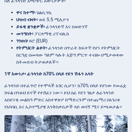
ስለ ፊንላንድ አጫጭር እውነታዎች፡
ዋና ከተማ፡
ሄልሲንኪ
ህዝብ ብዛት፡
ወደ 5.5 ሚሊዮን
ይፋዊ ቋንቋዎች፡
ፊንላንድኛ እና ስወድንኛ
መንግስት፡
ፓርላማዊ ሪፐብሊክ
ገንዘብ፡
ዩሮ (EUR)
የትምህርት ልቀት፡
ፊንላንድ በጥራት ከፍተኛ የሆነ የትምህርት
ስርዓቷ በመላው ዓለም ካሉት እጅግ ምርጥ ተብሎ በሚታወቀው
ስትመደብ ትታወቃለች።
1ኛ እውነታ፡ ፊንላንድ ከ70% በላይ የደን ሽፋን አላት
ፊንላንድ በተፈጥሮ የተሞላች አገር ሲሆን፣ ከ70% በላይ የሆነው የመሬቷ
ክፍል በንፁህ ደኖች የተሸፈነ ነው። ይህ ሰፊ የደን ገፅታ ለፊንላንድ
አስደናቂ መልክዓ ምድር አስተዋጽዖ ከማድረጉም በተጨማሪ በአገሪቱ
የአካባቢ እና ኢኮኖሚያዊ እንቅስቃሴዎች ላይ ወሳኝ ሚና ይጫወታል።