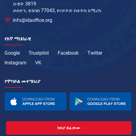
ሱዊት 3819
ሁስተን, ቴክሳስ 77043, ዩናይትድ ስቴትስ አሜሪካ
info@idaoffice.org
የእኛ ማህበራዊ
Google
Trustpilot
Facebook
Twitter
Instagram
VK
የሞባይል መተግበሪያ
ክፍያ ይፈጽሙ