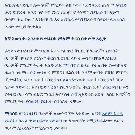
አስደናቂ የደስታ አመላካች የሚያመለክተው፣ የፊንላንድ ጤናማ አካሄድ
ወደ ደህንነት እንደ ከፍተኛ የኑሮ ደረጃ፣ ፍትሃዊ ማህበረሰብ፣ እጅግ
በጣም ጥሩ የጤና እንክብካቤ እና ጠንካራ የማህበረሰብ ስሜት የመሳሰሉ
ጉዳዮችን ያካትታል።
6ኛ እውነታ፡ አገሪቱ 6 የዩኔስኮ የዓለም ቅርስ ቦታዎች አሏት
ፊንላንድ በሃብታም የባህል እና የተፈጥሮ ቅርሷ ትኮራለች፣ ስድስት
ቦታዎች በዩኔስኮ የዓለም ቅርስ ዝርዝር ላይ ተመዝግበዋል። እነዚህ
ቦታዎች የሚያካትቱት ኦልድ ራኡማ፣ በጥሩ ሁኔታ የተጠበቀ የመካከለኛ
ዘመን ከተማ፤ ሱኦመንሊና ምሽግ፣ ሄልሲንኪን የሚጠብቅ የባህር ምሽግ፤
ፔታዬቬሲ አሮጌ ቤተ ክርስቲያን፣ ልዩ የእንጨት ቤተ ክርስቲያን፤ ቨርላ
ግራውንድውድ እና ቦርድ ሚል፣ የኢንዱስትሪ ቅርስ ቦታ፤ የብሮንዝ ዘመን
የቀብር ቦታ ሳማላህደንማኪ፤ እና የስትሩቭ ጂኦደቲክ አርክ፣ አስር አገሮችን
የሚያካትት የሳይንስ የልኬት ሰንሰለት ናቸው።
ማሳሰቢያ፡
እነዚህን ቦታዎች ለመጎብኘት አቅደው ከሆነ፣
አለም አቀፍ
የአሽከርካሪ ፈቃድ በፊንላንድ
ውስጥ ለመንዳት የሚያስፈልግዎ ይሆን
ወይም አይደለም የሚለውን ያወቁ።