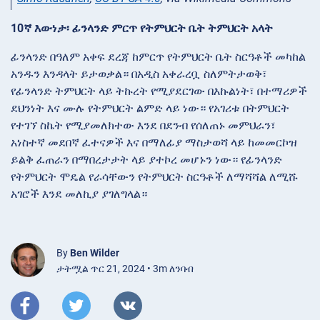
10ኛ እውነታ፡ ፊንላንድ ምርጥ የትምህርት ቤት ትምህርት አላት
ፊንላንድ በዓለም አቀፍ ደረጃ ከምርጥ የትምህርት ቤት ስርዓቶች መካከል
አንዱን እንዳላት ይታወቃል። በአዲስ አቀራረቧ ስለምትታወቅ፣
የፊንላንድ ትምህርት ላይ ትኩረት የሚያደርገው በእኩልነት፣ በተማሪዎች
ደህንነት እና ሙሉ የትምህርት ልምድ ላይ ነው። የአገሪቱ በትምህርት
የተገኘ ስኬት የሚያመለክተው እንደ በደንብ የሰለጠኑ መምህራን፣
አነስተኛ መደበኛ ፈተናዎች እና በማለፊያ ማስታወሻ ላይ ከመመርኮዝ
ይልቅ ፈጠራን በማበረታታት ላይ ያተኮረ መሆኑን ነው። የፊንላንድ
የትምህርት ሞዴል የራሳቸውን የትምህርት ስርዓቶች ለማሻሻል ለሚሹ
አገሮች እንደ መለኪያ ያገለግላል።
By
Ben Wilder
ታትሟል ጥር 21, 2024 • 3m ለንባብ