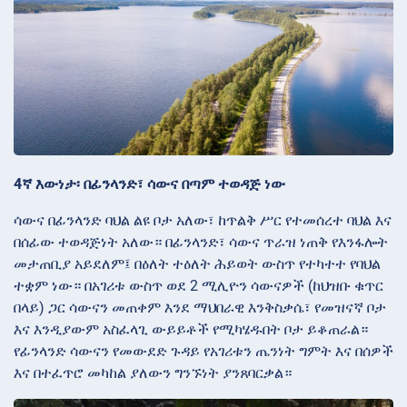
4ኛ እውነታ፡ በፊንላንድ፣ ሳውና በጣም ተወዳጅ ነው
ሳውና በፊንላንድ ባህል ልዩ ቦታ አለው፣ ከጥልቅ ሥር የተመሰረተ ባህል እና
በሰፊው ተወዳጅነት አለው። በፊንላንድ፣ ሳውና ጥራዝ ነጠቅ የእንፋሎት
መታጠቢያ አይደለም፤ በዕለት ተዕለት ሕይወት ውስጥ የተካተተ የባህል
ተቋም ነው። በአገሪቱ ውስጥ ወደ 2 ሚሊዮን ሳውናዎች (ከህዝቡ ቁጥር
በላይ) ጋር ሳውናን መጠቀም እንደ ማህበራዊ እንቅስቃሴ፣ የመዝናኛ ቦታ
እና እንዲያውም አስፈላጊ ውይይቶች የሚካሄዱበት ቦታ ይቆጠራል።
የፊንላንድ ሳውናን የመውደድ ጉዳይ የአገሪቱን ጤንነት ግምት እና በሰዎች
እና በተፈጥሮ መካከል ያለውን ግንኙነት ያንጸባርቃል።