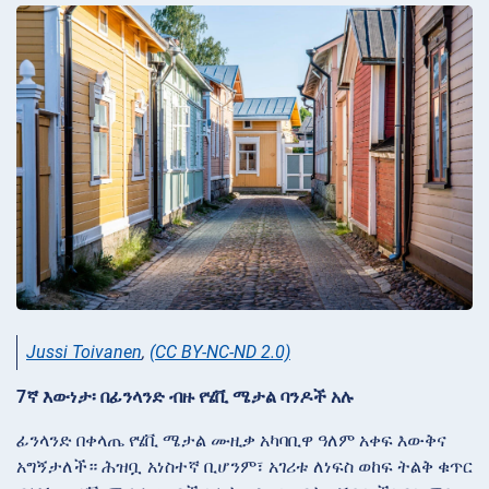
Jussi Toivanen
,
(CC BY-NC-ND 2.0)
7ኛ እውነታ፡ በፊንላንድ ብዙ የሄቪ ሜታል ባንዶች አሉ
ፊንላንድ በቀላጤ የሄቪ ሜታል ሙዚቃ አካባቢዋ ዓለም አቀፍ እውቅና
አግኝታለች። ሕዝቧ አነስተኛ ቢሆንም፣ አገሪቱ ለነፍስ ወከፍ ትልቅ ቁጥር