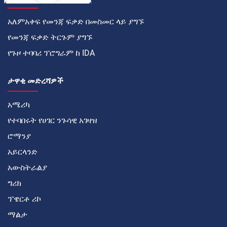
አለምአቀፍ የመንጃ ፍቃድ በመስመር ላይ ያግኙ
የመንጃ ፍቃድ ትርጉም ያግኙ
የጉዞ ተባባሪ ፕሮግራም ከ IDA
ታዋቂ መድረሻዎች
አሜሪካ
የተባበሩት የሀገር ንጉሳዊ አገዛዝ
ሮማንያ
አይርላንድ
አውስትራልያ
ግሪክ
ፕዌርቶ ሪኮ
ማልታ