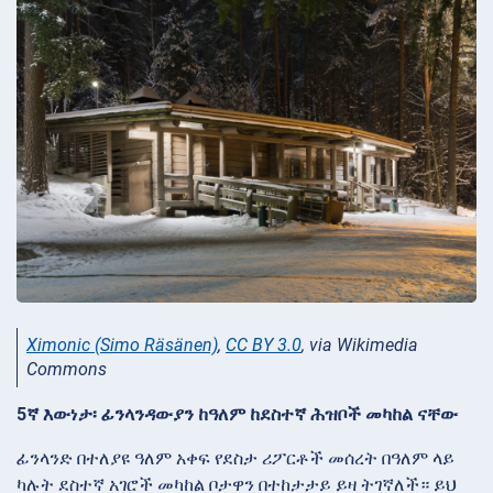
Ximonic (Simo Räsänen)
,
CC BY 3.0
, via Wikimedia
Commons
5ኛ እውነታ፡ ፊንላንዳውያን ከዓለም ከደስተኛ ሕዝቦች መካከል ናቸው
ፊንላንድ በተለያዩ ዓለም አቀፍ የደስታ ሪፖርቶች መሰረት በዓለም ላይ
ካሉት ደስተኛ አገሮች መካከል ቦታዋን በተከታታይ ይዛ ትገኛለች። ይህ