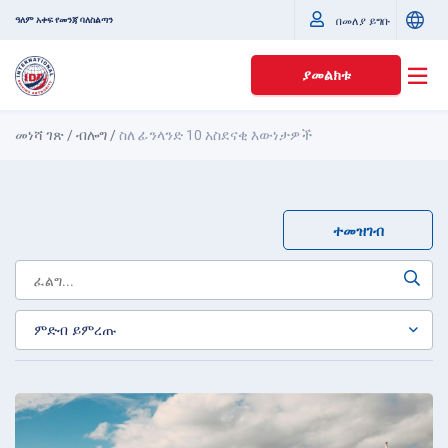
ዓለም አቀፍ የመንጃ ባለስልጣን
በመለያ ይግቡ
ያመልክቱ
መነሻ ገጽ
/
ብሎግ
/
ስለ ፊንላንድ 10 አስደናቂ እውነታዎች
ተመዝገብ