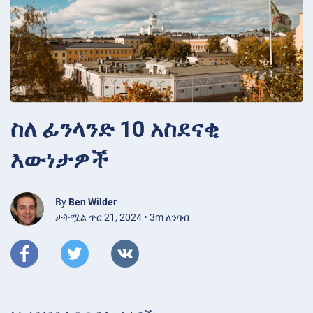
ስለ ፊንላንድ 10 አስደናቂ
እውነታዎች
By
Ben Wilder
ታትሟል ጥር 21, 2024 • 3m ለንባብ