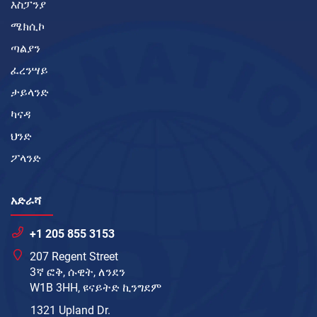
እስፓንያ
ሜክሲኮ
ጣልያን
ፈረንሣይ
ታይላንድ
ካናዳ
ህንድ
ፖላንድ
አድራሻ
+1 205 855 3153
207 Regent Street
3ኛ ፎቅ, ሱዊት, ለንደን
W1B 3HH, ዩናይትድ ኪንግደም
1321 Upland Dr.