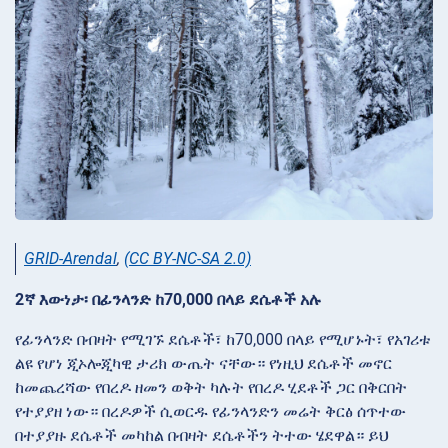
GRID-Arendal
,
(CC BY-NC-SA 2.0)
2ኛ እውነታ፡ በፊንላንድ ከ70,000 በላይ ደሴቶች አሉ
የፊንላንድ በብዛት የሚገኙ ደሴቶች፣ ከ70,000 በላይ የሚሆኑት፣ የአገሪቱ
ልዩ የሆነ ጂኦሎጂካዊ ታሪክ ውጤት ናቸው። የነዚህ ደሴቶች መኖር
ከመጨረሻው የበረዶ ዘመን ወቅት ካሉት የበረዶ ሂደቶች ጋር በቅርበት
የተያያዘ ነው። በረዶዎች ሲወርዱ የፊንላንድን መሬት ቅርፅ ሰጥተው
በተያያዙ ደሴቶች መካከል በብዛት ደሴቶችን ትተው ሄደዋል። ይህ