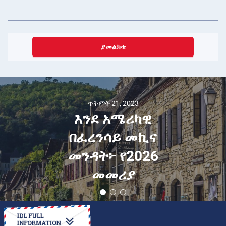
ያመልክቱ
ጥቅምት 21, 2023
እንደ አሜሪካዊ
በፈረንሳይ መኪና
መንዳት፦ የ2026
መመሪያ
እንዴት