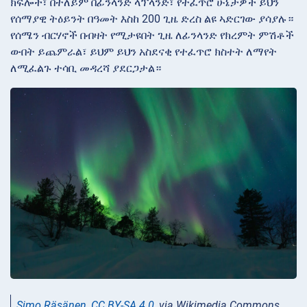
ክፍሎች፣ በተለይም በፊንላንድ ላፕላንድ፣ የተፈጥሮ ሁኔታዎች ይህን
የሰማያዊ ትዕይንት በዓመት እስከ 200 ጊዜ ድረስ ልዩ ኣድርገው ያሳያሉ።
የሰሜን ብርሃኖች በብዛት የሚታዩበት ጊዜ ለፊንላንድ የክረምት ምሽቶች
ውበት ይጨምራል፣ ይህም ይህን አስደናቂ የተፈጥሮ ክስተት ለማየት
ለሚፈልጉ ተሳቢ መዳረሻ ያደርጋታል።
Simo Räsänen
,
CC BY-SA 4.0
, via Wikimedia Commons