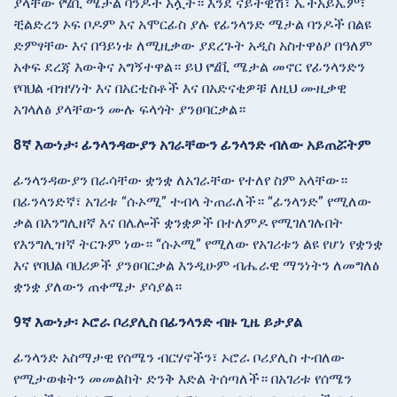
ያላቸው የሄቪ ሜታል ባንዶች አሏት። እንደ ናይትዊሽ፣ ኤችአይኤም፣
ቺልድረን ኦፍ ቦዶም እና አሞርፊስ ያሉ የፊንላንድ ሜታል ባንዶች በልዩ
ድምፃቸው እና በዓይነቱ ለሚዚቃው ያደረጉት አዲስ አስተዋፅዖ በዓለም
አቀፍ ደረጃ እውቅና አግኝተዋል። ይህ የሄቪ ሜታል መኖር የፊንላንድን
የባህል ብዝሃነት እና በአርቲስቶች እና በአድናቂዎቹ ለዚህ ሙዚቃዊ
አገላለፅ ያላቸውን ሙሉ ፍላጎት ያንፀባርቃል።
8ኛ እውነታ፡ ፊንላንዳውያን አገራቸውን ፊንላንድ ብለው አይጠሯትም
ፊንላንዳውያን በራሳቸው ቋንቋ ለአገራቸው የተለየ ስም አላቸው።
በፊንላንድኛ፣ አገሪቱ “ሱኦሚ” ተብላ ትጠራለች። “ፊንላንድ” የሚለው
ቃል በእንግሊዘኛ እና በሌሎች ቋንቋዎች በተለምዶ የሚገለገሉበት
የእንግሊዝኛ ትርጉም ነው። “ሱኦሚ” የሚለው የአገሪቱን ልዩ የሆነ የቋንቋ
እና የባህል ባህሪዎች ያንፀባርቃል እንዲሁም ብሔራዊ ማንነትን ለመግለፅ
ቋንቋ ያለውን ጠቀሜታ ያሳያል።
9ኛ እውነታ፡ ኦሮራ ቦሪያሊስ በፊንላንድ ብዙ ጊዜ ይታያል
ፊንላንድ አስማታዊ የሰሜን ብርሃኖችን፣ ኦሮራ ቦሪያሊስ ተብለው
የሚታወቁትን መመልከት ድንቅ እድል ትሰጣለች። በአገሪቱ የሰሜን